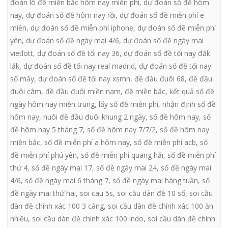
đoán lô đề miền bắc hôm nay miễn phí
,
dự đoán số đề hôm
nay
,
dự đoán số đề hôm nay rồi
,
dự đoán số đề miễn phí e
miền
,
dự đoán số đề miễn phí iphone
,
dự đoán số đề miễn phí
yên
,
dự đoán số đề ngày mai 4/6
,
dự đoán số đề ngày mai
vietlott
,
dự đoán số đề tối nay 36
,
dự đoán số đề tối nay đắk
lắk
,
dự đoán số đề tối nay real madrid
,
dự đoán số đề tối nay
số mấy
,
dự đoán số đề tối nay xsmn
,
đề đầu đuôi 68
,
đề đầu
đuôi câm
,
đề đầu đuôi miền nam
,
đề miền bắc
,
kết quả số đề
ngày hôm nay miền trung
,
lấy số đề miễn phí
,
nhận định số đề
hôm nay
,
nuôi đề đầu đuôi khung 2 ngày
,
số đề hôm nay
,
số
đề hôm nay 5 tháng 7
,
số đề hôm nay 7/7/2
,
số đề hôm nay
miền bắc
,
số đề miễn phí a hôm nay
,
số đề miễn phí acb
,
số
đề miễn phí phú yên
,
số đề miễn phí quang hải
,
số đề miễn phí
thứ 4
,
số đề ngày mai 17
,
số đề ngày mai 24
,
số đề ngày mai
4/6
,
số đề ngày mai 6 tháng 7
,
số đề ngày mai hàng tuần
,
số
đề ngày mai thứ hai
,
soi cau 5s
,
soi cầu dàn đề 10 số
,
soi cầu
dàn đề chính xác 100 3 càng
,
soi cầu dàn đề chính xác 100 ăn
nhiều
,
soi cầu dàn đề chính xác 100 indo
,
soi cầu dàn đề chính