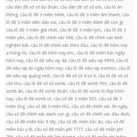
cầu dàn đề xổ số dự đoán
,
cầu dàn đề xổ số em
,
cầu lô ăn
thông
,
cầu lô đề 3 miền 6666
,
cầu lô đề 3 miền âm thanh
,
cầu
lô đề 3 miền diễn đàn soi
,
cầu lô đề 3 miền đánh đề con gì
,
cầu lô đề 3 miền giải nhất
,
cầu lô đề 3 miền lyric
,
cầu lô đề 3
miền yên
,
cầu lô đề chính xác 568
,
cầu lô đề chính xác kinh
nghiệm bắt
,
cầu lô đề chính xác theo đầu
,
cầu lô đề hôm nay
a trúng rồi
,
cầu lô đề hôm nay imc
,
cầu lô đề miền bắc ngày
hôm nay
,
cầu lô đề siêu vip 4d
,
cầu lô đề siêu vip 9999
,
cầu lô
đề siêu vip ăn ngày hôm nay
,
cầu lô đề siêu vip everton
,
cầu lô
đề siêu vip quảng ninh
,
cầu lô đề xổ số 4 số 9
,
cầu lô đề xổ số
cần thơ
,
cầu lô đề xổ số xsmb
,
cầu lô đề xsmb 999
,
cầu lô đề
xsmb ân
,
cầu lô đề xsmb đoán
,
cầu lô đề xsmb lô đẹp hôm
nay
,
cầu lô đề xsmb ơt
,
cầu số đề 3 miền 555
,
cầu số đề 3
miền ông
,
cầu số đề 3 miền thủ
,
cầu số đề chính xác 30 ngày
,
cầu số đề chính xác danh con gi
,
cầu số đề chính xác đầu đuôi
,
cầu số đề miền bắc 9 tây
,
cầu số đề miền bắc âu
,
cầu số đề
miền bắc y lệ
,
cầu số đề miễn phí 7777
,
cầu số đề miễn phí
786
,
cầu số đề miễn phí âm dương
,
cầu số đề miễn phí index
,