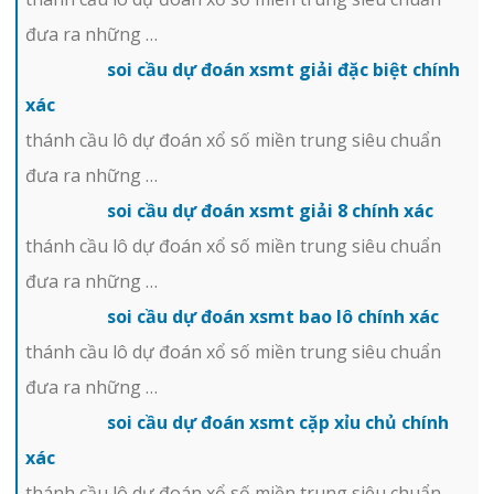
đưa ra những …
soi cầu dự đoán xsmt giải đặc biệt chính
xác
thánh cầu lô dự đoán xổ số miền trung siêu chuẩn
đưa ra những …
soi cầu dự đoán xsmt giải 8 chính xác
thánh cầu lô dự đoán xổ số miền trung siêu chuẩn
đưa ra những …
soi cầu dự đoán xsmt bao lô chính xác
thánh cầu lô dự đoán xổ số miền trung siêu chuẩn
đưa ra những …
soi cầu dự đoán xsmt cặp xỉu chủ chính
xác
thánh cầu lô dự đoán xổ số miền trung siêu chuẩn