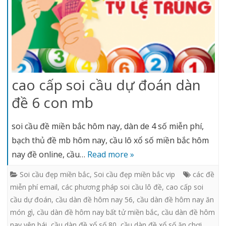
cao cấp soi cầu dự đoán dàn
đề 6 con mb
soi cầu đề miền bắc hôm nay, dàn de 4 số miễn phí,
bạch thủ đề mb hôm nay, cầu lô xổ số miền bắc hôm
nay đề online, cầu…
Read more »
Soi cầu đẹp miền bắc
,
Soi cầu đẹp miền bắc vip
các đề
miễn phí email
,
các phương pháp soi cầu lô đề
,
cao cấp soi
cầu dự đoán
,
cầu dàn đề hôm nay 56
,
cầu dàn đề hôm nay ăn
món gì
,
cầu dàn đề hôm nay bất tử miền bắc
,
cầu dàn đề hôm
nay yên bái
,
cầu dàn đề xổ số 80
,
cầu dàn đề xổ số ăn chơi
,