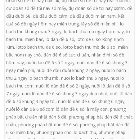
đoán số đề tối nay đắk lắk
,
dự đoán số đề tối nay real madrid
,
dự đoán số đề tối nay số mấy
,
dự đoán số đề tối nay xsmn
,
đề
đầu đuôi 68
,
đề đầu đuôi câm
,
đề đầu đuôi miền nam
,
kết
quả số đề ngày hôm nay miền trung
,
lấy số đề miễn phí
,
lo
bach thu khung max 3 ngay
,
lo bach thu mb ngay hom nay
,
lo
bach thu mien bac
,
lô dàn đề 6 số
,
loto de 6 so Rồng Bạch
Kim
,
lotto bach thu de 6 so
,
lotto bach thu mb de 6 so
,
miền
bắc hôm nay chốt đàn đề 6 số cực chuẩn
,
nhận định số đề
hôm nay
,
nuôi dàn đề 6 số 2 ngày
,
nuôi dàn đề 6 số khung 3
ngày miễn phí
,
nuôi đề đầu đuôi khung 2 ngày
,
nuoi lo bach
thu 2 ngay lo bach thu mb
,
nuoi lo bach thu 5 ngay
,
nuoi lo
bach thu.com
,
nuôi lô dàn đề 6 số 2 ngày
,
nuôi lô dàn đề 6 số
7 ngày
,
nuôi lô dàn đề 6 số khung 3 ngày dep nhat
,
nuôi lô dàn
đề 6 số khung 3 ngày tôi
,
nuôi lô dàn đề 6 số khung 6 ngày
,
nuôi lô dàn đề 6 số.com lô dàn đề 6 số là mấy con
,
phương
pháp bắt chuẩn nhất dàn 6 đề
,
phương pháp bắt dàn đề 6 chắc
chắn
,
phương pháp bắt dàn đề 6 số
,
phương pháp bắt dàn đề
6 số miền bắc
,
phuong phap choi lo bach thu
,
phương pháp