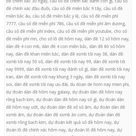
đề chính xác 30 ngày
,
cầu số đề chính xác danh con gi
,
cầu số
đề chính xác đầu đuôi
,
cầu số đề miền bắc 9 tây
,
cầu số đề
miền bắc âu
,
cầu số đề miền bắc y lệ
,
cầu số đề miễn phí
7777
,
cầu số đề miễn phí 786
,
cầu số đề miễn phí âm dương
,
cầu số đề miễn phí index
,
cầu số đề miễn phí youtube
,
cho số
đề miễn phí mn
,
cho số lô đề hôm nay
,
dàn đề 12 số hôm nay
,
dàn đề 4 con mb
,
dàn đề 4 con miền bắc
,
dàn đề 80 số hôm
nay
,
dàn đề khan miền bắc
,
dàn đề xsmb tối nay 38
,
dàn đề
xsmb tối nay 50 số
,
dàn đề xsmb tối nay 99
,
dàn đề xsmb tối
nay 9999
,
dàn đề xsmb tối nay đánh số gì
,
dàn đề xsmb tối nay
iran
,
dàn đề xsmb tối nay khung 3 ngày
,
dàn đề xsmb tối nay
soi
,
dàn đề xsmb tối nay ưu đãi
,
du doan de hom nay mien phi
,
dự đoán dàn đề hôm nay galaxy
,
dự đoán dàn đề hôm nay
rồng bạch kim
,
dự đoán dàn đề hôm nay số gì
,
dự đoán dàn
đề hôm nay ướt
,
dự đoán dàn đề xổ số âm
,
dự đoán dàn đề
xsmb âm
,
dự đoán dàn đề xsmb ăn cơm
,
dự đoán dàn đề
xsmb rông bach kim
,
dự đoán kết quả số đề hôm nay
,
dự
đoán lô đề chính xác hôm nay
,
dự đoán lô đề hôm nay
,
dự