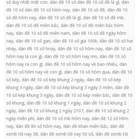
số duy nhất một con
,
dàn đề 10 số dàn đề 10 số đề là gì
,
dàn
đề 10 số dàn đề 10 số hôm nay
,
dàn đề 10 số đề
,
dàn đề 10
số đề hôm nay
,
dàn đề 10 số đề là gì
,
dàn đề 10 số đề mb
,
dàn đề 10 số đề miền bắc
,
dàn đề 10 số đề miền bắc hôm
nay
,
dàn đề 10 số đề miền nam
,
dàn đề 10 số đề ngày hôm
nay
,
dàn đề 10 số gan
,
dàn đề 10 số gia 100k
,
dàn đề 10 số hai
nháy
,
dàn đề 10 số hnay
,
dàn đề 10 số hôm nay
,
dàn đề 10 số
hôm nay là con gì
,
dàn đề 10 số hôm nay mn
,
dàn đề 10 số
hôm nay ra con gì
,
dàn đề 10 số hôm nay về bao nhiêu
,
dàn
đề 10 số hôm nay về con gì
,
dàn đề 10 số hôm qua
,
dàn đề 10
số kép
,
dàn đề 10 số kép khung 2 ngày
,
dàn đề 10 số kép
khung 3 ngày
,
dàn đề 10 số kép khung 3 ngày 3 miền
,
dàn đề
10 số kép khung 5 ngày
,
dàn đề 10 số kép miền bắc
,
dàn đề 10
số khung
,
dàn đề 10 số khung 1 ngày
,
dàn đề 10 số khung 2
ngày
,
dàn đề 10 số khung 2 ngày 2107
,
dàn đề 10 số khung 2
ngày miễn phí
,
dàn đề 10 số mb hôm nay
,
dàn đề 12 số hôm
nay
,
dàn đề 80 số hôm nay
,
dàn đề khan miền bắc
,
dàn đề
xsmb tối nay 38
,
dàn đề xsmb tối nay 50 số
,
dàn đề xsmb tối