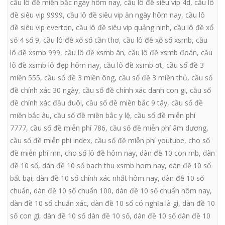
cầu lô đề miền bắc ngày hôm nay
,
cầu lô đề siêu vip 4d
,
cầu lô
đề siêu vip 9999
,
cầu lô đề siêu vip ăn ngày hôm nay
,
cầu lô
đề siêu vip everton
,
cầu lô đề siêu vip quảng ninh
,
cầu lô đề xổ
số 4 số 9
,
cầu lô đề xổ số cần thơ
,
cầu lô đề xổ số xsmb
,
cầu
lô đề xsmb 999
,
cầu lô đề xsmb ân
,
cầu lô đề xsmb đoán
,
cầu
lô đề xsmb lô đẹp hôm nay
,
cầu lô đề xsmb ơt
,
cầu số đề 3
miền 555
,
cầu số đề 3 miền ông
,
cầu số đề 3 miền thủ
,
cầu số
đề chính xác 30 ngày
,
cầu số đề chính xác danh con gi
,
cầu số
đề chính xác đầu đuôi
,
cầu số đề miền bắc 9 tây
,
cầu số đề
miền bắc âu
,
cầu số đề miền bắc y lệ
,
cầu số đề miễn phí
7777
,
cầu số đề miễn phí 786
,
cầu số đề miễn phí âm dương
,
cầu số đề miễn phí index
,
cầu số đề miễn phí youtube
,
cho số
đề miễn phí mn
,
cho số lô đề hôm nay
,
dàn đề 10 con mb
,
dàn
đề 10 số
,
dàn đề 10 số bach thu xsmb hom nay
,
dàn đề 10 số
bất bại
,
dàn đề 10 số chính xác nhất hôm nay
,
dàn đề 10 số
chuẩn
,
dàn đề 10 số chuẩn 100
,
dàn đề 10 số chuẩn hôm nay
,
dàn đề 10 số chuẩn xác
,
dàn đề 10 số có nghĩa là gì
,
dàn đề 10
số con gì
,
dàn đề 10 số dàn đề 10 số
,
dàn đề 10 số dàn đề 10