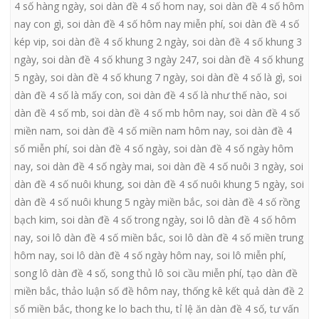
4 số hàng ngày
,
soi dàn đề 4 số hom nay
,
soi dàn đề 4 số hôm
nay con gì
,
soi dàn đề 4 số hôm nay miễn phí
,
soi dàn đề 4 số
kép vip
,
soi dàn đề 4 số khung 2 ngày
,
soi dàn đề 4 số khung 3
ngày
,
soi dàn đề 4 số khung 3 ngày 247
,
soi dàn đề 4 số khung
5 ngày
,
soi dàn đề 4 số khung 7 ngày
,
soi dàn đề 4 số là gì
,
soi
dàn đề 4 số là mấy con
,
soi dàn đề 4 số là như thế nào
,
soi
dàn đề 4 số mb
,
soi dàn đề 4 số mb hôm nay
,
soi dàn đề 4 số
miền nam
,
soi dàn đề 4 số miền nam hôm nay
,
soi dàn đề 4
số miễn phí
,
soi dàn đề 4 số ngày
,
soi dàn đề 4 số ngày hôm
nay
,
soi dàn đề 4 số ngày mai
,
soi dàn đề 4 số nuôi 3 ngày
,
soi
dàn đề 4 số nuôi khung
,
soi dàn đề 4 số nuôi khung 5 ngày
,
soi
dàn đề 4 số nuôi khung 5 ngày miền bắc
,
soi dàn đề 4 số rồng
bạch kim
,
soi dàn đề 4 số trong ngày
,
soi lô dàn đề 4 số hôm
nay
,
soi lô dàn đề 4 số miền bắc
,
soi lô dàn đề 4 số miền trung
hôm nay
,
soi lô dàn đề 4 số ngày hôm nay
,
soi lô miễn phí
,
song lô dàn đề 4 số
,
song thủ lô soi cầu miễn phí
,
tạo dàn đề
miền bắc
,
thảo luận số đề hôm nay
,
thống kê kết quả dàn đề 2
số miền bắc
,
thong ke lo bach thu
,
tỉ lệ ăn dàn đề 4 số
,
tư vấn