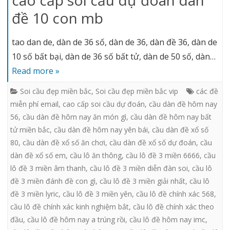
cao cấp soi cầu dự đoán dàn
đề 10 con mb
tao dan de, dàn de 36 số, dàn de 36, dàn đề 36, dàn de
10 số bất bại, dàn de 36 số bất tử, dàn de 50 số, dàn…
Read more »
Soi cầu đẹp miền bắc
,
Soi cầu đẹp miền bắc vip
các đề
miễn phí email
,
cao cấp soi cầu dự đoán
,
cầu dàn đề hôm nay
56
,
cầu dàn đề hôm nay ăn món gì
,
cầu dàn đề hôm nay bất
tử miền bắc
,
cầu dàn đề hôm nay yên bái
,
cầu dàn đề xổ số
80
,
cầu dàn đề xổ số ăn chơi
,
cầu dàn đề xổ số dự đoán
,
cầu
dàn đề xổ số em
,
cầu lô ăn thông
,
cầu lô đề 3 miền 6666
,
cầu
lô đề 3 miền âm thanh
,
cầu lô đề 3 miền diễn đàn soi
,
cầu lô
đề 3 miền đánh đề con gì
,
cầu lô đề 3 miền giải nhất
,
cầu lô
đề 3 miền lyric
,
cầu lô đề 3 miền yên
,
cầu lô đề chính xác 568
,
cầu lô đề chính xác kinh nghiệm bắt
,
cầu lô đề chính xác theo
đầu
,
cầu lô đề hôm nay a trúng rồi
,
cầu lô đề hôm nay imc
,