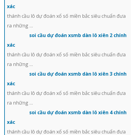
xác
thánh cầu lô dự đoán xổ số miền bắc siêu chuẩn đưa
ra những …
soi cầu dự đoán xsmb dàn lô xiên 2 chính
xác
thánh cầu lô dự đoán xổ số miền bắc siêu chuẩn đưa
ra những …
soi cầu dự đoán xsmb dàn lô xiên 3 chính
xác
thánh cầu lô dự đoán xổ số miền bắc siêu chuẩn đưa
ra những …
soi cầu dự đoán xsmb dàn lô xiên 4 chính
xác
thánh cầu lô dự đoán xổ số miền bắc siêu chuẩn đưa