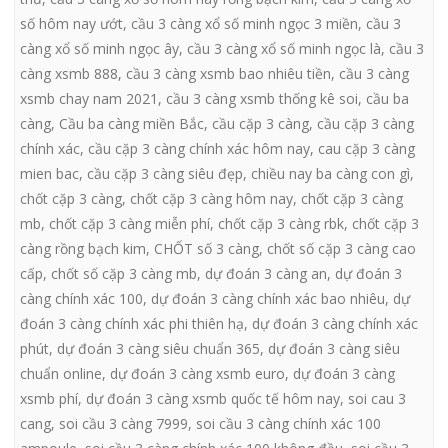
số hôm nay ướt
,
cầu 3 càng xổ số minh ngọc 3 miền
,
cầu 3
càng xổ số minh ngọc ây
,
cầu 3 càng xổ số minh ngọc là
,
cầu 3
càng xsmb 888
,
cầu 3 càng xsmb bao nhiêu tiền
,
cầu 3 càng
xsmb chay nam 2021
,
cầu 3 càng xsmb thống kê soi
,
cầu ba
càng
,
Cầu ba càng miền Bắc
,
cầu cặp 3 càng
,
cầu cặp 3 càng
chính xác
,
cầu cặp 3 càng chính xác hôm nay
,
cau cặp 3 càng
mien bac
,
cầu cặp 3 càng siêu đẹp
,
chiều nay ba càng con gì
,
chốt cặp 3 càng
,
chốt cặp 3 càng hôm nay
,
chốt cặp 3 càng
mb
,
chốt cặp 3 càng miễn phí
,
chốt cặp 3 càng rbk
,
chốt cặp 3
càng rồng bạch kim
,
CHỐT số 3 càng
,
chốt số cặp 3 càng cao
cấp
,
chốt số cặp 3 càng mb
,
dự đoán 3 càng an
,
dự đoán 3
càng chính xác 100
,
dự đoán 3 càng chính xác bao nhiêu
,
dự
đoán 3 càng chính xác phi thiên hạ
,
dự đoán 3 càng chính xác
phút
,
dự đoán 3 càng siêu chuẩn 365
,
dự đoán 3 càng siêu
chuẩn online
,
dự đoán 3 càng xsmb euro
,
dự đoán 3 càng
xsmb phí
,
dự đoán 3 càng xsmb quốc tế hôm nay
,
soi cau 3
cang
,
soi cầu 3 càng 7999
,
soi cầu 3 càng chính xác 100