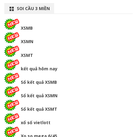
SOI CẦU 3 MIỀN
XSMB
XSMN
XSMT
kết quả hôm nay
Sổ kết quả XSMB
Sổ kết quả XSMN
Sổ kết quả XSMT
xổ số vietlott
Xo so mega 6/45