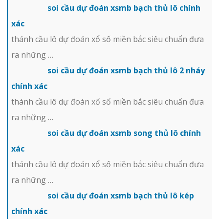
soi cầu dự đoán xsmb bạch thủ lô chính
xác
thánh cầu lô dự đoán xổ số miền bắc siêu chuẩn đưa
ra những …
soi cầu dự đoán xsmb bạch thủ lô 2 nháy
chính xác
thánh cầu lô dự đoán xổ số miền bắc siêu chuẩn đưa
ra những …
soi cầu dự đoán xsmb song thủ lô chính
xác
thánh cầu lô dự đoán xổ số miền bắc siêu chuẩn đưa
ra những …
soi cầu dự đoán xsmb bạch thủ lô kép
chính xác