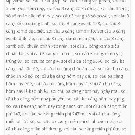
vip yame
,
soi cầu 3 càng vip
,
soi cầu 3 càng vip green
,
soi cầu
3 càng vip hôm nay
,
soi cầu 3 càng xổ số đà lạt
,
soi cầu 3 càng
xổ số miền bắc hôm nay
,
soi cầu 3 càng xổ số power
,
soi cầu 3
càng xổ số quảng bình
,
soi cầu 3 càng xsmb 123
,
soi cầu 3
càng xsmb đặc biệt
,
soi cầu 3 càng xsmb info
,
soi cầu 3 càng
xsmb lô de vip
,
soi cau 3 cang xsmb mien phi
,
soi cầu 3 càng
xsmb siêu chuẩn chính xác nhất
,
soi cầu 3 càng xsmb siêu
chuẩn lâu
,
soi cau 3 cang xsmb uc
,
soi cầu 3 càng xsmb y lệ
trúng 99
,
soi cau ba càng 4
,
soi cầu ba càng 6666
,
soi cầu ba
càng chắc ăn đề
,
soi cầu ba càng chắc ăn quá
,
soi cầu ba càng
chắc ăn xổ số
,
soi cầu ba càng hôm nay đá
,
soi cầu ba càng
hôm nay êđê
,
soi cầu ba càng hôm nay là
,
soi cầu ba càng
hôm nay là bao nhiêu
,
soi cầu ba càng hôm nay ngày mai
,
soi
cầu ba càng hôm nay phú yên
,
soi cầu ba càng hôm nay psg
,
soi cau ba càng hom nay rong bach kim
,
soi cầu ba càng miễn
phí 247
,
soi cầu ba càng miễn phí 247 me
,
soi cầu ba càng
miễn phí 50 số
,
soi cầu ba càng miễn phí chính xác nhất
,
soi
cầu ba càng miễn phí dương
,
soi cầu ba càng miễn phí êm
,
soi