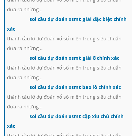
đưa ra những …
soi cầu dự đoán xsmt giải đặc biệt chính
xác
thánh cầu lô dự đoán xổ số miền trung siêu chuẩn
đưa ra những …
soi cầu dự đoán xsmt giải 8 chính xác
thánh cầu lô dự đoán xổ số miền trung siêu chuẩn
đưa ra những …
soi cầu dự đoán xsmt bao lô chính xác
thánh cầu lô dự đoán xổ số miền trung siêu chuẩn
đưa ra những …
soi cầu dự đoán xsmt cặp xỉu chủ chính
xác
thánh cầu lô dự đoán xổ số miền trung siêu chuẩn