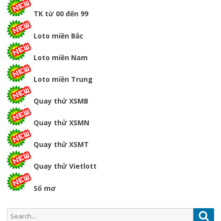
TK từ 00 đến 99
Loto miền Bắc
Loto miền Nam
Loto miền Trung
Quay thử XSMB
Quay thử XSMN
Quay thử XSMT
Quay thử Vietlott
Sổ mơ
Search
Sea