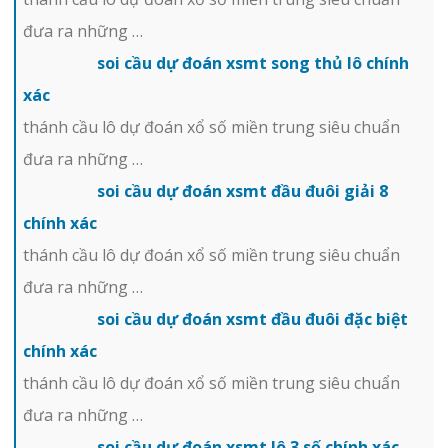
đưa ra những …
soi cầu dự đoán xsmt song thủ lô chính
xác
thánh cầu lô dự đoán xổ số miền trung siêu chuẩn
đưa ra những …
soi cầu dự đoán xsmt đầu đuôi giải 8
chính xác
thánh cầu lô dự đoán xổ số miền trung siêu chuẩn
đưa ra những …
soi cầu dự đoán xsmt đầu đuôi đặc biệt
chính xác
thánh cầu lô dự đoán xổ số miền trung siêu chuẩn
đưa ra những …
soi cầu dự đoán xsmt lô 3 số chính xác