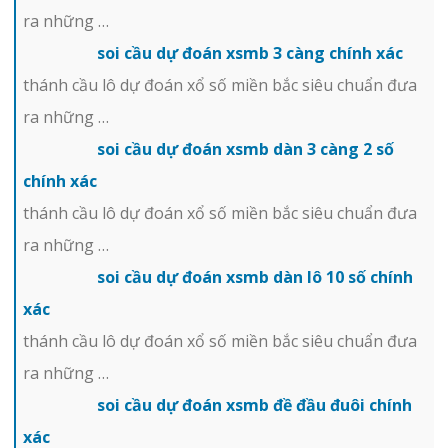
ra những …
soi cầu dự đoán xsmb 3 càng chính xác
thánh cầu lô dự đoán xổ số miền bắc siêu chuẩn đưa
ra những …
soi cầu dự đoán xsmb dàn 3 càng 2 số
chính xác
thánh cầu lô dự đoán xổ số miền bắc siêu chuẩn đưa
ra những …
soi cầu dự đoán xsmb dàn lô 10 số chính
xác
thánh cầu lô dự đoán xổ số miền bắc siêu chuẩn đưa
ra những …
soi cầu dự đoán xsmb đề đầu đuôi chính
xác