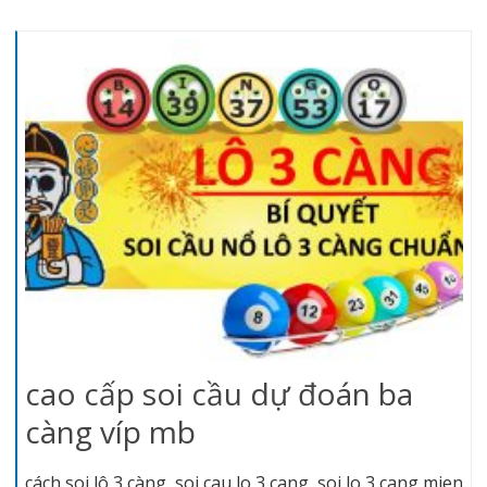
cao cấp soi cầu dự đoán ba
càng víp mb
cách soi lô 3 càng, soi cau lo 3 cang, soi lo 3 cang mien