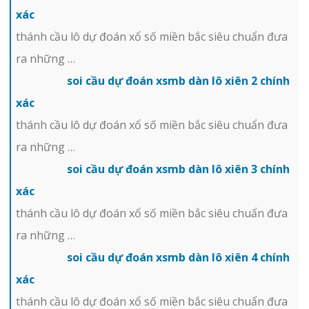
xác
thánh cầu lô dự đoán xổ số miền bắc siêu chuẩn đưa
ra những …
soi cầu dự đoán xsmb dàn lô xiên 2 chính
xác
thánh cầu lô dự đoán xổ số miền bắc siêu chuẩn đưa
ra những …
soi cầu dự đoán xsmb dàn lô xiên 3 chính
xác
thánh cầu lô dự đoán xổ số miền bắc siêu chuẩn đưa
ra những …
soi cầu dự đoán xsmb dàn lô xiên 4 chính
xác
thánh cầu lô dự đoán xổ số miền bắc siêu chuẩn đưa