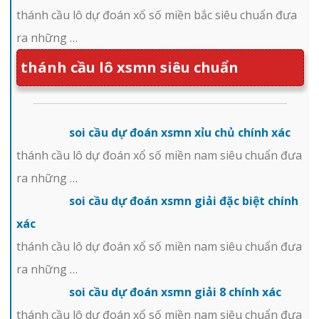
thánh cầu lô dự đoán xổ số miền bắc siêu chuẩn đưa
ra những …
thánh cầu lô xsmn siêu chuẩn
soi cầu dự đoán xsmn xỉu chủ chính xác
thánh cầu lô dự đoán xổ số miền nam siêu chuẩn đưa
ra những …
soi cầu dự đoán xsmn giải đặc biệt chính
xác
thánh cầu lô dự đoán xổ số miền nam siêu chuẩn đưa
ra những …
soi cầu dự đoán xsmn giải 8 chính xác
thánh cầu lô dự đoán xổ số miền nam siêu chuẩn đưa