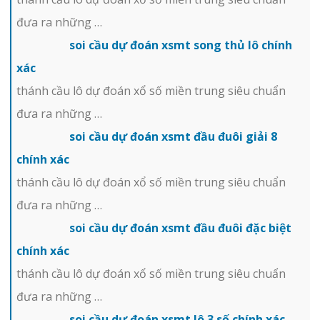
đưa ra những …
soi cầu dự đoán xsmt song thủ lô chính
xác
thánh cầu lô dự đoán xổ số miền trung siêu chuẩn
đưa ra những …
soi cầu dự đoán xsmt đầu đuôi giải 8
chính xác
thánh cầu lô dự đoán xổ số miền trung siêu chuẩn
đưa ra những …
soi cầu dự đoán xsmt đầu đuôi đặc biệt
chính xác
thánh cầu lô dự đoán xổ số miền trung siêu chuẩn
đưa ra những …
soi cầu dự đoán xsmt lô 3 số chính xác