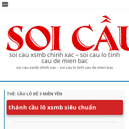
soi cau xsmb chinh xac – soi cau lo tinh
cau de mien bac
soi cau xsmb chinh xac – soi cau lo tinh cau de mien bac
Skip
to
content
THẺ:
CẦU LÔ ĐỀ 3 MIỀN YÊN
thánh cầu lô xsmb siêu chuẩn