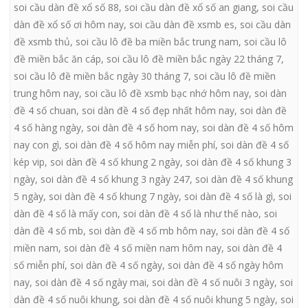
soi cầu dàn đề xổ số 88
,
soi cầu dàn đề xổ số an giang
,
soi cầu
dàn đề xổ số ơi hôm nay
,
soi cầu dàn đề xsmb es
,
soi cầu dàn
đề xsmb thủ
,
soi cầu lô đề ba miền bắc trung nam
,
soi cầu lô
đề miền bắc ăn cáp
,
soi cầu lô đề miền bắc ngày 22 tháng 7
,
soi cầu lô đề miền bắc ngày 30 tháng 7
,
soi cầu lô đề miền
trung hôm nay
,
soi cầu lô đề xsmb bạc nhớ hôm nay
,
soi dàn
đề 4 số chuan
,
soi dàn đề 4 số đẹp nhất hôm nay
,
soi dàn đề
4 số hàng ngày
,
soi dàn đề 4 số hom nay
,
soi dàn đề 4 số hôm
nay con gì
,
soi dàn đề 4 số hôm nay miễn phí
,
soi dàn đề 4 số
kép vip
,
soi dàn đề 4 số khung 2 ngày
,
soi dàn đề 4 số khung 3
ngày
,
soi dàn đề 4 số khung 3 ngày 247
,
soi dàn đề 4 số khung
5 ngày
,
soi dàn đề 4 số khung 7 ngày
,
soi dàn đề 4 số là gì
,
soi
dàn đề 4 số là mấy con
,
soi dàn đề 4 số là như thế nào
,
soi
dàn đề 4 số mb
,
soi dàn đề 4 số mb hôm nay
,
soi dàn đề 4 số
miền nam
,
soi dàn đề 4 số miền nam hôm nay
,
soi dàn đề 4
số miễn phí
,
soi dàn đề 4 số ngày
,
soi dàn đề 4 số ngày hôm
nay
,
soi dàn đề 4 số ngày mai
,
soi dàn đề 4 số nuôi 3 ngày
,
soi
dàn đề 4 số nuôi khung
,
soi dàn đề 4 số nuôi khung 5 ngày
,
soi