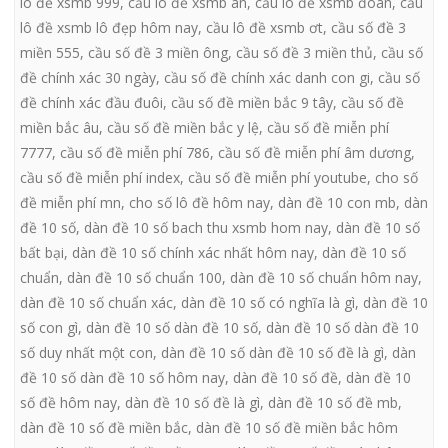
lô đề xsmb 999
,
cầu lô đề xsmb ân
,
cầu lô đề xsmb đoán
,
cầu
lô đề xsmb lô đẹp hôm nay
,
cầu lô đề xsmb ơt
,
cầu số đề 3
miền 555
,
cầu số đề 3 miền ông
,
cầu số đề 3 miền thủ
,
cầu số
đề chính xác 30 ngày
,
cầu số đề chính xác danh con gi
,
cầu số
đề chính xác đầu đuôi
,
cầu số đề miền bắc 9 tây
,
cầu số đề
miền bắc âu
,
cầu số đề miền bắc y lệ
,
cầu số đề miễn phí
7777
,
cầu số đề miễn phí 786
,
cầu số đề miễn phí âm dương
,
cầu số đề miễn phí index
,
cầu số đề miễn phí youtube
,
cho số
đề miễn phí mn
,
cho số lô đề hôm nay
,
dàn đề 10 con mb
,
dàn
đề 10 số
,
dàn đề 10 số bach thu xsmb hom nay
,
dàn đề 10 số
bất bại
,
dàn đề 10 số chính xác nhất hôm nay
,
dàn đề 10 số
chuẩn
,
dàn đề 10 số chuẩn 100
,
dàn đề 10 số chuẩn hôm nay
,
dàn đề 10 số chuẩn xác
,
dàn đề 10 số có nghĩa là gì
,
dàn đề 10
số con gì
,
dàn đề 10 số dàn đề 10 số
,
dàn đề 10 số dàn đề 10
số duy nhất một con
,
dàn đề 10 số dàn đề 10 số đề là gì
,
dàn
đề 10 số dàn đề 10 số hôm nay
,
dàn đề 10 số đề
,
dàn đề 10
số đề hôm nay
,
dàn đề 10 số đề là gì
,
dàn đề 10 số đề mb
,
dàn đề 10 số đề miền bắc
,
dàn đề 10 số đề miền bắc hôm