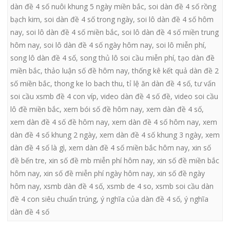
dàn đề 4 số nuôi khung 5 ngày miền bắc
,
soi dàn đề 4 số rồng
bạch kim
,
soi dàn đề 4 số trong ngày
,
soi lô dàn đề 4 số hôm
nay
,
soi lô dàn đề 4 số miền bắc
,
soi lô dàn đề 4 số miền trung
hôm nay
,
soi lô dàn đề 4 số ngày hôm nay
,
soi lô miễn phí
,
song lô dàn đề 4 số
,
song thủ lô soi cầu miễn phí
,
tạo dàn đề
miền bắc
,
thảo luận số đề hôm nay
,
thống kê kết quả dàn đề 2
số miền bắc
,
thong ke lo bach thu
,
tỉ lệ ăn dàn đề 4 số
,
tư vấn
soi cầu xsmb đề 4 con víp
,
video dàn đề 4 số đề
,
video soi cầu
lô đề miền bắc
,
xem bói số đề hôm nay
,
xem dàn đề 4 số
,
xem dàn đề 4 số đề hôm nay
,
xem dàn đề 4 số hôm nay
,
xem
dàn đề 4 số khung 2 ngày
,
xem dàn đề 4 số khung 3 ngày
,
xem
dàn đề 4 số là gì
,
xem dàn đề 4 số miền bắc hôm nay
,
xin số
đề bến tre
,
xin số đề mb miễn phí hôm nay
,
xin số đề miền bắc
hôm nay
,
xin số đề miễn phí ngày hôm nay
,
xin số đề ngày
hôm nay
,
xsmb dàn đề 4 số
,
xsmb de 4 so
,
xsmb soi cầu dàn
đề 4 con siêu chuẩn trúng
,
ý nghĩa của dàn đề 4 số
,
ý nghĩa
dàn đề 4 số