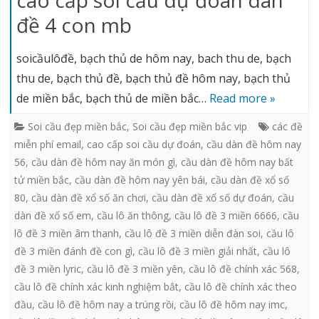
cao cấp soi cầu dự đoán dàn
đề 4 con mb
soicầulôđề, bạch thủ de hôm nay, bach thu de, bạch
thu de, bạch thủ đề, bạch thủ đề hôm nay, bạch thủ
de miền bắc, bạch thủ de miền bắc…
Read more »
Soi cầu đẹp miền bắc
,
Soi cầu đẹp miền bắc vip
các đề
miễn phí email
,
cao cấp soi cầu dự đoán
,
cầu dàn đề hôm nay
56
,
cầu dàn đề hôm nay ăn món gì
,
cầu dàn đề hôm nay bất
tử miền bắc
,
cầu dàn đề hôm nay yên bái
,
cầu dàn đề xổ số
80
,
cầu dàn đề xổ số ăn chơi
,
cầu dàn đề xổ số dự đoán
,
cầu
dàn đề xổ số em
,
cầu lô ăn thông
,
cầu lô đề 3 miền 6666
,
cầu
lô đề 3 miền âm thanh
,
cầu lô đề 3 miền diễn đàn soi
,
cầu lô
đề 3 miền đánh đề con gì
,
cầu lô đề 3 miền giải nhất
,
cầu lô
đề 3 miền lyric
,
cầu lô đề 3 miền yên
,
cầu lô đề chính xác 568
,
cầu lô đề chính xác kinh nghiệm bắt
,
cầu lô đề chính xác theo
đầu
,
cầu lô đề hôm nay a trúng rồi
,
cầu lô đề hôm nay imc
,