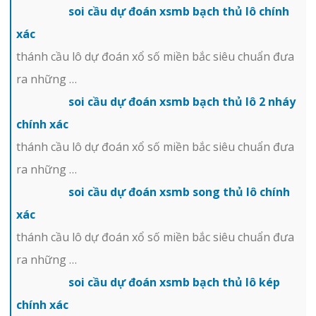
soi cầu dự đoán xsmb bạch thủ lô chính
xác
thánh cầu lô dự đoán xổ số miền bắc siêu chuẩn đưa
ra những …
soi cầu dự đoán xsmb bạch thủ lô 2 nháy
chính xác
thánh cầu lô dự đoán xổ số miền bắc siêu chuẩn đưa
ra những …
soi cầu dự đoán xsmb song thủ lô chính
xác
thánh cầu lô dự đoán xổ số miền bắc siêu chuẩn đưa
ra những …
soi cầu dự đoán xsmb bạch thủ lô kép
chính xác