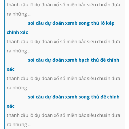
thánh cầu lô dự đoán xổ số miền bắc siêu chuẩn đưa
ra những …
soi cầu dự đoán xsmb song thủ lô kép
chính xác
thánh cầu lô dự đoán xổ số miền bắc siêu chuẩn đưa
ra những …
soi cầu dự đoán xsmb bạch thủ đề chính
xác
thánh cầu lô dự đoán xổ số miền bắc siêu chuẩn đưa
ra những …
soi cầu dự đoán xsmb song thủ đề chính
xác
thánh cầu lô dự đoán xổ số miền bắc siêu chuẩn đưa
ra những …