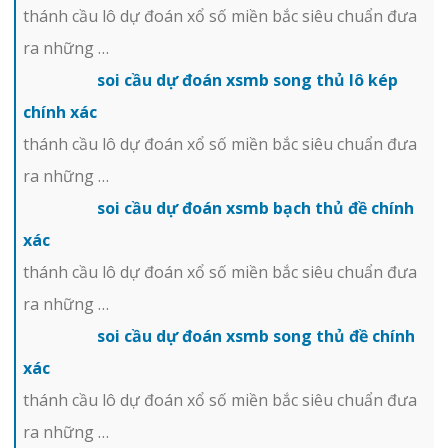
thánh cầu lô dự đoán xổ số miền bắc siêu chuẩn đưa
ra những …
soi cầu dự đoán xsmb song thủ lô kép
chính xác
thánh cầu lô dự đoán xổ số miền bắc siêu chuẩn đưa
ra những …
soi cầu dự đoán xsmb bạch thủ đề chính
xác
thánh cầu lô dự đoán xổ số miền bắc siêu chuẩn đưa
ra những …
soi cầu dự đoán xsmb song thủ đề chính
xác
thánh cầu lô dự đoán xổ số miền bắc siêu chuẩn đưa
ra những …