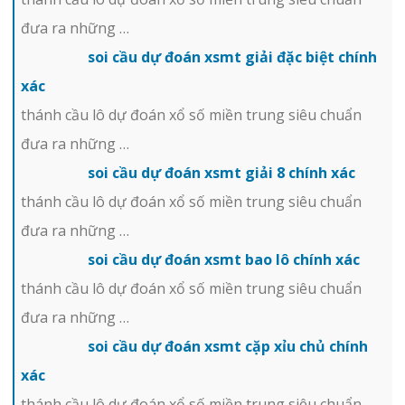
đưa ra những …
soi cầu dự đoán xsmt giải đặc biệt chính
xác
thánh cầu lô dự đoán xổ số miền trung siêu chuẩn
đưa ra những …
soi cầu dự đoán xsmt giải 8 chính xác
thánh cầu lô dự đoán xổ số miền trung siêu chuẩn
đưa ra những …
soi cầu dự đoán xsmt bao lô chính xác
thánh cầu lô dự đoán xổ số miền trung siêu chuẩn
đưa ra những …
soi cầu dự đoán xsmt cặp xỉu chủ chính
xác
thánh cầu lô dự đoán xổ số miền trung siêu chuẩn