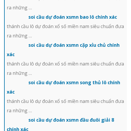
ra những …
soi cầu dự đoán xsmn bao lô chính xác
thánh cầu lô dự đoán xổ số miền nam siêu chuẩn đưa
ra những …
soi cầu dự đoán xsmn cặp xỉu chủ chính
xác
thánh cầu lô dự đoán xổ số miền nam siêu chuẩn đưa
ra những …
soi cầu dự đoán xsmn song thủ lô chính
xác
thánh cầu lô dự đoán xổ số miền nam siêu chuẩn đưa
ra những …
soi cầu dự đoán xsmn đầu đuôi giải 8
chính xác