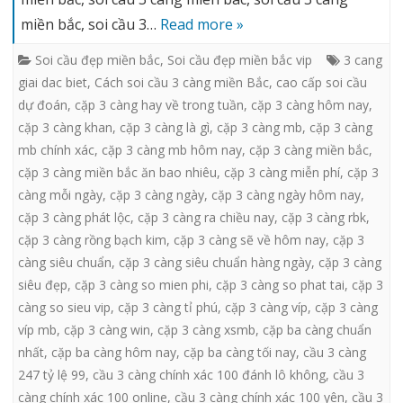
miền bắc, soi cầu 3…
Read more »
Soi cầu đẹp miền bắc
,
Soi cầu đẹp miền bắc vip
3 cang
giai dac biet
,
Cách soi cầu 3 càng miền Bắc
,
cao cấp soi cầu
dự đoán
,
cặp 3 càng hay về trong tuần
,
cặp 3 càng hôm nay
,
cặp 3 càng khan
,
cặp 3 càng là gì
,
cặp 3 càng mb
,
cặp 3 càng
mb chính xác
,
cặp 3 càng mb hôm nay
,
cặp 3 càng miền bắc
,
cặp 3 càng miền bắc ăn bao nhiêu
,
cặp 3 càng miễn phí
,
cặp 3
càng mỗi ngày
,
cặp 3 càng ngày
,
cặp 3 càng ngày hôm nay
,
cặp 3 càng phát lộc
,
cặp 3 càng ra chiều nay
,
cặp 3 càng rbk
,
cặp 3 càng rồng bạch kim
,
cặp 3 càng sẽ về hôm nay
,
cặp 3
càng siêu chuẩn
,
cặp 3 càng siêu chuẩn hàng ngày
,
cặp 3 càng
siêu đẹp
,
cặp 3 càng so mien phi
,
cặp 3 càng so phat tai
,
cặp 3
càng so sieu vip
,
cặp 3 càng tỉ phú
,
cặp 3 càng víp
,
cặp 3 càng
víp mb
,
cặp 3 càng win
,
cặp 3 càng xsmb
,
cặp ba càng chuẩn
nhất
,
cặp ba càng hôm nay
,
cặp ba càng tối nay
,
cầu 3 càng
247 tỷ lệ 99
,
cầu 3 càng chính xác 100 đánh lô không
,
cầu 3
càng chính xác 100 online
,
cầu 3 càng chính xác 100 yên
,
cầu 3