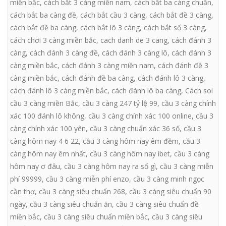
miền bắc
,
cách bắt 3 càng miền nam
,
cách bắt ba càng chuẩn
,
cách bắt ba càng đề
,
cách bắt cầu 3 càng
,
cách bắt đề 3 càng
,
cách bắt đề ba càng
,
cách bắt lô 3 càng
,
cách bắt số 3 càng
,
cách chơi 3 càng miền bắc
,
cach danh de 3 cang
,
cách đánh 3
càng
,
cách đánh 3 càng đề
,
cách đánh 3 càng lô
,
cách đánh 3
càng miền bắc
,
cách đánh 3 càng miền nam
,
cách đánh đề 3
càng miền bắc
,
cách đánh đề ba càng
,
cách đánh lô 3 càng
,
cách đánh lô 3 càng miền bắc
,
cách đánh lô ba càng
,
Cách soi
cầu 3 càng miền Bắc
,
cầu 3 càng 247 tỷ lệ 99
,
cầu 3 càng chính
xác 100 đánh lô không
,
cầu 3 càng chính xác 100 online
,
cầu 3
càng chính xác 100 yên
,
cầu 3 càng chuẩn xác 36 số
,
cầu 3
càng hôm nay 4 6 22
,
cầu 3 càng hôm nay êm đềm
,
cầu 3
càng hôm nay êm nhất
,
cầu 3 càng hôm nay ibet
,
cầu 3 càng
hôm nay ơ đâu
,
cầu 3 càng hôm nay ra số gì
,
cầu 3 càng miễn
phí 99999
,
cầu 3 càng miễn phí enzo
,
cầu 3 càng minh ngọc
cần thơ
,
cầu 3 càng siêu chuẩn 268
,
cầu 3 càng siêu chuẩn 90
ngày
,
cầu 3 càng siêu chuẩn ăn
,
cầu 3 càng siêu chuẩn đề
miền bắc
,
cầu 3 càng siêu chuẩn miền bắc
,
cầu 3 càng siêu