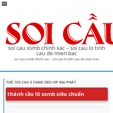
soi cau xsmb chinh xac – soi cau lo tinh
cau de mien bac
soi cau xsmb chinh xac – soi cau lo tinh cau de mien bac
Skip
to
content
THẺ:
SOI CAU 3 CANG SIEU VIP ĐẠI PHÁT
thánh cầu lô xsmb siêu chuẩn