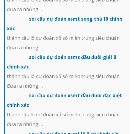
đưa ra những …
soi cầu dự đoán xsmt song thủ lô chính
xác
thánh cầu lô dự đoán xổ số miền trung siêu chuẩn
đưa ra những …
soi cầu dự đoán xsmt đầu đuôi giải 8
chính xác
thánh cầu lô dự đoán xổ số miền trung siêu chuẩn
đưa ra những …
soi cầu dự đoán xsmt đầu đuôi đặc biệt
chính xác
thánh cầu lô dự đoán xổ số miền trung siêu chuẩn
đưa ra những …
soi cầu dự đoán xsmt lô 3 số chính xác