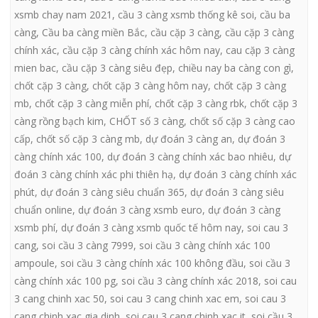
xsmb chay nam 2021
,
cầu 3 càng xsmb thống kê soi
,
cầu ba
càng
,
Cầu ba càng miền Bắc
,
cầu cặp 3 càng
,
cầu cặp 3 càng
chính xác
,
cầu cặp 3 càng chính xác hôm nay
,
cau cặp 3 càng
mien bac
,
cầu cặp 3 càng siêu đẹp
,
chiều nay ba càng con gì
,
chốt cặp 3 càng
,
chốt cặp 3 càng hôm nay
,
chốt cặp 3 càng
mb
,
chốt cặp 3 càng miễn phí
,
chốt cặp 3 càng rbk
,
chốt cặp 3
càng rồng bạch kim
,
CHỐT số 3 càng
,
chốt số cặp 3 càng cao
cấp
,
chốt số cặp 3 càng mb
,
dự đoán 3 càng an
,
dự đoán 3
càng chính xác 100
,
dự đoán 3 càng chính xác bao nhiêu
,
dự
đoán 3 càng chính xác phi thiên hạ
,
dự đoán 3 càng chính xác
phút
,
dự đoán 3 càng siêu chuẩn 365
,
dự đoán 3 càng siêu
chuẩn online
,
dự đoán 3 càng xsmb euro
,
dự đoán 3 càng
xsmb phí
,
dự đoán 3 càng xsmb quốc tế hôm nay
,
soi cau 3
cang
,
soi cầu 3 càng 7999
,
soi cầu 3 càng chính xác 100
ampoule
,
soi cầu 3 càng chính xác 100 không đầu
,
soi cầu 3
càng chính xác 100 pg
,
soi cầu 3 càng chính xác 2018
,
soi cau
3 cang chinh xac 50
,
soi cau 3 cang chinh xac em
,
soi cau 3
cang chinh xac gia dinh
,
soi cau 3 cang chinh xac it
,
soi cầu 3