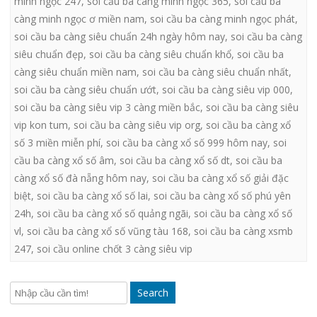
minh ngọc 247
,
soi cầu ba càng minh ngọc 365
,
soi cầu ba
càng minh ngọc ơ miền nam
,
soi cầu ba càng minh ngọc phát
,
soi cầu ba càng siêu chuẩn 24h ngày hôm nay
,
soi cầu ba càng
siêu chuẩn đẹp
,
soi cầu ba càng siêu chuẩn khổ
,
soi cầu ba
càng siêu chuẩn miền nam
,
soi cầu ba càng siêu chuẩn nhất
,
soi cầu ba càng siêu chuẩn ướt
,
soi cầu ba càng siêu vip 000
,
soi cầu ba càng siêu vip 3 càng miền bắc
,
soi cầu ba càng siêu
vip kon tum
,
soi cầu ba càng siêu vip org
,
soi cầu ba càng xổ
số 3 miền miễn phí
,
soi cầu ba càng xổ số 999 hôm nay
,
soi
cầu ba càng xổ số âm
,
soi cầu ba càng xổ số dt
,
soi cầu ba
càng xổ số đà nẵng hôm nay
,
soi cầu ba càng xổ số giải đặc
biệt
,
soi cầu ba càng xổ số lai
,
soi cầu ba càng xổ số phú yên
24h
,
soi cầu ba càng xổ số quảng ngãi
,
soi cầu ba càng xổ số
vl
,
soi cầu ba càng xổ số vũng tàu 168
,
soi cầu ba càng xsmb
247
,
soi cầu online chốt 3 càng siêu vip
Search