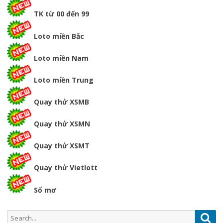
TK từ 00 đến 99
Loto miền Bắc
Loto miền Nam
Loto miền Trung
Quay thử XSMB
Quay thử XSMN
Quay thử XSMT
Quay thử Vietlott
Sổ mơ
Search
Sea