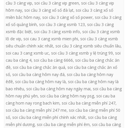
cầu 3 càng vip
,
soi cầu 3 càng vip green
,
soi cầu 3 càng vip
hôm nay
,
soi cầu 3 càng xổ số đà lạt
,
soi cầu 3 càng xổ số
miền bắc hôm nay
,
soi cầu 3 càng xổ số power
,
soi cầu 3 càng
xổ số quảng bình
,
soi cầu 3 càng xsmb 123
,
soi cầu 3 càng
xsmb đặc biệt
,
soi cầu 3 càng xsmb info
,
soi cầu 3 càng xsmb
lô de vip
,
soi cau 3 cang xsmb mien phi
,
soi cầu 3 càng xsmb
siêu chuẩn chính xác nhất
,
soi cầu 3 càng xsmb siêu chuẩn lâu
,
soi cau 3 cang xsmb uc
,
soi cầu 3 càng xsmb y lệ trúng 99
,
soi
cau ba càng 4
,
soi cầu ba càng 6666
,
soi cầu ba càng chắc ăn
đề
,
soi cầu ba càng chắc ăn quá
,
soi cầu ba càng chắc ăn xổ
số
,
soi cầu ba càng hôm nay đá
,
soi cầu ba càng hôm nay
êđê
,
soi cầu ba càng hôm nay là
,
soi cầu ba càng hôm nay là
bao nhiêu
,
soi cầu ba càng hôm nay ngày mai
,
soi cầu ba càng
hôm nay phú yên
,
soi cầu ba càng hôm nay psg
,
soi cau ba
càng hom nay rong bach kim
,
soi cầu ba càng miễn phí 247
,
soi cầu ba càng miễn phí 247 me
,
soi cầu ba càng miễn phí 50
số
,
soi cầu ba càng miễn phí chính xác nhất
,
soi cầu ba càng
miễn phí dương
,
soi cầu ba càng miễn phí êm
,
soi cầu ba càng