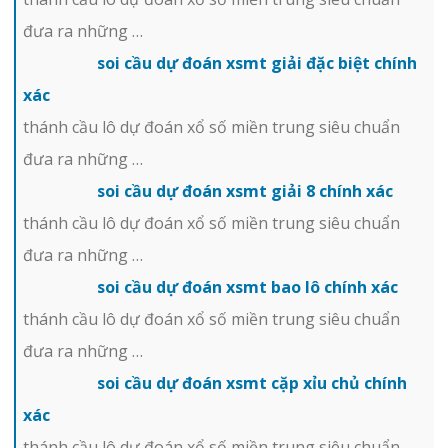
đưa ra những …
soi cầu dự đoán xsmt giải đặc biệt chính
xác
thánh cầu lô dự đoán xổ số miền trung siêu chuẩn
đưa ra những …
soi cầu dự đoán xsmt giải 8 chính xác
thánh cầu lô dự đoán xổ số miền trung siêu chuẩn
đưa ra những …
soi cầu dự đoán xsmt bao lô chính xác
thánh cầu lô dự đoán xổ số miền trung siêu chuẩn
đưa ra những …
soi cầu dự đoán xsmt cặp xỉu chủ chính
xác
thánh cầu lô dự đoán xổ số miền trung siêu chuẩn