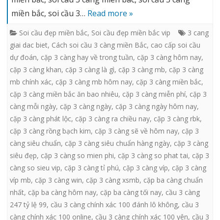
miền bắc, soi cầu 3…
Read more »
Soi cầu đẹp miền bắc
,
Soi cầu đẹp miền bắc vip
3 cang
giai dac biet
,
Cách soi cầu 3 càng miền Bắc
,
cao cấp soi cầu
dự đoán
,
cặp 3 càng hay về trong tuần
,
cặp 3 càng hôm nay
,
cặp 3 càng khan
,
cặp 3 càng là gì
,
cặp 3 càng mb
,
cặp 3 càng
mb chính xác
,
cặp 3 càng mb hôm nay
,
cặp 3 càng miền bắc
,
cặp 3 càng miền bắc ăn bao nhiêu
,
cặp 3 càng miễn phí
,
cặp 3
càng mỗi ngày
,
cặp 3 càng ngày
,
cặp 3 càng ngày hôm nay
,
cặp 3 càng phát lộc
,
cặp 3 càng ra chiều nay
,
cặp 3 càng rbk
,
cặp 3 càng rồng bạch kim
,
cặp 3 càng sẽ về hôm nay
,
cặp 3
càng siêu chuẩn
,
cặp 3 càng siêu chuẩn hàng ngày
,
cặp 3 càng
siêu đẹp
,
cặp 3 càng so mien phi
,
cặp 3 càng so phat tai
,
cặp 3
càng so sieu vip
,
cặp 3 càng tỉ phú
,
cặp 3 càng víp
,
cặp 3 càng
víp mb
,
cặp 3 càng win
,
cặp 3 càng xsmb
,
cặp ba càng chuẩn
nhất
,
cặp ba càng hôm nay
,
cặp ba càng tối nay
,
cầu 3 càng
247 tỷ lệ 99
,
cầu 3 càng chính xác 100 đánh lô không
,
cầu 3
càng chính xác 100 online
,
cầu 3 càng chính xác 100 yên
,
cầu 3