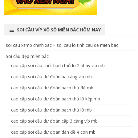
SOI CẦU VÍP XỔ SỐ MIỀN BẮC HÔM NAY
soi cau xsmb chinh xac – soi cau lo tinh cau de mien bac
Soi cầu đẹp miền bắc
cao cấp soi cầu chốt bạch thủ lô 2 nháy víp mb
cao cấp soi cầu dự đoán ba càng víp mb
cao cấp soi cầu dự đoán bạch thủ đề mb
cao cấp soi cầu dự đoán bạch thủ lô kép mb
cao cấp soi cầu dự đoán bạch thủ lô mb
cao cấp soi cầu dự đoán cặp 3 càng víp mb
cao cấp soi cầu dự đoán dàn đề 4 con mb