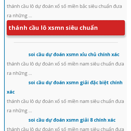
thánh cầu lô dự đoán xổ số miền bắc siêu chuẩn đưa
ra những …
thánh cầu lô xsmn siêu chuẩn
soi cầu dự đoán xsmn xỉu chủ chính xác
thánh cầu lô dự đoán xổ số miền nam siêu chuẩn đưa
ra những …
soi cầu dự đoán xsmn giải đặc biệt chính
xác
thánh cầu lô dự đoán xổ số miền nam siêu chuẩn đưa
ra những …
soi cầu dự đoán xsmn giải 8 chính xác
thánh cầu lô dự đoán xổ số miền nam siêu chuẩn đưa