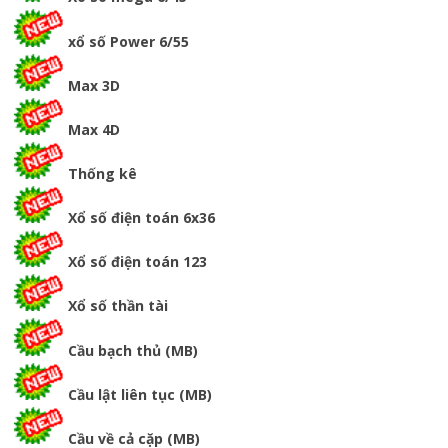
xổ số Power 6/55
Max 3D
Max 4D
Thống kê
Xổ số điện toán 6x36
Xổ số điện toán 123
Xổ số thần tài
Cầu bạch thủ (MB)
Cầu lật liên tục (MB)
Cầu về cả cặp (MB)