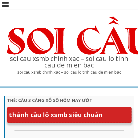
soi cau xsmb chinh xac – soi cau lo tinh
cau de mien bac
soi cau xsmb chinh xac – soi cau lo tinh cau de mien bac
Skip
to
content
THẺ:
CẦU 3 CÀNG XỔ SỐ HÔM NAY ƯỚT
thánh cầu lô xsmb siêu chuẩn