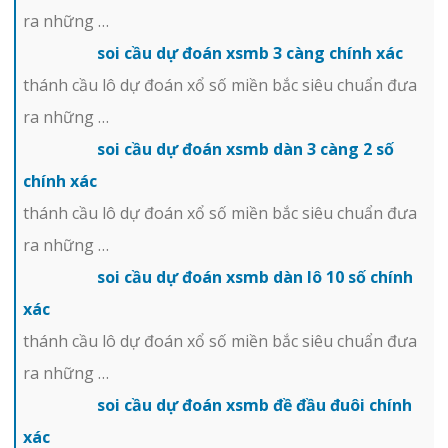
ra những …
soi cầu dự đoán xsmb 3 càng chính xác
thánh cầu lô dự đoán xổ số miền bắc siêu chuẩn đưa
ra những …
soi cầu dự đoán xsmb dàn 3 càng 2 số
chính xác
thánh cầu lô dự đoán xổ số miền bắc siêu chuẩn đưa
ra những …
soi cầu dự đoán xsmb dàn lô 10 số chính
xác
thánh cầu lô dự đoán xổ số miền bắc siêu chuẩn đưa
ra những …
soi cầu dự đoán xsmb đề đầu đuôi chính
xác