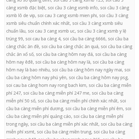
càng xsmb đặc biệt
,
soi cầu 3 càng xsmb info
,
soi cầu 3 càng
xsmb lô de vip
,
soi cau 3 cang xsmb mien phi
,
soi cầu 3 càng
xsmb siêu chuẩn chính xác nhất
,
soi cầu 3 càng xsmb siêu
chuẩn lâu
,
soi cau 3 cang xsmb uc
,
soi cầu 3 càng xsmb y lệ
trúng 99
,
soi cau ba càng 4
,
soi cầu ba càng 6666
,
soi cầu ba
càng chắc ăn đề
,
soi cầu ba càng chắc ăn quá
,
soi cầu ba càng
chắc ăn xổ số
,
soi cầu ba càng hôm nay đá
,
soi cầu ba càng
hôm nay êđê
,
soi cầu ba càng hôm nay là
,
soi cầu ba càng
hôm nay là bao nhiêu
,
soi cầu ba càng hôm nay ngày mai
,
soi
cầu ba càng hôm nay phú yên
,
soi cầu ba càng hôm nay psg
,
soi cau ba càng hom nay rong bach kim
,
soi cầu ba càng miễn
phí 247
,
soi cầu ba càng miễn phí 247 me
,
soi cầu ba càng
miễn phí 50 số
,
soi cầu ba càng miễn phí chính xác nhất
,
soi
cầu ba càng miễn phí dương
,
soi cầu ba càng miễn phí êm
,
soi
cầu ba càng miễn phí quảng cáo
,
soi cầu ba càng miễn phí
trong ngày
,
soi cầu ba càng miễn phí xác nhất
,
soi cầu ba càng
miễn phí xsmt
,
soi cầu ba càng miền trung
,
soi cầu ba càng