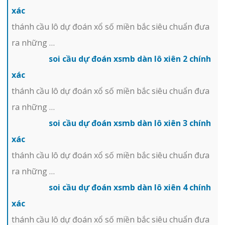
xác
thánh cầu lô dự đoán xổ số miền bắc siêu chuẩn đưa
ra những …
soi cầu dự đoán xsmb dàn lô xiên 2 chính
xác
thánh cầu lô dự đoán xổ số miền bắc siêu chuẩn đưa
ra những …
soi cầu dự đoán xsmb dàn lô xiên 3 chính
xác
thánh cầu lô dự đoán xổ số miền bắc siêu chuẩn đưa
ra những …
soi cầu dự đoán xsmb dàn lô xiên 4 chính
xác
thánh cầu lô dự đoán xổ số miền bắc siêu chuẩn đưa