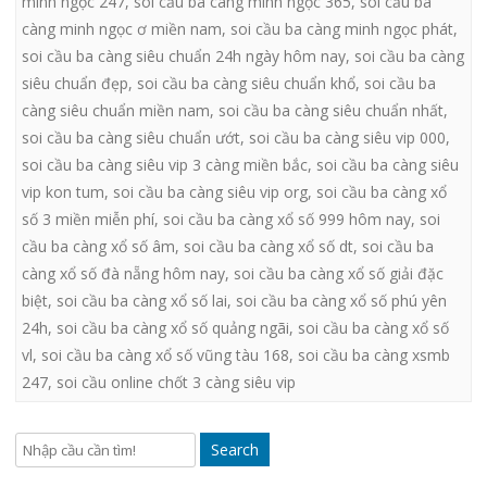
minh ngọc 247
,
soi cầu ba càng minh ngọc 365
,
soi cầu ba
càng minh ngọc ơ miền nam
,
soi cầu ba càng minh ngọc phát
,
soi cầu ba càng siêu chuẩn 24h ngày hôm nay
,
soi cầu ba càng
siêu chuẩn đẹp
,
soi cầu ba càng siêu chuẩn khổ
,
soi cầu ba
càng siêu chuẩn miền nam
,
soi cầu ba càng siêu chuẩn nhất
,
soi cầu ba càng siêu chuẩn ướt
,
soi cầu ba càng siêu vip 000
,
soi cầu ba càng siêu vip 3 càng miền bắc
,
soi cầu ba càng siêu
vip kon tum
,
soi cầu ba càng siêu vip org
,
soi cầu ba càng xổ
số 3 miền miễn phí
,
soi cầu ba càng xổ số 999 hôm nay
,
soi
cầu ba càng xổ số âm
,
soi cầu ba càng xổ số dt
,
soi cầu ba
càng xổ số đà nẵng hôm nay
,
soi cầu ba càng xổ số giải đặc
biệt
,
soi cầu ba càng xổ số lai
,
soi cầu ba càng xổ số phú yên
24h
,
soi cầu ba càng xổ số quảng ngãi
,
soi cầu ba càng xổ số
vl
,
soi cầu ba càng xổ số vũng tàu 168
,
soi cầu ba càng xsmb
247
,
soi cầu online chốt 3 càng siêu vip
Search