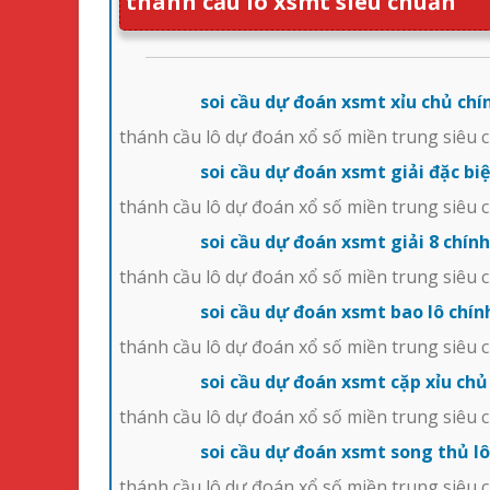
thánh cầu lô xsmt siêu chuẩn
soi cầu dự đoán xsmt xỉu chủ chí
thánh cầu lô dự đoán xổ số miền trung siêu
soi cầu dự đoán xsmt giải đặc biệ
thánh cầu lô dự đoán xổ số miền trung siêu
soi cầu dự đoán xsmt giải 8 chính
thánh cầu lô dự đoán xổ số miền trung siêu
soi cầu dự đoán xsmt bao lô chín
thánh cầu lô dự đoán xổ số miền trung siêu
soi cầu dự đoán xsmt cặp xỉu chủ
thánh cầu lô dự đoán xổ số miền trung siêu
soi cầu dự đoán xsmt song thủ lô
thánh cầu lô dự đoán xổ số miền trung siêu