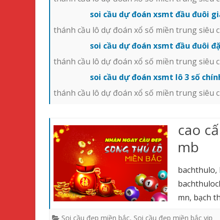
soi cầu dự đoán xsmt đầu đuôi giả
thánh cầu lô dự đoán xổ số miền trung siêu
soi cầu dự đoán xsmt đầu đuôi đặ
thánh cầu lô dự đoán xổ số miền trung siêu
soi cầu dự đoán xsmt lô 3 số chín
thánh cầu lô dự đoán xổ số miền trung siêu
cao cấ
mb
bachthulo, 
bachthuloch
mn, bạch t
Soi cầu đẹp miền bắc
,
Soi cầu đẹp miền bắc vip