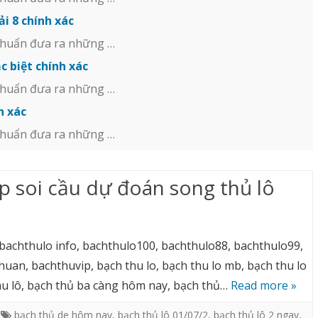
i 8 chính xác
 chuẩn đưa ra những …
c biệt chính xác
 chuẩn đưa ra những …
h xác
 chuẩn đưa ra những …
p soi cầu dự đoán song thủ lô
bachthulo info, bachthulo100, bachthulo88, bachthulo99,
uan, bachthuvip, bạch thu lo, bạch thu lo mb, bạch thu lo
hu lô, bạch thủ ba càng hôm nay, bạch thủ…
Read more »
bạch thủ de hôm nay
,
bạch thủ lô 01/07/2
,
bạch thủ lô 2 ngay
,