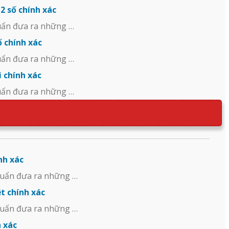
2 số chính xác
huẩn đưa ra những …
ố chính xác
huẩn đưa ra những …
 chính xác
huẩn đưa ra những …
nh xác
huẩn đưa ra những …
t chính xác
huẩn đưa ra những …
h xác