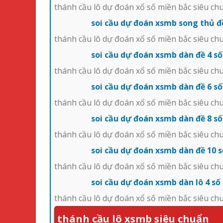
thánh cầu lô dự đoán xổ số miền bắc siêu c
soi cầu dự đoán xsmb song thủ đ
thánh cầu lô dự đoán xổ số miền bắc siêu c
soi cầu dự đoán xsmb dàn đề 4 số
thánh cầu lô dự đoán xổ số miền bắc siêu c
soi cầu dự đoán xsmb dàn đề 6 số
thánh cầu lô dự đoán xổ số miền bắc siêu c
soi cầu dự đoán xsmb dàn đề 8 số
thánh cầu lô dự đoán xổ số miền bắc siêu c
soi cầu dự đoán xsmb dàn đề 10 s
thánh cầu lô dự đoán xổ số miền bắc siêu c
soi cầu dự đoán xsmb dàn lô 4 số
thánh cầu lô dự đoán xổ số miền bắc siêu c
thánh cầu lô xsmb siêu chuẩn