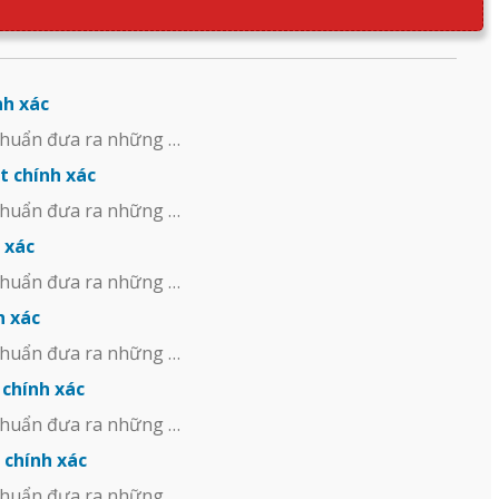
nh xác
 chuẩn đưa ra những …
t chính xác
 chuẩn đưa ra những …
 xác
 chuẩn đưa ra những …
h xác
 chuẩn đưa ra những …
 chính xác
 chuẩn đưa ra những …
 chính xác
 chuẩn đưa ra những …