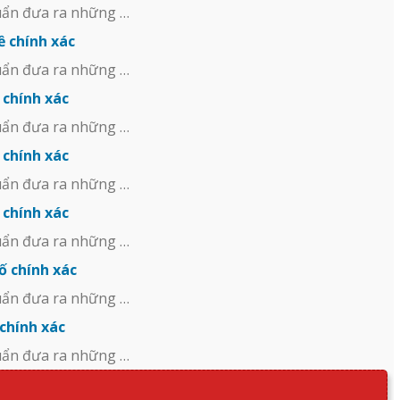
huẩn đưa ra những …
DÀN ĐỀ 10 CON MB
ề chính xác
CAO CẤP SOI CẦU DỰ ĐOÁN
huẩn đưa ra những …
DÀN ĐỀ ĐẦU ĐUÔI MIỀN BẮC
 chính xác
CAO CẤP SOI CẦU DỰ ĐOÁN
huẩn đưa ra những …
DÀN LÔ 10 CON MB
 chính xác
CAO CẤP SOI CẦU DỰ ĐOÁN
huẩn đưa ra những …
DÀN LÔ 4 CON MB
 chính xác
huẩn đưa ra những …
ố chính xác
huẩn đưa ra những …
 chính xác
huẩn đưa ra những …