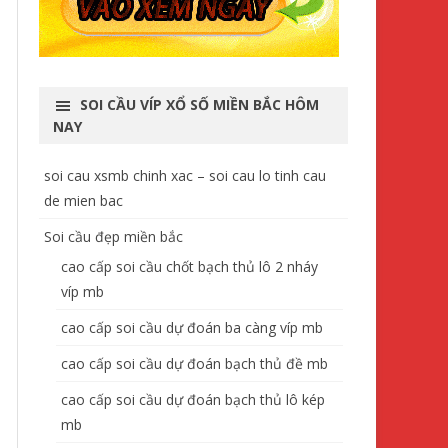
SOI CẦU VÍP XỔ SỐ MIỀN BẮC HÔM
NAY
soi cau xsmb chinh xac – soi cau lo tinh cau
de mien bac
Soi cầu đẹp miền bắc
cao cấp soi cầu chốt bạch thủ lô 2 nháy
víp mb
cao cấp soi cầu dự đoán ba càng víp mb
cao cấp soi cầu dự đoán bạch thủ đề mb
cao cấp soi cầu dự đoán bạch thủ lô kép
mb