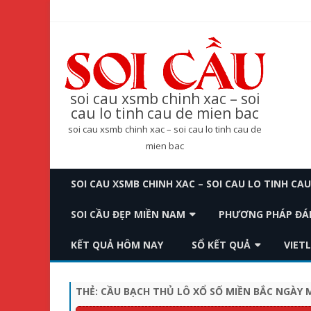
soi cau xsmb chinh xac – soi
cau lo tinh cau de mien bac
soi cau xsmb chinh xac – soi cau lo tinh cau de
mien bac
SOI CAU XSMB CHINH XAC – SOI CAU LO TINH CAU
SOI CẦU ĐẸP MIỀN NAM
PHƯƠNG PHÁP ĐÁ
CAO CẤP SOI CẦU DỰ ĐOÁN
KẾT QUẢ HÔM NAY
SỔ KẾT QUẢ
VIET
BAO LÔ MN
SỔ KẾT QUẢ XSMB
XỔ SỐ
CAO CẤP SOI CẦU DỰ ĐOÁN
THẺ:
CẦU BẠCH THỦ LÔ XỔ SỐ MIỀN BẮC NGÀY 
SỔ KẾT QUẢ XSMT
XO SO
CẶP XÍU CHỦ MN