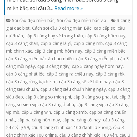
miền bắc, soi cầu 3…
Read more »
Soi cầu đẹp miền bắc
,
Soi cầu đẹp miền bắc vip
3 cang
giai dac biet
,
Cách soi cầu 3 càng miền Bắc
,
cao cấp soi cầu
dự đoán
,
cặp 3 càng hay về trong tuần
,
cặp 3 càng hôm nay
,
cặp 3 càng khan
,
cặp 3 càng là gì
,
cặp 3 càng mb
,
cặp 3 càng
mb chính xác
,
cặp 3 càng mb hôm nay
,
cặp 3 càng miền bắc
,
cặp 3 càng miền bắc ăn bao nhiêu
,
cặp 3 càng miễn phí
,
cặp 3
càng mỗi ngày
,
cặp 3 càng ngày
,
cặp 3 càng ngày hôm nay
,
cặp 3 càng phát lộc
,
cặp 3 càng ra chiều nay
,
cặp 3 càng rbk
,
cặp 3 càng rồng bạch kim
,
cặp 3 càng sẽ về hôm nay
,
cặp 3
càng siêu chuẩn
,
cặp 3 càng siêu chuẩn hàng ngày
,
cặp 3 càng
siêu đẹp
,
cặp 3 càng so mien phi
,
cặp 3 càng so phat tai
,
cặp 3
càng so sieu vip
,
cặp 3 càng tỉ phú
,
cặp 3 càng víp
,
cặp 3 càng
víp mb
,
cặp 3 càng win
,
cặp 3 càng xsmb
,
cặp ba càng chuẩn
nhất
,
cặp ba càng hôm nay
,
cặp ba càng tối nay
,
cầu 3 càng
247 tỷ lệ 99
,
cầu 3 càng chính xác 100 đánh lô không
,
cầu 3
càng chính xác 100 online
,
cầu 3 càng chính xác 100 yên
,
cầu 3