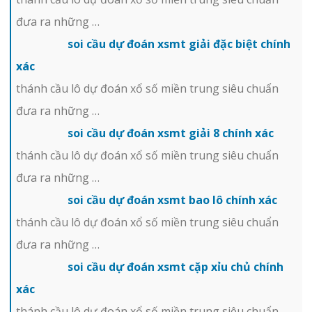
đưa ra những …
soi cầu dự đoán xsmt giải đặc biệt chính
xác
thánh cầu lô dự đoán xổ số miền trung siêu chuẩn
đưa ra những …
soi cầu dự đoán xsmt giải 8 chính xác
thánh cầu lô dự đoán xổ số miền trung siêu chuẩn
đưa ra những …
soi cầu dự đoán xsmt bao lô chính xác
thánh cầu lô dự đoán xổ số miền trung siêu chuẩn
đưa ra những …
soi cầu dự đoán xsmt cặp xỉu chủ chính
xác
thánh cầu lô dự đoán xổ số miền trung siêu chuẩn