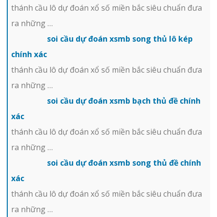
thánh cầu lô dự đoán xổ số miền bắc siêu chuẩn đưa
ra những …
soi cầu dự đoán xsmb song thủ lô kép
chính xác
thánh cầu lô dự đoán xổ số miền bắc siêu chuẩn đưa
ra những …
soi cầu dự đoán xsmb bạch thủ đề chính
xác
thánh cầu lô dự đoán xổ số miền bắc siêu chuẩn đưa
ra những …
soi cầu dự đoán xsmb song thủ đề chính
xác
thánh cầu lô dự đoán xổ số miền bắc siêu chuẩn đưa
ra những …