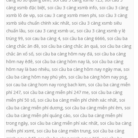
càng xsmb đặc biệt
,
soi cầu 3 càng xsmb info
,
soi cầu 3 càng
xsmb lô de vip
,
soi cau 3 cang xsmb mien phi
,
soi cầu 3 càng
xsmb siêu chuẩn chính xác nhất
,
soi cầu 3 càng xsmb siêu
chuẩn lâu
,
soi cau 3 cang xsmb uc
,
soi cầu 3 càng xsmb y lệ
trúng 99
,
soi cau ba càng 4
,
soi cầu ba càng 6666
,
soi cầu ba
càng chắc ăn đề
,
soi cầu ba càng chắc ăn quá
,
soi cầu ba càng
chắc ăn xổ số
,
soi cầu ba càng hôm nay đá
,
soi cầu ba càng
hôm nay êđê
,
soi cầu ba càng hôm nay là
,
soi cầu ba càng
hôm nay là bao nhiêu
,
soi cầu ba càng hôm nay ngày mai
,
soi
cầu ba càng hôm nay phú yên
,
soi cầu ba càng hôm nay psg
,
soi cau ba càng hom nay rong bach kim
,
soi cầu ba càng miễn
phí 247
,
soi cầu ba càng miễn phí 247 me
,
soi cầu ba càng
miễn phí 50 số
,
soi cầu ba càng miễn phí chính xác nhất
,
soi
cầu ba càng miễn phí dương
,
soi cầu ba càng miễn phí êm
,
soi
cầu ba càng miễn phí quảng cáo
,
soi cầu ba càng miễn phí
trong ngày
,
soi cầu ba càng miễn phí xác nhất
,
soi cầu ba càng
miễn phí xsmt
,
soi cầu ba càng miền trung
,
soi cầu ba càng