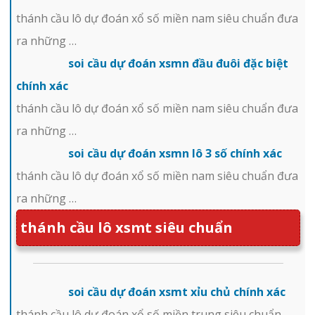
thánh cầu lô dự đoán xổ số miền nam siêu chuẩn đưa
ra những …
soi cầu dự đoán xsmn đầu đuôi đặc biệt
chính xác
thánh cầu lô dự đoán xổ số miền nam siêu chuẩn đưa
ra những …
soi cầu dự đoán xsmn lô 3 số chính xác
thánh cầu lô dự đoán xổ số miền nam siêu chuẩn đưa
ra những …
thánh cầu lô xsmt siêu chuẩn
soi cầu dự đoán xsmt xỉu chủ chính xác
thánh cầu lô dự đoán xổ số miền trung siêu chuẩn