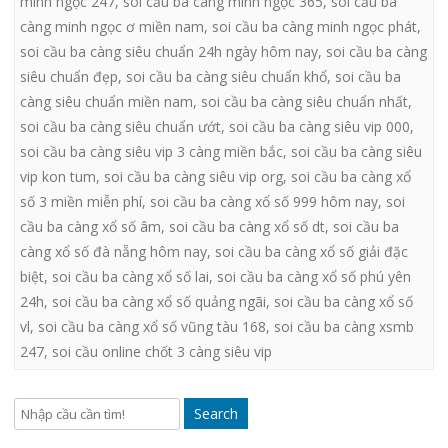
minh ngọc 247
,
soi cầu ba càng minh ngọc 365
,
soi cầu ba
càng minh ngọc ơ miền nam
,
soi cầu ba càng minh ngọc phát
,
soi cầu ba càng siêu chuẩn 24h ngày hôm nay
,
soi cầu ba càng
siêu chuẩn đẹp
,
soi cầu ba càng siêu chuẩn khổ
,
soi cầu ba
càng siêu chuẩn miền nam
,
soi cầu ba càng siêu chuẩn nhất
,
soi cầu ba càng siêu chuẩn ướt
,
soi cầu ba càng siêu vip 000
,
soi cầu ba càng siêu vip 3 càng miền bắc
,
soi cầu ba càng siêu
vip kon tum
,
soi cầu ba càng siêu vip org
,
soi cầu ba càng xổ
số 3 miền miễn phí
,
soi cầu ba càng xổ số 999 hôm nay
,
soi
cầu ba càng xổ số âm
,
soi cầu ba càng xổ số dt
,
soi cầu ba
càng xổ số đà nẵng hôm nay
,
soi cầu ba càng xổ số giải đặc
biệt
,
soi cầu ba càng xổ số lai
,
soi cầu ba càng xổ số phú yên
24h
,
soi cầu ba càng xổ số quảng ngãi
,
soi cầu ba càng xổ số
vl
,
soi cầu ba càng xổ số vũng tàu 168
,
soi cầu ba càng xsmb
247
,
soi cầu online chốt 3 càng siêu vip
Search