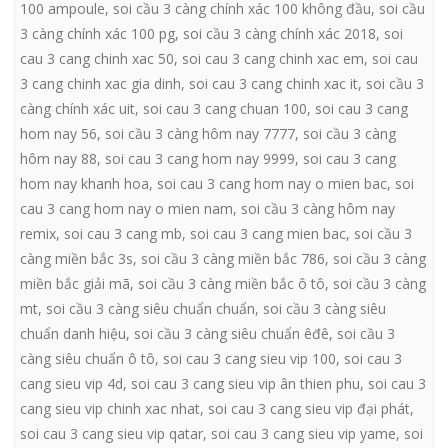
100 ampoule
,
soi cầu 3 càng chính xác 100 không đầu
,
soi cầu
3 càng chính xác 100 pg
,
soi cầu 3 càng chính xác 2018
,
soi
cau 3 cang chinh xac 50
,
soi cau 3 cang chinh xac em
,
soi cau
3 cang chinh xac gia dinh
,
soi cau 3 cang chinh xac it
,
soi cầu 3
càng chính xác uit
,
soi cau 3 cang chuan 100
,
soi cau 3 cang
hom nay 56
,
soi cầu 3 càng hôm nay 7777
,
soi cầu 3 càng
hôm nay 88
,
soi cau 3 cang hom nay 9999
,
soi cau 3 cang
hom nay khanh hoa
,
soi cau 3 cang hom nay o mien bac
,
soi
cau 3 cang hom nay o mien nam
,
soi cầu 3 càng hôm nay
remix
,
soi cau 3 cang mb
,
soi cau 3 cang mien bac
,
soi cầu 3
càng miền bắc 3s
,
soi cầu 3 càng miền bắc 786
,
soi cầu 3 càng
miền bắc giải mã
,
soi cầu 3 càng miền bắc ô tô
,
soi cầu 3 càng
mt
,
soi cầu 3 càng siêu chuẩn chuẩn
,
soi cầu 3 càng siêu
chuẩn danh hiệu
,
soi cầu 3 càng siêu chuẩn êđê
,
soi cầu 3
càng siêu chuẩn ô tô
,
soi cau 3 cang sieu vip 100
,
soi cau 3
cang sieu vip 4d
,
soi cau 3 cang sieu vip ân thien phu
,
soi cau 3
cang sieu vip chinh xac nhat
,
soi cau 3 cang sieu vip đại phát
,
soi cau 3 cang sieu vip qatar
,
soi cau 3 cang sieu vip yame
,
soi