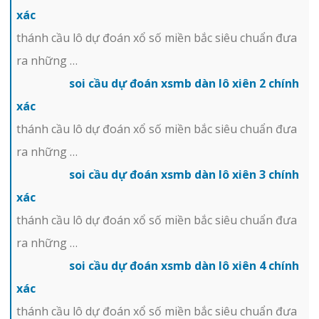
xác
thánh cầu lô dự đoán xổ số miền bắc siêu chuẩn đưa
ra những …
soi cầu dự đoán xsmb dàn lô xiên 2 chính
xác
thánh cầu lô dự đoán xổ số miền bắc siêu chuẩn đưa
ra những …
soi cầu dự đoán xsmb dàn lô xiên 3 chính
xác
thánh cầu lô dự đoán xổ số miền bắc siêu chuẩn đưa
ra những …
soi cầu dự đoán xsmb dàn lô xiên 4 chính
xác
thánh cầu lô dự đoán xổ số miền bắc siêu chuẩn đưa