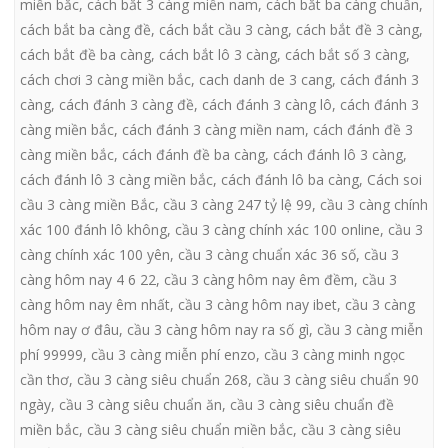
miền bắc
,
cách bắt 3 càng miền nam
,
cách bắt ba càng chuẩn
,
cách bắt ba càng đề
,
cách bắt cầu 3 càng
,
cách bắt đề 3 càng
,
cách bắt đề ba càng
,
cách bắt lô 3 càng
,
cách bắt số 3 càng
,
cách chơi 3 càng miền bắc
,
cach danh de 3 cang
,
cách đánh 3
càng
,
cách đánh 3 càng đề
,
cách đánh 3 càng lô
,
cách đánh 3
càng miền bắc
,
cách đánh 3 càng miền nam
,
cách đánh đề 3
càng miền bắc
,
cách đánh đề ba càng
,
cách đánh lô 3 càng
,
cách đánh lô 3 càng miền bắc
,
cách đánh lô ba càng
,
Cách soi
cầu 3 càng miền Bắc
,
cầu 3 càng 247 tỷ lệ 99
,
cầu 3 càng chính
xác 100 đánh lô không
,
cầu 3 càng chính xác 100 online
,
cầu 3
càng chính xác 100 yên
,
cầu 3 càng chuẩn xác 36 số
,
cầu 3
càng hôm nay 4 6 22
,
cầu 3 càng hôm nay êm đềm
,
cầu 3
càng hôm nay êm nhất
,
cầu 3 càng hôm nay ibet
,
cầu 3 càng
hôm nay ơ đâu
,
cầu 3 càng hôm nay ra số gì
,
cầu 3 càng miễn
phí 99999
,
cầu 3 càng miễn phí enzo
,
cầu 3 càng minh ngọc
cần thơ
,
cầu 3 càng siêu chuẩn 268
,
cầu 3 càng siêu chuẩn 90
ngày
,
cầu 3 càng siêu chuẩn ăn
,
cầu 3 càng siêu chuẩn đề
miền bắc
,
cầu 3 càng siêu chuẩn miền bắc
,
cầu 3 càng siêu