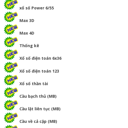
xổ số Power 6/55
Max 3D
Max 4D
Thống kê
Xổ số điện toán 6x36
Xổ số điện toán 123
Xổ số thần tài
Cầu bạch thủ (MB)
Cầu lật liên tục (MB)
Cầu về cả cặp (MB)