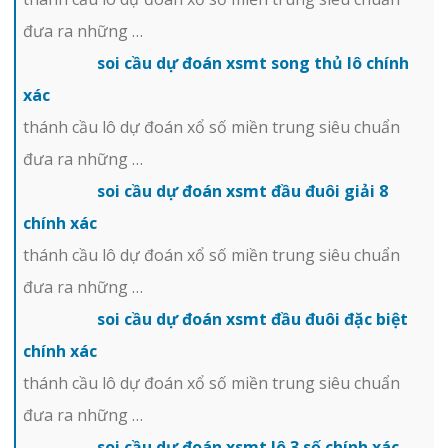
đưa ra những …
soi cầu dự đoán xsmt song thủ lô chính
xác
thánh cầu lô dự đoán xổ số miền trung siêu chuẩn
đưa ra những …
soi cầu dự đoán xsmt đầu đuôi giải 8
chính xác
thánh cầu lô dự đoán xổ số miền trung siêu chuẩn
đưa ra những …
soi cầu dự đoán xsmt đầu đuôi đặc biệt
chính xác
thánh cầu lô dự đoán xổ số miền trung siêu chuẩn
đưa ra những …
soi cầu dự đoán xsmt lô 3 số chính xác