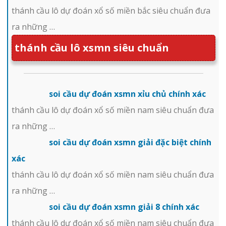
thánh cầu lô dự đoán xổ số miền bắc siêu chuẩn đưa
ra những …
thánh cầu lô xsmn siêu chuẩn
soi cầu dự đoán xsmn xỉu chủ chính xác
thánh cầu lô dự đoán xổ số miền nam siêu chuẩn đưa
ra những …
soi cầu dự đoán xsmn giải đặc biệt chính
xác
thánh cầu lô dự đoán xổ số miền nam siêu chuẩn đưa
ra những …
soi cầu dự đoán xsmn giải 8 chính xác
thánh cầu lô dự đoán xổ số miền nam siêu chuẩn đưa