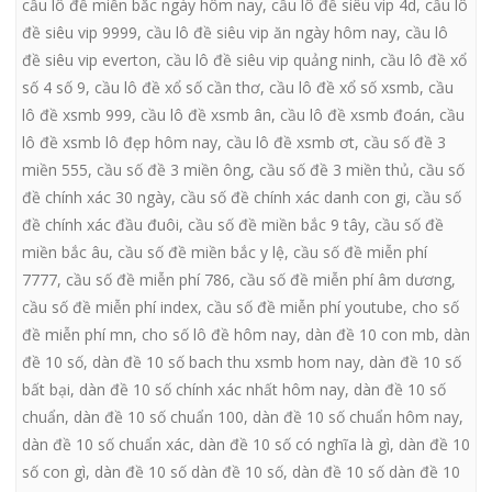
cầu lô đề miền bắc ngày hôm nay
,
cầu lô đề siêu vip 4d
,
cầu lô
đề siêu vip 9999
,
cầu lô đề siêu vip ăn ngày hôm nay
,
cầu lô
đề siêu vip everton
,
cầu lô đề siêu vip quảng ninh
,
cầu lô đề xổ
số 4 số 9
,
cầu lô đề xổ số cần thơ
,
cầu lô đề xổ số xsmb
,
cầu
lô đề xsmb 999
,
cầu lô đề xsmb ân
,
cầu lô đề xsmb đoán
,
cầu
lô đề xsmb lô đẹp hôm nay
,
cầu lô đề xsmb ơt
,
cầu số đề 3
miền 555
,
cầu số đề 3 miền ông
,
cầu số đề 3 miền thủ
,
cầu số
đề chính xác 30 ngày
,
cầu số đề chính xác danh con gi
,
cầu số
đề chính xác đầu đuôi
,
cầu số đề miền bắc 9 tây
,
cầu số đề
miền bắc âu
,
cầu số đề miền bắc y lệ
,
cầu số đề miễn phí
7777
,
cầu số đề miễn phí 786
,
cầu số đề miễn phí âm dương
,
cầu số đề miễn phí index
,
cầu số đề miễn phí youtube
,
cho số
đề miễn phí mn
,
cho số lô đề hôm nay
,
dàn đề 10 con mb
,
dàn
đề 10 số
,
dàn đề 10 số bach thu xsmb hom nay
,
dàn đề 10 số
bất bại
,
dàn đề 10 số chính xác nhất hôm nay
,
dàn đề 10 số
chuẩn
,
dàn đề 10 số chuẩn 100
,
dàn đề 10 số chuẩn hôm nay
,
dàn đề 10 số chuẩn xác
,
dàn đề 10 số có nghĩa là gì
,
dàn đề 10
số con gì
,
dàn đề 10 số dàn đề 10 số
,
dàn đề 10 số dàn đề 10