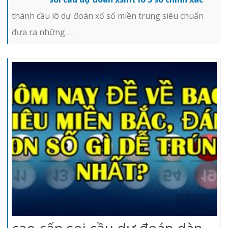
thánh cầu lô dự đoán xổ số miền trung siêu chuẩn
đưa ra những …