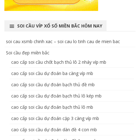
SOI CẦU VÍP XỔ SỐ MIỀN BẮC HÔM NAY
soi cau xsmb chinh xac – soi cau lo tinh cau de mien bac
Soi cầu đẹp miền bắc
cao cấp soi cầu chốt bạch thủ lô 2 nháy víp mb
cao cấp soi cầu dự đoán ba càng víp mb
cao cấp soi cầu dự đoán bạch thủ đề mb
cao cấp soi cầu dự đoán bạch thủ lô kép mb
cao cấp soi cầu dự đoán bạch thủ lô mb
cao cấp soi cầu dự đoán cặp 3 càng víp mb
cao cấp soi cầu dự đoán dàn đề 4 con mb