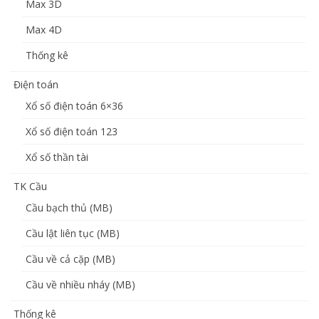
Max 3D
Max 4D
Thống kê
Điện toán
Xổ số điện toán 6×36
Xổ số điện toán 123
Xổ số thần tài
TK Cầu
Cầu bạch thủ (MB)
Cầu lật liên tục (MB)
Cầu về cả cặp (MB)
Cầu về nhiều nháy (MB)
Thống kê