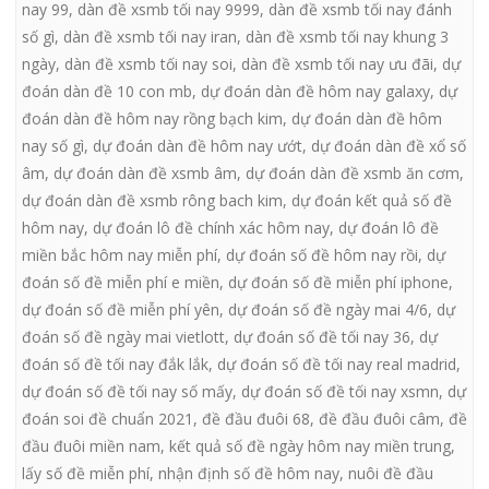
nay 99
,
dàn đề xsmb tối nay 9999
,
dàn đề xsmb tối nay đánh
số gì
,
dàn đề xsmb tối nay iran
,
dàn đề xsmb tối nay khung 3
ngày
,
dàn đề xsmb tối nay soi
,
dàn đề xsmb tối nay ưu đãi
,
dự
đoán dàn đề 10 con mb
,
dự đoán dàn đề hôm nay galaxy
,
dự
đoán dàn đề hôm nay rồng bạch kim
,
dự đoán dàn đề hôm
nay số gì
,
dự đoán dàn đề hôm nay ướt
,
dự đoán dàn đề xổ số
âm
,
dự đoán dàn đề xsmb âm
,
dự đoán dàn đề xsmb ăn cơm
,
dự đoán dàn đề xsmb rông bach kim
,
dự đoán kết quả số đề
hôm nay
,
dự đoán lô đề chính xác hôm nay
,
dự đoán lô đề
miền bắc hôm nay miễn phí
,
dự đoán số đề hôm nay rồi
,
dự
đoán số đề miễn phí e miền
,
dự đoán số đề miễn phí iphone
,
dự đoán số đề miễn phí yên
,
dự đoán số đề ngày mai 4/6
,
dự
đoán số đề ngày mai vietlott
,
dự đoán số đề tối nay 36
,
dự
đoán số đề tối nay đắk lắk
,
dự đoán số đề tối nay real madrid
,
dự đoán số đề tối nay số mấy
,
dự đoán số đề tối nay xsmn
,
dự
đoán soi đề chuẩn 2021
,
đề đầu đuôi 68
,
đề đầu đuôi câm
,
đề
đầu đuôi miền nam
,
kết quả số đề ngày hôm nay miền trung
,
lấy số đề miễn phí
,
nhận định số đề hôm nay
,
nuôi đề đầu