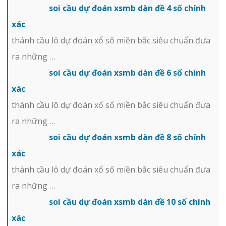
soi cầu dự đoán xsmb dàn đề 4 số chính
xác
thánh cầu lô dự đoán xổ số miền bắc siêu chuẩn đưa
ra những …
soi cầu dự đoán xsmb dàn đề 6 số chính
xác
thánh cầu lô dự đoán xổ số miền bắc siêu chuẩn đưa
ra những …
soi cầu dự đoán xsmb dàn đề 8 số chính
xác
thánh cầu lô dự đoán xổ số miền bắc siêu chuẩn đưa
ra những …
soi cầu dự đoán xsmb dàn đề 10 số chính
xác