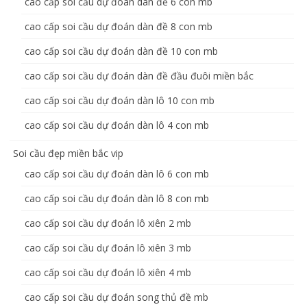
cao cấp soi cầu dự đoán dàn đề 6 con mb
cao cấp soi cầu dự đoán dàn đề 8 con mb
cao cấp soi cầu dự đoán dàn đề 10 con mb
cao cấp soi cầu dự đoán dàn đề đầu đuôi miền bắc
cao cấp soi cầu dự đoán dàn lô 10 con mb
cao cấp soi cầu dự đoán dàn lô 4 con mb
Soi cầu đẹp miền bắc vip
cao cấp soi cầu dự đoán dàn lô 6 con mb
cao cấp soi cầu dự đoán dàn lô 8 con mb
cao cấp soi cầu dự đoán lô xiên 2 mb
cao cấp soi cầu dự đoán lô xiên 3 mb
cao cấp soi cầu dự đoán lô xiên 4 mb
cao cấp soi cầu dự đoán song thủ đề mb