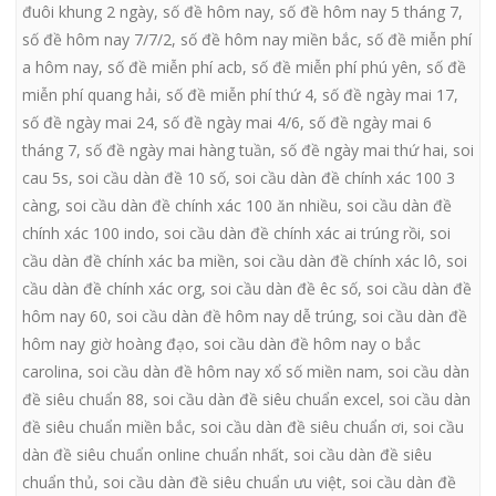
đuôi khung 2 ngày
,
số đề hôm nay
,
số đề hôm nay 5 tháng 7
,
số đề hôm nay 7/7/2
,
số đề hôm nay miền bắc
,
số đề miễn phí
a hôm nay
,
số đề miễn phí acb
,
số đề miễn phí phú yên
,
số đề
miễn phí quang hải
,
số đề miễn phí thứ 4
,
số đề ngày mai 17
,
số đề ngày mai 24
,
số đề ngày mai 4/6
,
số đề ngày mai 6
tháng 7
,
số đề ngày mai hàng tuần
,
số đề ngày mai thứ hai
,
soi
cau 5s
,
soi cầu dàn đề 10 số
,
soi cầu dàn đề chính xác 100 3
càng
,
soi cầu dàn đề chính xác 100 ăn nhiều
,
soi cầu dàn đề
chính xác 100 indo
,
soi cầu dàn đề chính xác ai trúng rồi
,
soi
cầu dàn đề chính xác ba miền
,
soi cầu dàn đề chính xác lô
,
soi
cầu dàn đề chính xác org
,
soi cầu dàn đề êc số
,
soi cầu dàn đề
hôm nay 60
,
soi cầu dàn đề hôm nay dễ trúng
,
soi cầu dàn đề
hôm nay giờ hoàng đạo
,
soi cầu dàn đề hôm nay o bắc
carolina
,
soi cầu dàn đề hôm nay xổ số miền nam
,
soi cầu dàn
đề siêu chuẩn 88
,
soi cầu dàn đề siêu chuẩn excel
,
soi cầu dàn
đề siêu chuẩn miền bắc
,
soi cầu dàn đề siêu chuẩn ơi
,
soi cầu
dàn đề siêu chuẩn online chuẩn nhất
,
soi cầu dàn đề siêu
chuẩn thủ
,
soi cầu dàn đề siêu chuẩn ưu việt
,
soi cầu dàn đề