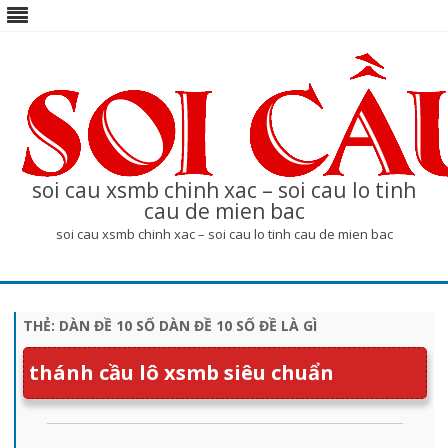
soi cau xsmb chinh xac – soi cau lo tinh
cau de mien bac
soi cau xsmb chinh xac – soi cau lo tinh cau de mien bac
Skip
to
content
THẺ:
DÀN ĐỀ 10 SỐ DÀN ĐỀ 10 SỐ ĐỀ LÀ GÌ
thánh cầu lô xsmb siêu chuẩn