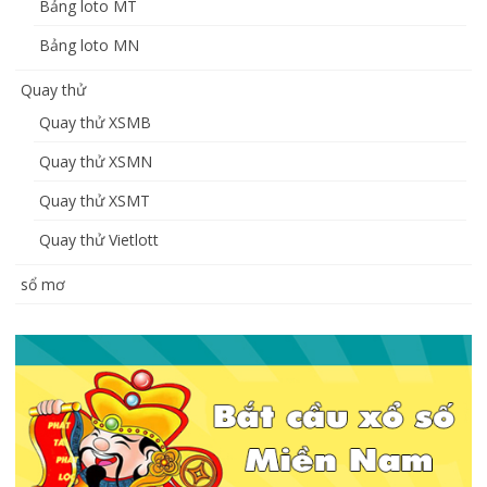
Bảng loto MT
Bảng loto MN
Quay thử
Quay thử XSMB
Quay thử XSMN
Quay thử XSMT
Quay thử Vietlott
sổ mơ