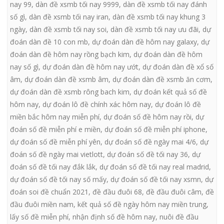
nay 99
,
dàn đề xsmb tối nay 9999
,
dàn đề xsmb tối nay đánh
số gì
,
dàn đề xsmb tối nay iran
,
dàn đề xsmb tối nay khung 3
ngày
,
dàn đề xsmb tối nay soi
,
dàn đề xsmb tối nay ưu đãi
,
dự
đoán dàn đề 10 con mb
,
dự đoán dàn đề hôm nay galaxy
,
dự
đoán dàn đề hôm nay rồng bạch kim
,
dự đoán dàn đề hôm
nay số gì
,
dự đoán dàn đề hôm nay ướt
,
dự đoán dàn đề xổ số
âm
,
dự đoán dàn đề xsmb âm
,
dự đoán dàn đề xsmb ăn cơm
,
dự đoán dàn đề xsmb rông bach kim
,
dự đoán kết quả số đề
hôm nay
,
dự đoán lô đề chính xác hôm nay
,
dự đoán lô đề
miền bắc hôm nay miễn phí
,
dự đoán số đề hôm nay rồi
,
dự
đoán số đề miễn phí e miền
,
dự đoán số đề miễn phí iphone
,
dự đoán số đề miễn phí yên
,
dự đoán số đề ngày mai 4/6
,
dự
đoán số đề ngày mai vietlott
,
dự đoán số đề tối nay 36
,
dự
đoán số đề tối nay đắk lắk
,
dự đoán số đề tối nay real madrid
,
dự đoán số đề tối nay số mấy
,
dự đoán số đề tối nay xsmn
,
dự
đoán soi đề chuẩn 2021
,
đề đầu đuôi 68
,
đề đầu đuôi câm
,
đề
đầu đuôi miền nam
,
kết quả số đề ngày hôm nay miền trung
,
lấy số đề miễn phí
,
nhận định số đề hôm nay
,
nuôi đề đầu