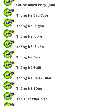
Cầu về nhiều nháy (MB)
Thống kê đầu đuôi
Thống kê lô gan
Thống kê lô xiên
Thống kê lô kép
Thống kê Đầu
Thống kê Đuôi
Thống kê Đầu – Đuôi
Thống kê Tổng
Tần suất xuất hiện