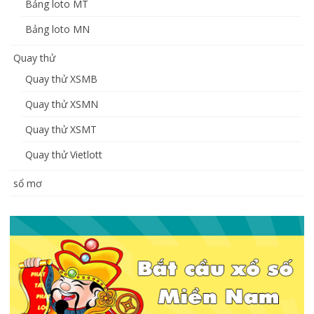
Bảng loto MT
Bảng loto MN
Quay thử
Quay thử XSMB
Quay thử XSMN
Quay thử XSMT
Quay thử Vietlott
sổ mơ