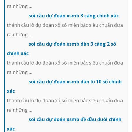
ra những …
soi cầu dự đoán xsmb 3 càng chính xác
thánh cầu lô dự đoán xổ số miền bắc siêu chuẩn đưa
ra những …
soi cầu dự đoán xsmb dàn 3 càng 2 số
chính xác
thánh cầu lô dự đoán xổ số miền bắc siêu chuẩn đưa
ra những …
soi cầu dự đoán xsmb dàn lô 10 số chính
xác
thánh cầu lô dự đoán xổ số miền bắc siêu chuẩn đưa
ra những …
soi cầu dự đoán xsmb đề đầu đuôi chính
xác