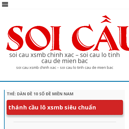
soi cau xsmb chinh xac – soi cau lo tinh
cau de mien bac
soi cau xsmb chinh xac – soi cau lo tinh cau de mien bac
Skip
to
content
THẺ:
DÀN ĐỀ 10 SỐ ĐỀ MIỀN NAM
thánh cầu lô xsmb siêu chuẩn