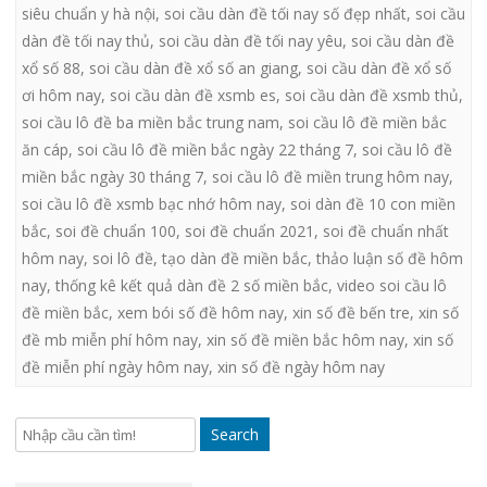
siêu chuẩn y hà nội
,
soi cầu dàn đề tối nay số đẹp nhất
,
soi cầu
dàn đề tối nay thủ
,
soi cầu dàn đề tối nay yêu
,
soi cầu dàn đề
xổ số 88
,
soi cầu dàn đề xổ số an giang
,
soi cầu dàn đề xổ số
ơi hôm nay
,
soi cầu dàn đề xsmb es
,
soi cầu dàn đề xsmb thủ
,
soi cầu lô đề ba miền bắc trung nam
,
soi cầu lô đề miền bắc
ăn cáp
,
soi cầu lô đề miền bắc ngày 22 tháng 7
,
soi cầu lô đề
miền bắc ngày 30 tháng 7
,
soi cầu lô đề miền trung hôm nay
,
soi cầu lô đề xsmb bạc nhớ hôm nay
,
soi dàn đề 10 con miền
bắc
,
soi đề chuẩn 100
,
soi đề chuẩn 2021
,
soi đề chuẩn nhất
hôm nay
,
soi lô đề
,
tạo dàn đề miền bắc
,
thảo luận số đề hôm
nay
,
thống kê kết quả dàn đề 2 số miền bắc
,
video soi cầu lô
đề miền bắc
,
xem bói số đề hôm nay
,
xin số đề bến tre
,
xin số
đề mb miễn phí hôm nay
,
xin số đề miền bắc hôm nay
,
xin số
đề miễn phí ngày hôm nay
,
xin số đề ngày hôm nay
Search