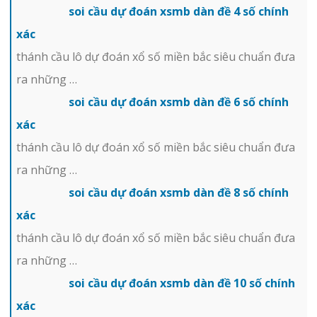
soi cầu dự đoán xsmb dàn đề 4 số chính
xác
thánh cầu lô dự đoán xổ số miền bắc siêu chuẩn đưa
ra những …
soi cầu dự đoán xsmb dàn đề 6 số chính
xác
thánh cầu lô dự đoán xổ số miền bắc siêu chuẩn đưa
ra những …
soi cầu dự đoán xsmb dàn đề 8 số chính
xác
thánh cầu lô dự đoán xổ số miền bắc siêu chuẩn đưa
ra những …
soi cầu dự đoán xsmb dàn đề 10 số chính
xác