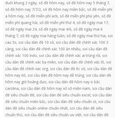
đuôi khung 2 ngày
,
số đề hôm nay
,
số đề hôm nay 5 tháng 7
,
số đề hôm nay 7/7/2
,
số đề hôm nay miền bắc
,
số đề miễn phí
a hôm nay
,
số đề miễn phí acb
,
số đề miễn phí phú yên
,
số đề
miễn phí quang hải
,
số đề miễn phí thứ 4
,
số đề ngày mai 17
,
số đề ngày mai 24
,
số đề ngày mai 4/6
,
số đề ngày mai 6
tháng 7
,
số đề ngày mai hàng tuần
,
số đề ngày mai thứ hai
,
soi
cau 5s
,
soi cầu dàn đề 10 số
,
soi cầu dàn đề chính xác 100 3
càng
,
soi cầu dàn đề chính xác 100 ăn nhiều
,
soi cầu dàn đề
chính xác 100 indo
,
soi cầu dàn đề chính xác ai trúng rồi
,
soi
cầu dàn đề chính xác ba miền
,
soi cầu dàn đề chính xác lô
,
soi
cầu dàn đề chính xác org
,
soi cầu dàn đề êc số
,
soi cầu dàn đề
hôm nay 60
,
soi cầu dàn đề hôm nay dễ trúng
,
soi cầu dàn đề
hôm nay giờ hoàng đạo
,
soi cầu dàn đề hôm nay o bắc
carolina
,
soi cầu dàn đề hôm nay xổ số miền nam
,
soi cầu dàn
đề siêu chuẩn 88
,
soi cầu dàn đề siêu chuẩn excel
,
soi cầu dàn
đề siêu chuẩn miền bắc
,
soi cầu dàn đề siêu chuẩn ơi
,
soi cầu
dàn đề siêu chuẩn online chuẩn nhất
,
soi cầu dàn đề siêu
chuẩn thủ
,
soi cầu dàn đề siêu chuẩn ưu việt
,
soi cầu dàn đề