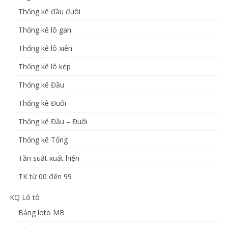
Thống kê đầu đuôi
Thống kê lô gan
Thống kê lô xiên
Thống kê lô kép
Thống kê Đầu
Thống kê Đuôi
Thống kê Đầu – Đuôi
Thống kê Tổng
Tần suất xuất hiện
TK từ 00 đến 99
KQ Lô tô
Bảng loto MB