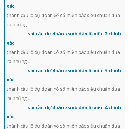
xác
thánh cầu lô dự đoán xổ số miền bắc siêu chuẩn đưa
ra những …
soi cầu dự đoán xsmb dàn lô xiên 2 chính
xác
thánh cầu lô dự đoán xổ số miền bắc siêu chuẩn đưa
ra những …
soi cầu dự đoán xsmb dàn lô xiên 3 chính
xác
thánh cầu lô dự đoán xổ số miền bắc siêu chuẩn đưa
ra những …
soi cầu dự đoán xsmb dàn lô xiên 4 chính
xác
thánh cầu lô dự đoán xổ số miền bắc siêu chuẩn đưa