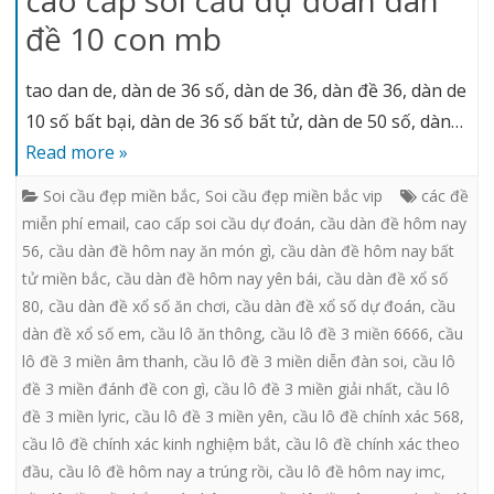
cao cấp soi cầu dự đoán dàn
đề 10 con mb
tao dan de, dàn de 36 số, dàn de 36, dàn đề 36, dàn de
10 số bất bại, dàn de 36 số bất tử, dàn de 50 số, dàn…
Read more »
Soi cầu đẹp miền bắc
,
Soi cầu đẹp miền bắc vip
các đề
miễn phí email
,
cao cấp soi cầu dự đoán
,
cầu dàn đề hôm nay
56
,
cầu dàn đề hôm nay ăn món gì
,
cầu dàn đề hôm nay bất
tử miền bắc
,
cầu dàn đề hôm nay yên bái
,
cầu dàn đề xổ số
80
,
cầu dàn đề xổ số ăn chơi
,
cầu dàn đề xổ số dự đoán
,
cầu
dàn đề xổ số em
,
cầu lô ăn thông
,
cầu lô đề 3 miền 6666
,
cầu
lô đề 3 miền âm thanh
,
cầu lô đề 3 miền diễn đàn soi
,
cầu lô
đề 3 miền đánh đề con gì
,
cầu lô đề 3 miền giải nhất
,
cầu lô
đề 3 miền lyric
,
cầu lô đề 3 miền yên
,
cầu lô đề chính xác 568
,
cầu lô đề chính xác kinh nghiệm bắt
,
cầu lô đề chính xác theo
đầu
,
cầu lô đề hôm nay a trúng rồi
,
cầu lô đề hôm nay imc
,