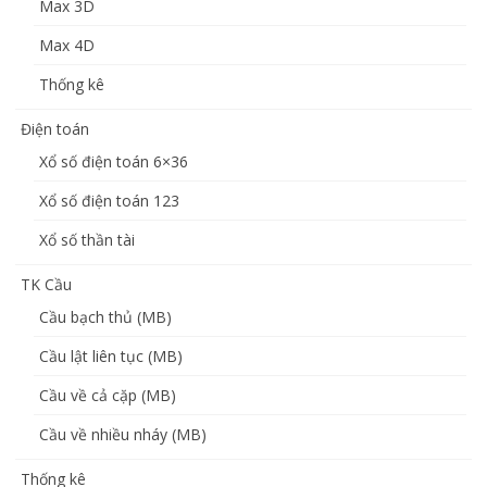
Max 3D
Max 4D
Thống kê
Điện toán
Xổ số điện toán 6×36
Xổ số điện toán 123
Xổ số thần tài
TK Cầu
Cầu bạch thủ (MB)
Cầu lật liên tục (MB)
Cầu về cả cặp (MB)
Cầu về nhiều nháy (MB)
Thống kê