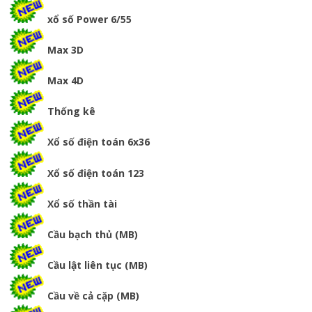
xổ số Power 6/55
Max 3D
Max 4D
Thống kê
Xổ số điện toán 6x36
Xổ số điện toán 123
Xổ số thần tài
Cầu bạch thủ (MB)
Cầu lật liên tục (MB)
Cầu về cả cặp (MB)