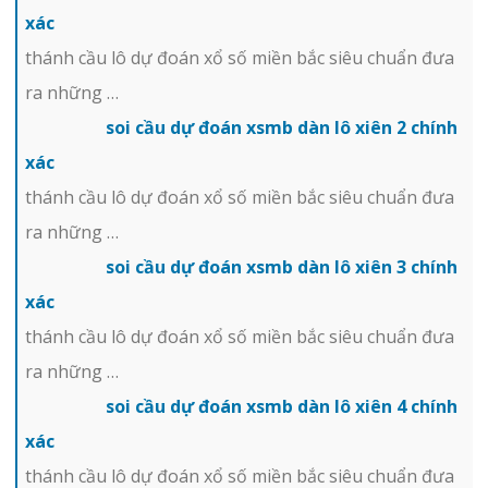
xác
thánh cầu lô dự đoán xổ số miền bắc siêu chuẩn đưa
ra những …
soi cầu dự đoán xsmb dàn lô xiên 2 chính
xác
thánh cầu lô dự đoán xổ số miền bắc siêu chuẩn đưa
ra những …
soi cầu dự đoán xsmb dàn lô xiên 3 chính
xác
thánh cầu lô dự đoán xổ số miền bắc siêu chuẩn đưa
ra những …
soi cầu dự đoán xsmb dàn lô xiên 4 chính
xác
thánh cầu lô dự đoán xổ số miền bắc siêu chuẩn đưa