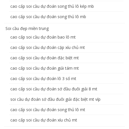
cao cấp soi cầu dự đoán song thủ lô kép mb
cao cấp soi cầu dự đoán song thủ lô mb
Soi cầu đẹp miền trung
cao cấp soi cầu dự đoán bao lô mt
cao cấp soi cầu dự đoán cặp xíu chủ mt
cao cấp soi cầu dự đoán đặc biệt mt
cao cấp soi cầu dự đoán giải tám mt
cao cấp soi cầu dự đoán lô 3 số mt
cao cấp soi cầu dự đoán sớ đầu đuôi giải 8 mt
soi cầu dự đoán sớ đầu đuôi giải đặc biệt mt víp
cao cấp soi cầu dự đoán song thủ lô mt
cao cấp soi cầu dự đoán xíu chủ mt