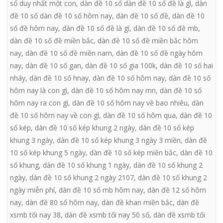
số duy nhất một con
,
dàn đề 10 số dàn đề 10 số đề là gì
,
dàn
đề 10 số dàn đề 10 số hôm nay
,
dàn đề 10 số đề
,
dàn đề 10
số đề hôm nay
,
dàn đề 10 số đề là gì
,
dàn đề 10 số đề mb
,
dàn đề 10 số đề miền bắc
,
dàn đề 10 số đề miền bắc hôm
nay
,
dàn đề 10 số đề miền nam
,
dàn đề 10 số đề ngày hôm
nay
,
dàn đề 10 số gan
,
dàn đề 10 số gia 100k
,
dàn đề 10 số hai
nháy
,
dàn đề 10 số hnay
,
dàn đề 10 số hôm nay
,
dàn đề 10 số
hôm nay là con gì
,
dàn đề 10 số hôm nay mn
,
dàn đề 10 số
hôm nay ra con gì
,
dàn đề 10 số hôm nay về bao nhiêu
,
dàn
đề 10 số hôm nay về con gì
,
dàn đề 10 số hôm qua
,
dàn đề 10
số kép
,
dàn đề 10 số kép khung 2 ngày
,
dàn đề 10 số kép
khung 3 ngày
,
dàn đề 10 số kép khung 3 ngày 3 miền
,
dàn đề
10 số kép khung 5 ngày
,
dàn đề 10 số kép miền bắc
,
dàn đề 10
số khung
,
dàn đề 10 số khung 1 ngày
,
dàn đề 10 số khung 2
ngày
,
dàn đề 10 số khung 2 ngày 2107
,
dàn đề 10 số khung 2
ngày miễn phí
,
dàn đề 10 số mb hôm nay
,
dàn đề 12 số hôm
nay
,
dàn đề 80 số hôm nay
,
dàn đề khan miền bắc
,
dàn đề
xsmb tối nay 38
,
dàn đề xsmb tối nay 50 số
,
dàn đề xsmb tối