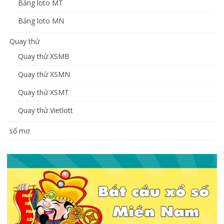
Bảng loto MT
Bảng loto MN
Quay thử
Quay thử XSMB
Quay thử XSMN
Quay thử XSMT
Quay thử Vietlott
sổ mơ