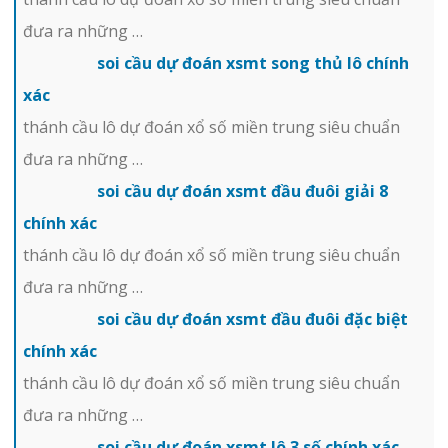
đưa ra những …
soi cầu dự đoán xsmt song thủ lô chính
xác
thánh cầu lô dự đoán xổ số miền trung siêu chuẩn
đưa ra những …
soi cầu dự đoán xsmt đầu đuôi giải 8
chính xác
thánh cầu lô dự đoán xổ số miền trung siêu chuẩn
đưa ra những …
soi cầu dự đoán xsmt đầu đuôi đặc biệt
chính xác
thánh cầu lô dự đoán xổ số miền trung siêu chuẩn
đưa ra những …
soi cầu dự đoán xsmt lô 3 số chính xác