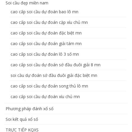
Soi cầu đẹp miền nam
cao cấp soi cầu dự đoán bao lô mn
cao cấp soi cầu dự đoán cặp xíu chủ mn
cao cấp soi cầu dự đoán đặc biệt mn
cao cấp soi cầu dự đoán giải tám mn
cao cấp soi cầu dự đoán lô 3 số mn
cao cấp soi cầu dự đoán sớ đầu đuôi giải 8 mn
soi cầu dự đoán sớ đầu đuôi giải đặc biệt mn
cao cấp soi cầu dự đoán song thủ lô mn
cao cấp soi cầu dự đoán xíu chủ mn
Phương pháp đánh xổ số
Soi kết quả xổ số
TRỰC TIẾP KQXS