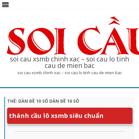
soi cau xsmb chinh xac – soi cau lo tinh
cau de mien bac
soi cau xsmb chinh xac – soi cau lo tinh cau de mien bac
Skip
to
content
THẺ:
DÀN ĐỀ 10 SỐ DÀN ĐỀ 10 SỐ
thánh cầu lô xsmb siêu chuẩn