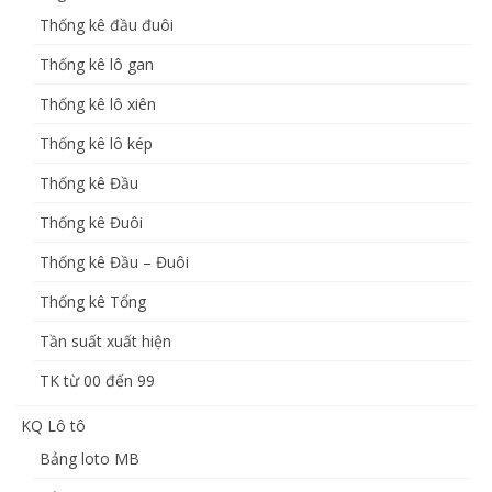
Thống kê đầu đuôi
Thống kê lô gan
Thống kê lô xiên
Thống kê lô kép
Thống kê Đầu
Thống kê Đuôi
Thống kê Đầu – Đuôi
Thống kê Tổng
Tần suất xuất hiện
TK từ 00 đến 99
KQ Lô tô
Bảng loto MB