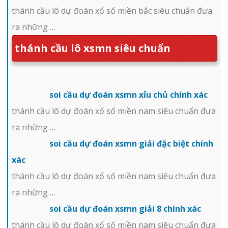
thánh cầu lô dự đoán xổ số miền bắc siêu chuẩn đưa
ra những …
thánh cầu lô xsmn siêu chuẩn
soi cầu dự đoán xsmn xỉu chủ chính xác
thánh cầu lô dự đoán xổ số miền nam siêu chuẩn đưa
ra những …
soi cầu dự đoán xsmn giải đặc biệt chính
xác
thánh cầu lô dự đoán xổ số miền nam siêu chuẩn đưa
ra những …
soi cầu dự đoán xsmn giải 8 chính xác
thánh cầu lô dự đoán xổ số miền nam siêu chuẩn đưa