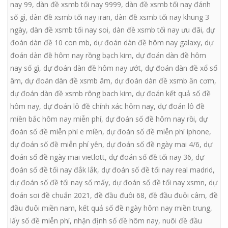
nay 99
,
dàn đề xsmb tối nay 9999
,
dàn đề xsmb tối nay đánh
số gì
,
dàn đề xsmb tối nay iran
,
dàn đề xsmb tối nay khung 3
ngày
,
dàn đề xsmb tối nay soi
,
dàn đề xsmb tối nay ưu đãi
,
dự
đoán dàn đề 10 con mb
,
dự đoán dàn đề hôm nay galaxy
,
dự
đoán dàn đề hôm nay rồng bạch kim
,
dự đoán dàn đề hôm
nay số gì
,
dự đoán dàn đề hôm nay ướt
,
dự đoán dàn đề xổ số
âm
,
dự đoán dàn đề xsmb âm
,
dự đoán dàn đề xsmb ăn cơm
,
dự đoán dàn đề xsmb rông bach kim
,
dự đoán kết quả số đề
hôm nay
,
dự đoán lô đề chính xác hôm nay
,
dự đoán lô đề
miền bắc hôm nay miễn phí
,
dự đoán số đề hôm nay rồi
,
dự
đoán số đề miễn phí e miền
,
dự đoán số đề miễn phí iphone
,
dự đoán số đề miễn phí yên
,
dự đoán số đề ngày mai 4/6
,
dự
đoán số đề ngày mai vietlott
,
dự đoán số đề tối nay 36
,
dự
đoán số đề tối nay đắk lắk
,
dự đoán số đề tối nay real madrid
,
dự đoán số đề tối nay số mấy
,
dự đoán số đề tối nay xsmn
,
dự
đoán soi đề chuẩn 2021
,
đề đầu đuôi 68
,
đề đầu đuôi câm
,
đề
đầu đuôi miền nam
,
kết quả số đề ngày hôm nay miền trung
,
lấy số đề miễn phí
,
nhận định số đề hôm nay
,
nuôi đề đầu