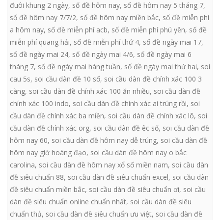
đuôi khung 2 ngày
,
số đề hôm nay
,
số đề hôm nay 5 tháng 7
,
số đề hôm nay 7/7/2
,
số đề hôm nay miền bắc
,
số đề miễn phí
a hôm nay
,
số đề miễn phí acb
,
số đề miễn phí phú yên
,
số đề
miễn phí quang hải
,
số đề miễn phí thứ 4
,
số đề ngày mai 17
,
số đề ngày mai 24
,
số đề ngày mai 4/6
,
số đề ngày mai 6
tháng 7
,
số đề ngày mai hàng tuần
,
số đề ngày mai thứ hai
,
soi
cau 5s
,
soi cầu dàn đề 10 số
,
soi cầu dàn đề chính xác 100 3
càng
,
soi cầu dàn đề chính xác 100 ăn nhiều
,
soi cầu dàn đề
chính xác 100 indo
,
soi cầu dàn đề chính xác ai trúng rồi
,
soi
cầu dàn đề chính xác ba miền
,
soi cầu dàn đề chính xác lô
,
soi
cầu dàn đề chính xác org
,
soi cầu dàn đề êc số
,
soi cầu dàn đề
hôm nay 60
,
soi cầu dàn đề hôm nay dễ trúng
,
soi cầu dàn đề
hôm nay giờ hoàng đạo
,
soi cầu dàn đề hôm nay o bắc
carolina
,
soi cầu dàn đề hôm nay xổ số miền nam
,
soi cầu dàn
đề siêu chuẩn 88
,
soi cầu dàn đề siêu chuẩn excel
,
soi cầu dàn
đề siêu chuẩn miền bắc
,
soi cầu dàn đề siêu chuẩn ơi
,
soi cầu
dàn đề siêu chuẩn online chuẩn nhất
,
soi cầu dàn đề siêu
chuẩn thủ
,
soi cầu dàn đề siêu chuẩn ưu việt
,
soi cầu dàn đề