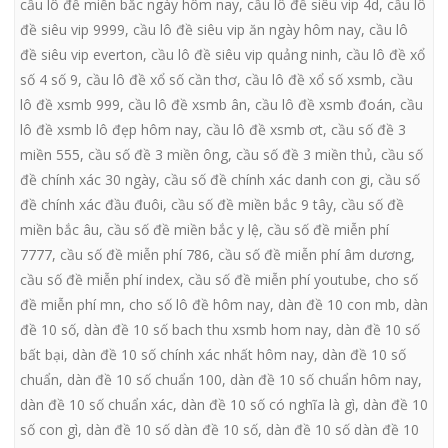
cầu lô đề miền bắc ngày hôm nay
,
cầu lô đề siêu vip 4d
,
cầu lô
đề siêu vip 9999
,
cầu lô đề siêu vip ăn ngày hôm nay
,
cầu lô
đề siêu vip everton
,
cầu lô đề siêu vip quảng ninh
,
cầu lô đề xổ
số 4 số 9
,
cầu lô đề xổ số cần thơ
,
cầu lô đề xổ số xsmb
,
cầu
lô đề xsmb 999
,
cầu lô đề xsmb ân
,
cầu lô đề xsmb đoán
,
cầu
lô đề xsmb lô đẹp hôm nay
,
cầu lô đề xsmb ơt
,
cầu số đề 3
miền 555
,
cầu số đề 3 miền ông
,
cầu số đề 3 miền thủ
,
cầu số
đề chính xác 30 ngày
,
cầu số đề chính xác danh con gi
,
cầu số
đề chính xác đầu đuôi
,
cầu số đề miền bắc 9 tây
,
cầu số đề
miền bắc âu
,
cầu số đề miền bắc y lệ
,
cầu số đề miễn phí
7777
,
cầu số đề miễn phí 786
,
cầu số đề miễn phí âm dương
,
cầu số đề miễn phí index
,
cầu số đề miễn phí youtube
,
cho số
đề miễn phí mn
,
cho số lô đề hôm nay
,
dàn đề 10 con mb
,
dàn
đề 10 số
,
dàn đề 10 số bach thu xsmb hom nay
,
dàn đề 10 số
bất bại
,
dàn đề 10 số chính xác nhất hôm nay
,
dàn đề 10 số
chuẩn
,
dàn đề 10 số chuẩn 100
,
dàn đề 10 số chuẩn hôm nay
,
dàn đề 10 số chuẩn xác
,
dàn đề 10 số có nghĩa là gì
,
dàn đề 10
số con gì
,
dàn đề 10 số dàn đề 10 số
,
dàn đề 10 số dàn đề 10