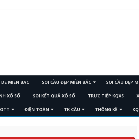
Skip
 DE MIEN BAC
SOI CẦU ĐẸP MIỀN BẮC
SOI CẦU ĐẸP M
to
content
NH XỔ SỐ
SOI KẾT QUẢ XỔ SỐ
CAO CẤP SOI CẦU CHỐT BẠCH
TRỰC TIẾP KQXS
CAO CẤP SOI CẦU
THỦ LÔ 2 NHÁY VÍP MB
DÀN LÔ 6 CON MB
LOTT
ĐIỆN TOÁN
TK CẦU
THỐNG KÊ
KQ
CAO CẤP SOI CẦU DỰ ĐOÁN BA
CAO CẤP SOI CẦU
 VIETLOTT
XỔ SỐ ĐIỆN TOÁN 6×36
CÀNG VÍP MB
CẦU BẠCH THỦ (MB)
THỐNG KÊ ĐẦU ĐUÔI
DÀN LÔ 8 CON MB
BẢ
 MEGA 6/45
XỔ SỐ ĐIỆN TOÁN 123
CAO CẤP SOI CẦU DỰ ĐOÁN
CẦU LẬT LIÊN TỤC (MB)
THỐNG KÊ LÔ GAN
CAO CẤP SOI CẦU
BẢ