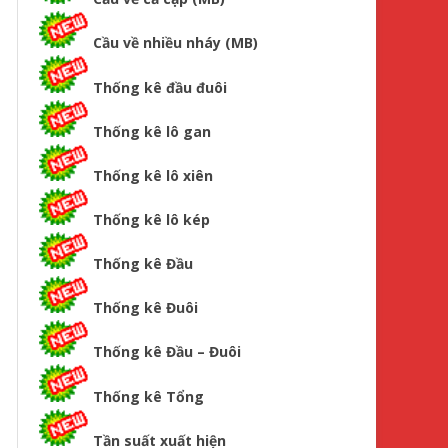
Cầu về nhiều nháy (MB)
Thống kê đầu đuôi
Thống kê lô gan
Thống kê lô xiên
Thống kê lô kép
Thống kê Đầu
Thống kê Đuôi
Thống kê Đầu – Đuôi
Thống kê Tổng
Tần suất xuất hiện