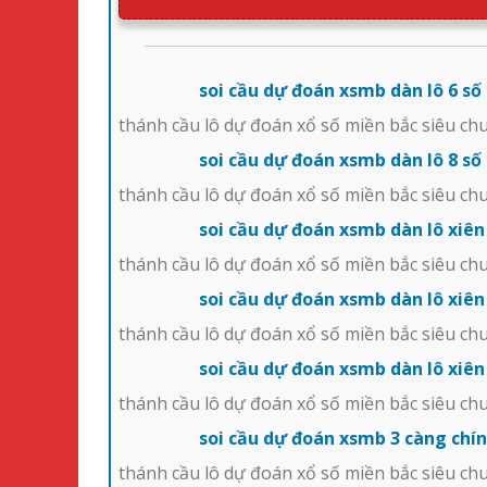
soi cầu dự đoán xsmb dàn lô 6 số
thánh cầu lô dự đoán xổ số miền bắc siêu c
soi cầu dự đoán xsmb dàn lô 8 số
thánh cầu lô dự đoán xổ số miền bắc siêu c
soi cầu dự đoán xsmb dàn lô xiên
thánh cầu lô dự đoán xổ số miền bắc siêu c
soi cầu dự đoán xsmb dàn lô xiên
thánh cầu lô dự đoán xổ số miền bắc siêu c
soi cầu dự đoán xsmb dàn lô xiên
thánh cầu lô dự đoán xổ số miền bắc siêu c
soi cầu dự đoán xsmb 3 càng chín
thánh cầu lô dự đoán xổ số miền bắc siêu c