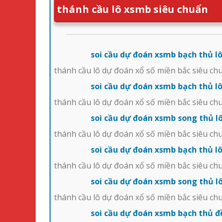
thánh cầu lô xsmb siêu chuẩn
SỔ KẾT QUẢ XSMN
XỔ SỐ
CAO CẤP SOI CẦU DỰ ĐOÁN
ĐẶC BIỆT MN
MAX 3
CAO CẤP SOI CẦU DỰ ĐOÁN
soi cầu dự đoán xsmb bạch thủ lô
MAX 4
GIẢI TÁM MN
thánh cầu lô dự đoán xổ số miền bắc siêu c
THỐNG
CAO CẤP SOI CẦU DỰ ĐOÁN LÔ
soi cầu dự đoán xsmb bạch thủ lô
3 SỐ MN
thánh cầu lô dự đoán xổ số miền bắc siêu c
CAO CẤP SOI CẦU DỰ ĐOÁN SỚ
soi cầu dự đoán xsmb song thủ lô
ĐẦU ĐUÔI GIẢI 8 MN
thánh cầu lô dự đoán xổ số miền bắc siêu c
SOI CẦU DỰ ĐOÁN SỚ ĐẦU
soi cầu dự đoán xsmb bạch thủ lô
ĐUÔI GIẢI ĐẶC BIỆT MN
thánh cầu lô dự đoán xổ số miền bắc siêu c
CAO CẤP SOI CẦU DỰ ĐOÁN
soi cầu dự đoán xsmb song thủ lô
SONG THỦ LÔ MN
thánh cầu lô dự đoán xổ số miền bắc siêu c
CAO CẤP SOI CẦU DỰ ĐOÁN XÍU
soi cầu dự đoán xsmb bạch thủ đ
CHỦ MN