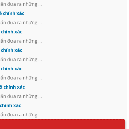
huẩn đưa ra những …
DÀN ĐỀ 10 CON MB
ề chính xác
CAO CẤP SOI CẦU DỰ ĐOÁN
huẩn đưa ra những …
DÀN ĐỀ ĐẦU ĐUÔI MIỀN BẮC
 chính xác
CAO CẤP SOI CẦU DỰ ĐOÁN
huẩn đưa ra những …
DÀN LÔ 10 CON MB
 chính xác
CAO CẤP SOI CẦU DỰ ĐOÁN
huẩn đưa ra những …
DÀN LÔ 4 CON MB
 chính xác
huẩn đưa ra những …
ố chính xác
huẩn đưa ra những …
 chính xác
huẩn đưa ra những …