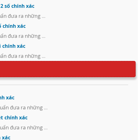
2 số chính xác
huẩn đưa ra những …
ố chính xác
huẩn đưa ra những …
 chính xác
huẩn đưa ra những …
nh xác
huẩn đưa ra những …
t chính xác
huẩn đưa ra những …
h xác