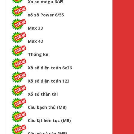
Xo so mega 6/45
xổ số Power 6/55
Max 3D
Max 4D
Thống kê
Xổ số điện toán 6x36
Xổ số điện toán 123
Xổ số thần tài
Cầu bạch thủ (MB)
Cầu lật liên tục (MB)
Cầu về cả cặp (MB)