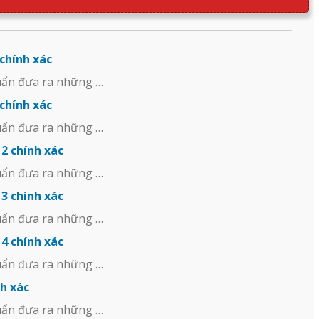
 chính xác
huẩn đưa ra những …
 chính xác
huẩn đưa ra những …
 2 chính xác
huẩn đưa ra những …
 3 chính xác
huẩn đưa ra những …
 4 chính xác
huẩn đưa ra những …
h xác
huẩn đưa ra những …