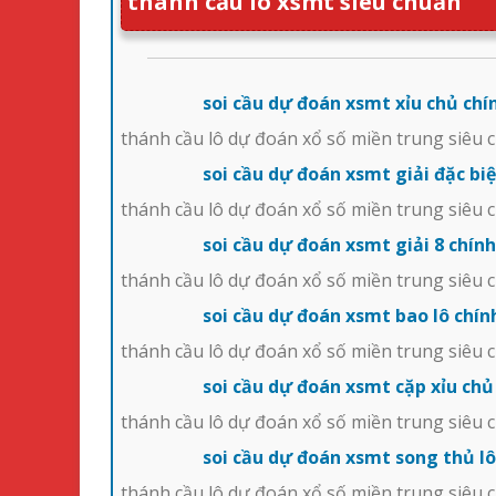
thánh cầu lô xsmt siêu chuẩn
soi cầu dự đoán xsmt xỉu chủ chí
thánh cầu lô dự đoán xổ số miền trung siêu
soi cầu dự đoán xsmt giải đặc biệ
thánh cầu lô dự đoán xổ số miền trung siêu
soi cầu dự đoán xsmt giải 8 chính
thánh cầu lô dự đoán xổ số miền trung siêu
soi cầu dự đoán xsmt bao lô chín
thánh cầu lô dự đoán xổ số miền trung siêu
soi cầu dự đoán xsmt cặp xỉu chủ
thánh cầu lô dự đoán xổ số miền trung siêu
soi cầu dự đoán xsmt song thủ lô
thánh cầu lô dự đoán xổ số miền trung siêu