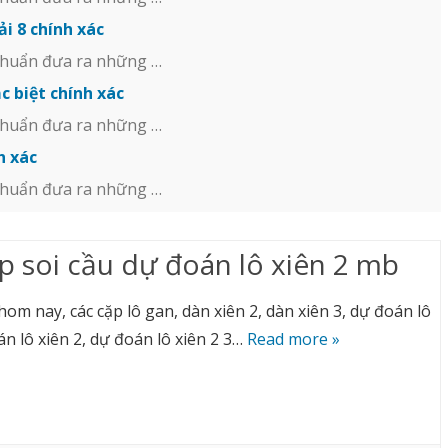
i 8 chính xác
 chuẩn đưa ra những …
c biệt chính xác
 chuẩn đưa ra những …
h xác
 chuẩn đưa ra những …
p soi cầu dự đoán lô xiên 2 mb
hom nay, các cặp lô gan, dàn xiên 2, dàn xiên 3, dự đoán lô
án lô xiên 2, dự đoán lô xiên 2 3…
Read more »