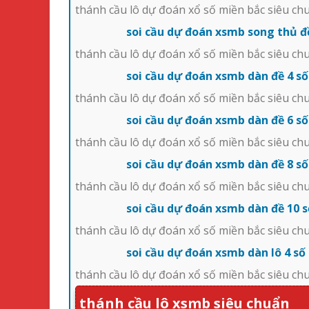
thánh cầu lô dự đoán xổ số miền bắc siêu c
soi cầu dự đoán xsmb song thủ đ
thánh cầu lô dự đoán xổ số miền bắc siêu c
soi cầu dự đoán xsmb dàn đề 4 số
thánh cầu lô dự đoán xổ số miền bắc siêu c
soi cầu dự đoán xsmb dàn đề 6 số
thánh cầu lô dự đoán xổ số miền bắc siêu c
soi cầu dự đoán xsmb dàn đề 8 số
thánh cầu lô dự đoán xổ số miền bắc siêu c
soi cầu dự đoán xsmb dàn đề 10 s
thánh cầu lô dự đoán xổ số miền bắc siêu c
soi cầu dự đoán xsmb dàn lô 4 số
thánh cầu lô dự đoán xổ số miền bắc siêu c
thánh cầu lô xsmb siêu chuẩn