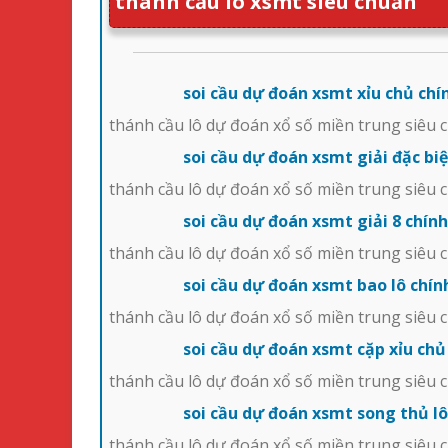
thánh cầu lô xsmt siêu chuẩn
soi cầu dự đoán xsmt xỉu chủ chí
thánh cầu lô dự đoán xổ số miền trung siêu
soi cầu dự đoán xsmt giải đặc biệ
thánh cầu lô dự đoán xổ số miền trung siêu
soi cầu dự đoán xsmt giải 8 chính
thánh cầu lô dự đoán xổ số miền trung siêu
soi cầu dự đoán xsmt bao lô chín
thánh cầu lô dự đoán xổ số miền trung siêu
soi cầu dự đoán xsmt cặp xỉu chủ
thánh cầu lô dự đoán xổ số miền trung siêu
soi cầu dự đoán xsmt song thủ lô
thánh cầu lô dự đoán xổ số miền trung siêu