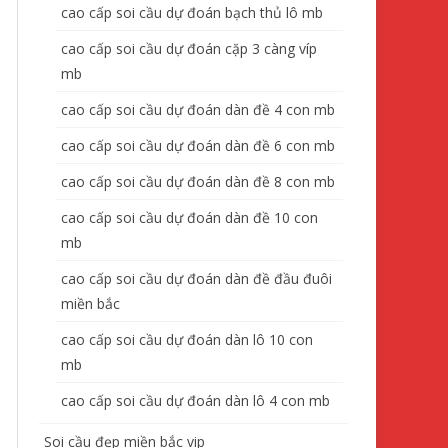
cao cấp soi cầu dự đoán bạch thủ lô mb
cao cấp soi cầu dự đoán cặp 3 càng víp
mb
cao cấp soi cầu dự đoán dàn đề 4 con mb
cao cấp soi cầu dự đoán dàn đề 6 con mb
cao cấp soi cầu dự đoán dàn đề 8 con mb
cao cấp soi cầu dự đoán dàn đề 10 con
mb
cao cấp soi cầu dự đoán dàn đề đầu đuôi
miền bắc
cao cấp soi cầu dự đoán dàn lô 10 con
mb
cao cấp soi cầu dự đoán dàn lô 4 con mb
Soi cầu đẹp miền bắc vip