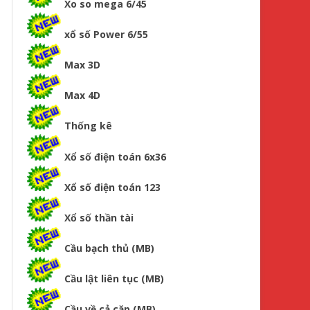
Xo so mega 6/45
xổ số Power 6/55
Max 3D
Max 4D
Thống kê
Xổ số điện toán 6x36
Xổ số điện toán 123
Xổ số thần tài
Cầu bạch thủ (MB)
Cầu lật liên tục (MB)
Cầu về cả cặp (MB)