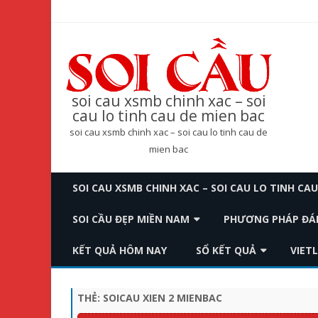
soi cau xsmb chinh xac – soi
cau lo tinh cau de mien bac
soi cau xsmb chinh xac – soi cau lo tinh cau de
mien bac
SOI CAU XSMB CHINH XAC – SOI CAU LO TINH CAU
SOI CẦU ĐẸP MIỀN NAM
PHƯƠNG PHÁP ĐÁ
CAO CẤP SOI CẦU DỰ ĐOÁN
KẾT QUẢ HÔM NAY
SỔ KẾT QUẢ
VIET
BAO LÔ MN
SỔ KẾT QUẢ XSMB
XỔ SỐ
CAO CẤP SOI CẦU DỰ ĐOÁN
THẺ:
SOICAU XIEN 2 MIENBAC
SỔ KẾT QUẢ XSMT
XO SO
CẶP XÍU CHỦ MN