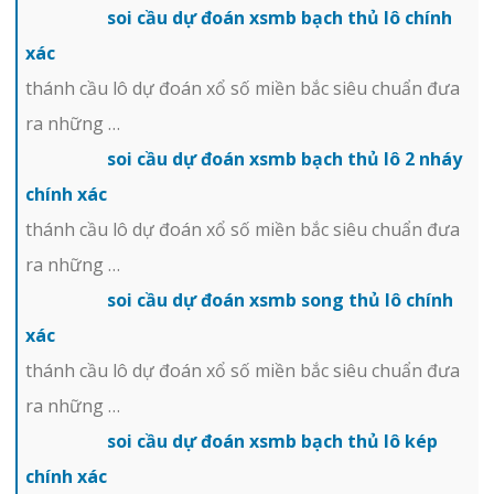
soi cầu dự đoán xsmb bạch thủ lô chính
xác
thánh cầu lô dự đoán xổ số miền bắc siêu chuẩn đưa
ra những …
soi cầu dự đoán xsmb bạch thủ lô 2 nháy
chính xác
thánh cầu lô dự đoán xổ số miền bắc siêu chuẩn đưa
ra những …
soi cầu dự đoán xsmb song thủ lô chính
xác
thánh cầu lô dự đoán xổ số miền bắc siêu chuẩn đưa
ra những …
soi cầu dự đoán xsmb bạch thủ lô kép
chính xác