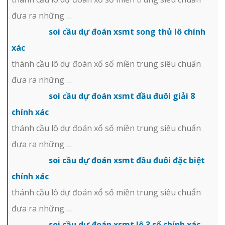
đưa ra những …
soi cầu dự đoán xsmt song thủ lô chính
xác
thánh cầu lô dự đoán xổ số miền trung siêu chuẩn
đưa ra những …
soi cầu dự đoán xsmt đầu đuôi giải 8
chính xác
thánh cầu lô dự đoán xổ số miền trung siêu chuẩn
đưa ra những …
soi cầu dự đoán xsmt đầu đuôi đặc biệt
chính xác
thánh cầu lô dự đoán xổ số miền trung siêu chuẩn
đưa ra những …
soi cầu dự đoán xsmt lô 3 số chính xác