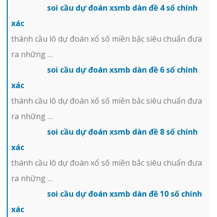
soi cầu dự đoán xsmb dàn đề 4 số chính
xác
thánh cầu lô dự đoán xổ số miền bắc siêu chuẩn đưa
ra những …
soi cầu dự đoán xsmb dàn đề 6 số chính
xác
thánh cầu lô dự đoán xổ số miền bắc siêu chuẩn đưa
ra những …
soi cầu dự đoán xsmb dàn đề 8 số chính
xác
thánh cầu lô dự đoán xổ số miền bắc siêu chuẩn đưa
ra những …
soi cầu dự đoán xsmb dàn đề 10 số chính
xác