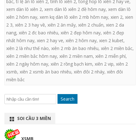
bắc
,
tỉ lệ ăn lô xiên 2
,
tính lô xiên 2
,
tong hop lô xiên 2 hay ve
,
xem dàn lô xiên 2
,
xem dàn lô xiên 2 đề hôm nay
,
xem dàn lô
xiên 2 hôm nay
,
xem kq dàn lô xiên 2 mb hôm nay
,
xien 2
,
xien
2 3
,
xiên 2 3 hay về
,
xiên 2 ăn mấy
,
xiên 2 chuẩn
,
xien 2 da
nang
,
xiên 2 đc bao nhiêu
,
xiên 2 đẹp hôm nay
,
xiên 2 đẹp
nhất hôm nay
,
xien 2 hay ve
,
xiên 2 hôm nay
,
xien 2 kubet
,
xiên 2 là như thế nào
,
xiên 2 mb ăn bao nhiêu
,
xiên 2 miền bắc
,
xiên 2 miền bắc hôm nay
,
xiên 2 miền nam
,
xiên 2 miễn phí
,
xiên 2 ngày hôm nay
,
xiên 2 rồng bạch kim
,
xiên 2 vip
,
xiên 2
xsmb
,
xiên 2 xsmb ăn bao nhiêu
,
xiên đôi 2 nháy
,
xiên đôi
miền bắc
Search
SOI CẦU 3 MIỀN
XSMB