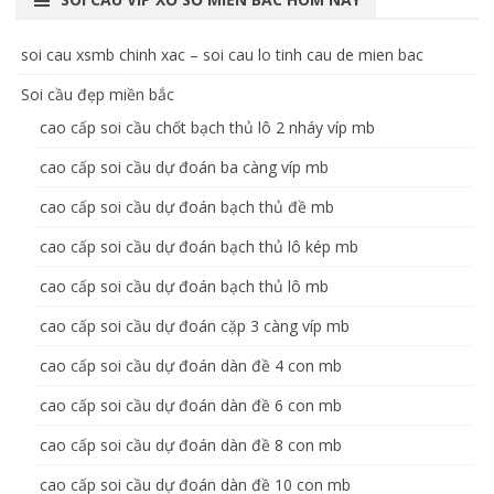
soi cau xsmb chinh xac – soi cau lo tinh cau de mien bac
Soi cầu đẹp miền bắc
cao cấp soi cầu chốt bạch thủ lô 2 nháy víp mb
cao cấp soi cầu dự đoán ba càng víp mb
cao cấp soi cầu dự đoán bạch thủ đề mb
cao cấp soi cầu dự đoán bạch thủ lô kép mb
cao cấp soi cầu dự đoán bạch thủ lô mb
cao cấp soi cầu dự đoán cặp 3 càng víp mb
cao cấp soi cầu dự đoán dàn đề 4 con mb
cao cấp soi cầu dự đoán dàn đề 6 con mb
cao cấp soi cầu dự đoán dàn đề 8 con mb
cao cấp soi cầu dự đoán dàn đề 10 con mb