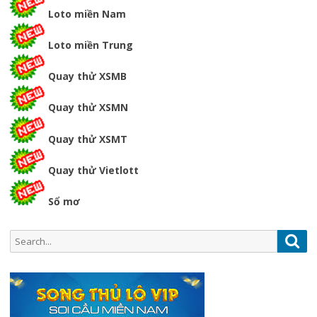
Loto miền Nam
Loto miền Trung
Quay thử XSMB
Quay thử XSMN
Quay thử XSMT
Quay thử Vietlott
Sổ mơ
Search
Sea
for: