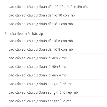
cao cấp soi cầu dự đoán dàn đề đầu đuôi miền bắc
cao cấp soi cầu dự đoán dàn lô 10 con mb
cao cấp soi cầu dự đoán dàn lô 4 con mb
Soi cầu đẹp miền bắc vip
cao cấp soi cầu dự đoán dàn lô 6 con mb
cao cấp soi cầu dự đoán dàn lô 8 con mb
cao cấp soi cầu dự đoán lô xiên 2 mb
cao cấp soi cầu dự đoán lô xiên 3 mb
cao cấp soi cầu dự đoán lô xiên 4 mb
cao cấp soi cầu dự đoán song thủ đề mb
cao cấp soi cầu dự đoán song thủ lô kép mb
cao cấp soi cầu dự đoán song thủ lô mb