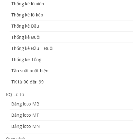
Thống kê lô xiên
Thống kê lô kép
Thống kê Đầu
Thống kê Đuôi
Thống kê Đầu – Đuôi
Thống kê Tổng
Tần suất xuất hiện
TK từ 00 đến 99
KQ Lô tô
Bảng loto MB
Bảng loto MT
Bảng loto MN
Quay thử