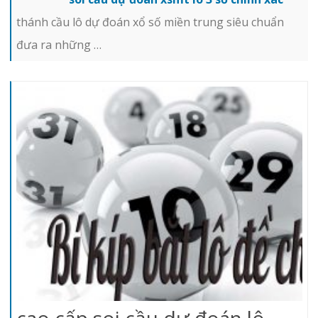
thánh cầu lô dự đoán xổ số miền trung siêu chuẩn
đưa ra những …