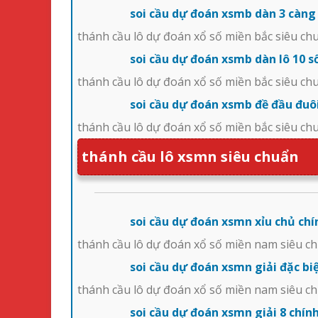
soi cầu dự đoán xsmb dàn 3 càng 
thánh cầu lô dự đoán xổ số miền bắc siêu c
soi cầu dự đoán xsmb dàn lô 10 s
thánh cầu lô dự đoán xổ số miền bắc siêu c
soi cầu dự đoán xsmb đề đầu đuôi
thánh cầu lô dự đoán xổ số miền bắc siêu c
thánh cầu lô xsmn siêu chuẩn
soi cầu dự đoán xsmn xỉu chủ chí
thánh cầu lô dự đoán xổ số miền nam siêu c
soi cầu dự đoán xsmn giải đặc biệ
thánh cầu lô dự đoán xổ số miền nam siêu c
soi cầu dự đoán xsmn giải 8 chín