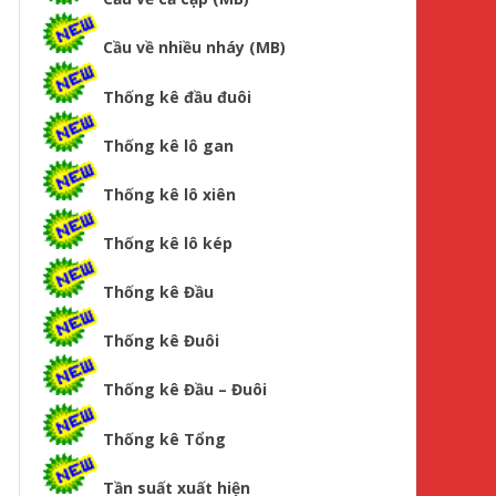
Cầu về nhiều nháy (MB)
Thống kê đầu đuôi
Thống kê lô gan
Thống kê lô xiên
Thống kê lô kép
Thống kê Đầu
Thống kê Đuôi
Thống kê Đầu – Đuôi
Thống kê Tổng
Tần suất xuất hiện