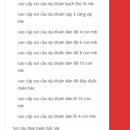
cao cấp soi cầu dự đoán bạch thủ lô mb
cao cấp soi cầu dự đoán cặp 3 càng víp
mb
cao cấp soi cầu dự đoán dàn đề 4 con mb
cao cấp soi cầu dự đoán dàn đề 6 con mb
cao cấp soi cầu dự đoán dàn đề 8 con mb
cao cấp soi cầu dự đoán dàn đề 10 con
mb
cao cấp soi cầu dự đoán dàn đề đầu đuôi
miền bắc
cao cấp soi cầu dự đoán dàn lô 10 con
mb
cao cấp soi cầu dự đoán dàn lô 4 con mb
Soi cầu đẹp miền bắc vip