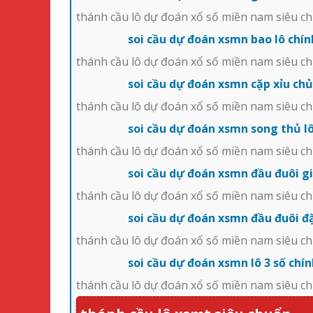
thánh cầu lô dự đoán xổ số miền nam siêu c
soi cầu dự đoán xsmn bao lô chín
thánh cầu lô dự đoán xổ số miền nam siêu c
soi cầu dự đoán xsmn cặp xỉu chủ
thánh cầu lô dự đoán xổ số miền nam siêu c
soi cầu dự đoán xsmn song thủ lô
thánh cầu lô dự đoán xổ số miền nam siêu c
soi cầu dự đoán xsmn đầu đuôi gi
thánh cầu lô dự đoán xổ số miền nam siêu c
soi cầu dự đoán xsmn đầu đuôi đặ
thánh cầu lô dự đoán xổ số miền nam siêu c
soi cầu dự đoán xsmn lô 3 số chín
thánh cầu lô dự đoán xổ số miền nam siêu c