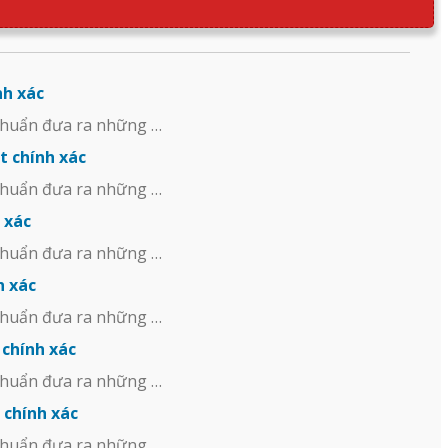
nh xác
 chuẩn đưa ra những …
t chính xác
 chuẩn đưa ra những …
 xác
 chuẩn đưa ra những …
h xác
 chuẩn đưa ra những …
 chính xác
 chuẩn đưa ra những …
 chính xác
 chuẩn đưa ra những …