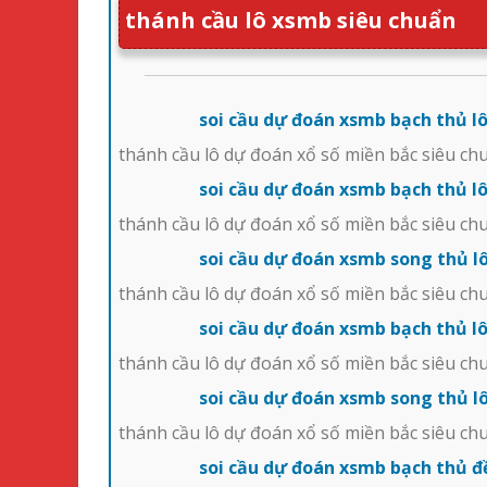
thánh cầu lô xsmb siêu chuẩn
SỔ KẾT QUẢ XSMN
XỔ SỐ
CAO CẤP SOI CẦU DỰ ĐOÁN
ĐẶC BIỆT MN
MAX 3
CAO CẤP SOI CẦU DỰ ĐOÁN
soi cầu dự đoán xsmb bạch thủ lô
MAX 4
GIẢI TÁM MN
thánh cầu lô dự đoán xổ số miền bắc siêu c
THỐNG
CAO CẤP SOI CẦU DỰ ĐOÁN LÔ
soi cầu dự đoán xsmb bạch thủ lô
3 SỐ MN
thánh cầu lô dự đoán xổ số miền bắc siêu c
CAO CẤP SOI CẦU DỰ ĐOÁN SỚ
soi cầu dự đoán xsmb song thủ lô
ĐẦU ĐUÔI GIẢI 8 MN
thánh cầu lô dự đoán xổ số miền bắc siêu c
SOI CẦU DỰ ĐOÁN SỚ ĐẦU
soi cầu dự đoán xsmb bạch thủ lô
ĐUÔI GIẢI ĐẶC BIỆT MN
thánh cầu lô dự đoán xổ số miền bắc siêu c
CAO CẤP SOI CẦU DỰ ĐOÁN
soi cầu dự đoán xsmb song thủ lô
SONG THỦ LÔ MN
thánh cầu lô dự đoán xổ số miền bắc siêu c
CAO CẤP SOI CẦU DỰ ĐOÁN XÍU
soi cầu dự đoán xsmb bạch thủ đ
CHỦ MN