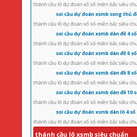
thánh cầu lô dự đoán xổ số miền bắc siêu c
soi cầu dự đoán xsmb song thủ đ
thánh cầu lô dự đoán xổ số miền bắc siêu c
soi cầu dự đoán xsmb dàn đề 4 số
thánh cầu lô dự đoán xổ số miền bắc siêu c
soi cầu dự đoán xsmb dàn đề 6 số
thánh cầu lô dự đoán xổ số miền bắc siêu c
soi cầu dự đoán xsmb dàn đề 8 số
thánh cầu lô dự đoán xổ số miền bắc siêu c
soi cầu dự đoán xsmb dàn đề 10 s
thánh cầu lô dự đoán xổ số miền bắc siêu c
soi cầu dự đoán xsmb dàn lô 4 số
thánh cầu lô dự đoán xổ số miền bắc siêu c
thánh cầu lô xsmb siêu chuẩn