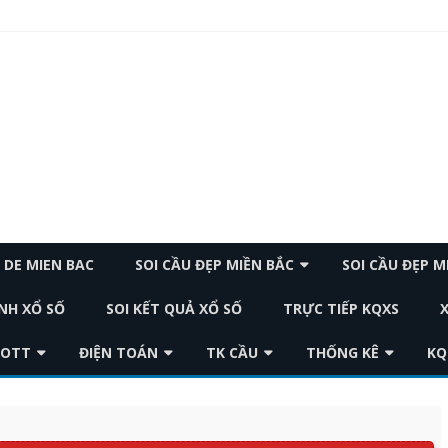
Skip
 DE MIEN BAC
SOI CẦU ĐẸP MIỀN BẮC
SOI CẦU ĐẸP M
to
content
NH XỔ SỐ
SOI KẾT QUẢ XỔ SỐ
CAO CẤP SOI CẦU CHỐT BẠCH
TRỰC TIẾP KQXS
CAO CẤP SOI CẦU
THỦ LÔ 2 NHÁY VÍP MB
DÀN LÔ 6 CON MB
LOTT
ĐIỆN TOÁN
TK CẦU
THỐNG KÊ
KQ
CAO CẤP SOI CẦU DỰ ĐOÁN BA
CAO CẤP SOI CẦU
 VIETLOTT
XỔ SỐ ĐIỆN TOÁN 6×36
CÀNG VÍP MB
CẦU BẠCH THỦ (MB)
THỐNG KÊ ĐẦU ĐUÔI
DÀN LÔ 8 CON MB
BẢ
 MEGA 6/45
XỔ SỐ ĐIỆN TOÁN 123
CAO CẤP SOI CẦU DỰ ĐOÁN
CẦU LẬT LIÊN TỤC (MB)
THỐNG KÊ LÔ GAN
CAO CẤP SOI CẦU
BẢ