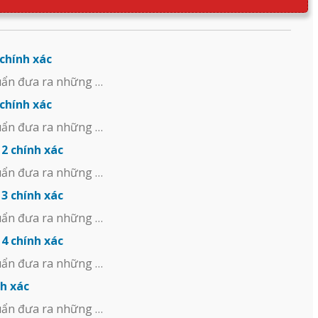
 chính xác
huẩn đưa ra những …
 chính xác
huẩn đưa ra những …
 2 chính xác
huẩn đưa ra những …
 3 chính xác
huẩn đưa ra những …
 4 chính xác
huẩn đưa ra những …
h xác
huẩn đưa ra những …