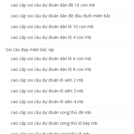
cao cấp soi cầu dự đoán dàn đề 10 con mb
cao cấp soi cầu dự đoán dàn đề đầu đuôi miền bắc
cao cấp soi cầu dự đoán dàn lô 10 con mb
cao cấp soi cầu dự đoán dàn lô 4 con mb
Soi cầu đẹp miền bắc vip
cao cấp soi cầu dự đoán dàn lô 6 con mb
cao cấp soi cầu dự đoán dàn lô 8 con mb
cao cấp soi cầu dự đoán lô xiên 2 mb
cao cấp soi cầu dự đoán lô xiên 3 mb
cao cấp soi cầu dự đoán lô xiên 4 mb
cao cấp soi cầu dự đoán song thủ đề mb
cao cấp soi cầu dự đoán song thủ lô kép mb
cao cấp soi cầu dự đoán song thủ lô mb