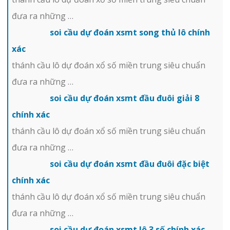
đưa ra những …
soi cầu dự đoán xsmt song thủ lô chính
xác
thánh cầu lô dự đoán xổ số miền trung siêu chuẩn
đưa ra những …
soi cầu dự đoán xsmt đầu đuôi giải 8
chính xác
thánh cầu lô dự đoán xổ số miền trung siêu chuẩn
đưa ra những …
soi cầu dự đoán xsmt đầu đuôi đặc biệt
chính xác
thánh cầu lô dự đoán xổ số miền trung siêu chuẩn
đưa ra những …
soi cầu dự đoán xsmt lô 3 số chính xác