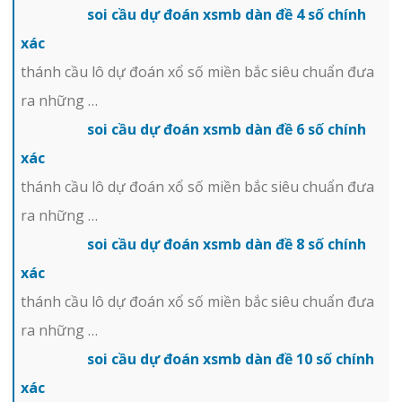
soi cầu dự đoán xsmb dàn đề 4 số chính
xác
thánh cầu lô dự đoán xổ số miền bắc siêu chuẩn đưa
ra những …
soi cầu dự đoán xsmb dàn đề 6 số chính
xác
thánh cầu lô dự đoán xổ số miền bắc siêu chuẩn đưa
ra những …
soi cầu dự đoán xsmb dàn đề 8 số chính
xác
thánh cầu lô dự đoán xổ số miền bắc siêu chuẩn đưa
ra những …
soi cầu dự đoán xsmb dàn đề 10 số chính
xác