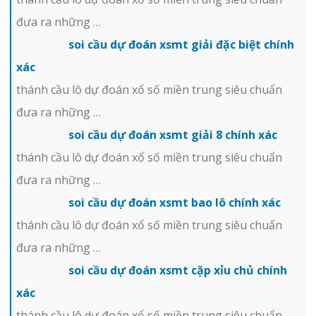
đưa ra những …
soi cầu dự đoán xsmt giải đặc biệt chính
xác
thánh cầu lô dự đoán xổ số miền trung siêu chuẩn
đưa ra những …
soi cầu dự đoán xsmt giải 8 chính xác
thánh cầu lô dự đoán xổ số miền trung siêu chuẩn
đưa ra những …
soi cầu dự đoán xsmt bao lô chính xác
thánh cầu lô dự đoán xổ số miền trung siêu chuẩn
đưa ra những …
soi cầu dự đoán xsmt cặp xỉu chủ chính
xác
thánh cầu lô dự đoán xổ số miền trung siêu chuẩn