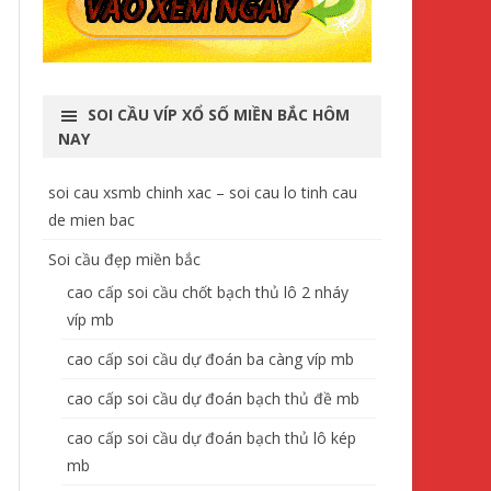
SOI CẦU VÍP XỔ SỐ MIỀN BẮC HÔM
NAY
soi cau xsmb chinh xac – soi cau lo tinh cau
de mien bac
Soi cầu đẹp miền bắc
cao cấp soi cầu chốt bạch thủ lô 2 nháy
víp mb
cao cấp soi cầu dự đoán ba càng víp mb
cao cấp soi cầu dự đoán bạch thủ đề mb
cao cấp soi cầu dự đoán bạch thủ lô kép
mb