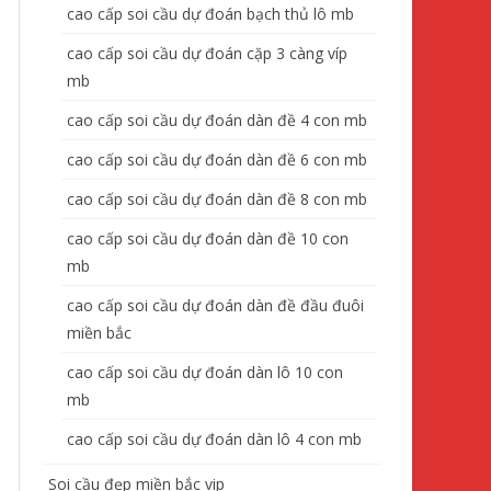
cao cấp soi cầu dự đoán bạch thủ lô mb
cao cấp soi cầu dự đoán cặp 3 càng víp
mb
cao cấp soi cầu dự đoán dàn đề 4 con mb
cao cấp soi cầu dự đoán dàn đề 6 con mb
cao cấp soi cầu dự đoán dàn đề 8 con mb
cao cấp soi cầu dự đoán dàn đề 10 con
mb
cao cấp soi cầu dự đoán dàn đề đầu đuôi
miền bắc
cao cấp soi cầu dự đoán dàn lô 10 con
mb
cao cấp soi cầu dự đoán dàn lô 4 con mb
Soi cầu đẹp miền bắc vip