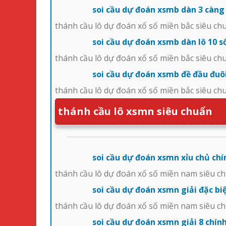
soi cầu dự đoán xsmb dàn 3 càng 
thánh cầu lô dự đoán xổ số miền bắc siêu c
soi cầu dự đoán xsmb dàn lô 10 s
thánh cầu lô dự đoán xổ số miền bắc siêu c
soi cầu dự đoán xsmb đề đầu đuôi
thánh cầu lô dự đoán xổ số miền bắc siêu c
thánh cầu lô xsmn siêu chuẩn
soi cầu dự đoán xsmn xỉu chủ chí
thánh cầu lô dự đoán xổ số miền nam siêu c
soi cầu dự đoán xsmn giải đặc biệ
thánh cầu lô dự đoán xổ số miền nam siêu c
soi cầu dự đoán xsmn giải 8 chín