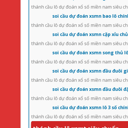
thánh cầu lô dự đoán xổ số miền nam siêu c
soi cầu dự đoán xsmn bao lô chín
thánh cầu lô dự đoán xổ số miền nam siêu c
soi cầu dự đoán xsmn cặp xỉu chủ
thánh cầu lô dự đoán xổ số miền nam siêu c
soi cầu dự đoán xsmn song thủ lô
thánh cầu lô dự đoán xổ số miền nam siêu c
soi cầu dự đoán xsmn đầu đuôi gi
thánh cầu lô dự đoán xổ số miền nam siêu c
soi cầu dự đoán xsmn đầu đuôi đặ
thánh cầu lô dự đoán xổ số miền nam siêu c
soi cầu dự đoán xsmn lô 3 số chín
thánh cầu lô dự đoán xổ số miền nam siêu c