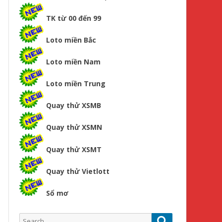
TK từ 00 đến 99
Loto miền Bắc
Loto miền Nam
Loto miền Trung
Quay thử XSMB
Quay thử XSMN
Quay thử XSMT
Quay thử Vietlott
Sổ mơ
Search
Search