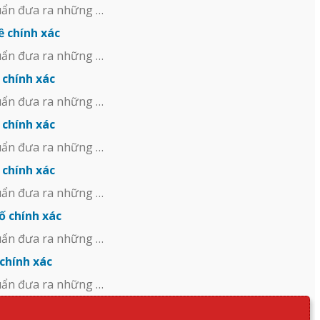
huẩn đưa ra những …
DÀN ĐỀ 10 CON MB
ề chính xác
CAO CẤP SOI CẦU DỰ ĐOÁN
huẩn đưa ra những …
DÀN ĐỀ ĐẦU ĐUÔI MIỀN BẮC
 chính xác
CAO CẤP SOI CẦU DỰ ĐOÁN
huẩn đưa ra những …
DÀN LÔ 10 CON MB
 chính xác
CAO CẤP SOI CẦU DỰ ĐOÁN
huẩn đưa ra những …
DÀN LÔ 4 CON MB
 chính xác
huẩn đưa ra những …
ố chính xác
huẩn đưa ra những …
 chính xác
huẩn đưa ra những …