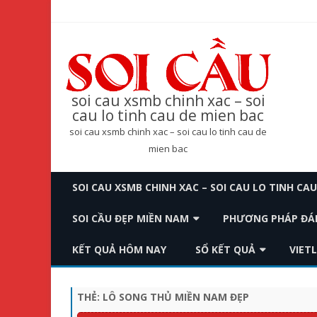
soi cau xsmb chinh xac – soi
cau lo tinh cau de mien bac
soi cau xsmb chinh xac – soi cau lo tinh cau de
mien bac
SOI CAU XSMB CHINH XAC – SOI CAU LO TINH CAU
SOI CẦU ĐẸP MIỀN NAM
PHƯƠNG PHÁP ĐÁ
CAO CẤP SOI CẦU DỰ ĐOÁN
KẾT QUẢ HÔM NAY
SỔ KẾT QUẢ
VIET
BAO LÔ MN
SỔ KẾT QUẢ XSMB
XỔ SỐ
CAO CẤP SOI CẦU DỰ ĐOÁN
THẺ:
LÔ SONG THỦ MIỀN NAM ĐẸP
SỔ KẾT QUẢ XSMT
XO SO
CẶP XÍU CHỦ MN