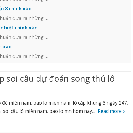
i 8 chính xác
 chuẩn đưa ra những …
c biệt chính xác
 chuẩn đưa ra những …
h xác
 chuẩn đưa ra những …
p soi cầu dự đoán song thủ lô
ố đề miền nam, bao lo mien nam, lô cặp khung 3 ngày 247,
n, soi cầu lô miền nam, bao lo mn hom nay,…
Read more »