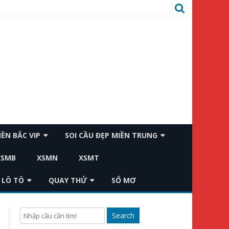
IỀN BẮC VIP
SOI CẦU ĐẸP MIỀN TRUNG
 DỰ ĐOÁN
XSMB
XSMN
CAO CẤP SOI CẦU DỰ ĐOÁN
XSMT
BAO LÔ MT
 LÔ TÔ
QUAY THỬ
SỔ MƠ
 DỰ ĐOÁN
CAO CẤP SOI CẦU DỰ ĐOÁN
NG LOTO MB
QUAY THỬ XSMB
CẶP XÍU CHỦ MT
Search
 DỰ ĐOÁN LÔ
NG LOTO MT
QUAY THỬ XSMN
CAO CẤP SOI CẦU DỰ ĐOÁN