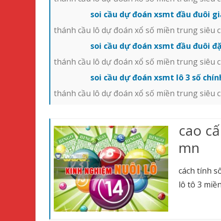
soi cầu dự đoán xsmt đầu đuôi giả
thánh cầu lô dự đoán xổ số miền trung siêu
soi cầu dự đoán xsmt đầu đuôi đặ
thánh cầu lô dự đoán xổ số miền trung siêu
soi cầu dự đoán xsmt lô 3 số chín
thánh cầu lô dự đoán xổ số miền trung siêu
cao cấ
mn
cách tính s
lô tô 3 miề