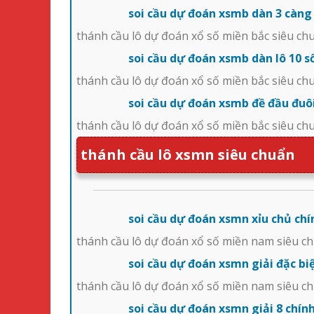
soi cầu dự đoán xsmb dàn 3 càng 
thánh cầu lô dự đoán xổ số miền bắc siêu c
soi cầu dự đoán xsmb dàn lô 10 s
thánh cầu lô dự đoán xổ số miền bắc siêu c
soi cầu dự đoán xsmb đề đầu đuôi
thánh cầu lô dự đoán xổ số miền bắc siêu c
thánh cầu lô xsmn siêu chuẩn
soi cầu dự đoán xsmn xỉu chủ chí
thánh cầu lô dự đoán xổ số miền nam siêu c
soi cầu dự đoán xsmn giải đặc biệ
thánh cầu lô dự đoán xổ số miền nam siêu c
soi cầu dự đoán xsmn giải 8 chín