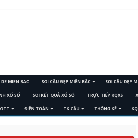
Skip
 DE MIEN BAC
SOI CẦU ĐẸP MIỀN BẮC
SOI CẦU ĐẸP M
to
content
NH XỔ SỐ
SOI KẾT QUẢ XỔ SỐ
CAO CẤP SOI CẦU CHỐT BẠCH
TRỰC TIẾP KQXS
CAO CẤP SOI CẦU
THỦ LÔ 2 NHÁY VÍP MB
DÀN LÔ 6 CON MB
LOTT
ĐIỆN TOÁN
TK CẦU
THỐNG KÊ
KQ
CAO CẤP SOI CẦU DỰ ĐOÁN BA
CAO CẤP SOI CẦU
 VIETLOTT
XỔ SỐ ĐIỆN TOÁN 6×36
CÀNG VÍP MB
CẦU BẠCH THỦ (MB)
THỐNG KÊ ĐẦU ĐUÔI
DÀN LÔ 8 CON MB
BẢ
 MEGA 6/45
XỔ SỐ ĐIỆN TOÁN 123
CAO CẤP SOI CẦU DỰ ĐOÁN
CẦU LẬT LIÊN TỤC (MB)
THỐNG KÊ LÔ GAN
CAO CẤP SOI CẦU
BẢ