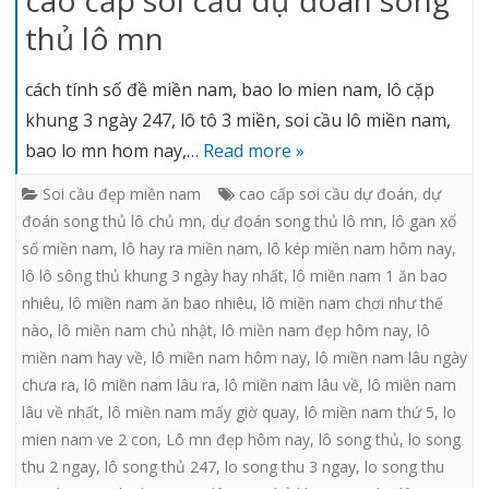
cao cấp soi cầu dự đoán song
thủ lô mn
cách tính số đề miền nam, bao lo mien nam, lô cặp
khung 3 ngày 247, lô tô 3 miền, soi cầu lô miền nam,
bao lo mn hom nay,…
Read more »
Soi cầu đẹp miền nam
cao cấp soi cầu dự đoán
,
dự
đoán song thủ lô chủ mn
,
dự đoán song thủ lô mn
,
lô gan xổ
số miền nam
,
lô hay ra miền nam
,
lô kép miền nam hôm nay
,
lô lô sông thủ khung 3 ngày hay nhất
,
lô miền nam 1 ăn bao
nhiêu
,
lô miền nam ăn bao nhiêu
,
lô miền nam chơi như thế
nào
,
lô miền nam chủ nhật
,
lô miền nam đẹp hôm nay
,
lô
miền nam hay về
,
lô miền nam hôm nay
,
lô miền nam lâu ngày
chưa ra
,
lô miền nam lâu ra
,
lô miền nam lâu về
,
lô miền nam
lâu về nhất
,
lô miền nam mấy giờ quay
,
lô miền nam thứ 5
,
lo
mien nam ve 2 con
,
Lô mn đẹp hôm nay
,
lô song thủ
,
lo song
thu 2 ngay
,
lô song thủ 247
,
lo song thu 3 ngay
,
lo song thu