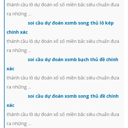
thánh cầu lô dự đoán xổ số miền bắc siêu chuẩn đưa
ra những …
soi cầu dự đoán xsmb song thủ lô kép
chính xác
thánh cầu lô dự đoán xổ số miền bắc siêu chuẩn đưa
ra những …
soi cầu dự đoán xsmb bạch thủ đề chính
xác
thánh cầu lô dự đoán xổ số miền bắc siêu chuẩn đưa
ra những …
soi cầu dự đoán xsmb song thủ đề chính
xác
thánh cầu lô dự đoán xổ số miền bắc siêu chuẩn đưa
ra những …