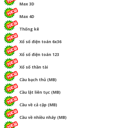
Max 3D
Max 4D
Thống kê
Xổ số điện toán 6x36
Xổ số điện toán 123
Xổ số thần tài
Cầu bạch thủ (MB)
Cầu lật liên tục (MB)
Cầu về cả cặp (MB)
Cầu về nhiều nháy (MB)