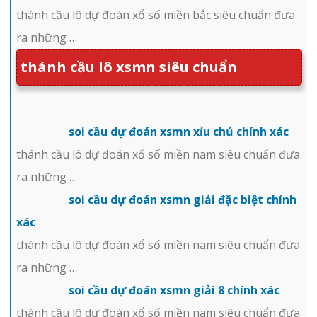
thánh cầu lô dự đoán xổ số miền bắc siêu chuẩn đưa
ra những …
thánh cầu lô xsmn siêu chuẩn
soi cầu dự đoán xsmn xỉu chủ chính xác
thánh cầu lô dự đoán xổ số miền nam siêu chuẩn đưa
ra những …
soi cầu dự đoán xsmn giải đặc biệt chính
xác
thánh cầu lô dự đoán xổ số miền nam siêu chuẩn đưa
ra những …
soi cầu dự đoán xsmn giải 8 chính xác
thánh cầu lô dự đoán xổ số miền nam siêu chuẩn đưa