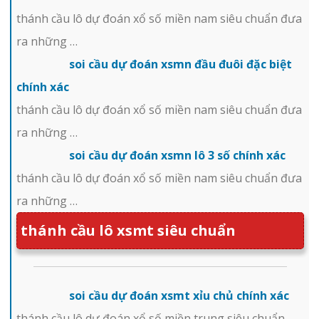
thánh cầu lô dự đoán xổ số miền nam siêu chuẩn đưa
ra những …
soi cầu dự đoán xsmn đầu đuôi đặc biệt
chính xác
thánh cầu lô dự đoán xổ số miền nam siêu chuẩn đưa
ra những …
soi cầu dự đoán xsmn lô 3 số chính xác
thánh cầu lô dự đoán xổ số miền nam siêu chuẩn đưa
ra những …
thánh cầu lô xsmt siêu chuẩn
soi cầu dự đoán xsmt xỉu chủ chính xác
thánh cầu lô dự đoán xổ số miền trung siêu chuẩn