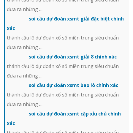
đưa ra những …
soi cầu dự đoán xsmt giải đặc biệt chính
xác
thánh cầu lô dự đoán xổ số miền trung siêu chuẩn
đưa ra những …
soi cầu dự đoán xsmt giải 8 chính xác
thánh cầu lô dự đoán xổ số miền trung siêu chuẩn
đưa ra những …
soi cầu dự đoán xsmt bao lô chính xác
thánh cầu lô dự đoán xổ số miền trung siêu chuẩn
đưa ra những …
soi cầu dự đoán xsmt cặp xỉu chủ chính
xác
thánh cầu lô dự đoán xổ số miền trung siêu chuẩn