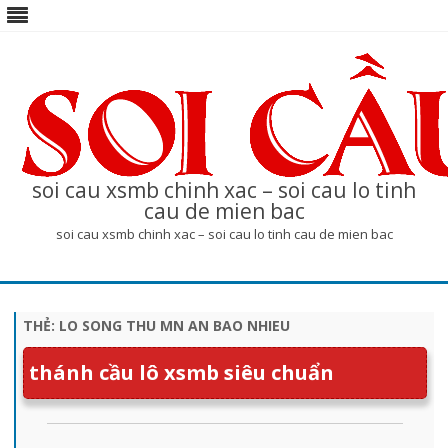
soi cau xsmb chinh xac – soi cau lo tinh
cau de mien bac
soi cau xsmb chinh xac – soi cau lo tinh cau de mien bac
Skip
to
content
THẺ:
LO SONG THU MN AN BAO NHIEU
thánh cầu lô xsmb siêu chuẩn