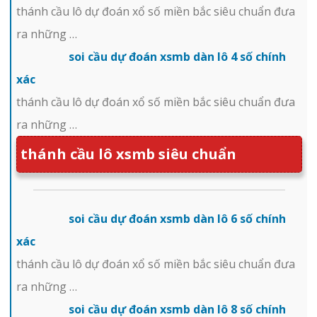
thánh cầu lô dự đoán xổ số miền bắc siêu chuẩn đưa
ra những …
soi cầu dự đoán xsmb dàn lô 4 số chính
xác
thánh cầu lô dự đoán xổ số miền bắc siêu chuẩn đưa
ra những …
thánh cầu lô xsmb siêu chuẩn
soi cầu dự đoán xsmb dàn lô 6 số chính
xác
thánh cầu lô dự đoán xổ số miền bắc siêu chuẩn đưa
ra những …
soi cầu dự đoán xsmb dàn lô 8 số chính