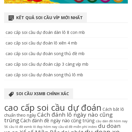
KẾT QUẢ SOI CẦU VÍP MỚI NHẤT
cao cấp soi cầu dự đoán dàn lô 8 con mb
cao cấp soi cầu dự đoán lô xiên 4 mb
cao cấp soi cầu dự đoán song thủ đề mb
cao cấp soi cầu dự đoán cặp 3 càng víp mb
cao cấp soi cầu dự đoán song thủ lô mb
SOI CẦU XSMB CHÍNH XÁC
cao cấp soi cầu dự đoán
Cách bắt lô
Cách đánh lô ngày nào cũng
chuẩn theo ngày
trúng
Cách đánh đề ngày nào cũng trúng
cầu dàn đề hôm nay
du doan
56
cầu lô đề xsmb lô đẹp hôm nay
cầu số đề miễn phí index
du doan xo