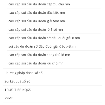
cao cấp soi cầu dự đoán cặp xíu chủ mn
cao cấp soi cầu dự đoán đặc biệt mn
cao cấp soi cầu dự đoán giải tám mn
cao cấp soi cầu dự đoán lô 3 số mn
cao cấp soi cầu dự đoán sớ đầu đuôi giải 8 mn
soi cầu dự đoán sớ đầu đuôi giải đặc biệt mn
cao cấp soi cầu dự đoán song thủ lô mn
cao cấp soi cầu dự đoán xíu chủ mn
Phương pháp đánh xổ số
Soi kết quả xổ số
TRỰC TIẾP KQXS
XSMB