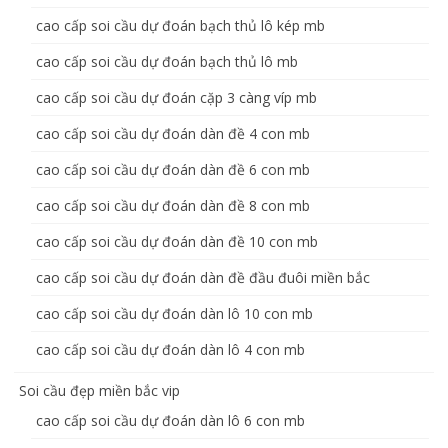
cao cấp soi cầu dự đoán bạch thủ lô kép mb
cao cấp soi cầu dự đoán bạch thủ lô mb
cao cấp soi cầu dự đoán cặp 3 càng víp mb
cao cấp soi cầu dự đoán dàn đề 4 con mb
cao cấp soi cầu dự đoán dàn đề 6 con mb
cao cấp soi cầu dự đoán dàn đề 8 con mb
cao cấp soi cầu dự đoán dàn đề 10 con mb
cao cấp soi cầu dự đoán dàn đề đầu đuôi miền bắc
cao cấp soi cầu dự đoán dàn lô 10 con mb
cao cấp soi cầu dự đoán dàn lô 4 con mb
Soi cầu đẹp miền bắc vip
cao cấp soi cầu dự đoán dàn lô 6 con mb