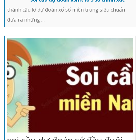
thánh cầu lô dự đoán xổ số miền trung siêu chuẩn
đưa ra những …