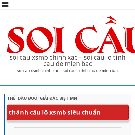
soi cau xsmb chinh xac – soi cau lo tinh
cau de mien bac
soi cau xsmb chinh xac – soi cau lo tinh cau de mien bac
Skip
to
content
THẺ:
ĐẦU ĐUÔI GIẢI ĐẶC BIỆT MN
thánh cầu lô xsmb siêu chuẩn