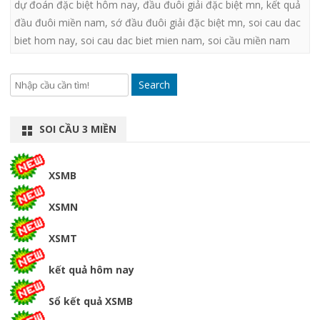
dự đoán đặc biệt hôm nay
,
đầu đuôi giải đặc biệt mn
,
kết quả
đầu đuôi miền nam
,
sớ đầu đuôi giải đặc biệt mn
,
soi cau dac
biet hom nay
,
soi cau dac biet mien nam
,
soi cầu miền nam
Search
SOI CẦU 3 MIỀN
XSMB
XSMN
XSMT
kết quả hôm nay
Sổ kết quả XSMB