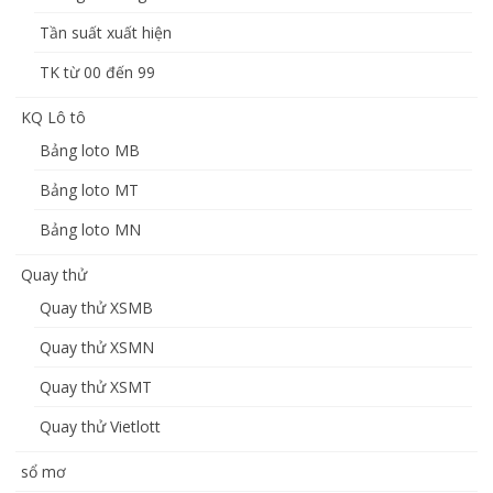
Tần suất xuất hiện
TK từ 00 đến 99
KQ Lô tô
Bảng loto MB
Bảng loto MT
Bảng loto MN
Quay thử
Quay thử XSMB
Quay thử XSMN
Quay thử XSMT
Quay thử Vietlott
sổ mơ