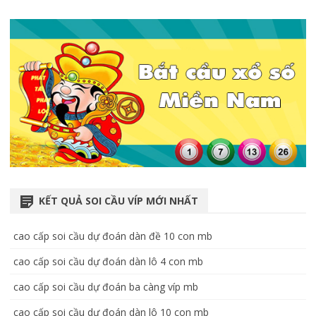
KẾT QUẢ SOI CẦU VÍP MỚI NHẤT
cao cấp soi cầu dự đoán dàn đề 10 con mb
cao cấp soi cầu dự đoán dàn lô 4 con mb
cao cấp soi cầu dự đoán ba càng víp mb
cao cấp soi cầu dự đoán dàn lô 10 con mb