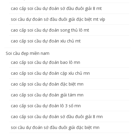
cao cấp soi cầu dự đoán sớ đầu đuôi giải 8 mt
soi cầu dự đoán sớ đầu đuôi giải đặc biệt mt víp
cao cấp soi cầu dự đoán song thủ lô mt
cao cấp soi cầu dự đoán xíu chủ mt
Soi cầu đẹp miền nam
cao cấp soi cầu dự đoán bao lô mn
cao cấp soi cầu dự đoán cặp xíu chủ mn
cao cấp soi cầu dự đoán đặc biệt mn
cao cấp soi cầu dự đoán giải tám mn
cao cấp soi cầu dự đoán lô 3 số mn
cao cấp soi cầu dự đoán sớ đầu đuôi giải 8 mn
soi cầu dự đoán sớ đầu đuôi giải đặc biệt mn