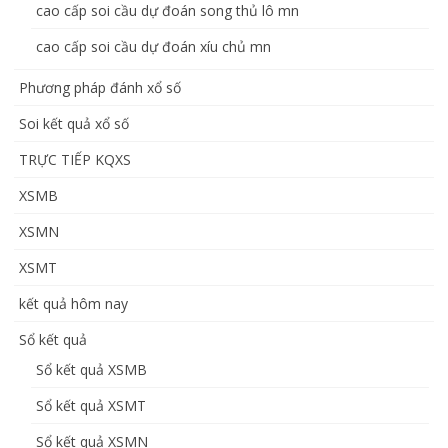
cao cấp soi cầu dự đoán song thủ lô mn
cao cấp soi cầu dự đoán xíu chủ mn
Phương pháp đánh xổ số
Soi kết quả xổ số
TRỰC TIẾP KQXS
XSMB
XSMN
XSMT
kết quả hôm nay
Sổ kết quả
Sổ kết quả XSMB
Sổ kết quả XSMT
Sổ kết quả XSMN