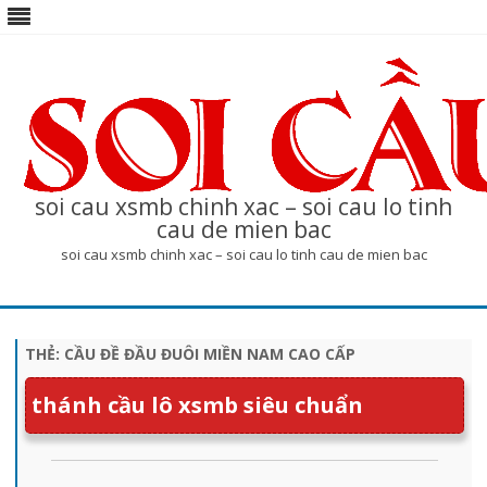
soi cau xsmb chinh xac – soi cau lo tinh
cau de mien bac
soi cau xsmb chinh xac – soi cau lo tinh cau de mien bac
Skip
to
content
THẺ:
CẦU ĐỀ ĐẦU ĐUÔI MIỀN NAM CAO CẤP
thánh cầu lô xsmb siêu chuẩn