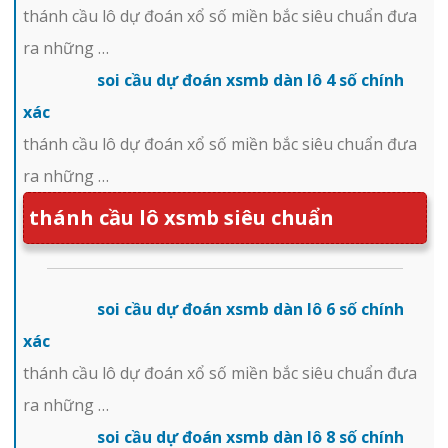
thánh cầu lô dự đoán xổ số miền bắc siêu chuẩn đưa
ra những …
soi cầu dự đoán xsmb dàn lô 4 số chính
xác
thánh cầu lô dự đoán xổ số miền bắc siêu chuẩn đưa
ra những …
thánh cầu lô xsmb siêu chuẩn
soi cầu dự đoán xsmb dàn lô 6 số chính
xác
thánh cầu lô dự đoán xổ số miền bắc siêu chuẩn đưa
ra những …
soi cầu dự đoán xsmb dàn lô 8 số chính