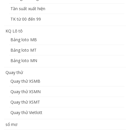
Tần suất xuất hiện
TK từ 00 đến 99
KQ Lô tô
Bảng loto MB
Bảng loto MT
Bảng loto MN
Quay thử
Quay thử XSMB
Quay thử XSMN
Quay thử XSMT
Quay thử Vietlott
sổ mơ