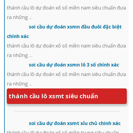
thánh cầu lô dự đoán xổ số miền nam siêu chuẩn đưa
ra những …
soi cầu dự đoán xsmn đầu đuôi đặc biệt
chính xác
thánh cầu lô dự đoán xổ số miền nam siêu chuẩn đưa
ra những …
soi cầu dự đoán xsmn lô 3 số chính xác
thánh cầu lô dự đoán xổ số miền nam siêu chuẩn đưa
ra những …
thánh cầu lô xsmt siêu chuẩn
soi cầu dự đoán xsmt xỉu chủ chính xác
thánh cầu lô dự đoán xổ số miền trung siêu chuẩn