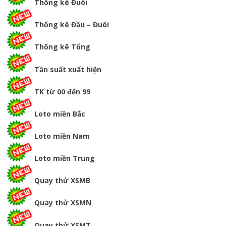
Thống kê Đuôi
Thống kê Đầu – Đuôi
Thống kê Tổng
Tần suất xuất hiện
TK từ 00 đến 99
Loto miền Bắc
Loto miền Nam
Loto miền Trung
Quay thử XSMB
Quay thử XSMN
Quay thử XSMT