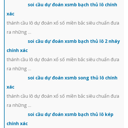
soi cầu dự đoán xsmb bạch thủ lô chính
xác
thánh cầu lô dự đoán xổ số miền bắc siêu chuẩn đưa
ra những …
soi cầu dự đoán xsmb bạch thủ lô 2 nháy
chính xác
thánh cầu lô dự đoán xổ số miền bắc siêu chuẩn đưa
ra những …
soi cầu dự đoán xsmb song thủ lô chính
xác
thánh cầu lô dự đoán xổ số miền bắc siêu chuẩn đưa
ra những …
soi cầu dự đoán xsmb bạch thủ lô kép
chính xác