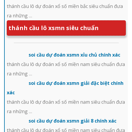
thánh cầu lô dự đoán xổ số miền bắc siêu chuẩn đưa
ra những …
thánh cầu lô xsmn siêu chuẩn
soi cầu dự đoán xsmn xỉu chủ chính xác
thánh cầu lô dự đoán xổ số miền nam siêu chuẩn đưa
ra những …
soi cầu dự đoán xsmn giải đặc biệt chính
xác
thánh cầu lô dự đoán xổ số miền nam siêu chuẩn đưa
ra những …
soi cầu dự đoán xsmn giải 8 chính xác
thánh cầu lô dự đoán xổ số miền nam siêu chuẩn đưa