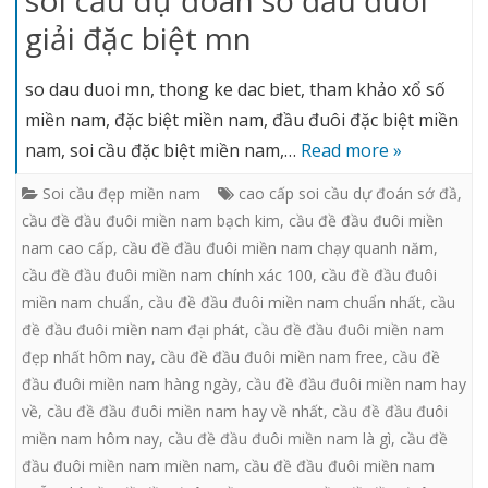
soi cầu dự đoán sớ đầu đuôi
giải đặc biệt mn
so dau duoi mn, thong ke dac biet, tham khảo xổ số
miền nam, đặc biệt miền nam, đầu đuôi đặc biệt miền
nam, soi cầu đặc biệt miền nam,…
Read more »
Soi cầu đẹp miền nam
cao cấp soi cầu dự đoán sớ đầ
,
cầu đề đầu đuôi miền nam bạch kim
,
cầu đề đầu đuôi miền
nam cao cấp
,
cầu đề đầu đuôi miền nam chạy quanh năm
,
cầu đề đầu đuôi miền nam chính xác 100
,
cầu đề đầu đuôi
miền nam chuẩn
,
cầu đề đầu đuôi miền nam chuẩn nhất
,
cầu
đề đầu đuôi miền nam đại phát
,
cầu đề đầu đuôi miền nam
đẹp nhất hôm nay
,
cầu đề đầu đuôi miền nam free
,
cầu đề
đầu đuôi miền nam hàng ngày
,
cầu đề đầu đuôi miền nam hay
về
,
cầu đề đầu đuôi miền nam hay về nhất
,
cầu đề đầu đuôi
miền nam hôm nay
,
cầu đề đầu đuôi miền nam là gì
,
cầu đề
đầu đuôi miền nam miền nam
,
cầu đề đầu đuôi miền nam