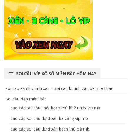
SOI CẦU VÍP XỔ SỐ MIỀN BẮC HÔM NAY
soi cau xsmb chinh xac – soi cau lo tinh cau de mien bac
Soi cầu đẹp miền bắc
cao cấp soi cầu chốt bạch thủ lô 2 nháy víp mb
cao cấp soi cầu dự đoán ba càng víp mb
cao cấp soi cầu dự đoán bạch thủ đề mb