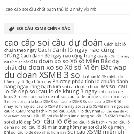
cao cấp soi cầu chốt bạch thủ lô 2 nháy víp mb
SOI CẦU XSMB CHÍNH XÁC
cao cấp soi cầu dự đoán
Cách bắt lô
Cách đánh lô ngày nào cũng
chuẩn theo ngày
trúng
Cách đánh đề ngày nào cũng trúng
cầu dàn đề hôm nay
du doan xo so Xổ số Miền Bắc dại
bất tử miền bắc
du doan xo so Xổ số Miền Bắc wap
phát
du doan XSMB 3 so
dự đoán lô đề chính xác
Phương pháp tính lô chuẩn đánh
lô đẹp hôm nay
hôm nay
soi cau
hàng ngày
rồng bạch kim
soi cau lo de chuan 668
lo de dep
soi cau lo de khung 3 ngay
soi cau lo de
kqxs 3 mien
soi cau lo de mt
soi cau lo de online
soi cau lo de vip
3 mien
soi cau lo kep XSMB
soi cau lo XSMB 3s
soi cau lo XSMB 16
nhay hom nay
soi cau lo XSMB hom nay
soi cau lo XSMB minh ngoc
soi
cau lo XSMB rong bach kim
soi cau XSMB 1 lo duy nhat
soi cầu dàn đề xổ
soi cầu lô
soi cầu lô mn âm dương
soi cầu lô XSMB chuẩn
số ơi hôm nay
Soi cầu lô đề
soi cầu lô đẹp
soi cầu lô đề bạch kim
soi cầu lô
soi cầu lô đề miền trung hôm nay
soi cầu lô đề miễn
đề hà nội
Soi cầu XSMB miễn phí
phí
soi cầu lô đề đẹp nhất hôm nay