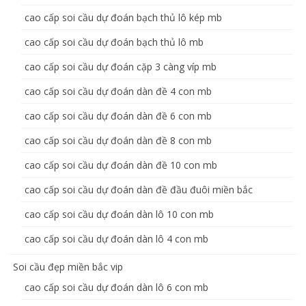
cao cấp soi cầu dự đoán bạch thủ lô kép mb
cao cấp soi cầu dự đoán bạch thủ lô mb
cao cấp soi cầu dự đoán cặp 3 càng víp mb
cao cấp soi cầu dự đoán dàn đề 4 con mb
cao cấp soi cầu dự đoán dàn đề 6 con mb
cao cấp soi cầu dự đoán dàn đề 8 con mb
cao cấp soi cầu dự đoán dàn đề 10 con mb
cao cấp soi cầu dự đoán dàn đề đầu đuôi miền bắc
cao cấp soi cầu dự đoán dàn lô 10 con mb
cao cấp soi cầu dự đoán dàn lô 4 con mb
Soi cầu đẹp miền bắc vip
cao cấp soi cầu dự đoán dàn lô 6 con mb