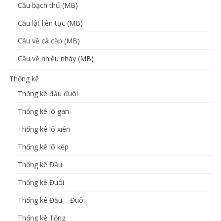
Cầu bạch thủ (MB)
Cầu lật liên tục (MB)
Cầu về cả cặp (MB)
Cầu về nhiều nháy (MB)
Thống kê
Thống kê đầu đuôi
Thống kê lô gan
Thống kê lô xiên
Thống kê lô kép
Thống kê Đầu
Thống kê Đuôi
Thống kê Đầu – Đuôi
Thống kê Tổng