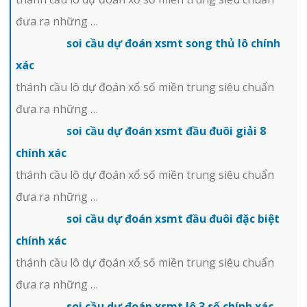
đưa ra những …
soi cầu dự đoán xsmt song thủ lô chính
xác
thánh cầu lô dự đoán xổ số miền trung siêu chuẩn
đưa ra những …
soi cầu dự đoán xsmt đầu đuôi giải 8
chính xác
thánh cầu lô dự đoán xổ số miền trung siêu chuẩn
đưa ra những …
soi cầu dự đoán xsmt đầu đuôi đặc biệt
chính xác
thánh cầu lô dự đoán xổ số miền trung siêu chuẩn
đưa ra những …
soi cầu dự đoán xsmt lô 3 số chính xác