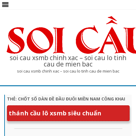
soi cau xsmb chinh xac – soi cau lo tinh
cau de mien bac
soi cau xsmb chinh xac – soi cau lo tinh cau de mien bac
Skip
to
content
THẺ:
CHỐT SỐ DÀN ĐỀ ĐẦU ĐUÔI MIỀN NAM CÔNG KHAI
thánh cầu lô xsmb siêu chuẩn