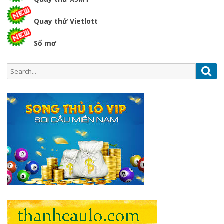
Quay thử Vietlott
Sổ mơ
Search
Sea
for: