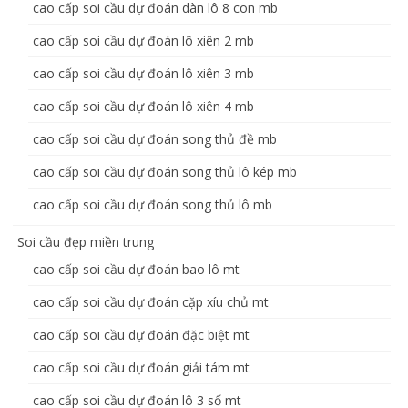
cao cấp soi cầu dự đoán dàn lô 8 con mb
cao cấp soi cầu dự đoán lô xiên 2 mb
cao cấp soi cầu dự đoán lô xiên 3 mb
cao cấp soi cầu dự đoán lô xiên 4 mb
cao cấp soi cầu dự đoán song thủ đề mb
cao cấp soi cầu dự đoán song thủ lô kép mb
cao cấp soi cầu dự đoán song thủ lô mb
Soi cầu đẹp miền trung
cao cấp soi cầu dự đoán bao lô mt
cao cấp soi cầu dự đoán cặp xíu chủ mt
cao cấp soi cầu dự đoán đặc biệt mt
cao cấp soi cầu dự đoán giải tám mt
cao cấp soi cầu dự đoán lô 3 số mt