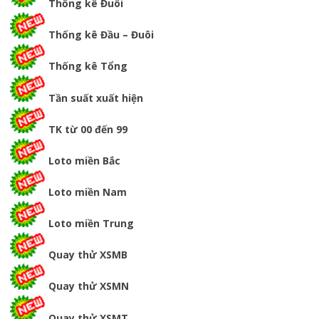
Thống kê Đuôi
Thống kê Đầu – Đuôi
Thống kê Tổng
Tần suất xuất hiện
TK từ 00 đến 99
Loto miền Bắc
Loto miền Nam
Loto miền Trung
Quay thử XSMB
Quay thử XSMN
Quay thử XSMT