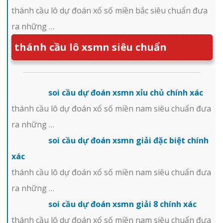
thánh cầu lô dự đoán xổ số miền bắc siêu chuẩn đưa
ra những …
thánh cầu lô xsmn siêu chuẩn
soi cầu dự đoán xsmn xỉu chủ chính xác
thánh cầu lô dự đoán xổ số miền nam siêu chuẩn đưa
ra những …
soi cầu dự đoán xsmn giải đặc biệt chính
xác
thánh cầu lô dự đoán xổ số miền nam siêu chuẩn đưa
ra những …
soi cầu dự đoán xsmn giải 8 chính xác
thánh cầu lô dự đoán xổ số miền nam siêu chuẩn đưa