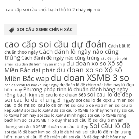
cao cấp soi cầu chốt bạch thủ lô 2 nháy víp mb
SOI CẦU XSMB CHÍNH XÁC
cao cấp soi cầu dự đoán
Cách bắt lô
Cách đánh lô ngày nào cũng
chuẩn theo ngày
trúng
Cách đánh đề ngày nào cũng trúng
các đề miễn phí
du doan xo so Xổ số
email
cầu dàn đề hôm nay ăn món gì
du doan xo so Xổ số
Miền Bắc dại phát
du doan XSMB 3 so
Miền Bắc wap
lô đẹp
dự đoán lô đề chính xác hôm nay
dàn đề xsmb tối nay khung 3 ngày
Phương pháp tính lô chuẩn đánh hàng ngày
hôm nay
soi cau lo de dep
rồng bạch kim
soi cau lo de chuan 668
soi cau lo de khung 3 ngay
soi cau lo de kqxs 3 mien
soi
cau lo de mt
soi cau lo de online
soi cau lo de vip 3 mien
soi cau lo
kep XSMB
soi cau lo XSMB 3s
soi cau lo XSMB 16 nhay hom nay
soi cau
lo XSMB hom nay
soi cau lo XSMB minh ngoc
soi cau lo XSMB rong
soi cầu lô
bach kim
soi cau XSMB 1 lo duy nhat
soi cầu lô mn âm
Soi cầu lô đề
soi cầu lô đẹp
dương
soi cầu lô XSMB chuẩn
soi cầu lô đề miền trung
soi cầu lô đề bạch kim
soi cầu lô đề hà nội
hôm nay
soi cầu lô đề miễn phí
soi cầu lô đề đẹp nhất hôm nay