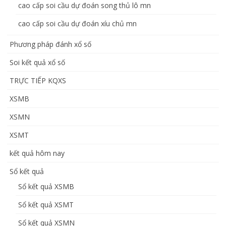
cao cấp soi cầu dự đoán song thủ lô mn
cao cấp soi cầu dự đoán xíu chủ mn
Phương pháp đánh xổ số
Soi kết quả xổ số
TRỰC TIẾP KQXS
XSMB
XSMN
XSMT
kết quả hôm nay
Sổ kết quả
Sổ kết quả XSMB
Sổ kết quả XSMT
Sổ kết quả XSMN