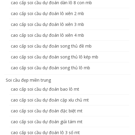
cao cấp soi cầu dự đoán dàn lô 8 con mb
cao cấp soi cầu dự đoán lô xiên 2 mb
cao cấp soi cầu dự đoán lô xiên 3 mb
cao cấp soi cầu dự đoán lô xiên 4 mb
cao cấp soi cầu dự đoán song thủ đề mb
cao cấp soi cầu dự đoán song thủ lô kép mb
cao cấp soi cầu dự đoán song thủ lô mb
Soi cầu đẹp miền trung
cao cấp soi cầu dự đoán bao lô mt
cao cấp soi cầu dự đoán cặp xíu chủ mt
cao cấp soi cầu dự đoán đặc biệt mt
cao cấp soi cầu dự đoán giải tám mt
cao cấp soi cầu dự đoán lô 3 số mt