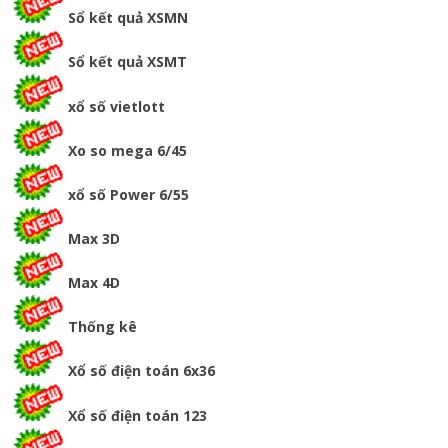
Sổ kết quả XSMN
Sổ kết quả XSMT
xổ số vietlott
Xo so mega 6/45
xổ số Power 6/55
Max 3D
Max 4D
Thống kê
Xổ số điện toán 6x36
Xổ số điện toán 123