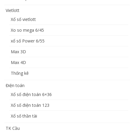
Vietlott
Xổ số vietlott
Xo so mega 6/45
xổ số Power 6/55
Max 3D
Max 4D
Thống kê
Điện toán
Xổ số điện toán 6×36
Xổ số điện toán 123
Xổ số thần tài
TK Cầu