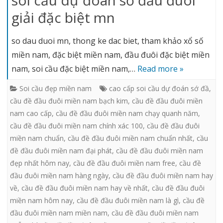
soi cầu dự đoán sớ đầu đuôi
giải đặc biệt mn
so dau duoi mn, thong ke dac biet, tham khảo xổ số
miền nam, đặc biệt miền nam, đầu đuôi đặc biệt miền
nam, soi cầu đặc biệt miền nam,…
Read more »
Soi cầu đẹp miền nam
cao cấp soi cầu dự đoán sớ đầ
,
cầu đề đầu đuôi miền nam bạch kim
,
cầu đề đầu đuôi miền
nam cao cấp
,
cầu đề đầu đuôi miền nam chạy quanh năm
,
cầu đề đầu đuôi miền nam chính xác 100
,
cầu đề đầu đuôi
miền nam chuẩn
,
cầu đề đầu đuôi miền nam chuẩn nhất
,
cầu
đề đầu đuôi miền nam đại phát
,
cầu đề đầu đuôi miền nam
đẹp nhất hôm nay
,
cầu đề đầu đuôi miền nam free
,
cầu đề
đầu đuôi miền nam hàng ngày
,
cầu đề đầu đuôi miền nam hay
về
,
cầu đề đầu đuôi miền nam hay về nhất
,
cầu đề đầu đuôi
miền nam hôm nay
,
cầu đề đầu đuôi miền nam là gì
,
cầu đề
đầu đuôi miền nam miền nam
,
cầu đề đầu đuôi miền nam