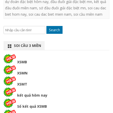
dự đoán đặc biệt hôm nay
,
đầu đuôi giải đặc biệt mn
,
kết quả
đầu đuôi miền nam
,
sớ đầu đuôi giải đặc biệt mn
,
soi cau dac
biet hom nay
,
soi cau dac biet mien nam
,
soi cầu miền nam
Search
SOI CẦU 3 MIỀN
XSMB
XSMN
XSMT
kết quả hôm nay
Sổ kết quả XSMB