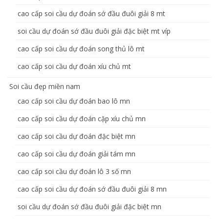
cao cấp soi cầu dự đoán sớ đầu đuôi giải 8 mt
soi cầu dự đoán sớ đầu đuôi giải đặc biệt mt víp
cao cấp soi cầu dự đoán song thủ lô mt
cao cấp soi cầu dự đoán xíu chủ mt
Soi cầu đẹp miền nam
cao cấp soi cầu dự đoán bao lô mn
cao cấp soi cầu dự đoán cặp xíu chủ mn
cao cấp soi cầu dự đoán đặc biệt mn
cao cấp soi cầu dự đoán giải tám mn
cao cấp soi cầu dự đoán lô 3 số mn
cao cấp soi cầu dự đoán sớ đầu đuôi giải 8 mn
soi cầu dự đoán sớ đầu đuôi giải đặc biệt mn