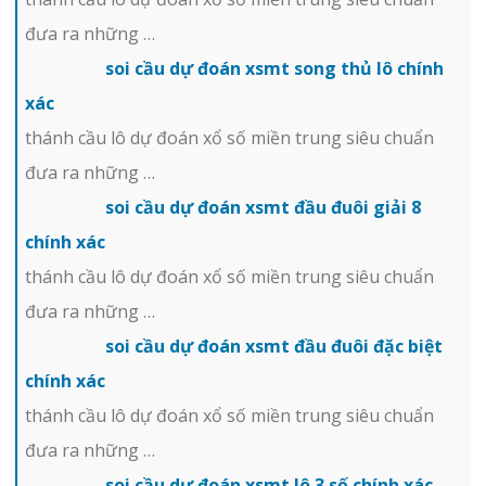
đưa ra những …
soi cầu dự đoán xsmt song thủ lô chính
xác
thánh cầu lô dự đoán xổ số miền trung siêu chuẩn
đưa ra những …
soi cầu dự đoán xsmt đầu đuôi giải 8
chính xác
thánh cầu lô dự đoán xổ số miền trung siêu chuẩn
đưa ra những …
soi cầu dự đoán xsmt đầu đuôi đặc biệt
chính xác
thánh cầu lô dự đoán xổ số miền trung siêu chuẩn
đưa ra những …
soi cầu dự đoán xsmt lô 3 số chính xác