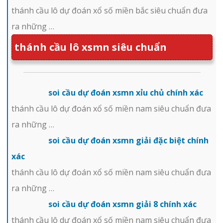
thánh cầu lô dự đoán xổ số miền bắc siêu chuẩn đưa
ra những …
thánh cầu lô xsmn siêu chuẩn
soi cầu dự đoán xsmn xỉu chủ chính xác
thánh cầu lô dự đoán xổ số miền nam siêu chuẩn đưa
ra những …
soi cầu dự đoán xsmn giải đặc biệt chính
xác
thánh cầu lô dự đoán xổ số miền nam siêu chuẩn đưa
ra những …
soi cầu dự đoán xsmn giải 8 chính xác
thánh cầu lô dự đoán xổ số miền nam siêu chuẩn đưa