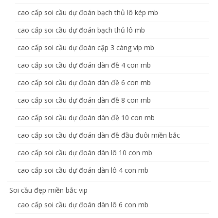
cao cấp soi cầu dự đoán bạch thủ lô kép mb
cao cấp soi cầu dự đoán bạch thủ lô mb
cao cấp soi cầu dự đoán cặp 3 càng víp mb
cao cấp soi cầu dự đoán dàn đề 4 con mb
cao cấp soi cầu dự đoán dàn đề 6 con mb
cao cấp soi cầu dự đoán dàn đề 8 con mb
cao cấp soi cầu dự đoán dàn đề 10 con mb
cao cấp soi cầu dự đoán dàn đề đầu đuôi miền bắc
cao cấp soi cầu dự đoán dàn lô 10 con mb
cao cấp soi cầu dự đoán dàn lô 4 con mb
Soi cầu đẹp miền bắc vip
cao cấp soi cầu dự đoán dàn lô 6 con mb