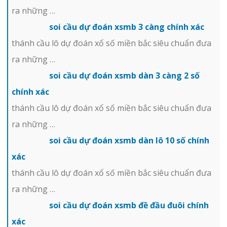
ra những …
soi cầu dự đoán xsmb 3 càng chính xác
thánh cầu lô dự đoán xổ số miền bắc siêu chuẩn đưa
ra những …
soi cầu dự đoán xsmb dàn 3 càng 2 số
chính xác
thánh cầu lô dự đoán xổ số miền bắc siêu chuẩn đưa
ra những …
soi cầu dự đoán xsmb dàn lô 10 số chính
xác
thánh cầu lô dự đoán xổ số miền bắc siêu chuẩn đưa
ra những …
soi cầu dự đoán xsmb đề đầu đuôi chính
xác