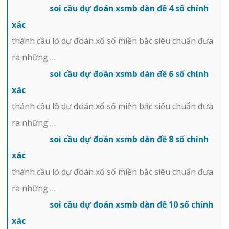
soi cầu dự đoán xsmb dàn đề 4 số chính
xác
thánh cầu lô dự đoán xổ số miền bắc siêu chuẩn đưa
ra những …
soi cầu dự đoán xsmb dàn đề 6 số chính
xác
thánh cầu lô dự đoán xổ số miền bắc siêu chuẩn đưa
ra những …
soi cầu dự đoán xsmb dàn đề 8 số chính
xác
thánh cầu lô dự đoán xổ số miền bắc siêu chuẩn đưa
ra những …
soi cầu dự đoán xsmb dàn đề 10 số chính
xác