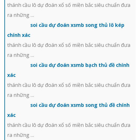
thánh cầu lô dự đoán xổ số miền bắc siêu chuẩn đưa
ra những …
soi cầu dự đoán xsmb song thủ lô kép
chính xác
thánh cầu lô dự đoán xổ số miền bắc siêu chuẩn đưa
ra những …
soi cầu dự đoán xsmb bạch thủ đề chính
xác
thánh cầu lô dự đoán xổ số miền bắc siêu chuẩn đưa
ra những …
soi cầu dự đoán xsmb song thủ đề chính
xác
thánh cầu lô dự đoán xổ số miền bắc siêu chuẩn đưa
ra những …