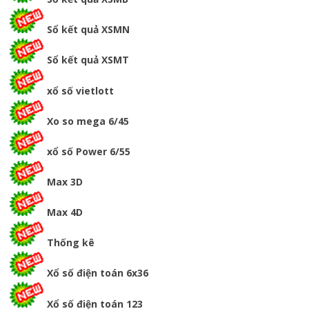
Sổ kết quả XSMN
Sổ kết quả XSMT
xổ số vietlott
Xo so mega 6/45
xổ số Power 6/55
Max 3D
Max 4D
Thống kê
Xổ số điện toán 6x36
Xổ số điện toán 123