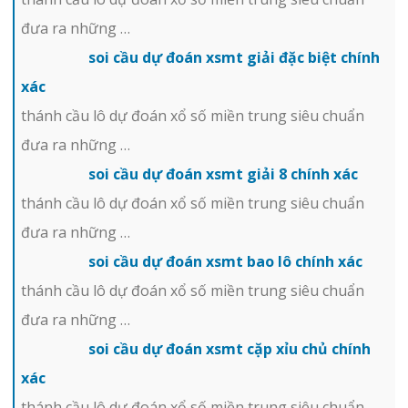
đưa ra những …
soi cầu dự đoán xsmt giải đặc biệt chính
xác
thánh cầu lô dự đoán xổ số miền trung siêu chuẩn
đưa ra những …
soi cầu dự đoán xsmt giải 8 chính xác
thánh cầu lô dự đoán xổ số miền trung siêu chuẩn
đưa ra những …
soi cầu dự đoán xsmt bao lô chính xác
thánh cầu lô dự đoán xổ số miền trung siêu chuẩn
đưa ra những …
soi cầu dự đoán xsmt cặp xỉu chủ chính
xác
thánh cầu lô dự đoán xổ số miền trung siêu chuẩn