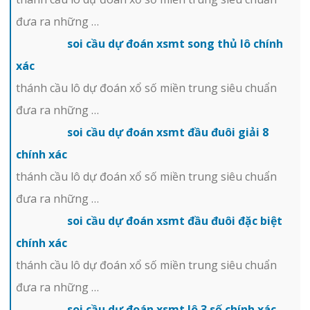
đưa ra những …
soi cầu dự đoán xsmt song thủ lô chính
xác
thánh cầu lô dự đoán xổ số miền trung siêu chuẩn
đưa ra những …
soi cầu dự đoán xsmt đầu đuôi giải 8
chính xác
thánh cầu lô dự đoán xổ số miền trung siêu chuẩn
đưa ra những …
soi cầu dự đoán xsmt đầu đuôi đặc biệt
chính xác
thánh cầu lô dự đoán xổ số miền trung siêu chuẩn
đưa ra những …
soi cầu dự đoán xsmt lô 3 số chính xác