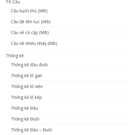
TK Cầu
Cầu bạch thủ (MB)
Cầu lật liên tục (MB)
Cầu về cả cặp (MB)
Cầu về nhiều nháy (MB)
Thống kê
Thống kê đầu đuôi
Thống kê lô gan
Thống kê lô xiên
Thống kê lô kép
Thống kê Đầu
Thống kê Đuôi
Thống kê Đầu – Đuôi