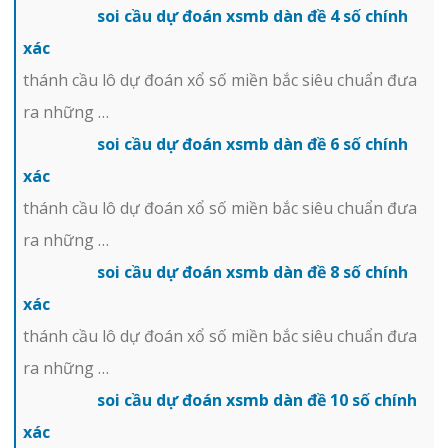
soi cầu dự đoán xsmb dàn đề 4 số chính
xác
thánh cầu lô dự đoán xổ số miền bắc siêu chuẩn đưa
ra những …
soi cầu dự đoán xsmb dàn đề 6 số chính
xác
thánh cầu lô dự đoán xổ số miền bắc siêu chuẩn đưa
ra những …
soi cầu dự đoán xsmb dàn đề 8 số chính
xác
thánh cầu lô dự đoán xổ số miền bắc siêu chuẩn đưa
ra những …
soi cầu dự đoán xsmb dàn đề 10 số chính
xác