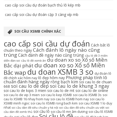
cao cấp soi cầu dự đoán bạch thủ lô kép mb
cao cấp soi cầu dự đoán cặp 3 càng víp mb
SOI CẦU XSMB CHÍNH XÁC
cao cấp soi cầu dự đoán
Cách bắt lô
Cách đánh lô ngày nào cũng
chuẩn theo ngày
trúng
Cách đánh đề ngày nào cũng trúng
cầu lô đề 3 miền
du doan xo so Xổ số Miền
diễn đàn soi
cầu lô đề xsmb ân
du doan xo so Xổ số Miền
Bắc dại phát
du doan XSMB 3 so
Bắc wap
dự đoán lô
Phương pháp tính lô
lô đẹp hôm nay
đề chính xác hôm nay
chuẩn đánh hàng ngày
rồng bạch kim
soi cau lo de chuan
soi cau lo de dep
soi cau lo de khung 3 ngay
668
soi cau lo de kqxs 3 mien
soi cau lo de mt
soi cau lo de online
soi cau lo de vip 3 mien
soi cau lo kep XSMB
soi cau lo XSMB 3s
soi
cau lo XSMB 16 nhay hom nay
soi cau lo XSMB hom nay
soi cau lo
XSMB minh ngoc
soi cau lo XSMB rong bach kim
soi cau XSMB 1 lo duy
nhat
soi cầu dàn đề siêu chuẩn y hà nội
soi cầu dàn đề siêu chuẩn ưu việt
soi
soi cầu lô
soi cầu lô mn âm dương
soi cầu lô XSMB
cầu dàn đề xsmb thủ
Soi cầu lô đề
soi cầu lô đẹp