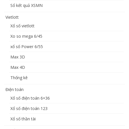
Sổ kết quả XSMN
Vietlott
Xổ số vietlott
Xo so mega 6/45
xổ số Power 6/55
Max 3D
Max 4D
Thống kê
Điện toán
Xổ số điện toán 6×36
Xổ số điện toán 123
Xổ số thần tài