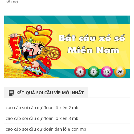
sổ mơ
KẾT QUẢ SOI CẦU VÍP MỚI NHẤT
cao cấp soi cầu dự đoán lô xiên 2 mb
cao cấp soi cầu dự đoán lô xiên 3 mb
cao cấp soi cầu dự đoán dàn lô 8 con mb