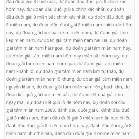
đầu đuôi giải 8 chính xác
,
dự đoán đầu đuôi giải 8 chính xác
hôm nay
,
dự đoán đầu đuôi giải 8 chính xác nhất
,
dự đoán
đầu đuôi giải 8 miền bắc chính xác nhất
,
dự đoán đầu đuôi giải
8 miền nam
,
dự đoán đầu đuôi giải 8 miền nam chính xác hôm
nay
,
dự đoán giải tám bạch kim miền nam
,
dự đoán giải tám
kép miền nam
,
dự đoán giải tám miền nam hai lúa
,
dự đoán
giải tám miền nam hải ngoại
,
dự đoán giải tám miền nam hay
,
dự đoán giải tám miền nam hôm nay miền bắc hôm nay
,
dự
đoán giải tám miền nam hôm qua
,
dự đoán giải tám miền
nam khánh lô
,
dự đoán giải tám miền nam kim tự tháp
,
dự
đoán giải tám miền nam lô khung
,
dự đoán giải tám miền nam
nguyễn khánh
,
dự đoán giải tám miền nam rồng bạch kim
,
dự
đoán kết quả giải tám miền bắc
,
dự đoán kết quả giải tám
ngày mai
,
dự đoán kết quả lô de hôm nay
,
dự đoán soi cầu
giải tám miền nam 2888
,
đánh đầu đuôi giải 8
,
đánh đầu đuôi
giải 8 miền nam
,
đánh đầu đuôi giải 8 miền nam ăn bao nhiêu
,
đánh đầu đuôi giải 8 miền nam hôm nay
,
đánh đầu đuôi giải 8
miền nam như thế nào
,
đánh đầu đuôi giải 8 online miền nam
,