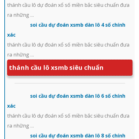
thánh cầu lô dự đoán xổ số miền bắc siêu chuẩn đưa
ra những …
soi cầu dự đoán xsmb dàn lô 4 số chính
xác
thánh cầu lô dự đoán xổ số miền bắc siêu chuẩn đưa
ra những …
thánh cầu lô xsmb siêu chuẩn
soi cầu dự đoán xsmb dàn lô 6 số chính
xác
thánh cầu lô dự đoán xổ số miền bắc siêu chuẩn đưa
ra những …
soi cầu dự đoán xsmb dàn lô 8 số chính