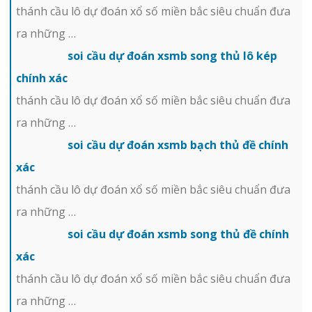
thánh cầu lô dự đoán xổ số miền bắc siêu chuẩn đưa
ra những …
soi cầu dự đoán xsmb song thủ lô kép
chính xác
thánh cầu lô dự đoán xổ số miền bắc siêu chuẩn đưa
ra những …
soi cầu dự đoán xsmb bạch thủ đề chính
xác
thánh cầu lô dự đoán xổ số miền bắc siêu chuẩn đưa
ra những …
soi cầu dự đoán xsmb song thủ đề chính
xác
thánh cầu lô dự đoán xổ số miền bắc siêu chuẩn đưa
ra những …