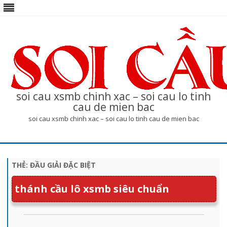
soi cau xsmb chinh xac – soi cau lo tinh
cau de mien bac
soi cau xsmb chinh xac – soi cau lo tinh cau de mien bac
Skip
to
content
THẺ:
ĐẦU GIẢI ĐẶC BIỆT
thánh cầu lô xsmb siêu chuẩn