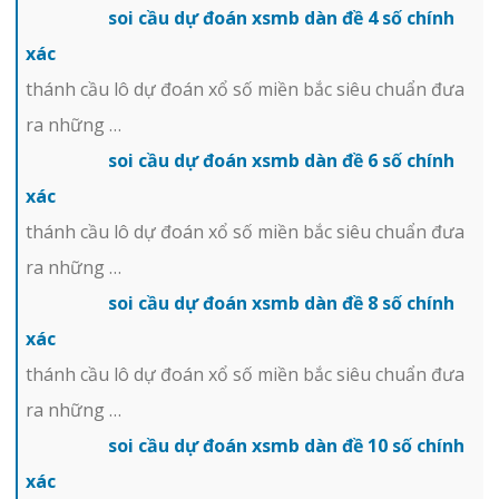
soi cầu dự đoán xsmb dàn đề 4 số chính
xác
thánh cầu lô dự đoán xổ số miền bắc siêu chuẩn đưa
ra những …
soi cầu dự đoán xsmb dàn đề 6 số chính
xác
thánh cầu lô dự đoán xổ số miền bắc siêu chuẩn đưa
ra những …
soi cầu dự đoán xsmb dàn đề 8 số chính
xác
thánh cầu lô dự đoán xổ số miền bắc siêu chuẩn đưa
ra những …
soi cầu dự đoán xsmb dàn đề 10 số chính
xác