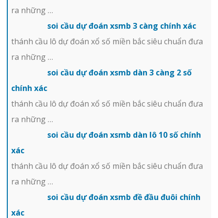
ra những …
soi cầu dự đoán xsmb 3 càng chính xác
thánh cầu lô dự đoán xổ số miền bắc siêu chuẩn đưa
ra những …
soi cầu dự đoán xsmb dàn 3 càng 2 số
chính xác
thánh cầu lô dự đoán xổ số miền bắc siêu chuẩn đưa
ra những …
soi cầu dự đoán xsmb dàn lô 10 số chính
xác
thánh cầu lô dự đoán xổ số miền bắc siêu chuẩn đưa
ra những …
soi cầu dự đoán xsmb đề đầu đuôi chính
xác