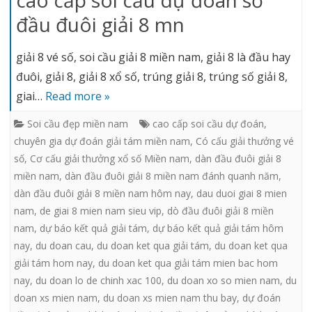
cao cấp soi cầu dự đoán sớ
đầu đuôi giải 8 mn
giải 8 vé số, soi cầu giải 8 miền nam, giải 8 là đầu hay
đuôi, giải 8, giải 8 xổ số, trúng giải 8, trúng số giải 8,
giai…
Read more »
Soi cầu đẹp miền nam
cao cấp soi cầu dự đoán
,
chuyên gia dự đoán giải tám miền nam
,
Có cấu giải thưởng vé
số
,
Cơ cấu giải thưởng xổ số Miền nam
,
dàn đầu đuôi giải 8
miền nam
,
dàn đầu đuôi giải 8 miền nam đánh quanh năm
,
dàn đầu đuôi giải 8 miền nam hôm nay
,
dau duoi giai 8 mien
nam
,
de giai 8 mien nam sieu vip
,
dò đầu đuôi giải 8 miền
nam
,
dự báo kết quả giải tám
,
dự báo kết quả giải tám hôm
nay
,
du doan cau
,
du doan ket qua giải tám
,
du doan ket qua
giải tám hom nay
,
du doan ket qua giải tám mien bac hom
nay
,
du doan lo de chinh xac 100
,
du doan xo so mien nam
,
du
doan xs mien nam
,
du doan xs mien nam thu bay
,
dự đoán