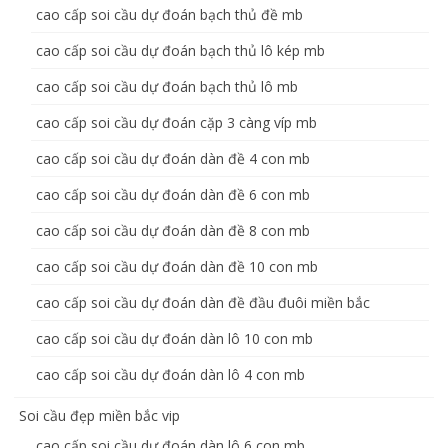
cao cấp soi cầu dự đoán bạch thủ đề mb
cao cấp soi cầu dự đoán bạch thủ lô kép mb
cao cấp soi cầu dự đoán bạch thủ lô mb
cao cấp soi cầu dự đoán cặp 3 càng víp mb
cao cấp soi cầu dự đoán dàn đề 4 con mb
cao cấp soi cầu dự đoán dàn đề 6 con mb
cao cấp soi cầu dự đoán dàn đề 8 con mb
cao cấp soi cầu dự đoán dàn đề 10 con mb
cao cấp soi cầu dự đoán dàn đề đầu đuôi miền bắc
cao cấp soi cầu dự đoán dàn lô 10 con mb
cao cấp soi cầu dự đoán dàn lô 4 con mb
Soi cầu đẹp miền bắc vip
cao cấp soi cầu dự đoán dàn lô 6 con mb