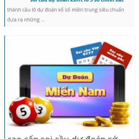
thánh cầu lô dự đoán xổ số miền trung siêu chuẩn
đưa ra những …