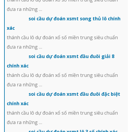
đưa ra những …
soi cầu dự đoán xsmt song thủ lô chính
xác
thánh cầu lô dự đoán xổ số miền trung siêu chuẩn
đưa ra những …
soi cầu dự đoán xsmt đầu đuôi giải 8
chính xác
thánh cầu lô dự đoán xổ số miền trung siêu chuẩn
đưa ra những …
soi cầu dự đoán xsmt đầu đuôi đặc biệt
chính xác
thánh cầu lô dự đoán xổ số miền trung siêu chuẩn
đưa ra những …
soi cầu dự đoán xsmt lô 3 số chính xác