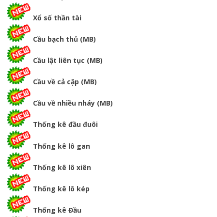
Xổ số thần tài
Cầu bạch thủ (MB)
Cầu lật liên tục (MB)
Cầu về cả cặp (MB)
Cầu về nhiều nháy (MB)
Thống kê đầu đuôi
Thống kê lô gan
Thống kê lô xiên
Thống kê lô kép
Thống kê Đầu