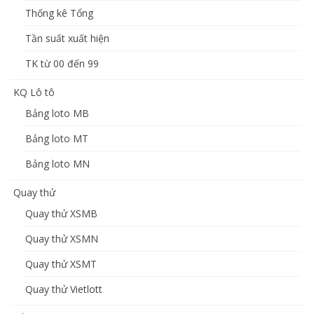
Thống kê Tổng
Tần suất xuất hiện
TK từ 00 đến 99
KQ Lô tô
Bảng loto MB
Bảng loto MT
Bảng loto MN
Quay thử
Quay thử XSMB
Quay thử XSMN
Quay thử XSMT
Quay thử Vietlott