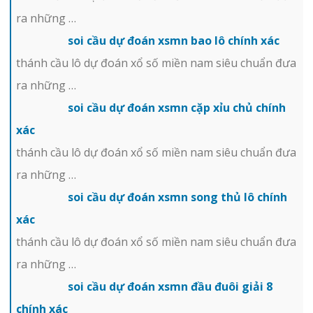
ra những …
soi cầu dự đoán xsmn bao lô chính xác
thánh cầu lô dự đoán xổ số miền nam siêu chuẩn đưa
ra những …
soi cầu dự đoán xsmn cặp xỉu chủ chính
xác
thánh cầu lô dự đoán xổ số miền nam siêu chuẩn đưa
ra những …
soi cầu dự đoán xsmn song thủ lô chính
xác
thánh cầu lô dự đoán xổ số miền nam siêu chuẩn đưa
ra những …
soi cầu dự đoán xsmn đầu đuôi giải 8
chính xác