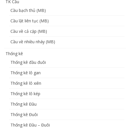
TK Cầu
Cầu bạch thủ (MB)
Cầu lật liên tục (MB)
Cầu về cả cặp (MB)
Cầu về nhiều nháy (MB)
Thống kê
Thống kê đầu đuôi
Thống kê lô gan
Thống kê lô xiên
Thống kê lô kép
Thống kê Đầu
Thống kê Đuôi
Thống kê Đầu – Đuôi