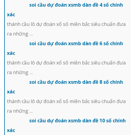
soi cầu dự đoán xsmb dàn đề 4 số chính
xác
thánh cầu lô dự đoán xổ số miền bắc siêu chuẩn đưa
ra những …
soi cầu dự đoán xsmb dàn đề 6 số chính
xác
thánh cầu lô dự đoán xổ số miền bắc siêu chuẩn đưa
ra những …
soi cầu dự đoán xsmb dàn đề 8 số chính
xác
thánh cầu lô dự đoán xổ số miền bắc siêu chuẩn đưa
ra những …
soi cầu dự đoán xsmb dàn đề 10 số chính
xác