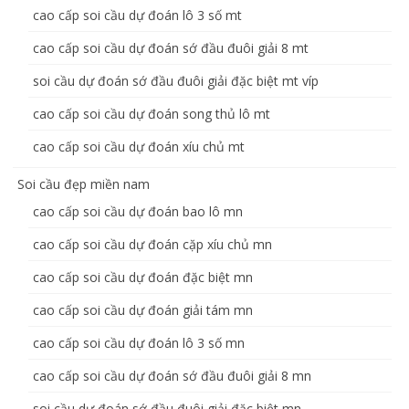
cao cấp soi cầu dự đoán lô 3 số mt
cao cấp soi cầu dự đoán sớ đầu đuôi giải 8 mt
soi cầu dự đoán sớ đầu đuôi giải đặc biệt mt víp
cao cấp soi cầu dự đoán song thủ lô mt
cao cấp soi cầu dự đoán xíu chủ mt
Soi cầu đẹp miền nam
cao cấp soi cầu dự đoán bao lô mn
cao cấp soi cầu dự đoán cặp xíu chủ mn
cao cấp soi cầu dự đoán đặc biệt mn
cao cấp soi cầu dự đoán giải tám mn
cao cấp soi cầu dự đoán lô 3 số mn
cao cấp soi cầu dự đoán sớ đầu đuôi giải 8 mn
soi cầu dự đoán sớ đầu đuôi giải đặc biệt mn