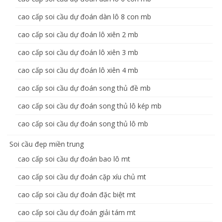
cao cấp soi cầu dự đoán dàn lô 8 con mb
cao cấp soi cầu dự đoán lô xiên 2 mb
cao cấp soi cầu dự đoán lô xiên 3 mb
cao cấp soi cầu dự đoán lô xiên 4 mb
cao cấp soi cầu dự đoán song thủ đề mb
cao cấp soi cầu dự đoán song thủ lô kép mb
cao cấp soi cầu dự đoán song thủ lô mb
Soi cầu đẹp miền trung
cao cấp soi cầu dự đoán bao lô mt
cao cấp soi cầu dự đoán cặp xíu chủ mt
cao cấp soi cầu dự đoán đặc biệt mt
cao cấp soi cầu dự đoán giải tám mt