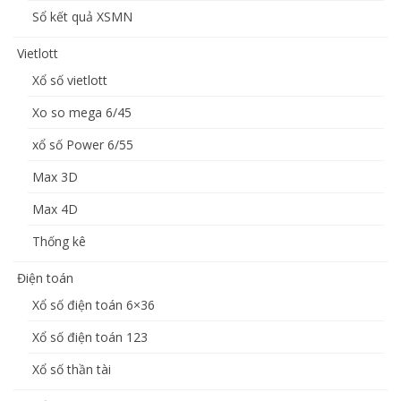
Sổ kết quả XSMN
Vietlott
Xổ số vietlott
Xo so mega 6/45
xổ số Power 6/55
Max 3D
Max 4D
Thống kê
Điện toán
Xổ số điện toán 6×36
Xổ số điện toán 123
Xổ số thần tài