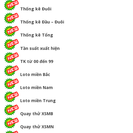
Thống kê Đuôi
Thống kê Đầu – Đuôi
Thống kê Tổng
Tần suất xuất hiện
TK từ 00 đến 99
Loto miền Bắc
Loto miền Nam
Loto miền Trung
Quay thử XSMB
Quay thử XSMN