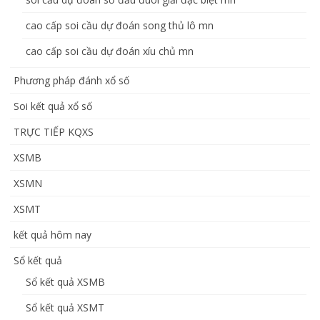
cao cấp soi cầu dự đoán song thủ lô mn
cao cấp soi cầu dự đoán xíu chủ mn
Phương pháp đánh xổ số
Soi kết quả xổ số
TRỰC TIẾP KQXS
XSMB
XSMN
XSMT
kết quả hôm nay
Sổ kết quả
Sổ kết quả XSMB
Sổ kết quả XSMT