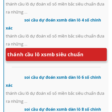
thánh cầu lô dự đoán xổ số miền bắc siêu chuẩn đưa
ra những …
soi cầu dự đoán xsmb dàn lô 4 số chính
xác
thánh cầu lô dự đoán xổ số miền bắc siêu chuẩn đưa
ra những …
thánh cầu lô xsmb siêu chuẩn
soi cầu dự đoán xsmb dàn lô 6 số chính
xác
thánh cầu lô dự đoán xổ số miền bắc siêu chuẩn đưa
ra những …
soi cầu dự đoán xsmb dàn lô 8 số chính