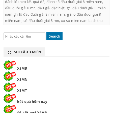
đánh lô theo kết quả đề
,
đánh số đầu đuôi giải 8 miền nam
,
đầu đuôi giải 8 mn
,
đầu giải đặc biệt
,
ghi đầu đuôi giải 8 miền
nam ghi lô đầu đuôi giải 8 miền nam
,
giá lô đầu đuôi giải 8
miền nam
,
sớ đầu đuôi giải 8 mn
,
xo so mien nam bach thu
Search
SOI CẦU 3 MIỀN
XSMB
XSMN
XSMT
kết quả hôm nay
Sổ kết quả XSMB