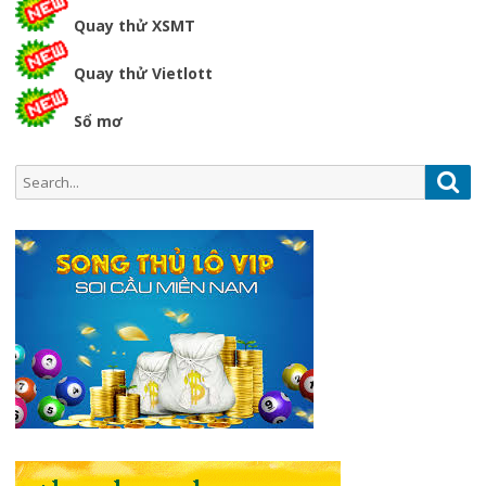
Quay thử XSMT
Quay thử Vietlott
Sổ mơ
Search
Sea
for: