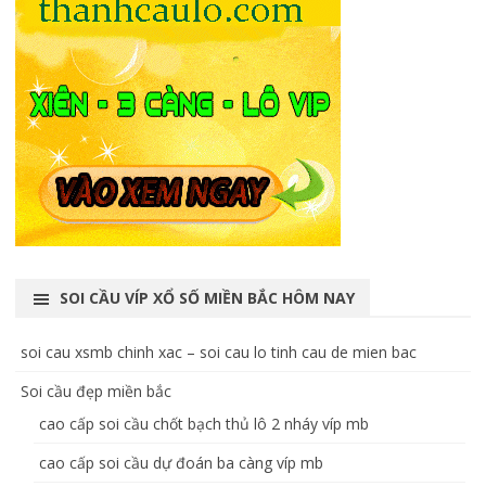
SOI CẦU VÍP XỔ SỐ MIỀN BẮC HÔM NAY
soi cau xsmb chinh xac – soi cau lo tinh cau de mien bac
Soi cầu đẹp miền bắc
cao cấp soi cầu chốt bạch thủ lô 2 nháy víp mb
cao cấp soi cầu dự đoán ba càng víp mb