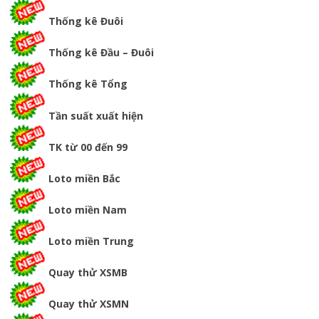
Thống kê Đuôi
Thống kê Đầu – Đuôi
Thống kê Tổng
Tần suất xuất hiện
TK từ 00 đến 99
Loto miền Bắc
Loto miền Nam
Loto miền Trung
Quay thử XSMB
Quay thử XSMN