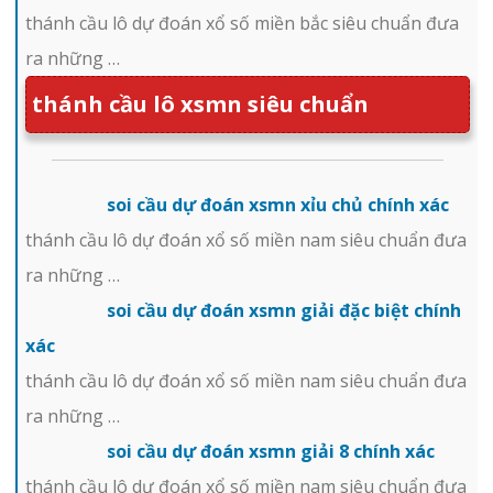
thánh cầu lô dự đoán xổ số miền bắc siêu chuẩn đưa
ra những …
thánh cầu lô xsmn siêu chuẩn
soi cầu dự đoán xsmn xỉu chủ chính xác
thánh cầu lô dự đoán xổ số miền nam siêu chuẩn đưa
ra những …
soi cầu dự đoán xsmn giải đặc biệt chính
xác
thánh cầu lô dự đoán xổ số miền nam siêu chuẩn đưa
ra những …
soi cầu dự đoán xsmn giải 8 chính xác
thánh cầu lô dự đoán xổ số miền nam siêu chuẩn đưa