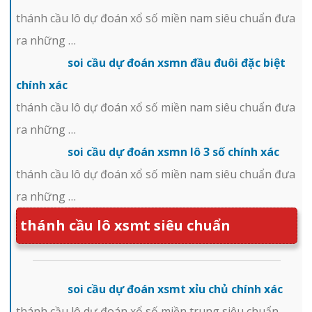
thánh cầu lô dự đoán xổ số miền nam siêu chuẩn đưa
ra những …
soi cầu dự đoán xsmn đầu đuôi đặc biệt
chính xác
thánh cầu lô dự đoán xổ số miền nam siêu chuẩn đưa
ra những …
soi cầu dự đoán xsmn lô 3 số chính xác
thánh cầu lô dự đoán xổ số miền nam siêu chuẩn đưa
ra những …
thánh cầu lô xsmt siêu chuẩn
soi cầu dự đoán xsmt xỉu chủ chính xác
thánh cầu lô dự đoán xổ số miền trung siêu chuẩn