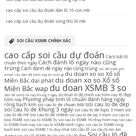
cao cấp soi cầu dự đoán dàn lô 10 con mb
cao cấp soi cầu dự đoán song thủ lô mb
SOI CẦU XSMB CHÍNH XÁC
cao cấp soi cầu dự đoán
Cách bắt lô
Cách đánh lô ngày nào cũng
chuẩn theo ngày
trúng
Cách đánh đề ngày nào cũng trúng
các đề miễn phí
du doan xo so Xổ số
email
cầu dàn đề hôm nay ăn món gì
du doan xo so Xổ số
Miền Bắc dại phát
du doan XSMB 3 so
Miền Bắc wap
lô đẹp
dự đoán lô đề chính xác hôm nay
dàn đề xsmb tối nay khung 3 ngày
Phương pháp tính lô chuẩn đánh hàng ngày
hôm nay
soi cau lo de dep
rồng bạch kim
soi cau lo de chuan 668
soi cau lo de khung 3 ngay
soi cau lo de kqxs 3 mien
soi
cau lo de mt
soi cau lo de online
soi cau lo de vip 3 mien
soi cau lo
kep XSMB
soi cau lo XSMB 3s
soi cau lo XSMB 16 nhay hom nay
soi cau
lo XSMB hom nay
soi cau lo XSMB minh ngoc
soi cau lo XSMB rong
soi cầu lô
bach kim
soi cau XSMB 1 lo duy nhat
soi cầu lô mn âm
Soi cầu lô đề
soi cầu lô đẹp
dương
soi cầu lô XSMB chuẩn