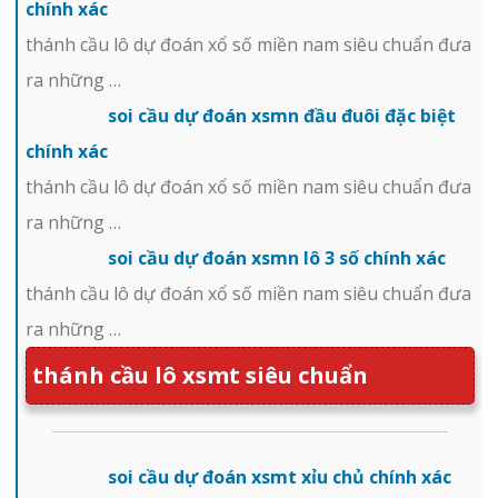
chính xác
thánh cầu lô dự đoán xổ số miền nam siêu chuẩn đưa
ra những …
soi cầu dự đoán xsmn đầu đuôi đặc biệt
chính xác
thánh cầu lô dự đoán xổ số miền nam siêu chuẩn đưa
ra những …
soi cầu dự đoán xsmn lô 3 số chính xác
thánh cầu lô dự đoán xổ số miền nam siêu chuẩn đưa
ra những …
thánh cầu lô xsmt siêu chuẩn
soi cầu dự đoán xsmt xỉu chủ chính xác