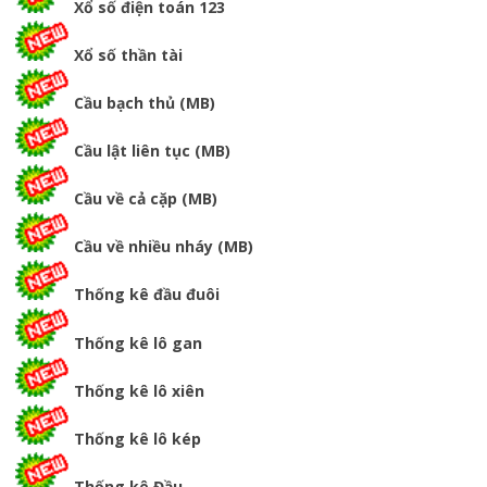
Xổ số điện toán 123
Xổ số thần tài
Cầu bạch thủ (MB)
Cầu lật liên tục (MB)
Cầu về cả cặp (MB)
Cầu về nhiều nháy (MB)
Thống kê đầu đuôi
Thống kê lô gan
Thống kê lô xiên
Thống kê lô kép
Thống kê Đầu