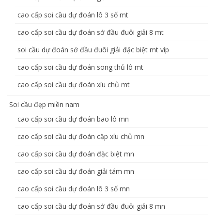
cao cấp soi cầu dự đoán lô 3 số mt
cao cấp soi cầu dự đoán sớ đầu đuôi giải 8 mt
soi cầu dự đoán sớ đầu đuôi giải đặc biệt mt víp
cao cấp soi cầu dự đoán song thủ lô mt
cao cấp soi cầu dự đoán xíu chủ mt
Soi cầu đẹp miền nam
cao cấp soi cầu dự đoán bao lô mn
cao cấp soi cầu dự đoán cặp xíu chủ mn
cao cấp soi cầu dự đoán đặc biệt mn
cao cấp soi cầu dự đoán giải tám mn
cao cấp soi cầu dự đoán lô 3 số mn
cao cấp soi cầu dự đoán sớ đầu đuôi giải 8 mn