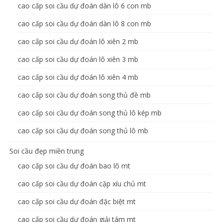
cao cấp soi cầu dự đoán dàn lô 6 con mb
cao cấp soi cầu dự đoán dàn lô 8 con mb
cao cấp soi cầu dự đoán lô xiên 2 mb
cao cấp soi cầu dự đoán lô xiên 3 mb
cao cấp soi cầu dự đoán lô xiên 4 mb
cao cấp soi cầu dự đoán song thủ đề mb
cao cấp soi cầu dự đoán song thủ lô kép mb
cao cấp soi cầu dự đoán song thủ lô mb
Soi cầu đẹp miền trung
cao cấp soi cầu dự đoán bao lô mt
cao cấp soi cầu dự đoán cặp xíu chủ mt
cao cấp soi cầu dự đoán đặc biệt mt
cao cấp soi cầu dự đoán giải tám mt