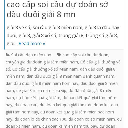
cao cấp soi cầu dự đoán sớ
đầu đuôi giải 8 mn
giải 8 vé số, soi cầu giải 8 miền nam, giải 8 là đầu hay
đuôi, giải 8, giải 8 xổ số, trúng giải 8, trúng số giải 8,
giai…
Read more »
Soi cầu đẹp miền nam
cao cấp soi cầu dự đoán
,
chuyên gia dự đoán giải tám miền nam
,
Có cấu giải thưởng vé
số
,
Cơ cấu giải thưởng xổ số Miền nam
,
dàn đầu đuôi giải 8
miền nam
,
dàn đầu đuôi giải 8 miền nam đánh quanh năm
,
dàn đầu đuôi giải 8 miền nam hôm nay
,
dau duoi giai 8 mien
nam
,
de giai 8 mien nam sieu vip
,
dò đầu đuôi giải 8 miền
nam
,
dự báo kết quả giải tám
,
dự báo kết quả giải tám hôm
nay
,
du doan cau
,
du doan ket qua giải tám
,
du doan ket qua
giải tám hom nay
,
du doan ket qua giải tám mien bac hom
nay
,
du doan lo de chinh xac 100
,
du doan xo so mien nam
,
du
doan xs mien nam
,
du doan xs mien nam thu bay
,
dự đoán