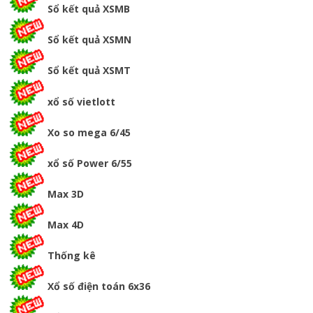
Sổ kết quả XSMB
Sổ kết quả XSMN
Sổ kết quả XSMT
xổ số vietlott
Xo so mega 6/45
xổ số Power 6/55
Max 3D
Max 4D
Thống kê
Xổ số điện toán 6x36