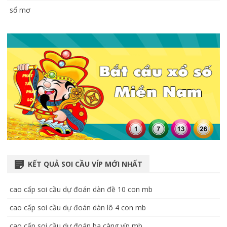
sổ mơ
KẾT QUẢ SOI CẦU VÍP MỚI NHẤT
cao cấp soi cầu dự đoán dàn đề 10 con mb
cao cấp soi cầu dự đoán dàn lô 4 con mb
cao cấp soi cầu dự đoán ba càng víp mb