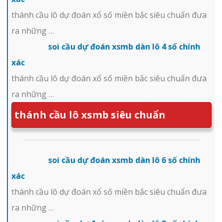
thánh cầu lô dự đoán xổ số miền bắc siêu chuẩn đưa
ra những …
soi cầu dự đoán xsmb dàn lô 4 số chính
xác
thánh cầu lô dự đoán xổ số miền bắc siêu chuẩn đưa
ra những …
thánh cầu lô xsmb siêu chuẩn
soi cầu dự đoán xsmb dàn lô 6 số chính
xác
thánh cầu lô dự đoán xổ số miền bắc siêu chuẩn đưa
ra những …