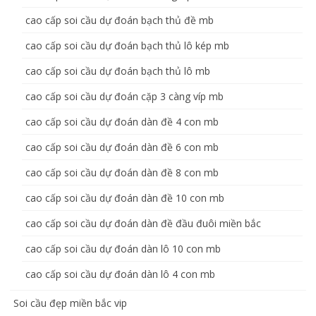
cao cấp soi cầu dự đoán bạch thủ đề mb
cao cấp soi cầu dự đoán bạch thủ lô kép mb
cao cấp soi cầu dự đoán bạch thủ lô mb
cao cấp soi cầu dự đoán cặp 3 càng víp mb
cao cấp soi cầu dự đoán dàn đề 4 con mb
cao cấp soi cầu dự đoán dàn đề 6 con mb
cao cấp soi cầu dự đoán dàn đề 8 con mb
cao cấp soi cầu dự đoán dàn đề 10 con mb
cao cấp soi cầu dự đoán dàn đề đầu đuôi miền bắc
cao cấp soi cầu dự đoán dàn lô 10 con mb
cao cấp soi cầu dự đoán dàn lô 4 con mb
Soi cầu đẹp miền bắc vip