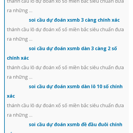
thánh cầu lô dự đoán xổ số miền bắc siêu chuẩn đưa
ra những …
soi cầu dự đoán xsmb 3 càng chính xác
thánh cầu lô dự đoán xổ số miền bắc siêu chuẩn đưa
ra những …
soi cầu dự đoán xsmb dàn 3 càng 2 số
chính xác
thánh cầu lô dự đoán xổ số miền bắc siêu chuẩn đưa
ra những …
soi cầu dự đoán xsmb dàn lô 10 số chính
xác
thánh cầu lô dự đoán xổ số miền bắc siêu chuẩn đưa
ra những …
soi cầu dự đoán xsmb đề đầu đuôi chính