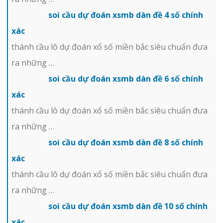
soi cầu dự đoán xsmb dàn đề 4 số chính
xác
thánh cầu lô dự đoán xổ số miền bắc siêu chuẩn đưa
ra những …
soi cầu dự đoán xsmb dàn đề 6 số chính
xác
thánh cầu lô dự đoán xổ số miền bắc siêu chuẩn đưa
ra những …
soi cầu dự đoán xsmb dàn đề 8 số chính
xác
thánh cầu lô dự đoán xổ số miền bắc siêu chuẩn đưa
ra những …
soi cầu dự đoán xsmb dàn đề 10 số chính
xác