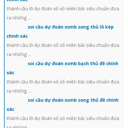
thánh cầu lô dự đoán xổ số miền bắc siêu chuẩn đưa
ra những …
soi cầu dự đoán xsmb song thủ lô kép
chính xác
thánh cầu lô dự đoán xổ số miền bắc siêu chuẩn đưa
ra những …
soi cầu dự đoán xsmb bạch thủ đề chính
xác
thánh cầu lô dự đoán xổ số miền bắc siêu chuẩn đưa
ra những …
soi cầu dự đoán xsmb song thủ đề chính
xác
thánh cầu lô dự đoán xổ số miền bắc siêu chuẩn đưa
ra những …