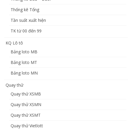
Thống kê Tổng
Tần suất xuất hiện
TK từ 00 đến 99
KQ Lô tô
Bảng loto MB
Bảng loto MT
Bảng loto MN
Quay thử
Quay thử XSMB
Quay thử XSMN
Quay thử XSMT
Quay thử Vietlott