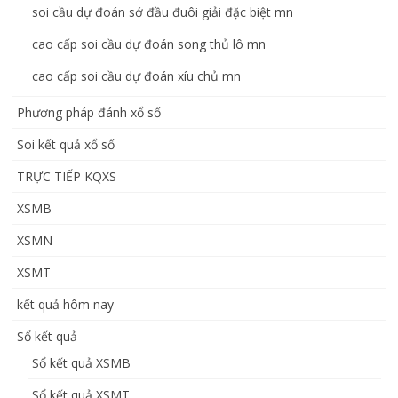
soi cầu dự đoán sớ đầu đuôi giải đặc biệt mn
cao cấp soi cầu dự đoán song thủ lô mn
cao cấp soi cầu dự đoán xíu chủ mn
Phương pháp đánh xổ số
Soi kết quả xổ số
TRỰC TIẾP KQXS
XSMB
XSMN
XSMT
kết quả hôm nay
Sổ kết quả
Sổ kết quả XSMB
Sổ kết quả XSMT