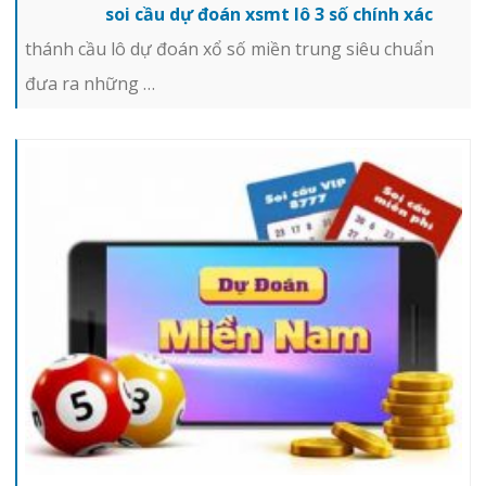
soi cầu dự đoán xsmt lô 3 số chính xác
thánh cầu lô dự đoán xổ số miền trung siêu chuẩn
đưa ra những …