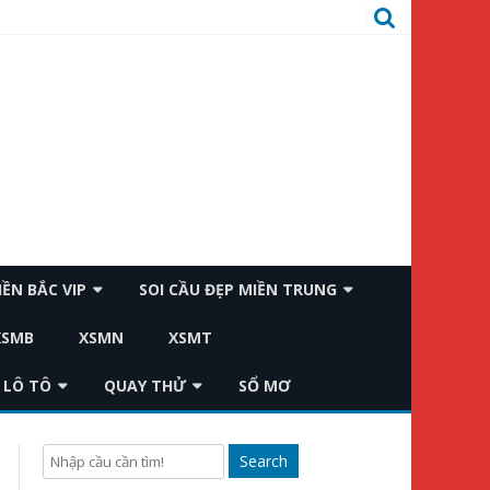
IỀN BẮC VIP
SOI CẦU ĐẸP MIỀN TRUNG
 DỰ ĐOÁN
XSMB
XSMN
CAO CẤP SOI CẦU DỰ ĐOÁN
XSMT
BAO LÔ MT
 LÔ TÔ
QUAY THỬ
SỔ MƠ
 DỰ ĐOÁN
CAO CẤP SOI CẦU DỰ ĐOÁN
NG LOTO MB
QUAY THỬ XSMB
CẶP XÍU CHỦ MT
Search
 DỰ ĐOÁN LÔ
NG LOTO MT
QUAY THỬ XSMN
CAO CẤP SOI CẦU DỰ ĐOÁN