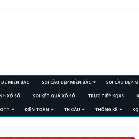
Skip
 DE MIEN BAC
SOI CẦU ĐẸP MIỀN BẮC
SOI CẦU ĐẸP M
to
content
NH XỔ SỐ
SOI KẾT QUẢ XỔ SỐ
CAO CẤP SOI CẦU CHỐT BẠCH
TRỰC TIẾP KQXS
CAO CẤP SOI CẦU
THỦ LÔ 2 NHÁY VÍP MB
DÀN LÔ 6 CON MB
LOTT
ĐIỆN TOÁN
TK CẦU
THỐNG KÊ
KQ
CAO CẤP SOI CẦU DỰ ĐOÁN BA
CAO CẤP SOI CẦU
 VIETLOTT
XỔ SỐ ĐIỆN TOÁN 6×36
CÀNG VÍP MB
CẦU BẠCH THỦ (MB)
THỐNG KÊ ĐẦU ĐUÔI
DÀN LÔ 8 CON MB
BẢ
 MEGA 6/45
XỔ SỐ ĐIỆN TOÁN 123
CAO CẤP SOI CẦU DỰ ĐOÁN
CẦU LẬT LIÊN TỤC (MB)
THỐNG KÊ LÔ GAN
CAO CẤP SOI CẦU
BẢ