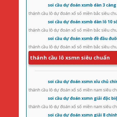
soi cầu dự đoán xsmb dàn 3 càng 
thánh cầu lô dự đoán xổ số miền bắc siêu c
soi cầu dự đoán xsmb dàn lô 10 s
thánh cầu lô dự đoán xổ số miền bắc siêu c
soi cầu dự đoán xsmb đề đầu đuôi
thánh cầu lô dự đoán xổ số miền bắc siêu c
thánh cầu lô xsmn siêu chuẩn
soi cầu dự đoán xsmn xỉu chủ chí
thánh cầu lô dự đoán xổ số miền nam siêu c
soi cầu dự đoán xsmn giải đặc biệ
thánh cầu lô dự đoán xổ số miền nam siêu c
soi cầu dự đoán xsmn giải 8 chín