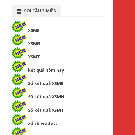
ĐẶC BIỆT MT
NG LOTO MN
QUAY THỬ XSMT
SOI CẦU 3 MIỀN
 DỰ ĐOÁN LÔ
CAO CẤP SOI CẦU DỰ ĐOÁN
QUAY THỬ VIETLOTT
GIẢI TÁM MT
XSMB
 DỰ ĐOÁN LÔ
CAO CẤP SOI CẦU DỰ ĐOÁN LÔ
3 SỐ MT
XSMN
 DỰ ĐOÁN
CAO CẤP SOI CẦU DỰ ĐOÁN SỚ
XSMT
ĐẦU ĐUÔI GIẢI 8 MT
kết quả hôm nay
 DỰ ĐOÁN
SOI CẦU DỰ ĐOÁN SỚ ĐẦU
 MB
ĐUÔI GIẢI ĐẶC BIỆT MT VÍP
Sổ kết quả XSMB
 DỰ ĐOÁN
CAO CẤP SOI CẦU DỰ ĐOÁN
Sổ kết quả XSMN
SONG THỦ LÔ MT
Sổ kết quả XSMT
CAO CẤP SOI CẦU DỰ ĐOÁN XÍU
CHỦ MT
xổ số vietlott