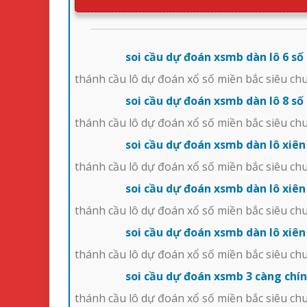
soi cầu dự đoán xsmb dàn lô 6 số
thánh cầu lô dự đoán xổ số miền bắc siêu c
soi cầu dự đoán xsmb dàn lô 8 số
thánh cầu lô dự đoán xổ số miền bắc siêu c
soi cầu dự đoán xsmb dàn lô xiên
thánh cầu lô dự đoán xổ số miền bắc siêu c
soi cầu dự đoán xsmb dàn lô xiên
thánh cầu lô dự đoán xổ số miền bắc siêu c
soi cầu dự đoán xsmb dàn lô xiên
thánh cầu lô dự đoán xổ số miền bắc siêu c
soi cầu dự đoán xsmb 3 càng chín
thánh cầu lô dự đoán xổ số miền bắc siêu c