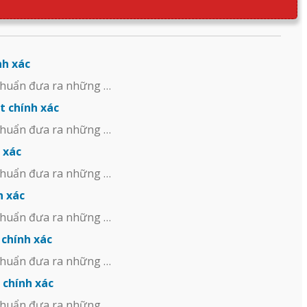
nh xác
 chuẩn đưa ra những …
t chính xác
 chuẩn đưa ra những …
 xác
 chuẩn đưa ra những …
h xác
 chuẩn đưa ra những …
 chính xác
 chuẩn đưa ra những …
 chính xác
 chuẩn đưa ra những …