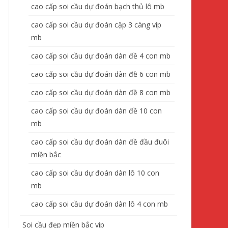
cao cấp soi cầu dự đoán bạch thủ lô mb
cao cấp soi cầu dự đoán cặp 3 càng víp
mb
cao cấp soi cầu dự đoán dàn đề 4 con mb
cao cấp soi cầu dự đoán dàn đề 6 con mb
cao cấp soi cầu dự đoán dàn đề 8 con mb
cao cấp soi cầu dự đoán dàn đề 10 con
mb
cao cấp soi cầu dự đoán dàn đề đầu đuôi
miền bắc
cao cấp soi cầu dự đoán dàn lô 10 con
mb
cao cấp soi cầu dự đoán dàn lô 4 con mb
Soi cầu đẹp miền bắc vip