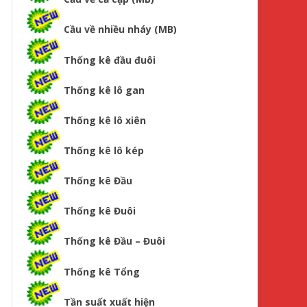
Cầu về nhiều nháy (MB)
Thống kê đầu đuôi
Thống kê lô gan
Thống kê lô xiên
Thống kê lô kép
Thống kê Đầu
Thống kê Đuôi
Thống kê Đầu – Đuôi
Thống kê Tổng
Tần suất xuất hiện