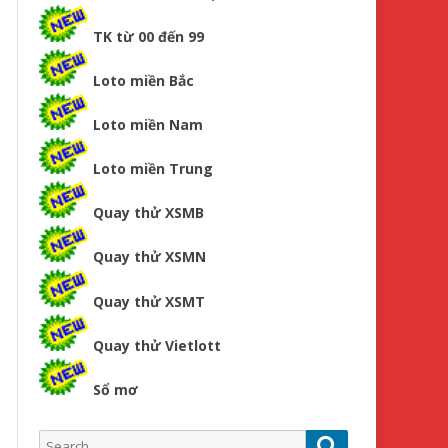
TK từ 00 đến 99
Loto miền Bắc
Loto miền Nam
Loto miền Trung
Quay thử XSMB
Quay thử XSMN
Quay thử XSMT
Quay thử Vietlott
Sổ mơ
Search
Search