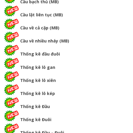
Cầu bạch thủ (MB)
Cầu lật liên tục (MB)
Cầu về cả cặp (MB)
Cầu về nhiều nháy (MB)
Thống kê đầu đuôi
Thống kê lô gan
Thống kê lô xiên
Thống kê lô kép
Thống kê Đầu
Thống kê Đuôi
Thống kê Đầu – Đuôi