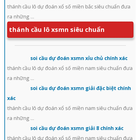
thánh cầu lô dự đoán xổ số miền bắc siêu chuẩn đưa
ra những …
thánh cầu lô xsmn siêu chuẩn
soi cầu dự đoán xsmn xỉu chủ chính xác
thánh cầu lô dự đoán xổ số miền nam siêu chuẩn đưa
ra những …
soi cầu dự đoán xsmn giải đặc biệt chính
xác
thánh cầu lô dự đoán xổ số miền nam siêu chuẩn đưa
ra những …
soi cầu dự đoán xsmn giải 8 chính xác
thánh cầu lô dự đoán xổ số miền nam siêu chuẩn đưa