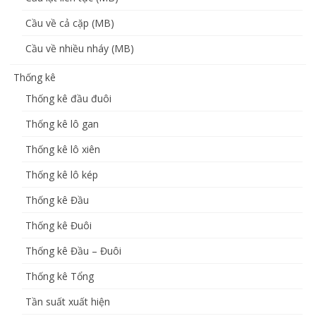
Cầu về cả cặp (MB)
Cầu về nhiều nháy (MB)
Thống kê
Thống kê đầu đuôi
Thống kê lô gan
Thống kê lô xiên
Thống kê lô kép
Thống kê Đầu
Thống kê Đuôi
Thống kê Đầu – Đuôi
Thống kê Tổng
Tần suất xuất hiện