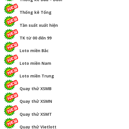
Thống kê Tổng
Tần suất xuất hiện
TK từ 00 đến 99
Loto miền Bắc
Loto miền Nam
Loto miền Trung
Quay thử XSMB
Quay thử XSMN
Quay thử XSMT
Quay thử Vietlott