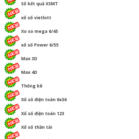
Sổ kết quả XSMT
xổ số vietlott
Xo so mega 6/45
xổ số Power 6/55
Max 3D
Max 4D
Thống kê
Xổ số điện toán 6x36
Xổ số điện toán 123
Xổ số thần tài