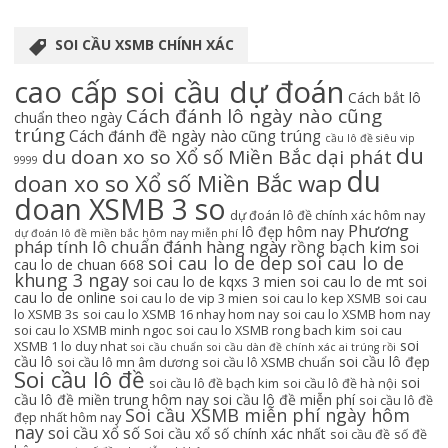
SOI CẦU XSMB CHÍNH XÁC
cao cấp soi cầu dự đoán
Cách bắt lô
Cách đánh lô ngày nào cũng
chuẩn theo ngày
trúng
Cách đánh đề ngày nào cũng trúng
cầu lô đề siêu vip
du
du doan xo so Xổ số Miền Bắc dại phát
9999
du
doan xo so Xổ số Miền Bắc wap
doan XSMB 3 so
dự đoán lô đề chính xác hôm nay
Phương
lô đẹp hôm nay
dự đoán lô đề miền bắc hôm nay miễn phí
pháp tính lô chuẩn đánh hàng ngày
rồng bạch kim
soi
soi cau lo de dep
soi cau lo de
cau lo de chuan 668
khung 3 ngay
soi cau lo de kqxs 3 mien
soi cau lo de mt
soi
cau lo de online
soi cau lo de vip 3 mien
soi cau lo kep XSMB
soi cau
lo XSMB 3s
soi cau lo XSMB 16 nhay hom nay
soi cau lo XSMB hom nay
soi cau lo XSMB minh ngoc
soi cau lo XSMB rong bach kim
soi cau
soi
XSMB 1 lo duy nhat
soi cầu chuẩn
soi cầu dàn đề chính xác ai trúng rồi
cầu lô
soi cầu lô đẹp
soi cầu lô mn âm dương
soi cầu lô XSMB chuẩn
Soi cầu lô đề
soi
soi cầu lô đề bạch kim
soi cầu lô đề hà nội
cầu lô đề miền trung hôm nay
soi cầu lô đề miễn phí
soi cầu lô đề
Soi cầu XSMB miễn phí ngày hôm
đẹp nhất hôm nay
nay
soi cầu xổ số
Soi cầu xổ số chính xác nhất
soi cầu đề
số đề