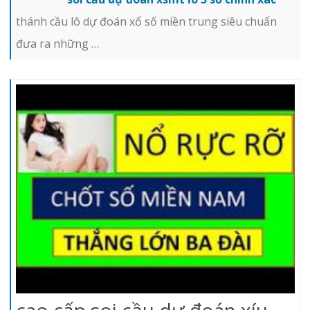
thánh cầu lô dự đoán xổ số miền trung siêu chuẩn
đưa ra những …