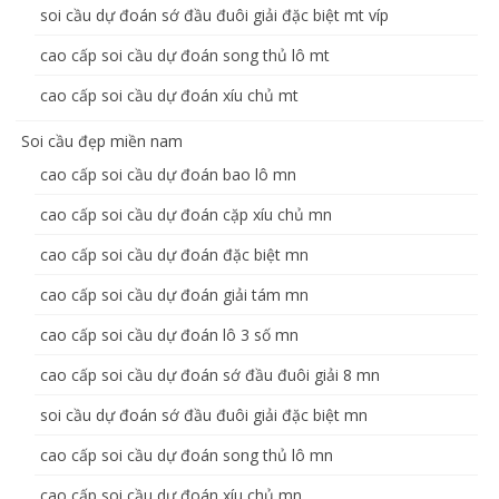
soi cầu dự đoán sớ đầu đuôi giải đặc biệt mt víp
cao cấp soi cầu dự đoán song thủ lô mt
cao cấp soi cầu dự đoán xíu chủ mt
Soi cầu đẹp miền nam
cao cấp soi cầu dự đoán bao lô mn
cao cấp soi cầu dự đoán cặp xíu chủ mn
cao cấp soi cầu dự đoán đặc biệt mn
cao cấp soi cầu dự đoán giải tám mn
cao cấp soi cầu dự đoán lô 3 số mn
cao cấp soi cầu dự đoán sớ đầu đuôi giải 8 mn
soi cầu dự đoán sớ đầu đuôi giải đặc biệt mn
cao cấp soi cầu dự đoán song thủ lô mn
cao cấp soi cầu dự đoán xíu chủ mn