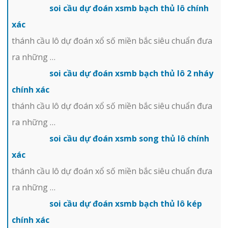
soi cầu dự đoán xsmb bạch thủ lô chính
xác
thánh cầu lô dự đoán xổ số miền bắc siêu chuẩn đưa
ra những …
soi cầu dự đoán xsmb bạch thủ lô 2 nháy
chính xác
thánh cầu lô dự đoán xổ số miền bắc siêu chuẩn đưa
ra những …
soi cầu dự đoán xsmb song thủ lô chính
xác
thánh cầu lô dự đoán xổ số miền bắc siêu chuẩn đưa
ra những …
soi cầu dự đoán xsmb bạch thủ lô kép
chính xác