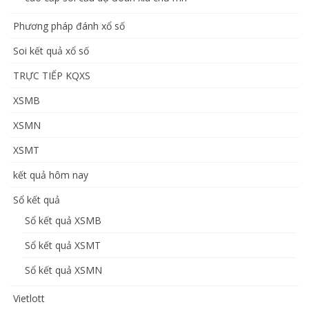
Phương pháp đánh xổ số
Soi kết quả xổ số
TRỰC TIẾP KQXS
XSMB
XSMN
XSMT
kết quả hôm nay
Sổ kết quả
Sổ kết quả XSMB
Sổ kết quả XSMT
Sổ kết quả XSMN
Vietlott