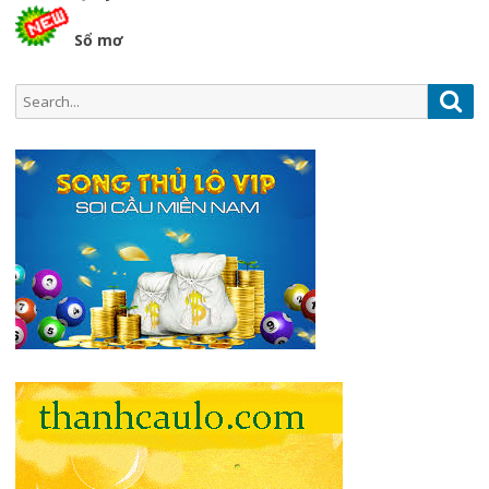
Sổ mơ
Search
Sea
for: