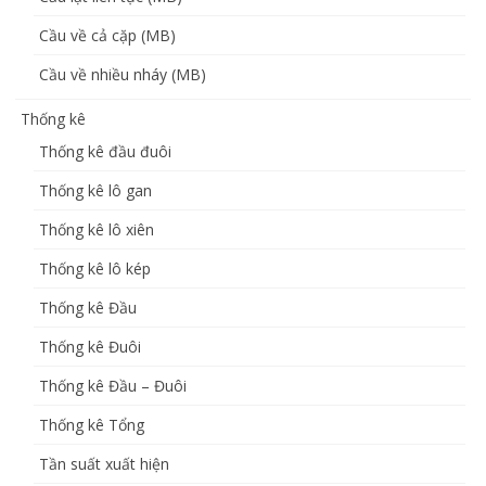
Cầu về cả cặp (MB)
Cầu về nhiều nháy (MB)
Thống kê
Thống kê đầu đuôi
Thống kê lô gan
Thống kê lô xiên
Thống kê lô kép
Thống kê Đầu
Thống kê Đuôi
Thống kê Đầu – Đuôi
Thống kê Tổng
Tần suất xuất hiện