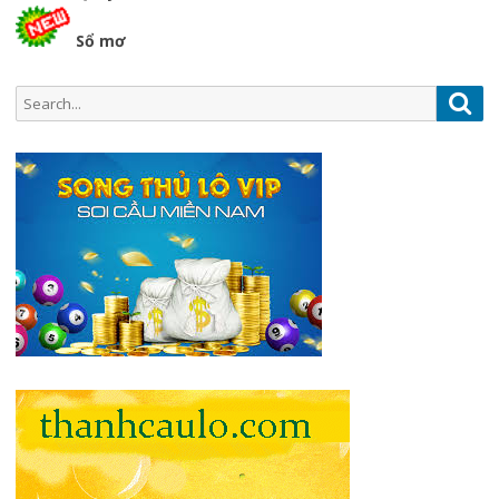
Sổ mơ
Search
Sea
for: