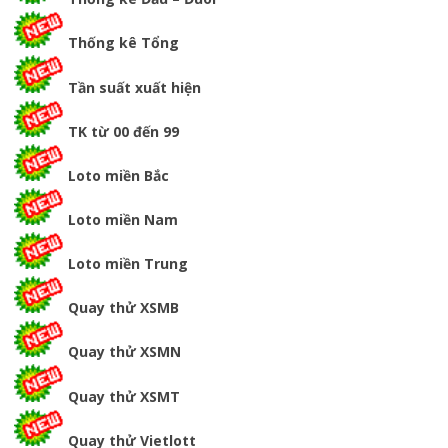
Thống kê Tổng
Tần suất xuất hiện
TK từ 00 đến 99
Loto miền Bắc
Loto miền Nam
Loto miền Trung
Quay thử XSMB
Quay thử XSMN
Quay thử XSMT
Quay thử Vietlott