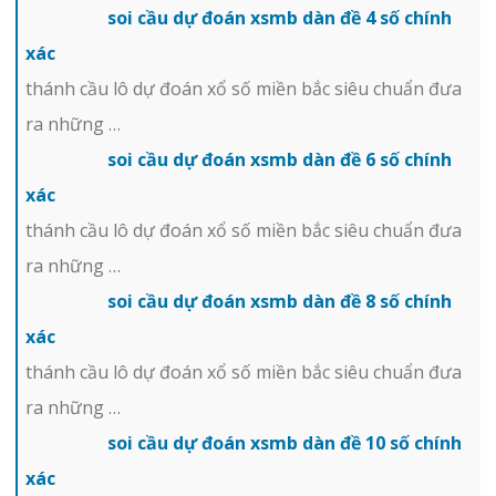
soi cầu dự đoán xsmb dàn đề 4 số chính
xác
thánh cầu lô dự đoán xổ số miền bắc siêu chuẩn đưa
ra những …
soi cầu dự đoán xsmb dàn đề 6 số chính
xác
thánh cầu lô dự đoán xổ số miền bắc siêu chuẩn đưa
ra những …
soi cầu dự đoán xsmb dàn đề 8 số chính
xác
thánh cầu lô dự đoán xổ số miền bắc siêu chuẩn đưa
ra những …
soi cầu dự đoán xsmb dàn đề 10 số chính
xác