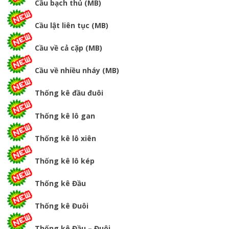
Cầu bạch thủ (MB)
Cầu lật liên tục (MB)
Cầu về cả cặp (MB)
Cầu về nhiều nháy (MB)
Thống kê đầu đuôi
Thống kê lô gan
Thống kê lô xiên
Thống kê lô kép
Thống kê Đầu
Thống kê Đuôi
Thống kê Đầu – Đuôi