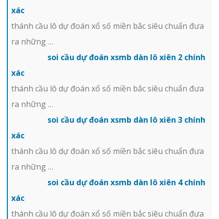
xác
thánh cầu lô dự đoán xổ số miền bắc siêu chuẩn đưa
ra những …
soi cầu dự đoán xsmb dàn lô xiên 2 chính
xác
thánh cầu lô dự đoán xổ số miền bắc siêu chuẩn đưa
ra những …
soi cầu dự đoán xsmb dàn lô xiên 3 chính
xác
thánh cầu lô dự đoán xổ số miền bắc siêu chuẩn đưa
ra những …
soi cầu dự đoán xsmb dàn lô xiên 4 chính
xác
thánh cầu lô dự đoán xổ số miền bắc siêu chuẩn đưa