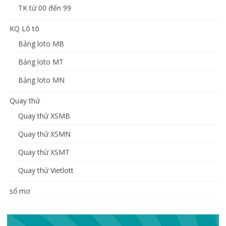
TK từ 00 đến 99
KQ Lô tô
Bảng loto MB
Bảng loto MT
Bảng loto MN
Quay thử
Quay thử XSMB
Quay thử XSMN
Quay thử XSMT
Quay thử Vietlott
sổ mơ