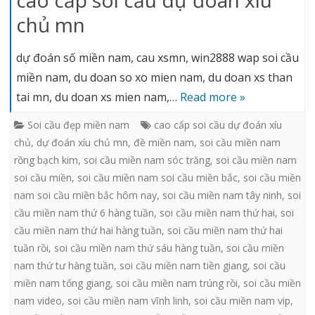
cao cấp soi cầu dự đoán xíu
chủ mn
dự đoán số miền nam, cau xsmn, win2888 wap soi cầu
miền nam, du doan so xo mien nam, du doan xs than
tai mn, du doan xs mien nam,…
Read more »
Soi cầu đẹp miền nam
cao cấp soi cầu dự đoán xíu
chủ
,
dự đoán xíu chủ mn
,
đề miền nam
,
soi cầu miền nam
rồng bạch kim
,
soi cầu miền nam sóc trăng
,
soi cầu miền nam
soi cầu miền
,
soi cầu miền nam soi cầu miền bắc
,
soi cầu miền
nam soi cầu miền bắc hôm nay
,
soi cầu miền nam tây ninh
,
soi
cầu miền nam thứ 6 hàng tuần
,
soi cầu miền nam thứ hai
,
soi
cầu miền nam thứ hai hàng tuần
,
soi cầu miền nam thứ hai
tuần rồi
,
soi cầu miền nam thứ sáu hàng tuần
,
soi cầu miền
nam thứ tư hàng tuần
,
soi cầu miền nam tiền giang
,
soi cầu
miền nam tống giang
,
soi cầu miền nam trúng rồi
,
soi cầu miền
nam video
,
soi cầu miền nam vĩnh linh
,
soi cầu miền nam vip
,