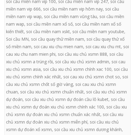
soi cầu miền nam vip 100
,
soi cầu miền nam vip 247
,
soi cầu
miền nam vip 666
,
soi cầu miền nam vip hôm nay
,
soi cầu
miền nam vip wap
,
soi cầu miền nam vũng tàu
,
soi cầu miền
nam wap
,
soi cầu miền nam xổ số
,
soi cầu miền nam xổ số
kiến thiết
,
soi cầu miền nam xskt
,
soi cầu miền nam youtube
,
Soi cầu MN
,
soi cầu quay thử miền nam
,
soi cầu quay thử xổ
số miền nam
,
soi cau xiu chu mien nam
,
soi cau xiu chu mt
,
soi
cau xiu chu nam mien phi
,
soi cầu xiu chủ xsmn 888
,
soi cầu
xiu chủ xsmn a trúng rồi
,
soi cầu xiu chủ xsmn admin
,
soi cau
xiu chủ xsmn asia
,
soi cầu xiu chủ xsmn chính xac 100
,
soi cầu
xiu chủ xsmn chính xác nhất
,
soi cau xiu chủ xsmn chot so
,
soi
cầu xiu chủ xsmn chốt số giờ vàng
,
soi cau xiu chủ xsmn
chuan
,
soi cầu xiu chủ xsmn chuẩn nhất
,
soi cầu xiu chủ xsmn
dự đoán
,
soi cầu xiu chủ xsmn dự đoán cầu lô kubet
,
soi cầu
xiu chủ xsmn dự đoán xiu chủ xsmn chính xác 100
,
soi cầu xiu
chủ xsmn dự đoán xiu chủ xsmn chuẩn xác nhất
,
soi cầu xiu
chủ xsmn dự đoán xiu chủ xsmn miễn phí
,
soi cầu xiu chủ
xsmn dự đoán xổ xsmn
,
soi cầu xiu chủ xsmn dương khánh
,