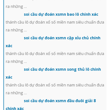
ra những …
soi cầu dự đoán xsmn bao lô chính xác
thánh cầu lô dự đoán xổ số miền nam siêu chuẩn đưa
ra những …
soi cầu dự đoán xsmn cặp xỉu chủ chính
xác
thánh cầu lô dự đoán xổ số miền nam siêu chuẩn đưa
ra những …
soi cầu dự đoán xsmn song thủ lô chính
xác
thánh cầu lô dự đoán xổ số miền nam siêu chuẩn đưa
ra những …
soi cầu dự đoán xsmn đầu đuôi giải 8
chính xác