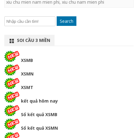
xiu chu mien nam mien phi
,
xiu chu nam mien phi
Search
SOI CẦU 3 MIỀN
XSMB
XSMN
XSMT
kết quả hôm nay
Sổ kết quả XSMB
Sổ kết quả XSMN