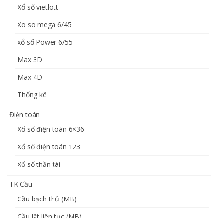
Xổ số vietlott
Xo so mega 6/45
xổ số Power 6/55
Max 3D
Max 4D
Thống kê
Điện toán
Xổ số điện toán 6×36
Xổ số điện toán 123
Xổ số thần tài
TK Cầu
Cầu bạch thủ (MB)
Cầu lật liên tục (MB)