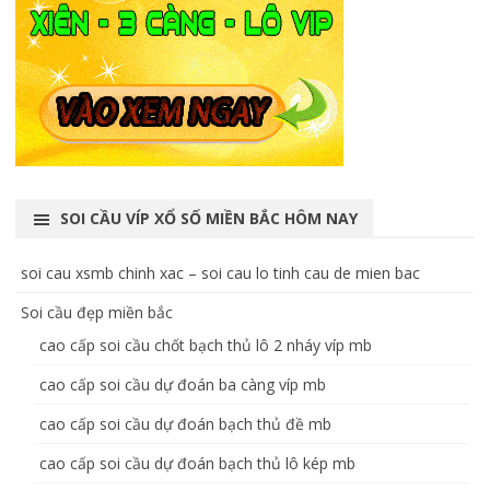
SOI CẦU VÍP XỔ SỐ MIỀN BẮC HÔM NAY
soi cau xsmb chinh xac – soi cau lo tinh cau de mien bac
Soi cầu đẹp miền bắc
cao cấp soi cầu chốt bạch thủ lô 2 nháy víp mb
cao cấp soi cầu dự đoán ba càng víp mb
cao cấp soi cầu dự đoán bạch thủ đề mb
cao cấp soi cầu dự đoán bạch thủ lô kép mb