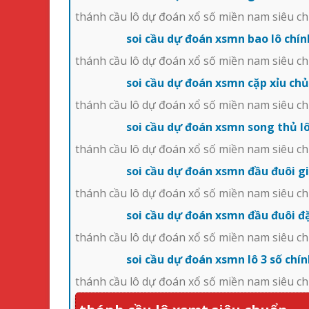
thánh cầu lô dự đoán xổ số miền nam siêu c
soi cầu dự đoán xsmn bao lô chín
thánh cầu lô dự đoán xổ số miền nam siêu c
soi cầu dự đoán xsmn cặp xỉu chủ
thánh cầu lô dự đoán xổ số miền nam siêu c
soi cầu dự đoán xsmn song thủ lô
thánh cầu lô dự đoán xổ số miền nam siêu c
soi cầu dự đoán xsmn đầu đuôi gi
thánh cầu lô dự đoán xổ số miền nam siêu c
soi cầu dự đoán xsmn đầu đuôi đặ
thánh cầu lô dự đoán xổ số miền nam siêu c
soi cầu dự đoán xsmn lô 3 số chín
thánh cầu lô dự đoán xổ số miền nam siêu c