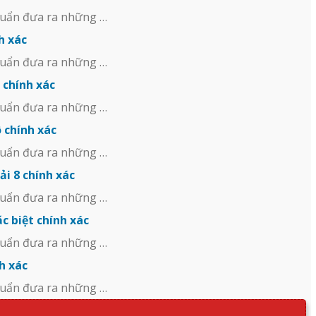
huẩn đưa ra những …
h xác
huẩn đưa ra những …
 chính xác
huẩn đưa ra những …
 chính xác
huẩn đưa ra những …
ải 8 chính xác
huẩn đưa ra những …
c biệt chính xác
huẩn đưa ra những …
h xác
huẩn đưa ra những …