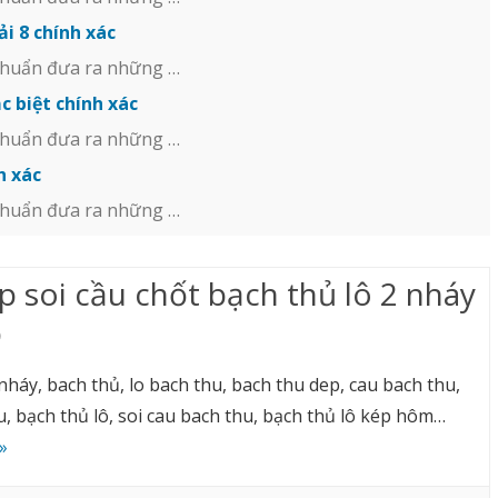
i 8 chính xác
 chuẩn đưa ra những …
c biệt chính xác
 chuẩn đưa ra những …
h xác
 chuẩn đưa ra những …
p soi cầu chốt bạch thủ lô 2 nháy
b
nháy, bach thủ, lo bach thu, bach thu dep, cau bach thu,
u, bạch thủ lô, soi cau bach thu, bạch thủ lô kép hôm…
»