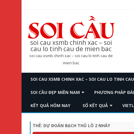
soi cau xsmb chinh xac – soi
cau lo tinh cau de mien bac
soi cau xsmb chinh xac – soi cau lo tinh cau de
mien bac
SOI CAU XSMB CHINH XAC – SOI CAU LO TINH CAU
SOI CẦU ĐẸP MIỀN NAM
PHƯƠNG PHÁP ĐÁ
CAO CẤP SOI CẦU DỰ ĐOÁN
KẾT QUẢ HÔM NAY
SỔ KẾT QUẢ
VIET
BAO LÔ MN
SỔ KẾT QUẢ XSMB
XỔ SỐ
CAO CẤP SOI CẦU DỰ ĐOÁN
THẺ:
DỰ ĐOÁN BẠCH THỦ LÔ 2 NHÁY
SỔ KẾT QUẢ XSMT
XO SO
CẶP XÍU CHỦ MN