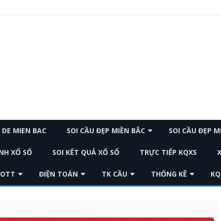
Skip
 DE MIEN BAC
SOI CẦU ĐẸP MIỀN BẮC
SOI CẦU ĐẸP M
to
content
NH XỔ SỐ
SOI KẾT QUẢ XỔ SỐ
CAO CẤP SOI CẦU CHỐT BẠCH
TRỰC TIẾP KQXS
CAO CẤP SOI CẦU
THỦ LÔ 2 NHÁY VÍP MB
DÀN LÔ 6 CON MB
LOTT
ĐIỆN TOÁN
TK CẦU
THỐNG KÊ
KQ
CAO CẤP SOI CẦU DỰ ĐOÁN BA
CAO CẤP SOI CẦU
 VIETLOTT
XỔ SỐ ĐIỆN TOÁN 6×36
CÀNG VÍP MB
CẦU BẠCH THỦ (MB)
THỐNG KÊ ĐẦU ĐUÔI
DÀN LÔ 8 CON MB
BẢ
 MEGA 6/45
XỔ SỐ ĐIỆN TOÁN 123
CAO CẤP SOI CẦU DỰ ĐOÁN
CẦU LẬT LIÊN TỤC (MB)
THỐNG KÊ LÔ GAN
CAO CẤP SOI CẦU
BẢ