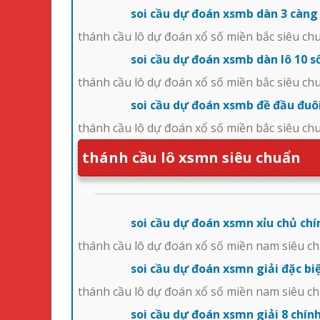
soi cầu dự đoán xsmb dàn 3 càng 
thánh cầu lô dự đoán xổ số miền bắc siêu c
soi cầu dự đoán xsmb dàn lô 10 s
thánh cầu lô dự đoán xổ số miền bắc siêu c
soi cầu dự đoán xsmb đề đầu đuôi
thánh cầu lô dự đoán xổ số miền bắc siêu c
thánh cầu lô xsmn siêu chuẩn
soi cầu dự đoán xsmn xỉu chủ chí
thánh cầu lô dự đoán xổ số miền nam siêu c
soi cầu dự đoán xsmn giải đặc biệ
thánh cầu lô dự đoán xổ số miền nam siêu c
soi cầu dự đoán xsmn giải 8 chín