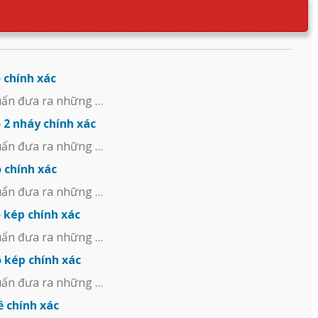
BẠCH THỦ ĐỀ MB
XIÊN 2 MB
 POWER 6/55
XỔ SỐ THẦN TÀI
CẦU VỀ CẢ CẶP (MB)
THỐNG KÊ LÔ XIÊN
BẢ
CAO CẤP SOI CẦU DỰ ĐOÁN
CAO CẤP SOI CẦU
D
CẦU VỀ NHIỀU NHÁY (MB)
THỐNG KÊ LÔ KÉP
BẠCH THỦ LÔ KÉP MB
XIÊN 3 MB
 chính xác
D
THỐNG KÊ ĐẦU
CAO CẤP SOI CẦU DỰ ĐOÁN
CAO CẤP SOI CẦU
huẩn đưa ra những …
BẠCH THỦ LÔ MB
XIÊN 4 MB
 KÊ
THỐNG KÊ ĐUÔI
 2 nháy chính xác
CAO CẤP SOI CẦU DỰ ĐOÁN
CAO CẤP SOI CẦU
THỐNG KÊ ĐẦU – ĐUÔI
huẩn đưa ra những …
CẶP 3 CÀNG VÍP MB
SONG THỦ ĐỀ MB
THỐNG KÊ TỔNG
 chính xác
CAO CẤP SOI CẦU DỰ ĐOÁN
CAO CẤP SOI CẦU
huẩn đưa ra những …
DÀN ĐỀ 4 CON MB
TẦN SUẤT XUẤT HIỆN
SONG THỦ LÔ KÉP
 kép chính xác
CAO CẤP SOI CẦU DỰ ĐOÁN
TK TỪ 00 ĐẾN 99
CAO CẤP SOI CẦU
huẩn đưa ra những …
DÀN ĐỀ 6 CON MB
SONG THỦ LÔ MB
 kép chính xác
CAO CẤP SOI CẦU DỰ ĐOÁN
huẩn đưa ra những …
DÀN ĐỀ 8 CON MB
ề chính xác
CAO CẤP SOI CẦU DỰ ĐOÁN