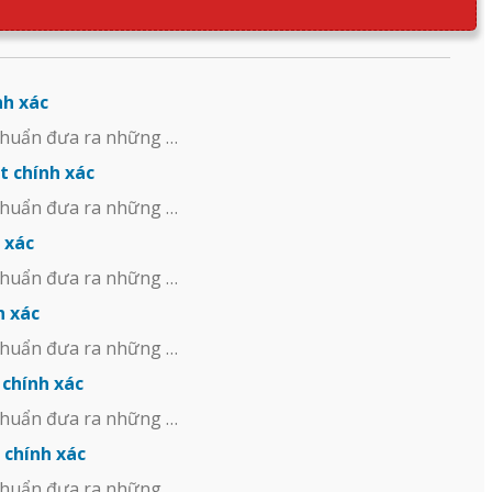
nh xác
 chuẩn đưa ra những …
t chính xác
 chuẩn đưa ra những …
 xác
 chuẩn đưa ra những …
h xác
 chuẩn đưa ra những …
 chính xác
 chuẩn đưa ra những …
 chính xác
 chuẩn đưa ra những …