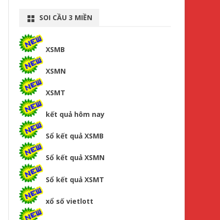
ĐẶC BIỆT MT
NG LOTO MN
QUAY THỬ XSMT
SOI CẦU 3 MIỀN
 DỰ ĐOÁN LÔ
CAO CẤP SOI CẦU DỰ ĐOÁN
QUAY THỬ VIETLOTT
GIẢI TÁM MT
XSMB
 DỰ ĐOÁN LÔ
CAO CẤP SOI CẦU DỰ ĐOÁN LÔ
3 SỐ MT
XSMN
 DỰ ĐOÁN
CAO CẤP SOI CẦU DỰ ĐOÁN SỚ
XSMT
ĐẦU ĐUÔI GIẢI 8 MT
kết quả hôm nay
 DỰ ĐOÁN
SOI CẦU DỰ ĐOÁN SỚ ĐẦU
 MB
ĐUÔI GIẢI ĐẶC BIỆT MT VÍP
Sổ kết quả XSMB
 DỰ ĐOÁN
CAO CẤP SOI CẦU DỰ ĐOÁN
Sổ kết quả XSMN
SONG THỦ LÔ MT
Sổ kết quả XSMT
CAO CẤP SOI CẦU DỰ ĐOÁN XÍU
CHỦ MT
xổ số vietlott