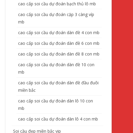
cao cấp soi cầu dự đoán bạch thủ lô mb
cao cấp soi cầu dự đoán cặp 3 càng víp
mb
cao cấp soi cầu dự đoán dàn đề 4 con mb
cao cấp soi cầu dự đoán dàn đề 6 con mb
cao cấp soi cầu dự đoán dàn đề 8 con mb
cao cấp soi cầu dự đoán dàn đề 10 con
mb
cao cấp soi cầu dự đoán dàn đề đầu đuôi
miền bắc
cao cấp soi cầu dự đoán dàn lô 10 con
mb
cao cấp soi cầu dự đoán dàn lô 4 con mb
Soi cầu đẹp miền bắc vip