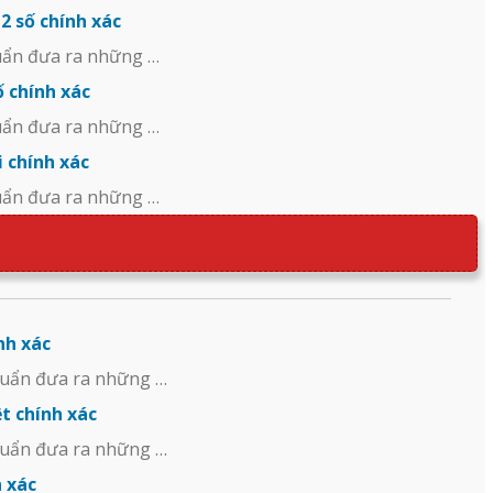
2 số chính xác
huẩn đưa ra những …
ố chính xác
huẩn đưa ra những …
 chính xác
huẩn đưa ra những …
nh xác
huẩn đưa ra những …
t chính xác
huẩn đưa ra những …
h xác