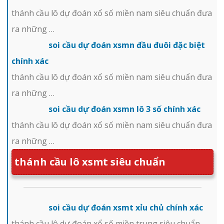
thánh cầu lô dự đoán xổ số miền nam siêu chuẩn đưa
ra những …
soi cầu dự đoán xsmn đầu đuôi đặc biệt
chính xác
thánh cầu lô dự đoán xổ số miền nam siêu chuẩn đưa
ra những …
soi cầu dự đoán xsmn lô 3 số chính xác
thánh cầu lô dự đoán xổ số miền nam siêu chuẩn đưa
ra những …
thánh cầu lô xsmt siêu chuẩn
soi cầu dự đoán xsmt xỉu chủ chính xác
thánh cầu lô dự đoán xổ số miền trung siêu chuẩn