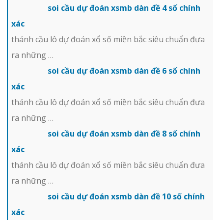
soi cầu dự đoán xsmb dàn đề 4 số chính
xác
thánh cầu lô dự đoán xổ số miền bắc siêu chuẩn đưa
ra những …
soi cầu dự đoán xsmb dàn đề 6 số chính
xác
thánh cầu lô dự đoán xổ số miền bắc siêu chuẩn đưa
ra những …
soi cầu dự đoán xsmb dàn đề 8 số chính
xác
thánh cầu lô dự đoán xổ số miền bắc siêu chuẩn đưa
ra những …
soi cầu dự đoán xsmb dàn đề 10 số chính
xác