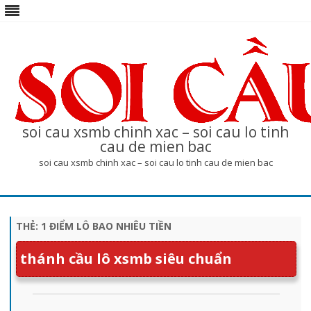
soi cau xsmb chinh xac – soi cau lo tinh
cau de mien bac
soi cau xsmb chinh xac – soi cau lo tinh cau de mien bac
Skip
to
content
THẺ:
1 ĐIỂM LÔ BAO NHIÊU TIỀN
thánh cầu lô xsmb siêu chuẩn