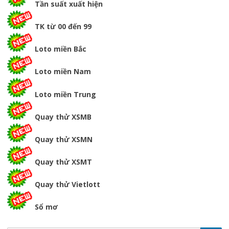
Tần suất xuất hiện
TK từ 00 đến 99
Loto miền Bắc
Loto miền Nam
Loto miền Trung
Quay thử XSMB
Quay thử XSMN
Quay thử XSMT
Quay thử Vietlott
Sổ mơ