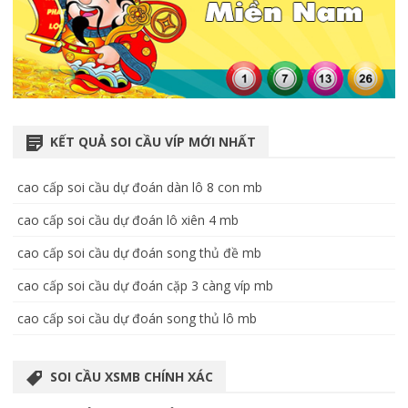
KẾT QUẢ SOI CẦU VÍP MỚI NHẤT
cao cấp soi cầu dự đoán dàn lô 8 con mb
cao cấp soi cầu dự đoán lô xiên 4 mb
cao cấp soi cầu dự đoán song thủ đề mb
cao cấp soi cầu dự đoán cặp 3 càng víp mb
cao cấp soi cầu dự đoán song thủ lô mb
SOI CẦU XSMB CHÍNH XÁC