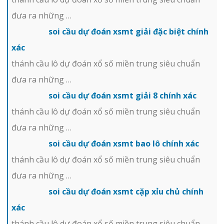
đưa ra những …
soi cầu dự đoán xsmt giải đặc biệt chính
xác
thánh cầu lô dự đoán xổ số miền trung siêu chuẩn
đưa ra những …
soi cầu dự đoán xsmt giải 8 chính xác
thánh cầu lô dự đoán xổ số miền trung siêu chuẩn
đưa ra những …
soi cầu dự đoán xsmt bao lô chính xác
thánh cầu lô dự đoán xổ số miền trung siêu chuẩn
đưa ra những …
soi cầu dự đoán xsmt cặp xỉu chủ chính
xác
thánh cầu lô dự đoán xổ số miền trung siêu chuẩn