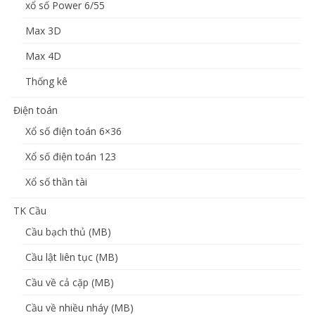
xổ số Power 6/55
Max 3D
Max 4D
Thống kê
Điện toán
Xổ số điện toán 6×36
Xổ số điện toán 123
Xổ số thần tài
TK Cầu
Cầu bạch thủ (MB)
Cầu lật liên tục (MB)
Cầu về cả cặp (MB)
Cầu về nhiều nháy (MB)