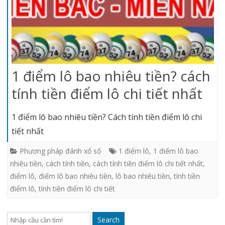
1 điểm lô bao nhiêu tiền? cách
tính tiền điểm lô chi tiết nhất
1 điểm lô bao nhiêu tiền? Cách tính tiền điểm lô chi
tiết nhất
Phương pháp đánh xổ số
1 điểm lô
,
1 điểm lô bao
nhiêu tiền
,
cách tính tiền
,
cách tính tiền điểm lô chi tiết nhất
,
điểm lô
,
điểm lô bao nhiêu tiền
,
lô bao nhiêu tiền
,
tính tiền
điểm lô
,
tính tiền điểm lô chi tiết
Search