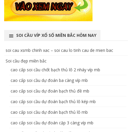
SOI CẦU VÍP XỔ SỐ MIỀN BẮC HÔM NAY
soi cau xsmb chinh xac – soi cau lo tinh cau de mien bac
Soi cầu đẹp miền bắc
cao cấp soi cầu chốt bạch thủ lô 2 nháy víp mb
cao cấp soi cầu dự đoán ba càng víp mb
cao cấp soi cầu dự đoán bạch thủ đề mb
cao cấp soi cầu dự đoán bạch thủ lô kép mb
cao cấp soi cầu dự đoán bạch thủ lô mb
cao cấp soi cầu dự đoán cặp 3 càng víp mb