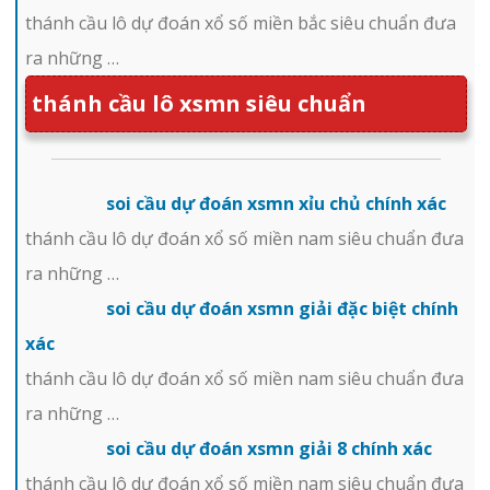
thánh cầu lô dự đoán xổ số miền bắc siêu chuẩn đưa
ra những …
thánh cầu lô xsmn siêu chuẩn
soi cầu dự đoán xsmn xỉu chủ chính xác
thánh cầu lô dự đoán xổ số miền nam siêu chuẩn đưa
ra những …
soi cầu dự đoán xsmn giải đặc biệt chính
xác
thánh cầu lô dự đoán xổ số miền nam siêu chuẩn đưa
ra những …
soi cầu dự đoán xsmn giải 8 chính xác
thánh cầu lô dự đoán xổ số miền nam siêu chuẩn đưa