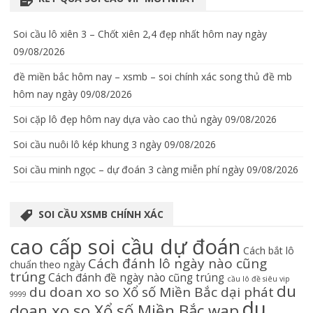
Soi cầu lô xiên 3 – Chốt xiên 2,4 đẹp nhất hôm nay ngày
09/08/2026
đề miền bắc hôm nay – xsmb – soi chính xác song thủ đề mb
hôm nay ngày 09/08/2026
Soi cặp lô đẹp hôm nay dựa vào cao thủ ngày 09/08/2026
Soi cầu nuôi lô kép khung 3 ngày 09/08/2026
Soi cầu minh ngọc – dự đoán 3 càng miễn phí ngày 09/08/2026
SOI CẦU XSMB CHÍNH XÁC
cao cấp soi cầu dự đoán
Cách bắt lô
Cách đánh lô ngày nào cũng
chuẩn theo ngày
trúng
Cách đánh đề ngày nào cũng trúng
cầu lô đề siêu vip
du
du doan xo so Xổ số Miền Bắc dại phát
9999
du
doan xo so Xổ số Miền Bắc wap