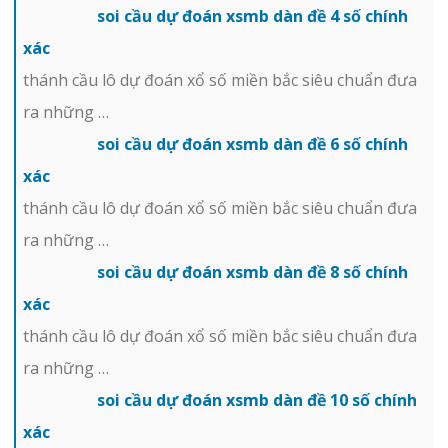
soi cầu dự đoán xsmb dàn đề 4 số chính
xác
thánh cầu lô dự đoán xổ số miền bắc siêu chuẩn đưa
ra những …
soi cầu dự đoán xsmb dàn đề 6 số chính
xác
thánh cầu lô dự đoán xổ số miền bắc siêu chuẩn đưa
ra những …
soi cầu dự đoán xsmb dàn đề 8 số chính
xác
thánh cầu lô dự đoán xổ số miền bắc siêu chuẩn đưa
ra những …
soi cầu dự đoán xsmb dàn đề 10 số chính
xác