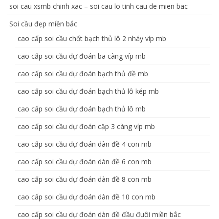
soi cau xsmb chinh xac – soi cau lo tinh cau de mien bac
Soi cầu đẹp miền bắc
cao cấp soi cầu chốt bạch thủ lô 2 nháy víp mb
cao cấp soi cầu dự đoán ba càng víp mb
cao cấp soi cầu dự đoán bạch thủ đề mb
cao cấp soi cầu dự đoán bạch thủ lô kép mb
cao cấp soi cầu dự đoán bạch thủ lô mb
cao cấp soi cầu dự đoán cặp 3 càng víp mb
cao cấp soi cầu dự đoán dàn đề 4 con mb
cao cấp soi cầu dự đoán dàn đề 6 con mb
cao cấp soi cầu dự đoán dàn đề 8 con mb
cao cấp soi cầu dự đoán dàn đề 10 con mb
cao cấp soi cầu dự đoán dàn đề đầu đuôi miền bắc