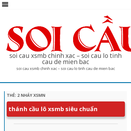
soi cau xsmb chinh xac – soi cau lo tinh
cau de mien bac
soi cau xsmb chinh xac – soi cau lo tinh cau de mien bac
Skip
to
content
THẺ:
2 NHÁY XSMN
thánh cầu lô xsmb siêu chuẩn