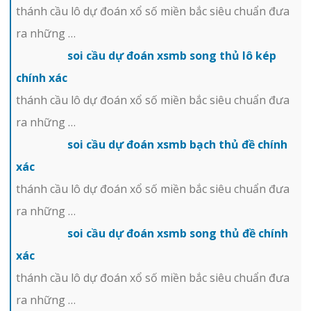
thánh cầu lô dự đoán xổ số miền bắc siêu chuẩn đưa
ra những …
soi cầu dự đoán xsmb song thủ lô kép
chính xác
thánh cầu lô dự đoán xổ số miền bắc siêu chuẩn đưa
ra những …
soi cầu dự đoán xsmb bạch thủ đề chính
xác
thánh cầu lô dự đoán xổ số miền bắc siêu chuẩn đưa
ra những …
soi cầu dự đoán xsmb song thủ đề chính
xác
thánh cầu lô dự đoán xổ số miền bắc siêu chuẩn đưa
ra những …