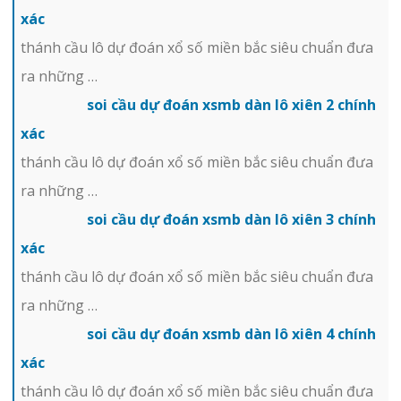
xác
thánh cầu lô dự đoán xổ số miền bắc siêu chuẩn đưa
ra những …
soi cầu dự đoán xsmb dàn lô xiên 2 chính
xác
thánh cầu lô dự đoán xổ số miền bắc siêu chuẩn đưa
ra những …
soi cầu dự đoán xsmb dàn lô xiên 3 chính
xác
thánh cầu lô dự đoán xổ số miền bắc siêu chuẩn đưa
ra những …
soi cầu dự đoán xsmb dàn lô xiên 4 chính
xác
thánh cầu lô dự đoán xổ số miền bắc siêu chuẩn đưa