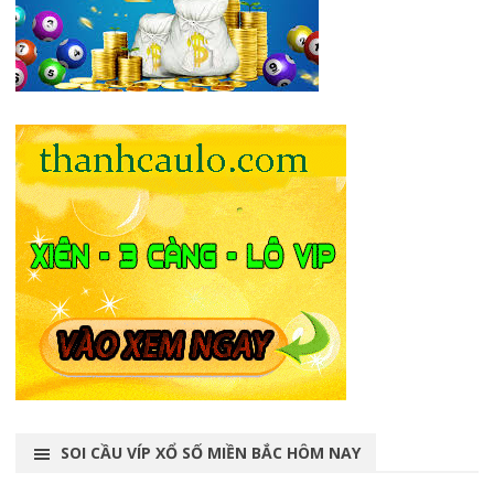
SOI CẦU VÍP XỔ SỐ MIỀN BẮC HÔM NAY