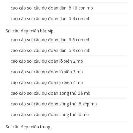
cao cấp soi cầu dự đoán dàn lô 10 con mb
cao cấp soi cầu dự đoán dàn lô 4 con mb
Soi cầu đẹp miền bắc vip
cao cấp soi cầu dự đoán dàn lô 6 con mb
cao cấp soi cầu dự đoán dàn lô 8 con mb
cao cấp soi cầu dự đoán lô xiên 2 mb
cao cấp soi cầu dự đoán lô xiên 3 mb
cao cấp soi cầu dự đoán lô xiên 4 mb
cao cấp soi cầu dự đoán song thủ đề mb
cao cấp soi cầu dự đoán song thủ lô kép mb
cao cấp soi cầu dự đoán song thủ lô mb
Soi cầu đẹp miền trung