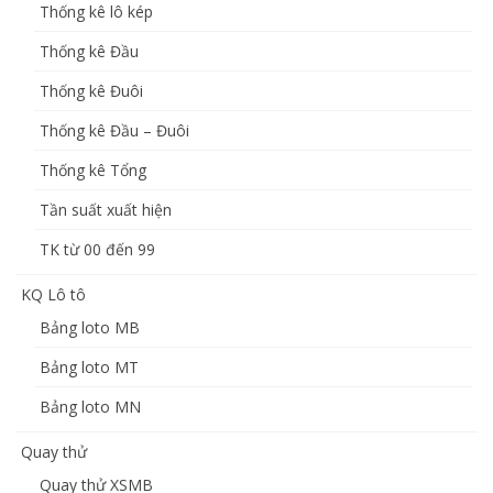
Thống kê lô kép
Thống kê Đầu
Thống kê Đuôi
Thống kê Đầu – Đuôi
Thống kê Tổng
Tần suất xuất hiện
TK từ 00 đến 99
KQ Lô tô
Bảng loto MB
Bảng loto MT
Bảng loto MN
Quay thử
Quay thử XSMB