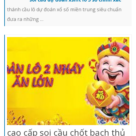
thánh cầu lô dự đoán xổ số miền trung siêu chuẩn
đưa ra những …
cao cấp soi cầu chốt bạch thủ