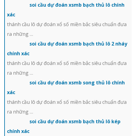
soi cầu dự đoán xsmb bạch thủ lô chính
xác
thánh cầu lô dự đoán xổ số miền bắc siêu chuẩn đưa
ra những …
soi cầu dự đoán xsmb bạch thủ lô 2 nháy
chính xác
thánh cầu lô dự đoán xổ số miền bắc siêu chuẩn đưa
ra những …
soi cầu dự đoán xsmb song thủ lô chính
xác
thánh cầu lô dự đoán xổ số miền bắc siêu chuẩn đưa
ra những …
soi cầu dự đoán xsmb bạch thủ lô kép
chính xác