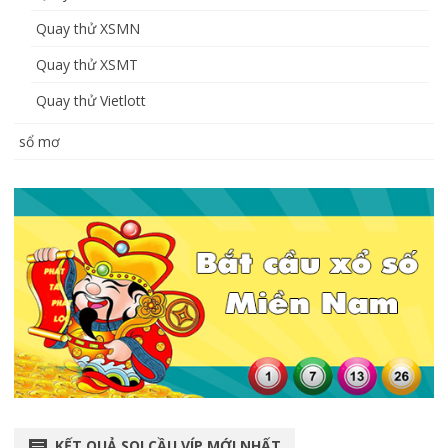
Quay thử XSMN
Quay thử XSMT
Quay thử Vietlott
sổ mơ
KẾT QUẢ SOI CẦU VÍP MỚI NHẤT