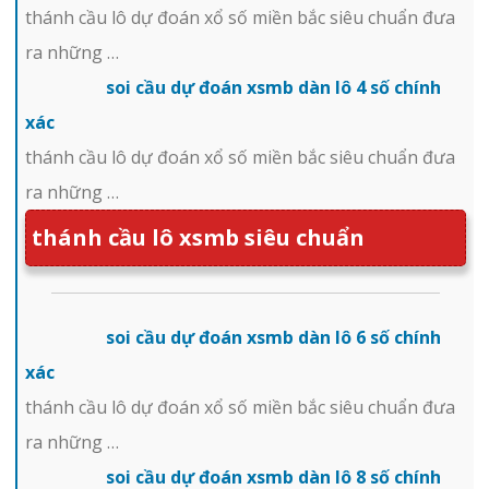
thánh cầu lô dự đoán xổ số miền bắc siêu chuẩn đưa
ra những …
soi cầu dự đoán xsmb dàn lô 4 số chính
xác
thánh cầu lô dự đoán xổ số miền bắc siêu chuẩn đưa
ra những …
thánh cầu lô xsmb siêu chuẩn
soi cầu dự đoán xsmb dàn lô 6 số chính
xác
thánh cầu lô dự đoán xổ số miền bắc siêu chuẩn đưa
ra những …
soi cầu dự đoán xsmb dàn lô 8 số chính