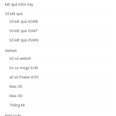
kết quả hôm nay
Sổ kết quả
Sổ kết quả XSMB
Sổ kết quả XSMT
Sổ kết quả XSMN
Vietlott
Xổ số vietlott
Xo so mega 6/45
xổ số Power 6/55
Max 3D
Max 4D
Thống kê
Điện toán