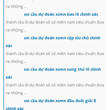
ra những …
soi cầu dự đoán xsmn bao lô chính xác
thánh cầu lô dự đoán xổ số miền nam siêu chuẩn đưa
ra những …
soi cầu dự đoán xsmn cặp xỉu chủ chính
xác
thánh cầu lô dự đoán xổ số miền nam siêu chuẩn đưa
ra những …
soi cầu dự đoán xsmn song thủ lô chính
xác
thánh cầu lô dự đoán xổ số miền nam siêu chuẩn đưa
ra những …
soi cầu dự đoán xsmn đầu đuôi giải 8
chính xác