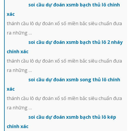
soi cầu dự đoán xsmb bạch thủ lô chính
xác
thánh cầu lô dự đoán xổ số miền bắc siêu chuẩn đưa
ra những …
soi cầu dự đoán xsmb bạch thủ lô 2 nháy
chính xác
thánh cầu lô dự đoán xổ số miền bắc siêu chuẩn đưa
ra những …
soi cầu dự đoán xsmb song thủ lô chính
xác
thánh cầu lô dự đoán xổ số miền bắc siêu chuẩn đưa
ra những …
soi cầu dự đoán xsmb bạch thủ lô kép
chính xác