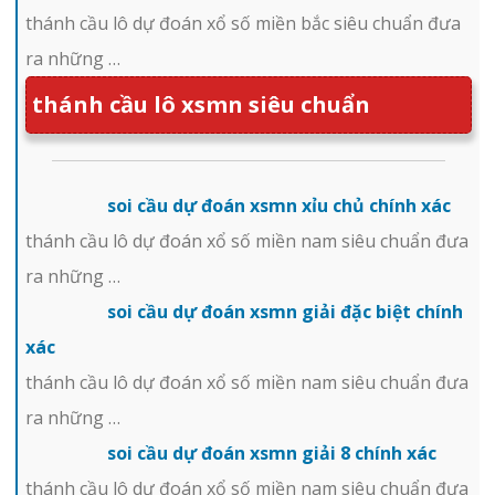
thánh cầu lô dự đoán xổ số miền bắc siêu chuẩn đưa
ra những …
thánh cầu lô xsmn siêu chuẩn
soi cầu dự đoán xsmn xỉu chủ chính xác
thánh cầu lô dự đoán xổ số miền nam siêu chuẩn đưa
ra những …
soi cầu dự đoán xsmn giải đặc biệt chính
xác
thánh cầu lô dự đoán xổ số miền nam siêu chuẩn đưa
ra những …
soi cầu dự đoán xsmn giải 8 chính xác
thánh cầu lô dự đoán xổ số miền nam siêu chuẩn đưa