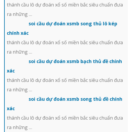
thánh cầu lô dự đoán xổ số miền bắc siêu chuẩn đưa
ra những …
soi cầu dự đoán xsmb song thủ lô kép
chính xác
thánh cầu lô dự đoán xổ số miền bắc siêu chuẩn đưa
ra những …
soi cầu dự đoán xsmb bạch thủ đề chính
xác
thánh cầu lô dự đoán xổ số miền bắc siêu chuẩn đưa
ra những …
soi cầu dự đoán xsmb song thủ đề chính
xác
thánh cầu lô dự đoán xổ số miền bắc siêu chuẩn đưa
ra những …