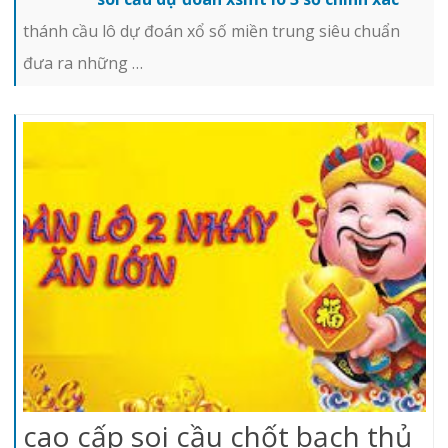
thánh cầu lô dự đoán xổ số miền trung siêu chuẩn
đưa ra những …
cao cấp soi cầu chốt bạch thủ