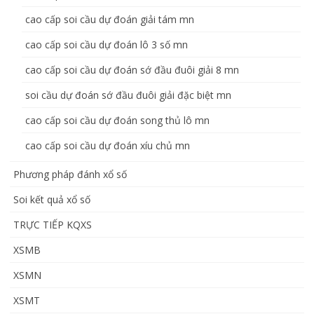
cao cấp soi cầu dự đoán giải tám mn
cao cấp soi cầu dự đoán lô 3 số mn
cao cấp soi cầu dự đoán sớ đầu đuôi giải 8 mn
soi cầu dự đoán sớ đầu đuôi giải đặc biệt mn
cao cấp soi cầu dự đoán song thủ lô mn
cao cấp soi cầu dự đoán xíu chủ mn
Phương pháp đánh xổ số
Soi kết quả xổ số
TRỰC TIẾP KQXS
XSMB
XSMN
XSMT