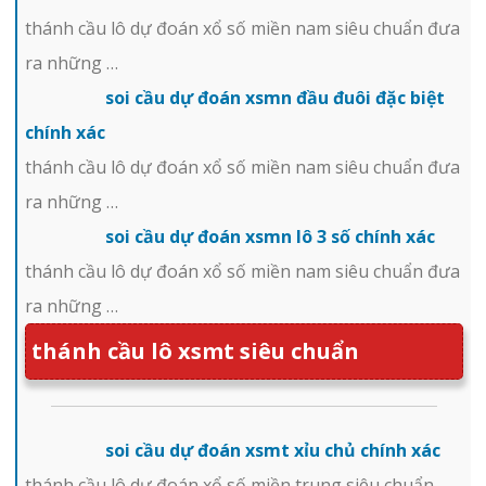
thánh cầu lô dự đoán xổ số miền nam siêu chuẩn đưa
ra những …
soi cầu dự đoán xsmn đầu đuôi đặc biệt
chính xác
thánh cầu lô dự đoán xổ số miền nam siêu chuẩn đưa
ra những …
soi cầu dự đoán xsmn lô 3 số chính xác
thánh cầu lô dự đoán xổ số miền nam siêu chuẩn đưa
ra những …
thánh cầu lô xsmt siêu chuẩn
soi cầu dự đoán xsmt xỉu chủ chính xác
thánh cầu lô dự đoán xổ số miền trung siêu chuẩn