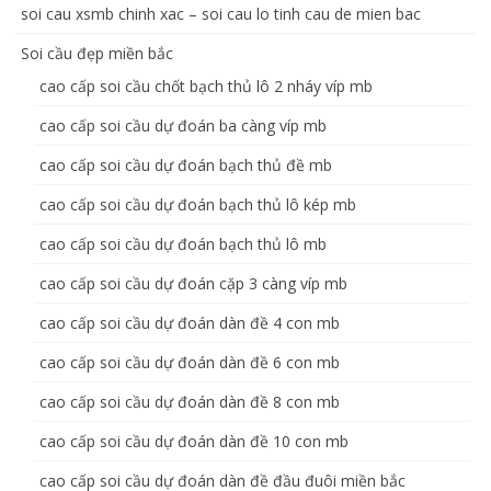
soi cau xsmb chinh xac – soi cau lo tinh cau de mien bac
Soi cầu đẹp miền bắc
cao cấp soi cầu chốt bạch thủ lô 2 nháy víp mb
cao cấp soi cầu dự đoán ba càng víp mb
cao cấp soi cầu dự đoán bạch thủ đề mb
cao cấp soi cầu dự đoán bạch thủ lô kép mb
cao cấp soi cầu dự đoán bạch thủ lô mb
cao cấp soi cầu dự đoán cặp 3 càng víp mb
cao cấp soi cầu dự đoán dàn đề 4 con mb
cao cấp soi cầu dự đoán dàn đề 6 con mb
cao cấp soi cầu dự đoán dàn đề 8 con mb
cao cấp soi cầu dự đoán dàn đề 10 con mb
cao cấp soi cầu dự đoán dàn đề đầu đuôi miền bắc