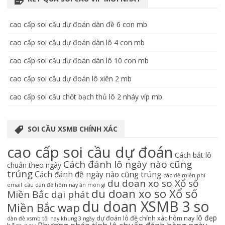
cao cấp soi cầu dự đoán dàn đề 6 con mb
cao cấp soi cầu dự đoán dàn lô 4 con mb
cao cấp soi cầu dự đoán dàn lô 10 con mb
cao cấp soi cầu dự đoán lô xiên 2 mb
cao cấp soi cầu chốt bạch thủ lô 2 nháy víp mb
SOI CẦU XSMB CHÍNH XÁC
cao cấp soi cầu dự đoán
Cách bắt lô
Cách đánh lô ngày nào cũng
chuẩn theo ngày
trúng
Cách đánh đề ngày nào cũng trúng
các đề miễn phí
du doan xo so Xổ số
email
cầu dàn đề hôm nay ăn món gì
du doan xo so Xổ số
Miền Bắc dại phát
du doan XSMB 3 so
Miền Bắc wap
lô đẹp
dự đoán lô đề chính xác hôm nay
dàn đề xsmb tối nay khung 3 ngày