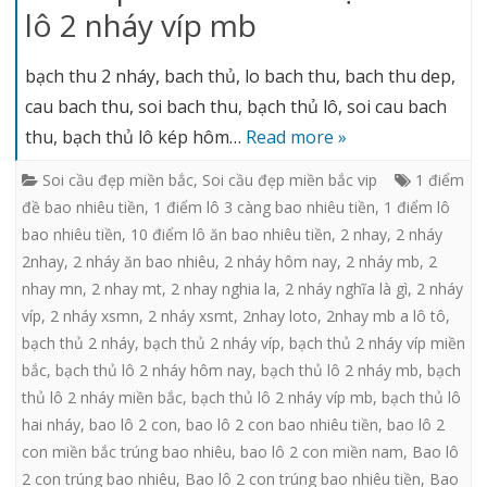
lô 2 nháy víp mb
bạch thu 2 nháy, bach thủ, lo bach thu, bach thu dep,
cau bach thu, soi bach thu, bạch thủ lô, soi cau bach
thu, bạch thủ lô kép hôm…
Read more »
Soi cầu đẹp miền bắc
,
Soi cầu đẹp miền bắc vip
1 điểm
đề bao nhiêu tiền
,
1 điểm lô 3 càng bao nhiêu tiền
,
1 điểm lô
bao nhiêu tiền
,
10 điểm lô ăn bao nhiêu tiền
,
2 nhay
,
2 nháy
2nhay
,
2 nháy ăn bao nhiêu
,
2 nháy hôm nay
,
2 nháy mb
,
2
nhay mn
,
2 nhay mt
,
2 nhay nghia la
,
2 nháy nghĩa là gì
,
2 nháy
víp
,
2 nháy xsmn
,
2 nháy xsmt
,
2nhay loto
,
2nhay mb a lô tô
,
bạch thủ 2 nháy
,
bạch thủ 2 nháy víp
,
bạch thủ 2 nháy víp miền
bắc
,
bạch thủ lô 2 nháy hôm nay
,
bạch thủ lô 2 nháy mb
,
bạch
thủ lô 2 nháy miền bắc
,
bạch thủ lô 2 nháy víp mb
,
bạch thủ lô
hai nháy
,
bao lô 2 con
,
bao lô 2 con bao nhiêu tiền
,
bao lô 2
con miền bắc trúng bao nhiêu
,
bao lô 2 con miền nam
,
Bao lô
2 con trúng bao nhiêu
,
Bao lô 2 con trúng bao nhiêu tiền
,
Bao