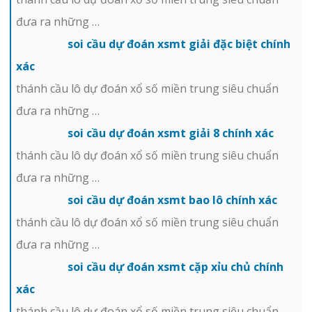
đưa ra những …
soi cầu dự đoán xsmt giải đặc biệt chính
xác
thánh cầu lô dự đoán xổ số miền trung siêu chuẩn
đưa ra những …
soi cầu dự đoán xsmt giải 8 chính xác
thánh cầu lô dự đoán xổ số miền trung siêu chuẩn
đưa ra những …
soi cầu dự đoán xsmt bao lô chính xác
thánh cầu lô dự đoán xổ số miền trung siêu chuẩn
đưa ra những …
soi cầu dự đoán xsmt cặp xỉu chủ chính
xác
thánh cầu lô dự đoán xổ số miền trung siêu chuẩn