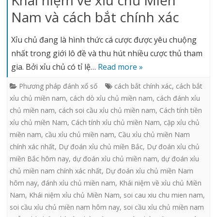
Khái niệm về xỉu chủ Miền
Nam và cách bắt chính xác
Xỉu chủ đang là hình thức cá cược được yêu chuộng
nhất trong giới lô đề và thu hút nhiều cược thủ tham
gia. Bởi xỉu chủ có tỉ lệ…
Read more »
Phương pháp đánh xổ số
cách bắt chính xác
,
cách bắt
xỉu chủ miền nam
,
cách dò xỉu chủ miền nam
,
cách đánh xỉu
chủ miền nam
,
cách soi cầu xỉu chủ miền nam
,
Cách tính tiền
xỉu chủ miền Nam
,
Cách tính xỉu chủ miền Nam
,
cặp xỉu chủ
miền nam
,
cầu xỉu chủ miền nam
,
Cầu xỉu chủ miền Nam
chính xác nhất
,
Dự đoán xỉu chủ miền Bắc
,
Dự đoán xỉu chủ
miền Bắc hôm nay
,
dự đoán xỉu chủ miền nam
,
dự đoán xỉu
chủ miền nam chính xác nhất
,
Dự đoán xỉu chủ miền Nam
hôm nay
,
đánh xỉu chủ miền nam
,
Khái niệm về xỉu chủ Miền
Nam
,
Khái niệm xỉu chủ Miền Nam
,
soi cau xiu chu mien nam
,
soi cầu xỉu chủ miền nam hôm nay
,
soi cầu xỉu chủ miền nam