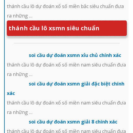
thánh cầu lô dự đoán xổ số miền bắc siêu chuẩn đưa
ra những …
thánh cầu lô xsmn siêu chuẩn
soi cầu dự đoán xsmn xỉu chủ chính xác
thánh cầu lô dự đoán xổ số miền nam siêu chuẩn đưa
ra những …
soi cầu dự đoán xsmn giải đặc biệt chính
xác
thánh cầu lô dự đoán xổ số miền nam siêu chuẩn đưa
ra những …
soi cầu dự đoán xsmn giải 8 chính xác
thánh cầu lô dự đoán xổ số miền nam siêu chuẩn đưa