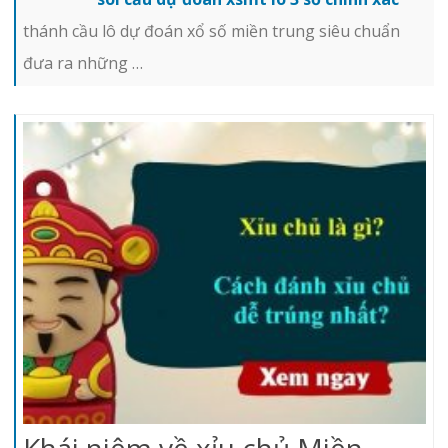
thánh cầu lô dự đoán xổ số miền trung siêu chuẩn
đưa ra những …