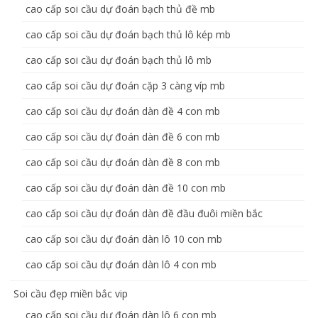
cao cấp soi cầu dự đoán bạch thủ đề mb
cao cấp soi cầu dự đoán bạch thủ lô kép mb
cao cấp soi cầu dự đoán bạch thủ lô mb
cao cấp soi cầu dự đoán cặp 3 càng víp mb
cao cấp soi cầu dự đoán dàn đề 4 con mb
cao cấp soi cầu dự đoán dàn đề 6 con mb
cao cấp soi cầu dự đoán dàn đề 8 con mb
cao cấp soi cầu dự đoán dàn đề 10 con mb
cao cấp soi cầu dự đoán dàn đề đầu đuôi miền bắc
cao cấp soi cầu dự đoán dàn lô 10 con mb
cao cấp soi cầu dự đoán dàn lô 4 con mb
Soi cầu đẹp miền bắc vip
cao cấp soi cầu dự đoán dàn lô 6 con mb