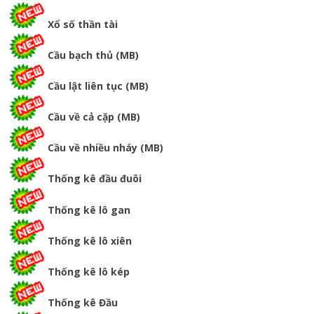
Xổ số thần tài
Cầu bạch thủ (MB)
Cầu lật liên tục (MB)
Cầu về cả cặp (MB)
Cầu về nhiều nháy (MB)
Thống kê đầu đuôi
Thống kê lô gan
Thống kê lô xiên
Thống kê lô kép
Thống kê Đầu