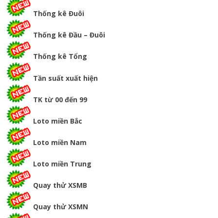
Thống kê Đuôi
Thống kê Đầu – Đuôi
Thống kê Tổng
Tần suất xuất hiện
TK từ 00 đến 99
Loto miền Bắc
Loto miền Nam
Loto miền Trung
Quay thử XSMB
Quay thử XSMN