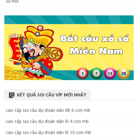
sổ mơ
KẾT QUẢ SOI CẦU VÍP MỚI NHẤT
cao cấp soi cầu dự đoán dàn đề 6 con mb
cao cấp soi cầu dự đoán dàn lô 4 con mb
cao cấp soi cầu dự đoán dàn lô 10 con mb