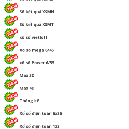
Sổ kết quả XSMN
Sổ kết quả XSMT
xổ số vietlott
Xo so mega 6/45
xổ số Power 6/55
Max 3D
Max 4D
Thống kê
Xổ số điện toán 6x36
Xổ số điện toán 123