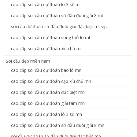
cao cấp soi cầu dự đoán lô 3 số mt
cao cấp soi cầu dự đoán sớ đầu đuôi giải 8 mt
soi cầu dự đoán sớ đầu đuôi giải đặc biệt mt víp
cao cấp soi cầu dự đoán song thủ lô mt
cao cấp soi cầu dự đoán xíu chủ mt
Soi cầu đẹp miền nam
cao cấp soi cầu dự đoán bao lô mn
cao cấp soi cầu dự đoán cặp xíu chủ mn
cao cấp soi cầu dự đoán đặc biệt mn
cao cấp soi cầu dự đoán giải tám mn
cao cấp soi cầu dự đoán lô 3 số mn
cao cấp soi cầu dự đoán sớ đầu đuôi giải 8 mn
soi cầu dự đoán sớ đầu đuôi giải đặc biệt mn