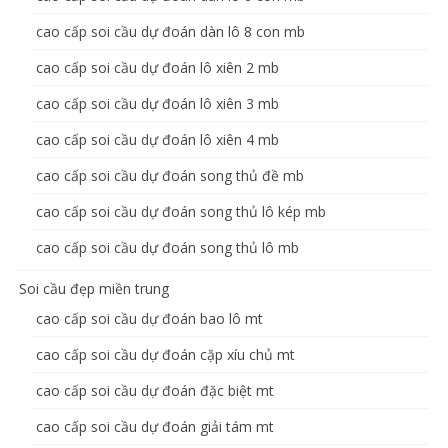
cao cấp soi cầu dự đoán dàn lô 8 con mb
cao cấp soi cầu dự đoán lô xiên 2 mb
cao cấp soi cầu dự đoán lô xiên 3 mb
cao cấp soi cầu dự đoán lô xiên 4 mb
cao cấp soi cầu dự đoán song thủ đề mb
cao cấp soi cầu dự đoán song thủ lô kép mb
cao cấp soi cầu dự đoán song thủ lô mb
Soi cầu đẹp miền trung
cao cấp soi cầu dự đoán bao lô mt
cao cấp soi cầu dự đoán cặp xíu chủ mt
cao cấp soi cầu dự đoán đặc biệt mt
cao cấp soi cầu dự đoán giải tám mt