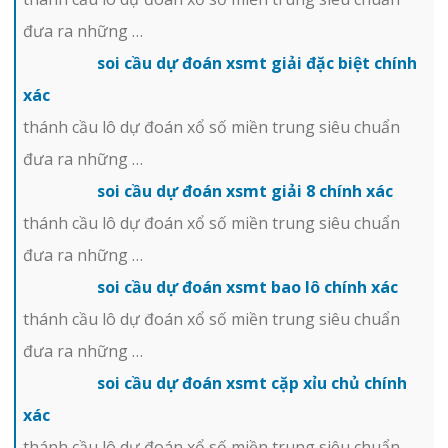
đưa ra những …
soi cầu dự đoán xsmt giải đặc biệt chính
xác
thánh cầu lô dự đoán xổ số miền trung siêu chuẩn
đưa ra những …
soi cầu dự đoán xsmt giải 8 chính xác
thánh cầu lô dự đoán xổ số miền trung siêu chuẩn
đưa ra những …
soi cầu dự đoán xsmt bao lô chính xác
thánh cầu lô dự đoán xổ số miền trung siêu chuẩn
đưa ra những …
soi cầu dự đoán xsmt cặp xỉu chủ chính
xác
thánh cầu lô dự đoán xổ số miền trung siêu chuẩn