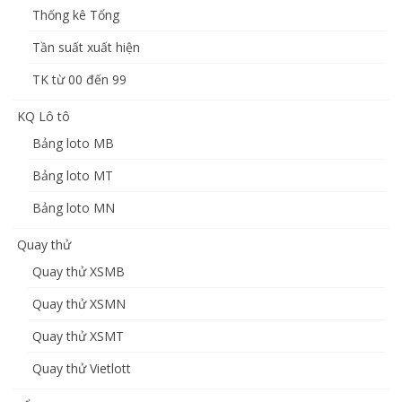
Thống kê Tổng
Tần suất xuất hiện
TK từ 00 đến 99
KQ Lô tô
Bảng loto MB
Bảng loto MT
Bảng loto MN
Quay thử
Quay thử XSMB
Quay thử XSMN
Quay thử XSMT
Quay thử Vietlott