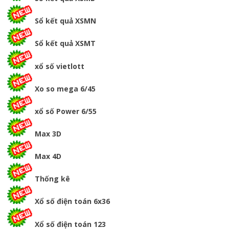
Sổ kết quả XSMN
Sổ kết quả XSMT
xổ số vietlott
Xo so mega 6/45
xổ số Power 6/55
Max 3D
Max 4D
Thống kê
Xổ số điện toán 6x36
Xổ số điện toán 123