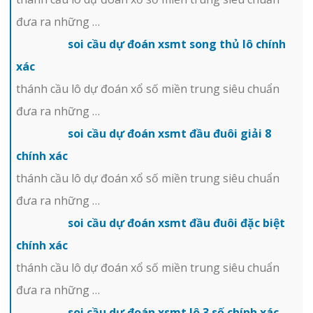
đưa ra những …
soi cầu dự đoán xsmt song thủ lô chính
xác
thánh cầu lô dự đoán xổ số miền trung siêu chuẩn
đưa ra những …
soi cầu dự đoán xsmt đầu đuôi giải 8
chính xác
thánh cầu lô dự đoán xổ số miền trung siêu chuẩn
đưa ra những …
soi cầu dự đoán xsmt đầu đuôi đặc biệt
chính xác
thánh cầu lô dự đoán xổ số miền trung siêu chuẩn
đưa ra những …
soi cầu dự đoán xsmt lô 3 số chính xác