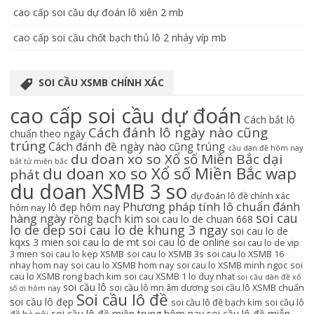
cao cấp soi cầu dự đoán lô xiên 2 mb
cao cấp soi cầu chốt bạch thủ lô 2 nháy víp mb
SOI CẦU XSMB CHÍNH XÁC
cao cấp soi cầu dự đoán
Cách bắt lô
Cách đánh lô ngày nào cũng
chuẩn theo ngày
trúng
Cách đánh đề ngày nào cũng trúng
cầu dàn đề hôm nay
du doan xo so Xổ số Miền Bắc dại
bất tử miền bắc
du doan xo so Xổ số Miền Bắc wap
phát
du doan XSMB 3 so
dự đoán lô đề chính xác
Phương pháp tính lô chuẩn đánh
lô đẹp hôm nay
hôm nay
soi cau
hàng ngày
rồng bạch kim
soi cau lo de chuan 668
lo de dep
soi cau lo de khung 3 ngay
soi cau lo de
kqxs 3 mien
soi cau lo de mt
soi cau lo de online
soi cau lo de vip
3 mien
soi cau lo kep XSMB
soi cau lo XSMB 3s
soi cau lo XSMB 16
nhay hom nay
soi cau lo XSMB hom nay
soi cau lo XSMB minh ngoc
soi
cau lo XSMB rong bach kim
soi cau XSMB 1 lo duy nhat
soi cầu dàn đề xổ
soi cầu lô
soi cầu lô mn âm dương
soi cầu lô XSMB chuẩn
số ơi hôm nay
Soi cầu lô đề
soi cầu lô đẹp
soi cầu lô đề bạch kim
soi cầu lô
soi cầu lô đề miền trung hôm nay
soi cầu lô đề miễn