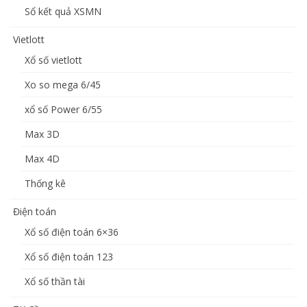
Sổ kết quả XSMN
Vietlott
Xổ số vietlott
Xo so mega 6/45
xổ số Power 6/55
Max 3D
Max 4D
Thống kê
Điện toán
Xổ số điện toán 6×36
Xổ số điện toán 123
Xổ số thần tài