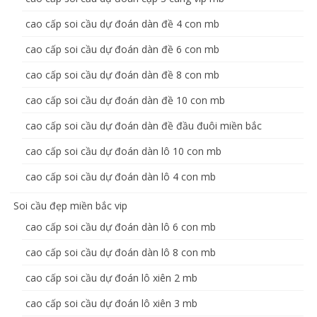
cao cấp soi cầu dự đoán dàn đề 4 con mb
cao cấp soi cầu dự đoán dàn đề 6 con mb
cao cấp soi cầu dự đoán dàn đề 8 con mb
cao cấp soi cầu dự đoán dàn đề 10 con mb
cao cấp soi cầu dự đoán dàn đề đầu đuôi miền bắc
cao cấp soi cầu dự đoán dàn lô 10 con mb
cao cấp soi cầu dự đoán dàn lô 4 con mb
Soi cầu đẹp miền bắc vip
cao cấp soi cầu dự đoán dàn lô 6 con mb
cao cấp soi cầu dự đoán dàn lô 8 con mb
cao cấp soi cầu dự đoán lô xiên 2 mb
cao cấp soi cầu dự đoán lô xiên 3 mb