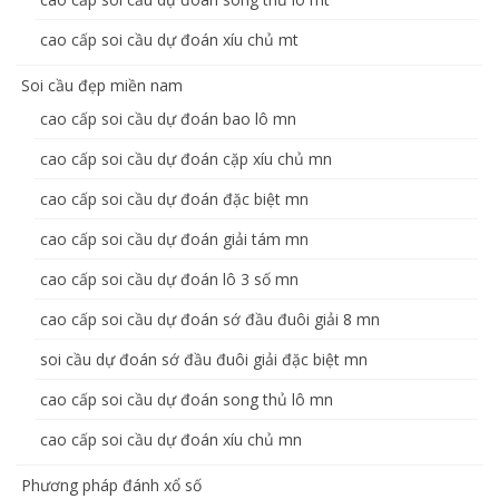
cao cấp soi cầu dự đoán xíu chủ mt
Soi cầu đẹp miền nam
cao cấp soi cầu dự đoán bao lô mn
cao cấp soi cầu dự đoán cặp xíu chủ mn
cao cấp soi cầu dự đoán đặc biệt mn
cao cấp soi cầu dự đoán giải tám mn
cao cấp soi cầu dự đoán lô 3 số mn
cao cấp soi cầu dự đoán sớ đầu đuôi giải 8 mn
soi cầu dự đoán sớ đầu đuôi giải đặc biệt mn
cao cấp soi cầu dự đoán song thủ lô mn
cao cấp soi cầu dự đoán xíu chủ mn
Phương pháp đánh xổ số