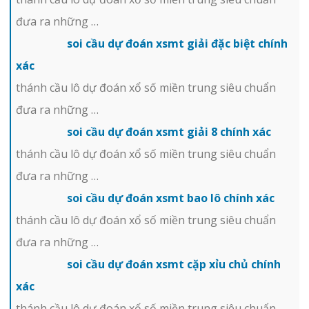
đưa ra những …
soi cầu dự đoán xsmt giải đặc biệt chính
xác
thánh cầu lô dự đoán xổ số miền trung siêu chuẩn
đưa ra những …
soi cầu dự đoán xsmt giải 8 chính xác
thánh cầu lô dự đoán xổ số miền trung siêu chuẩn
đưa ra những …
soi cầu dự đoán xsmt bao lô chính xác
thánh cầu lô dự đoán xổ số miền trung siêu chuẩn
đưa ra những …
soi cầu dự đoán xsmt cặp xỉu chủ chính
xác
thánh cầu lô dự đoán xổ số miền trung siêu chuẩn