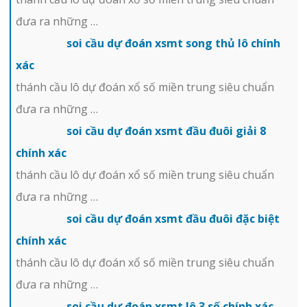
đưa ra những …
soi cầu dự đoán xsmt song thủ lô chính
xác
thánh cầu lô dự đoán xổ số miền trung siêu chuẩn
đưa ra những …
soi cầu dự đoán xsmt đầu đuôi giải 8
chính xác
thánh cầu lô dự đoán xổ số miền trung siêu chuẩn
đưa ra những …
soi cầu dự đoán xsmt đầu đuôi đặc biệt
chính xác
thánh cầu lô dự đoán xổ số miền trung siêu chuẩn
đưa ra những …
soi cầu dự đoán xsmt lô 3 số chính xác