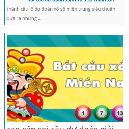
thánh cầu lô dự đoán xổ số miền trung siêu chuẩn
đưa ra những …