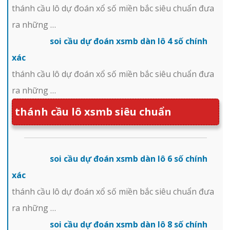
thánh cầu lô dự đoán xổ số miền bắc siêu chuẩn đưa
ra những …
soi cầu dự đoán xsmb dàn lô 4 số chính
xác
thánh cầu lô dự đoán xổ số miền bắc siêu chuẩn đưa
ra những …
thánh cầu lô xsmb siêu chuẩn
soi cầu dự đoán xsmb dàn lô 6 số chính
xác
thánh cầu lô dự đoán xổ số miền bắc siêu chuẩn đưa
ra những …
soi cầu dự đoán xsmb dàn lô 8 số chính