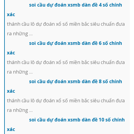
soi cầu dự đoán xsmb dàn đề 4 số chính
xác
thánh cầu lô dự đoán xổ số miền bắc siêu chuẩn đưa
ra những …
soi cầu dự đoán xsmb dàn đề 6 số chính
xác
thánh cầu lô dự đoán xổ số miền bắc siêu chuẩn đưa
ra những …
soi cầu dự đoán xsmb dàn đề 8 số chính
xác
thánh cầu lô dự đoán xổ số miền bắc siêu chuẩn đưa
ra những …
soi cầu dự đoán xsmb dàn đề 10 số chính
xác