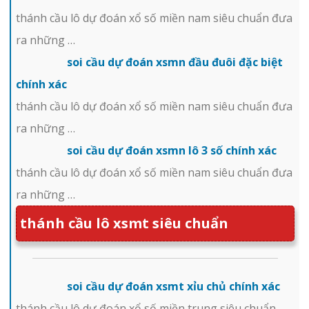
thánh cầu lô dự đoán xổ số miền nam siêu chuẩn đưa
ra những …
soi cầu dự đoán xsmn đầu đuôi đặc biệt
chính xác
thánh cầu lô dự đoán xổ số miền nam siêu chuẩn đưa
ra những …
soi cầu dự đoán xsmn lô 3 số chính xác
thánh cầu lô dự đoán xổ số miền nam siêu chuẩn đưa
ra những …
thánh cầu lô xsmt siêu chuẩn
soi cầu dự đoán xsmt xỉu chủ chính xác
thánh cầu lô dự đoán xổ số miền trung siêu chuẩn