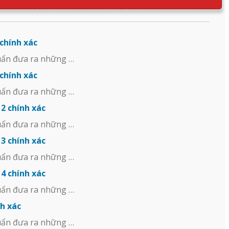
 chính xác
huẩn đưa ra những …
 chính xác
huẩn đưa ra những …
 2 chính xác
huẩn đưa ra những …
 3 chính xác
huẩn đưa ra những …
 4 chính xác
huẩn đưa ra những …
h xác
huẩn đưa ra những …