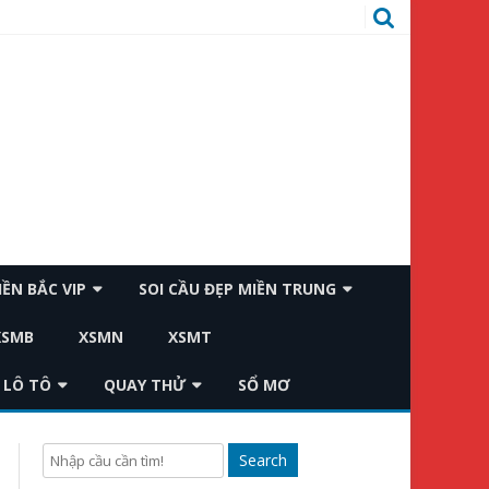
IỀN BẮC VIP
SOI CẦU ĐẸP MIỀN TRUNG
 DỰ ĐOÁN
XSMB
XSMN
CAO CẤP SOI CẦU DỰ ĐOÁN
XSMT
BAO LÔ MT
 LÔ TÔ
QUAY THỬ
SỔ MƠ
 DỰ ĐOÁN
CAO CẤP SOI CẦU DỰ ĐOÁN
NG LOTO MB
QUAY THỬ XSMB
CẶP XÍU CHỦ MT
Search
 DỰ ĐOÁN LÔ
NG LOTO MT
QUAY THỬ XSMN
CAO CẤP SOI CẦU DỰ ĐOÁN