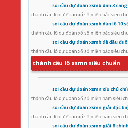
soi cầu dự đoán xsmb dàn 3 càng 
thánh cầu lô dự đoán xổ số miền bắc siêu c
soi cầu dự đoán xsmb dàn lô 10 s
thánh cầu lô dự đoán xổ số miền bắc siêu c
soi cầu dự đoán xsmb đề đầu đuôi
thánh cầu lô dự đoán xổ số miền bắc siêu c
thánh cầu lô xsmn siêu chuẩn
soi cầu dự đoán xsmn xỉu chủ chí
thánh cầu lô dự đoán xổ số miền nam siêu c
soi cầu dự đoán xsmn giải đặc biệ
thánh cầu lô dự đoán xổ số miền nam siêu c
soi cầu dự đoán xsmn giải 8 chín