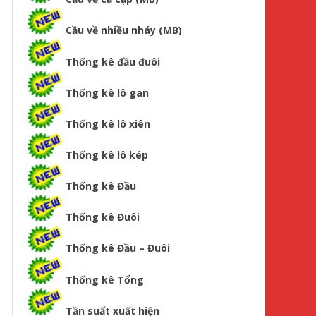
Cầu về nhiều nháy (MB)
Thống kê đầu đuôi
Thống kê lô gan
Thống kê lô xiên
Thống kê lô kép
Thống kê Đầu
Thống kê Đuôi
Thống kê Đầu – Đuôi
Thống kê Tổng
Tần suất xuất hiện