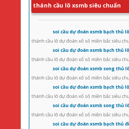
thánh cầu lô xsmb siêu chuẩn
SỔ KẾT QUẢ XSMN
XỔ SỐ
CAO CẤP SOI CẦU DỰ ĐOÁN
ĐẶC BIỆT MN
MAX 3
CAO CẤP SOI CẦU DỰ ĐOÁN
soi cầu dự đoán xsmb bạch thủ lô
MAX 4
GIẢI TÁM MN
thánh cầu lô dự đoán xổ số miền bắc siêu c
THỐNG
CAO CẤP SOI CẦU DỰ ĐOÁN LÔ
soi cầu dự đoán xsmb bạch thủ lô
3 SỐ MN
thánh cầu lô dự đoán xổ số miền bắc siêu c
CAO CẤP SOI CẦU DỰ ĐOÁN SỚ
soi cầu dự đoán xsmb song thủ lô
ĐẦU ĐUÔI GIẢI 8 MN
thánh cầu lô dự đoán xổ số miền bắc siêu c
SOI CẦU DỰ ĐOÁN SỚ ĐẦU
soi cầu dự đoán xsmb bạch thủ lô
ĐUÔI GIẢI ĐẶC BIỆT MN
thánh cầu lô dự đoán xổ số miền bắc siêu c
CAO CẤP SOI CẦU DỰ ĐOÁN
soi cầu dự đoán xsmb song thủ lô
SONG THỦ LÔ MN
thánh cầu lô dự đoán xổ số miền bắc siêu c
CAO CẤP SOI CẦU DỰ ĐOÁN XÍU
soi cầu dự đoán xsmb bạch thủ đ
CHỦ MN