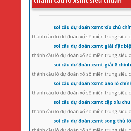
thánh cầu lô xsmt siêu chuẩn
soi cầu dự đoán xsmt xỉu chủ chí
thánh cầu lô dự đoán xổ số miền trung siêu
soi cầu dự đoán xsmt giải đặc biệ
thánh cầu lô dự đoán xổ số miền trung siêu
soi cầu dự đoán xsmt giải 8 chính
thánh cầu lô dự đoán xổ số miền trung siêu
soi cầu dự đoán xsmt bao lô chín
thánh cầu lô dự đoán xổ số miền trung siêu
soi cầu dự đoán xsmt cặp xỉu chủ
thánh cầu lô dự đoán xổ số miền trung siêu
soi cầu dự đoán xsmt song thủ lô
thánh cầu lô dự đoán xổ số miền trung siêu