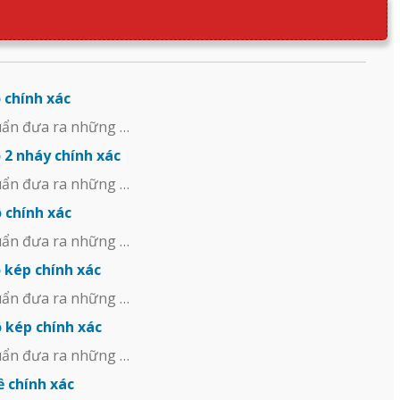
BẠCH THỦ ĐỀ MB
XIÊN 2 MB
 POWER 6/55
XỔ SỐ THẦN TÀI
CẦU VỀ CẢ CẶP (MB)
THỐNG KÊ LÔ XIÊN
BẢ
CAO CẤP SOI CẦU DỰ ĐOÁN
CAO CẤP SOI CẦU
D
CẦU VỀ NHIỀU NHÁY (MB)
THỐNG KÊ LÔ KÉP
BẠCH THỦ LÔ KÉP MB
XIÊN 3 MB
 chính xác
D
THỐNG KÊ ĐẦU
CAO CẤP SOI CẦU DỰ ĐOÁN
CAO CẤP SOI CẦU
huẩn đưa ra những …
BẠCH THỦ LÔ MB
XIÊN 4 MB
 KÊ
THỐNG KÊ ĐUÔI
 2 nháy chính xác
CAO CẤP SOI CẦU DỰ ĐOÁN
CAO CẤP SOI CẦU
THỐNG KÊ ĐẦU – ĐUÔI
huẩn đưa ra những …
CẶP 3 CÀNG VÍP MB
SONG THỦ ĐỀ MB
THỐNG KÊ TỔNG
 chính xác
CAO CẤP SOI CẦU DỰ ĐOÁN
CAO CẤP SOI CẦU
huẩn đưa ra những …
DÀN ĐỀ 4 CON MB
TẦN SUẤT XUẤT HIỆN
SONG THỦ LÔ KÉP
 kép chính xác
CAO CẤP SOI CẦU DỰ ĐOÁN
TK TỪ 00 ĐẾN 99
CAO CẤP SOI CẦU
huẩn đưa ra những …
DÀN ĐỀ 6 CON MB
SONG THỦ LÔ MB
 kép chính xác
CAO CẤP SOI CẦU DỰ ĐOÁN
huẩn đưa ra những …
DÀN ĐỀ 8 CON MB
ề chính xác
CAO CẤP SOI CẦU DỰ ĐOÁN