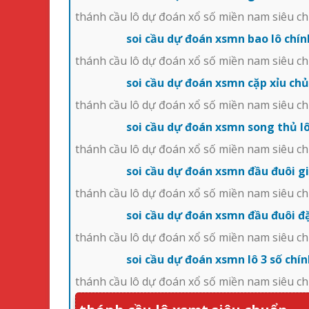
thánh cầu lô dự đoán xổ số miền nam siêu c
soi cầu dự đoán xsmn bao lô chín
thánh cầu lô dự đoán xổ số miền nam siêu c
soi cầu dự đoán xsmn cặp xỉu chủ
thánh cầu lô dự đoán xổ số miền nam siêu c
soi cầu dự đoán xsmn song thủ lô
thánh cầu lô dự đoán xổ số miền nam siêu c
soi cầu dự đoán xsmn đầu đuôi gi
thánh cầu lô dự đoán xổ số miền nam siêu c
soi cầu dự đoán xsmn đầu đuôi đặ
thánh cầu lô dự đoán xổ số miền nam siêu c
soi cầu dự đoán xsmn lô 3 số chín
thánh cầu lô dự đoán xổ số miền nam siêu c