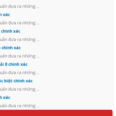
huẩn đưa ra những …
h xác
huẩn đưa ra những …
 chính xác
huẩn đưa ra những …
 chính xác
huẩn đưa ra những …
ải 8 chính xác
huẩn đưa ra những …
c biệt chính xác
huẩn đưa ra những …
h xác
huẩn đưa ra những …