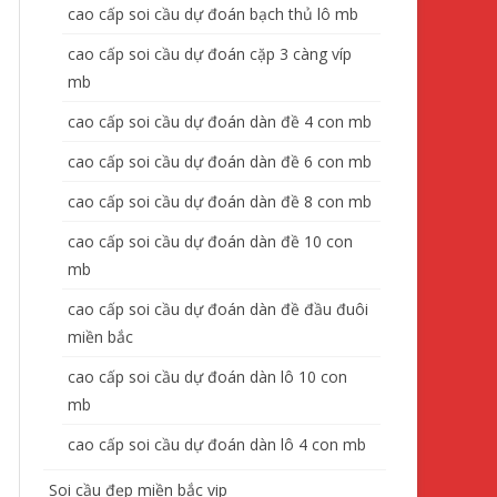
cao cấp soi cầu dự đoán bạch thủ lô mb
cao cấp soi cầu dự đoán cặp 3 càng víp
mb
cao cấp soi cầu dự đoán dàn đề 4 con mb
cao cấp soi cầu dự đoán dàn đề 6 con mb
cao cấp soi cầu dự đoán dàn đề 8 con mb
cao cấp soi cầu dự đoán dàn đề 10 con
mb
cao cấp soi cầu dự đoán dàn đề đầu đuôi
miền bắc
cao cấp soi cầu dự đoán dàn lô 10 con
mb
cao cấp soi cầu dự đoán dàn lô 4 con mb
Soi cầu đẹp miền bắc vip