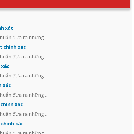
nh xác
 chuẩn đưa ra những …
t chính xác
 chuẩn đưa ra những …
 xác
 chuẩn đưa ra những …
h xác
 chuẩn đưa ra những …
 chính xác
 chuẩn đưa ra những …
 chính xác
 chuẩn đưa ra những …