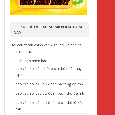
SOI CẦU VÍP XỔ SỐ MIỀN BẮC HÔM
NAY
soi cau xsmb chinh xac – soi cau lo tinh cau
de mien bac
Soi cầu đẹp miền bắc
cao cấp soi cầu chốt bạch thủ lô 2 nháy
víp mb
cao cấp soi cầu dự đoán ba càng víp mb
cao cấp soi cầu dự đoán bạch thủ đề mb
cao cấp soi cầu dự đoán bạch thủ lô kép
mb