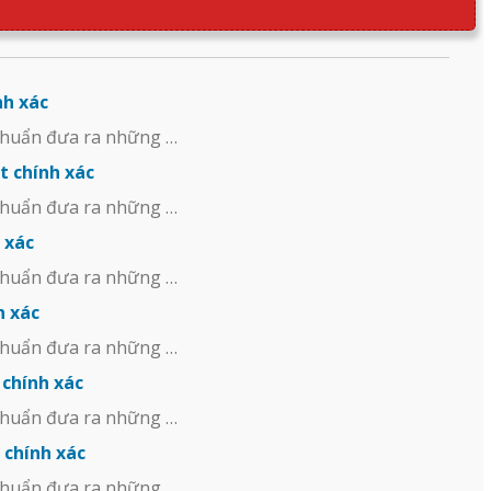
nh xác
 chuẩn đưa ra những …
t chính xác
 chuẩn đưa ra những …
 xác
 chuẩn đưa ra những …
h xác
 chuẩn đưa ra những …
 chính xác
 chuẩn đưa ra những …
 chính xác
 chuẩn đưa ra những …