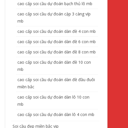
cao cấp soi cầu dự đoán bạch thủ lô mb
cao cấp soi cầu dự đoán cặp 3 càng víp
mb
cao cấp soi cầu dự đoán dàn đề 4 con mb
cao cấp soi cầu dự đoán dàn đề 6 con mb
cao cấp soi cầu dự đoán dàn đề 8 con mb
cao cấp soi cầu dự đoán dàn đề 10 con
mb
cao cấp soi cầu dự đoán dàn đề đầu đuôi
miền bắc
cao cấp soi cầu dự đoán dàn lô 10 con
mb
cao cấp soi cầu dự đoán dàn lô 4 con mb
Soi cầu đẹp miền bắc vip