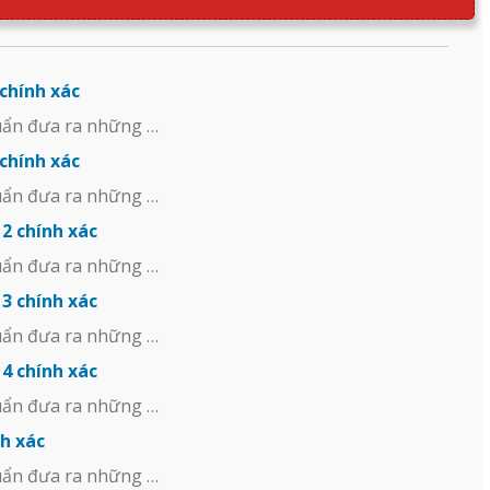
 chính xác
huẩn đưa ra những …
 chính xác
huẩn đưa ra những …
 2 chính xác
huẩn đưa ra những …
 3 chính xác
huẩn đưa ra những …
 4 chính xác
huẩn đưa ra những …
h xác
huẩn đưa ra những …