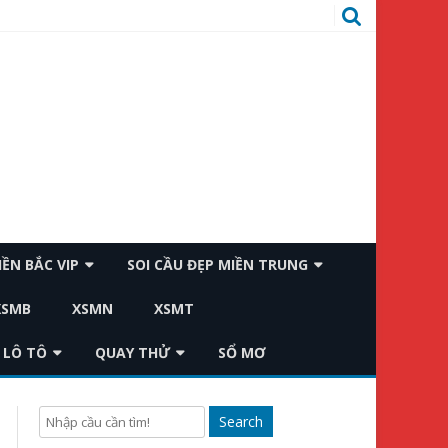
IỀN BẮC VIP
SOI CẦU ĐẸP MIỀN TRUNG
 DỰ ĐOÁN
XSMB
XSMN
CAO CẤP SOI CẦU DỰ ĐOÁN
XSMT
BAO LÔ MT
 LÔ TÔ
QUAY THỬ
SỔ MƠ
 DỰ ĐOÁN
CAO CẤP SOI CẦU DỰ ĐOÁN
NG LOTO MB
QUAY THỬ XSMB
CẶP XÍU CHỦ MT
Search
 DỰ ĐOÁN LÔ
NG LOTO MT
QUAY THỬ XSMN
CAO CẤP SOI CẦU DỰ ĐOÁN