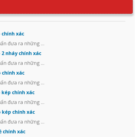
BẠCH THỦ ĐỀ MB
XIÊN 2 MB
 POWER 6/55
XỔ SỐ THẦN TÀI
CẦU VỀ CẢ CẶP (MB)
THỐNG KÊ LÔ XIÊN
BẢ
CAO CẤP SOI CẦU DỰ ĐOÁN
CAO CẤP SOI CẦU
D
CẦU VỀ NHIỀU NHÁY (MB)
THỐNG KÊ LÔ KÉP
BẠCH THỦ LÔ KÉP MB
XIÊN 3 MB
 chính xác
D
THỐNG KÊ ĐẦU
CAO CẤP SOI CẦU DỰ ĐOÁN
CAO CẤP SOI CẦU
huẩn đưa ra những …
BẠCH THỦ LÔ MB
XIÊN 4 MB
 KÊ
THỐNG KÊ ĐUÔI
 2 nháy chính xác
CAO CẤP SOI CẦU DỰ ĐOÁN
CAO CẤP SOI CẦU
THỐNG KÊ ĐẦU – ĐUÔI
huẩn đưa ra những …
CẶP 3 CÀNG VÍP MB
SONG THỦ ĐỀ MB
THỐNG KÊ TỔNG
 chính xác
CAO CẤP SOI CẦU DỰ ĐOÁN
CAO CẤP SOI CẦU
huẩn đưa ra những …
DÀN ĐỀ 4 CON MB
TẦN SUẤT XUẤT HIỆN
SONG THỦ LÔ KÉP
 kép chính xác
CAO CẤP SOI CẦU DỰ ĐOÁN
TK TỪ 00 ĐẾN 99
CAO CẤP SOI CẦU
huẩn đưa ra những …
DÀN ĐỀ 6 CON MB
SONG THỦ LÔ MB
 kép chính xác
CAO CẤP SOI CẦU DỰ ĐOÁN
huẩn đưa ra những …
DÀN ĐỀ 8 CON MB
ề chính xác
CAO CẤP SOI CẦU DỰ ĐOÁN