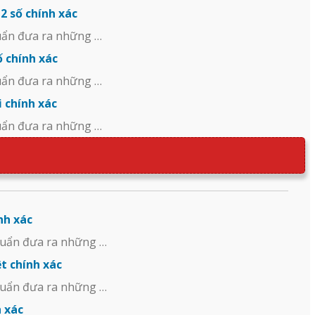
2 số chính xác
huẩn đưa ra những …
ố chính xác
huẩn đưa ra những …
 chính xác
huẩn đưa ra những …
nh xác
huẩn đưa ra những …
t chính xác
huẩn đưa ra những …
h xác