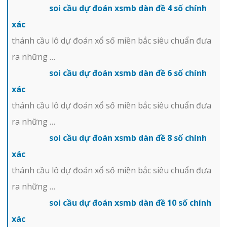
soi cầu dự đoán xsmb dàn đề 4 số chính
xác
thánh cầu lô dự đoán xổ số miền bắc siêu chuẩn đưa
ra những …
soi cầu dự đoán xsmb dàn đề 6 số chính
xác
thánh cầu lô dự đoán xổ số miền bắc siêu chuẩn đưa
ra những …
soi cầu dự đoán xsmb dàn đề 8 số chính
xác
thánh cầu lô dự đoán xổ số miền bắc siêu chuẩn đưa
ra những …
soi cầu dự đoán xsmb dàn đề 10 số chính
xác