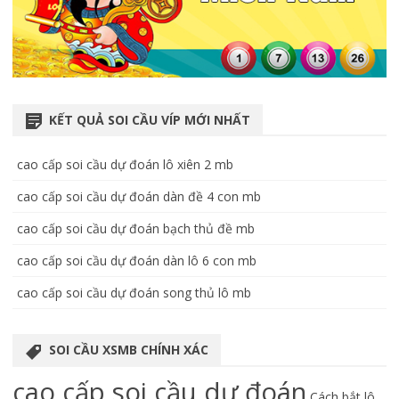
KẾT QUẢ SOI CẦU VÍP MỚI NHẤT
cao cấp soi cầu dự đoán lô xiên 2 mb
cao cấp soi cầu dự đoán dàn đề 4 con mb
cao cấp soi cầu dự đoán bạch thủ đề mb
cao cấp soi cầu dự đoán dàn lô 6 con mb
cao cấp soi cầu dự đoán song thủ lô mb
SOI CẦU XSMB CHÍNH XÁC
cao cấp soi cầu dự đoán
Cách bắt lô