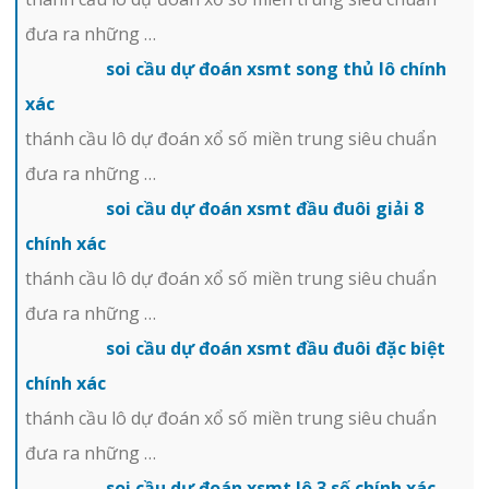
đưa ra những …
soi cầu dự đoán xsmt song thủ lô chính
xác
thánh cầu lô dự đoán xổ số miền trung siêu chuẩn
đưa ra những …
soi cầu dự đoán xsmt đầu đuôi giải 8
chính xác
thánh cầu lô dự đoán xổ số miền trung siêu chuẩn
đưa ra những …
soi cầu dự đoán xsmt đầu đuôi đặc biệt
chính xác
thánh cầu lô dự đoán xổ số miền trung siêu chuẩn
đưa ra những …
soi cầu dự đoán xsmt lô 3 số chính xác