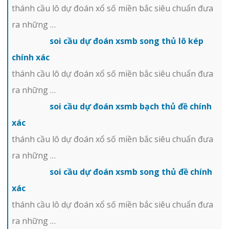
thánh cầu lô dự đoán xổ số miền bắc siêu chuẩn đưa
ra những …
soi cầu dự đoán xsmb song thủ lô kép
chính xác
thánh cầu lô dự đoán xổ số miền bắc siêu chuẩn đưa
ra những …
soi cầu dự đoán xsmb bạch thủ đề chính
xác
thánh cầu lô dự đoán xổ số miền bắc siêu chuẩn đưa
ra những …
soi cầu dự đoán xsmb song thủ đề chính
xác
thánh cầu lô dự đoán xổ số miền bắc siêu chuẩn đưa
ra những …