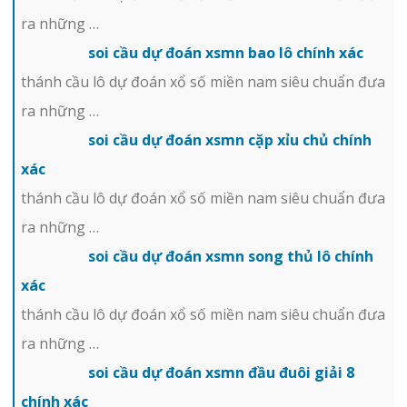
ra những …
soi cầu dự đoán xsmn bao lô chính xác
thánh cầu lô dự đoán xổ số miền nam siêu chuẩn đưa
ra những …
soi cầu dự đoán xsmn cặp xỉu chủ chính
xác
thánh cầu lô dự đoán xổ số miền nam siêu chuẩn đưa
ra những …
soi cầu dự đoán xsmn song thủ lô chính
xác
thánh cầu lô dự đoán xổ số miền nam siêu chuẩn đưa
ra những …
soi cầu dự đoán xsmn đầu đuôi giải 8
chính xác