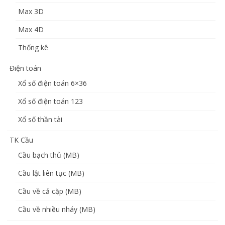
Max 3D
Max 4D
Thống kê
Điện toán
Xổ số điện toán 6×36
Xổ số điện toán 123
Xổ số thần tài
TK Cầu
Cầu bạch thủ (MB)
Cầu lật liên tục (MB)
Cầu về cả cặp (MB)
Cầu về nhiều nháy (MB)