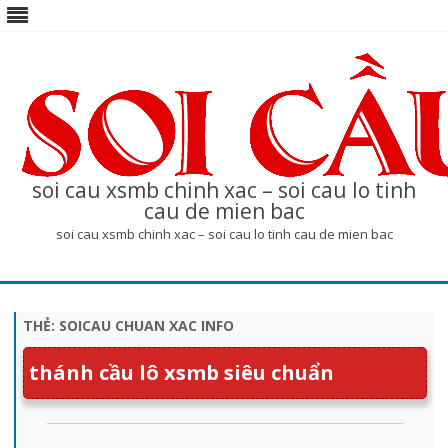
soi cau xsmb chinh xac – soi cau lo tinh
cau de mien bac
soi cau xsmb chinh xac – soi cau lo tinh cau de mien bac
Skip
to
content
THẺ:
SOICAU CHUAN XAC INFO
thánh cầu lô xsmb siêu chuẩn