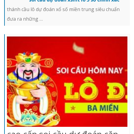
thánh cầu lô dự đoán xổ số miền trung siêu chuẩn
đưa ra những …