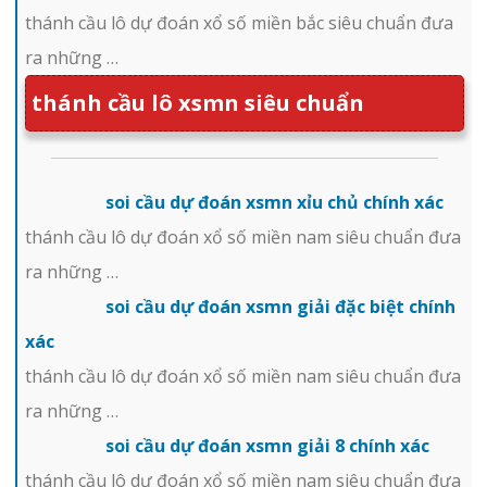
thánh cầu lô dự đoán xổ số miền bắc siêu chuẩn đưa
ra những …
thánh cầu lô xsmn siêu chuẩn
soi cầu dự đoán xsmn xỉu chủ chính xác
thánh cầu lô dự đoán xổ số miền nam siêu chuẩn đưa
ra những …
soi cầu dự đoán xsmn giải đặc biệt chính
xác
thánh cầu lô dự đoán xổ số miền nam siêu chuẩn đưa
ra những …
soi cầu dự đoán xsmn giải 8 chính xác
thánh cầu lô dự đoán xổ số miền nam siêu chuẩn đưa