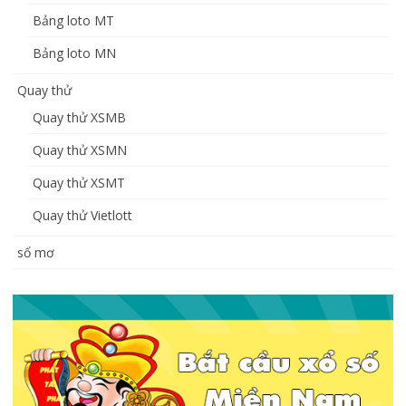
Bảng loto MT
Bảng loto MN
Quay thử
Quay thử XSMB
Quay thử XSMN
Quay thử XSMT
Quay thử Vietlott
sổ mơ