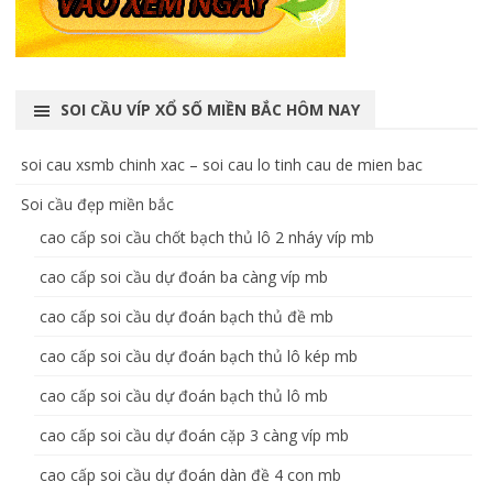
SOI CẦU VÍP XỔ SỐ MIỀN BẮC HÔM NAY
soi cau xsmb chinh xac – soi cau lo tinh cau de mien bac
Soi cầu đẹp miền bắc
cao cấp soi cầu chốt bạch thủ lô 2 nháy víp mb
cao cấp soi cầu dự đoán ba càng víp mb
cao cấp soi cầu dự đoán bạch thủ đề mb
cao cấp soi cầu dự đoán bạch thủ lô kép mb
cao cấp soi cầu dự đoán bạch thủ lô mb
cao cấp soi cầu dự đoán cặp 3 càng víp mb
cao cấp soi cầu dự đoán dàn đề 4 con mb