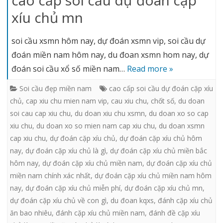
cao cấp soi cầu dự đoán cặp
xíu chủ mn
soi cầu xsmn hôm nay, dự đoán xsmn vip, soi cầu dự
đoán miền nam hôm nay, du đoan xsmn hom nay, dự
đoán soi cầu xổ số miền nam…
Read more »
Soi cầu đẹp miền nam
cao cấp soi cầu dự đoán cặp xíu
chủ
,
cap xiu chu mien nam vip
,
cau xiu chu
,
chốt số
,
du doan
soi cau cap xiu chu
,
du doan xiu chu xsmn
,
du doan xo so cap
xiu chu
,
du doan xo so mien nam cap xiu chu
,
du doan xsmn
cap xiu chu
,
dự đoán cặp xíu chủ
,
dự đoán cặp xíu chủ hôm
nay
,
dự đoán cặp xíu chủ là gì
,
dự đoán cặp xíu chủ miền bắc
hôm nay
,
dự đoán cặp xíu chủ miền nam
,
dự đoán cặp xíu chủ
miền nam chính xác nhất
,
dự đoán cặp xíu chủ miền nam hôm
nay
,
dự đoán cặp xíu chủ miễn phí
,
dự đoán cặp xíu chủ mn
,
dự đoán cặp xíu chủ về con gì
,
du đoan kqxs
,
đánh cặp xíu chủ
ăn bao nhiêu
,
đánh cặp xíu chủ miền nam
,
đánh đề cặp xíu