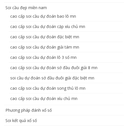
Soi cầu đẹp miền nam
cao cấp soi cầu dự đoán bao lô mn
cao cấp soi cầu dự đoán cặp xíu chủ mn
cao cấp soi cầu dự đoán đặc biệt mn
cao cấp soi cầu dự đoán giải tám mn
cao cấp soi cầu dự đoán lô 3 số mn
cao cấp soi cầu dự đoán sớ đầu đuôi giải 8 mn
soi cầu dự đoán sớ đầu đuôi giải đặc biệt mn
cao cấp soi cầu dự đoán song thủ lô mn
cao cấp soi cầu dự đoán xíu chủ mn
Phương pháp đánh xổ số
Soi kết quả xổ số