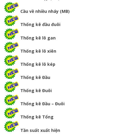
Cầu về nhiều nháy (MB)
Thống kê đầu đuôi
Thống kê lô gan
Thống kê lô xiên
Thống kê lô kép
Thống kê Đầu
Thống kê Đuôi
Thống kê Đầu – Đuôi
Thống kê Tổng
Tần suất xuất hiện