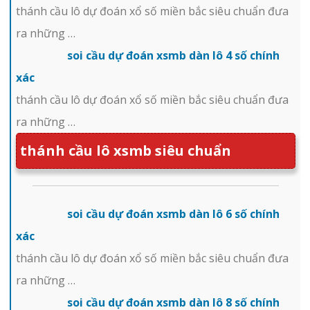
thánh cầu lô dự đoán xổ số miền bắc siêu chuẩn đưa
ra những …
soi cầu dự đoán xsmb dàn lô 4 số chính
xác
thánh cầu lô dự đoán xổ số miền bắc siêu chuẩn đưa
ra những …
thánh cầu lô xsmb siêu chuẩn
soi cầu dự đoán xsmb dàn lô 6 số chính
xác
thánh cầu lô dự đoán xổ số miền bắc siêu chuẩn đưa
ra những …
soi cầu dự đoán xsmb dàn lô 8 số chính