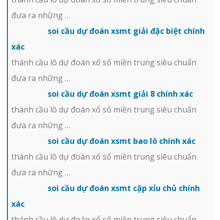
đưa ra những …
soi cầu dự đoán xsmt giải đặc biệt chính
xác
thánh cầu lô dự đoán xổ số miền trung siêu chuẩn
đưa ra những …
soi cầu dự đoán xsmt giải 8 chính xác
thánh cầu lô dự đoán xổ số miền trung siêu chuẩn
đưa ra những …
soi cầu dự đoán xsmt bao lô chính xác
thánh cầu lô dự đoán xổ số miền trung siêu chuẩn
đưa ra những …
soi cầu dự đoán xsmt cặp xỉu chủ chính
xác
thánh cầu lô dự đoán xổ số miền trung siêu chuẩn