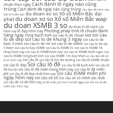
Cách đánh lô ngày nào cũng
chuẩn theo ngày
trúng
Cách đánh đề ngày nào cũng trúng
cầu dàn đề hôm nay
du doan xo so Xổ số Miền Bắc dại
bất tử miền bắc
du doan xo so Xổ số Miền Bắc wap
phát
du doan XSMB 3 so
dự đoán lô đề chính xác
Phương pháp tính lô chuẩn đánh
lô đẹp hôm nay
hôm nay
soi cau
hàng ngày
rồng bạch kim
soi cau lo de chuan 668
lo de dep
soi cau lo de khung 3 ngay
soi cau lo de
kqxs 3 mien
soi cau lo de mt
soi cau lo de online
soi cau lo de vip
3 mien
soi cau lo kep XSMB
soi cau lo XSMB 3s
soi cau lo XSMB 16
nhay hom nay
soi cau lo XSMB hom nay
soi cau lo XSMB minh ngoc
soi
cau lo XSMB rong bach kim
soi cau XSMB 1 lo duy nhat
soi cầu dàn đề xổ
soi cầu lô
soi cầu lô mn âm dương
soi cầu lô XSMB chuẩn
số ơi hôm nay
Soi cầu lô đề
soi cầu lô đẹp
soi cầu lô đề bạch kim
soi cầu lô
soi cầu lô đề miền trung hôm nay
soi cầu lô đề miễn
đề hà nội
Soi cầu XSMB miễn phí
phí
soi cầu lô đề đẹp nhất hôm nay
ngày hôm nay
soi cầu xổ số
Soi cầu xổ số chính xác nhất
soi cầu đề
số đề hôm nay
số đề miễn phí thứ 4
số đề ngày mai 4/6
xin số đề
miền bắc hôm nay