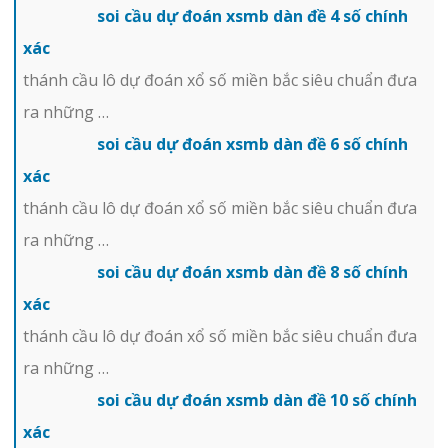
soi cầu dự đoán xsmb dàn đề 4 số chính
xác
thánh cầu lô dự đoán xổ số miền bắc siêu chuẩn đưa
ra những …
soi cầu dự đoán xsmb dàn đề 6 số chính
xác
thánh cầu lô dự đoán xổ số miền bắc siêu chuẩn đưa
ra những …
soi cầu dự đoán xsmb dàn đề 8 số chính
xác
thánh cầu lô dự đoán xổ số miền bắc siêu chuẩn đưa
ra những …
soi cầu dự đoán xsmb dàn đề 10 số chính
xác