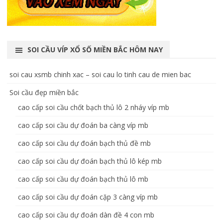
SOI CẦU VÍP XỔ SỐ MIỀN BẮC HÔM NAY
soi cau xsmb chinh xac – soi cau lo tinh cau de mien bac
Soi cầu đẹp miền bắc
cao cấp soi cầu chốt bạch thủ lô 2 nháy víp mb
cao cấp soi cầu dự đoán ba càng víp mb
cao cấp soi cầu dự đoán bạch thủ đề mb
cao cấp soi cầu dự đoán bạch thủ lô kép mb
cao cấp soi cầu dự đoán bạch thủ lô mb
cao cấp soi cầu dự đoán cặp 3 càng víp mb
cao cấp soi cầu dự đoán dàn đề 4 con mb