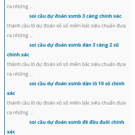
ra những …
soi cầu dự đoán xsmb 3 càng chính xác
thánh cầu lô dự đoán xổ số miền bắc siêu chuẩn đưa
ra những …
soi cầu dự đoán xsmb dàn 3 càng 2 số
chính xác
thánh cầu lô dự đoán xổ số miền bắc siêu chuẩn đưa
ra những …
soi cầu dự đoán xsmb dàn lô 10 số chính
xác
thánh cầu lô dự đoán xổ số miền bắc siêu chuẩn đưa
ra những …
soi cầu dự đoán xsmb đề đầu đuôi chính
xác