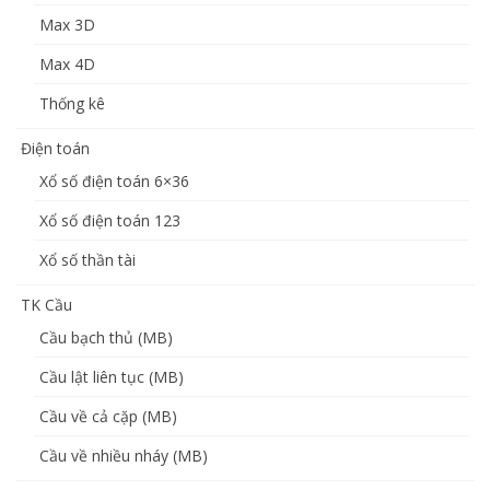
Max 3D
Max 4D
Thống kê
Điện toán
Xổ số điện toán 6×36
Xổ số điện toán 123
Xổ số thần tài
TK Cầu
Cầu bạch thủ (MB)
Cầu lật liên tục (MB)
Cầu về cả cặp (MB)
Cầu về nhiều nháy (MB)