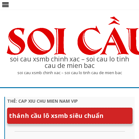
soi cau xsmb chinh xac – soi cau lo tinh
cau de mien bac
soi cau xsmb chinh xac – soi cau lo tinh cau de mien bac
Skip
to
content
THẺ:
CAP XIU CHU MIEN NAM VIP
thánh cầu lô xsmb siêu chuẩn