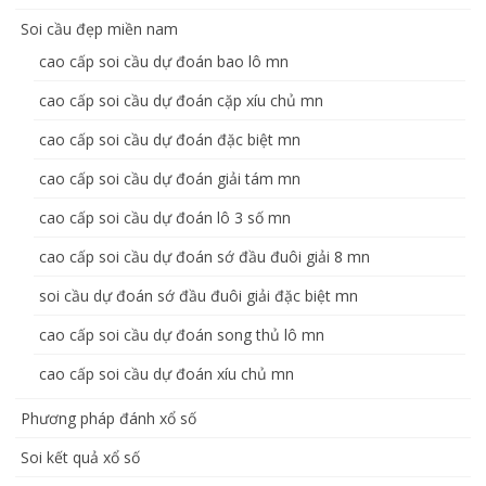
Soi cầu đẹp miền nam
cao cấp soi cầu dự đoán bao lô mn
cao cấp soi cầu dự đoán cặp xíu chủ mn
cao cấp soi cầu dự đoán đặc biệt mn
cao cấp soi cầu dự đoán giải tám mn
cao cấp soi cầu dự đoán lô 3 số mn
cao cấp soi cầu dự đoán sớ đầu đuôi giải 8 mn
soi cầu dự đoán sớ đầu đuôi giải đặc biệt mn
cao cấp soi cầu dự đoán song thủ lô mn
cao cấp soi cầu dự đoán xíu chủ mn
Phương pháp đánh xổ số
Soi kết quả xổ số