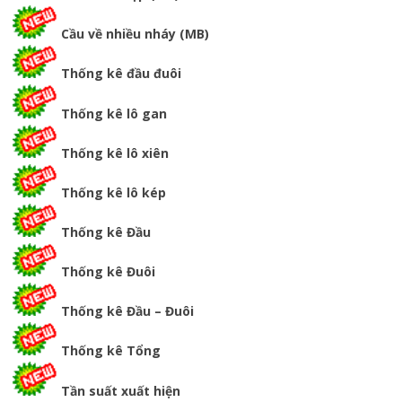
Cầu về nhiều nháy (MB)
Thống kê đầu đuôi
Thống kê lô gan
Thống kê lô xiên
Thống kê lô kép
Thống kê Đầu
Thống kê Đuôi
Thống kê Đầu – Đuôi
Thống kê Tổng
Tần suất xuất hiện