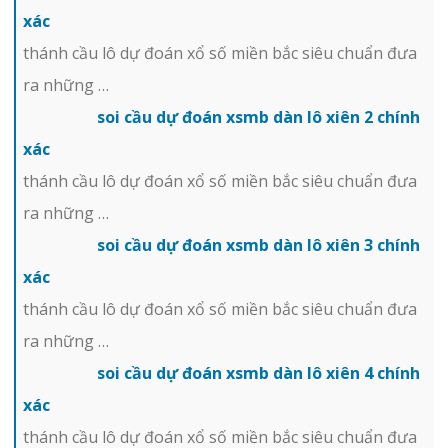
xác
thánh cầu lô dự đoán xổ số miền bắc siêu chuẩn đưa
ra những …
soi cầu dự đoán xsmb dàn lô xiên 2 chính
xác
thánh cầu lô dự đoán xổ số miền bắc siêu chuẩn đưa
ra những …
soi cầu dự đoán xsmb dàn lô xiên 3 chính
xác
thánh cầu lô dự đoán xổ số miền bắc siêu chuẩn đưa
ra những …
soi cầu dự đoán xsmb dàn lô xiên 4 chính
xác
thánh cầu lô dự đoán xổ số miền bắc siêu chuẩn đưa