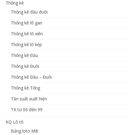
Thống kê
Thống kê đầu đuôi
Thống kê lô gan
Thống kê lô xiên
Thống kê lô kép
Thống kê Đầu
Thống kê Đuôi
Thống kê Đầu – Đuôi
Thống kê Tổng
Tần suất xuất hiện
TK từ 00 đến 99
KQ Lô tô
Bảng loto MB