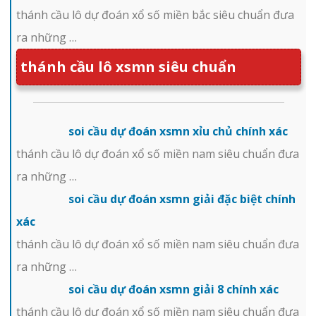
thánh cầu lô dự đoán xổ số miền bắc siêu chuẩn đưa
ra những …
thánh cầu lô xsmn siêu chuẩn
soi cầu dự đoán xsmn xỉu chủ chính xác
thánh cầu lô dự đoán xổ số miền nam siêu chuẩn đưa
ra những …
soi cầu dự đoán xsmn giải đặc biệt chính
xác
thánh cầu lô dự đoán xổ số miền nam siêu chuẩn đưa
ra những …
soi cầu dự đoán xsmn giải 8 chính xác
thánh cầu lô dự đoán xổ số miền nam siêu chuẩn đưa