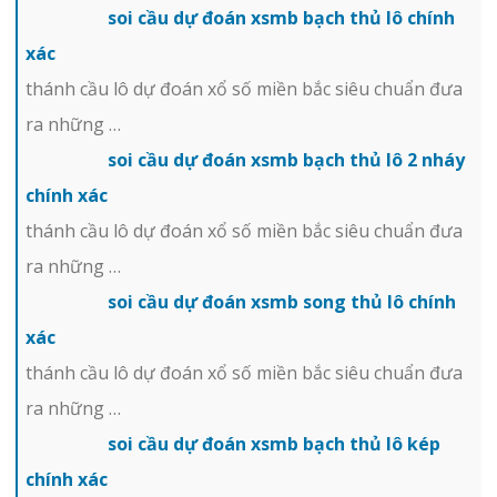
soi cầu dự đoán xsmb bạch thủ lô chính
xác
thánh cầu lô dự đoán xổ số miền bắc siêu chuẩn đưa
ra những …
soi cầu dự đoán xsmb bạch thủ lô 2 nháy
chính xác
thánh cầu lô dự đoán xổ số miền bắc siêu chuẩn đưa
ra những …
soi cầu dự đoán xsmb song thủ lô chính
xác
thánh cầu lô dự đoán xổ số miền bắc siêu chuẩn đưa
ra những …
soi cầu dự đoán xsmb bạch thủ lô kép
chính xác