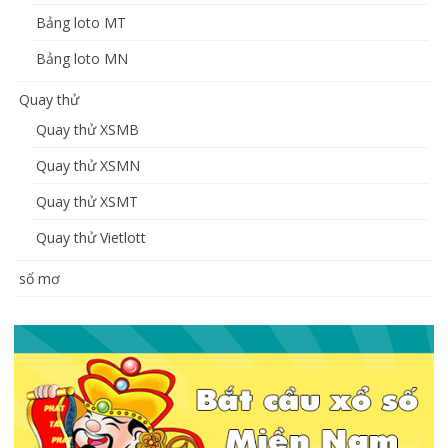
Bảng loto MT
Bảng loto MN
Quay thử
Quay thử XSMB
Quay thử XSMN
Quay thử XSMT
Quay thử Vietlott
sổ mơ