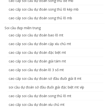
cao cấp soi cầu dự đoán song thủ đề mb
cao cấp soi cầu dự đoán song thủ lô kép mb
cao cấp soi cầu dự đoán song thủ lô mb
Soi cầu đẹp miền trung
cao cấp soi cầu dự đoán bao lô mt
cao cấp soi cầu dự đoán cặp xíu chủ mt
cao cấp soi cầu dự đoán đặc biệt mt
cao cấp soi cầu dự đoán giải tám mt
cao cấp soi cầu dự đoán lô 3 số mt
cao cấp soi cầu dự đoán sớ đầu đuôi giải 8 mt
soi cầu dự đoán sớ đầu đuôi giải đặc biệt mt víp
cao cấp soi cầu dự đoán song thủ lô mt
cao cấp soi cầu dự đoán xíu chủ mt