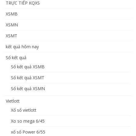
TRỰC TIẾP KQXS
XSMB
XSMN
XSMT
kết quả hôm nay
Sổ kết quả
Sổ kết quả XSMB
Sổ kết quả XSMT
Sổ kết quả XSMN
Vietlott
Xổ số vietlott
Xo so mega 6/45
xổ số Power 6/55