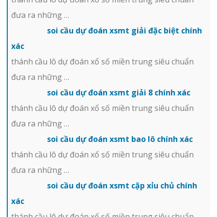
đưa ra những …
soi cầu dự đoán xsmt giải đặc biệt chính
xác
thánh cầu lô dự đoán xổ số miền trung siêu chuẩn
đưa ra những …
soi cầu dự đoán xsmt giải 8 chính xác
thánh cầu lô dự đoán xổ số miền trung siêu chuẩn
đưa ra những …
soi cầu dự đoán xsmt bao lô chính xác
thánh cầu lô dự đoán xổ số miền trung siêu chuẩn
đưa ra những …
soi cầu dự đoán xsmt cặp xỉu chủ chính
xác
thánh cầu lô dự đoán xổ số miền trung siêu chuẩn