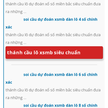
thánh cầu lô dự đoán xổ số miền bắc siêu chuẩn đưa
ra những …
soi cầu dự đoán xsmb dàn lô 4 số chính
xác
thánh cầu lô dự đoán xổ số miền bắc siêu chuẩn đưa
ra những …
thánh cầu lô xsmb siêu chuẩn
soi cầu dự đoán xsmb dàn lô 6 số chính
xác
thánh cầu lô dự đoán xổ số miền bắc siêu chuẩn đưa
ra những …
soi cầu dự đoán xsmb dàn lô 8 số chính