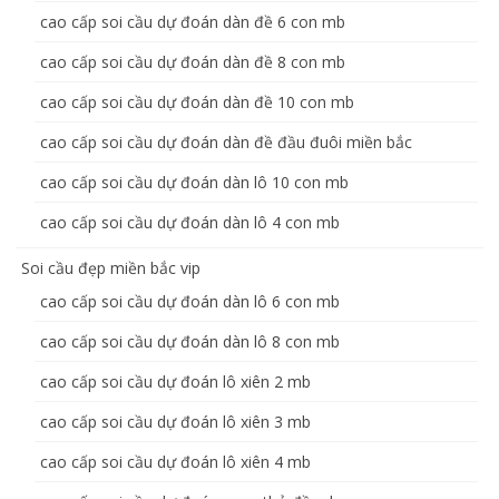
cao cấp soi cầu dự đoán dàn đề 6 con mb
cao cấp soi cầu dự đoán dàn đề 8 con mb
cao cấp soi cầu dự đoán dàn đề 10 con mb
cao cấp soi cầu dự đoán dàn đề đầu đuôi miền bắc
cao cấp soi cầu dự đoán dàn lô 10 con mb
cao cấp soi cầu dự đoán dàn lô 4 con mb
Soi cầu đẹp miền bắc vip
cao cấp soi cầu dự đoán dàn lô 6 con mb
cao cấp soi cầu dự đoán dàn lô 8 con mb
cao cấp soi cầu dự đoán lô xiên 2 mb
cao cấp soi cầu dự đoán lô xiên 3 mb
cao cấp soi cầu dự đoán lô xiên 4 mb