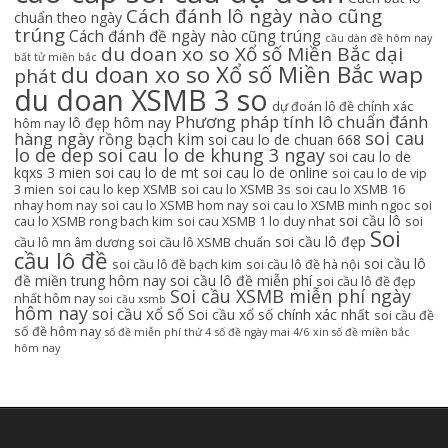
Cách đánh lô ngày nào cũng
chuẩn theo ngày
trúng
Cách đánh đề ngày nào cũng trúng
cầu dàn đề hôm nay
du doan xo so Xổ số Miền Bắc dại
bất tử miền bắc
du doan xo so Xổ số Miền Bắc wap
phát
du doan XSMB 3 so
dự đoán lô đề chính xác
Phương pháp tính lô chuẩn đánh
lô đẹp hôm nay
hôm nay
soi cau
hàng ngày
rồng bạch kim
soi cau lo de chuan 668
lo de dep
soi cau lo de khung 3 ngay
soi cau lo de
kqxs 3 mien
soi cau lo de mt
soi cau lo de online
soi cau lo de vip
3 mien
soi cau lo kep XSMB
soi cau lo XSMB 3s
soi cau lo XSMB 16
nhay hom nay
soi cau lo XSMB hom nay
soi cau lo XSMB minh ngoc
soi
soi cầu lô
cau lo XSMB rong bach kim
soi cau XSMB 1 lo duy nhat
soi
Soi
soi cầu lô đẹp
cầu lô mn âm dương
soi cầu lô XSMB chuẩn
cầu lô đề
soi cầu lô
soi cầu lô đề bạch kim
soi cầu lô đề hà nội
đề miền trung hôm nay
soi cầu lô đề miễn phí
soi cầu lô đề đẹp
Soi cầu XSMB miễn phí ngày
nhất hôm nay
soi cầu xsmb
hôm nay
soi cầu xổ số
Soi cầu xổ số chính xác nhất
soi cầu đề
số đề hôm nay
số đề miễn phí thứ 4
số đề ngày mai 4/6
xin số đề miền bắc
hôm nay