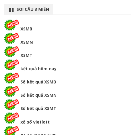
SOI CẦU 3 MIỀN
XSMB
XSMN
XSMT
kết quả hôm nay
Sổ kết quả XSMB
Sổ kết quả XSMN
Sổ kết quả XSMT
xổ số vietlott