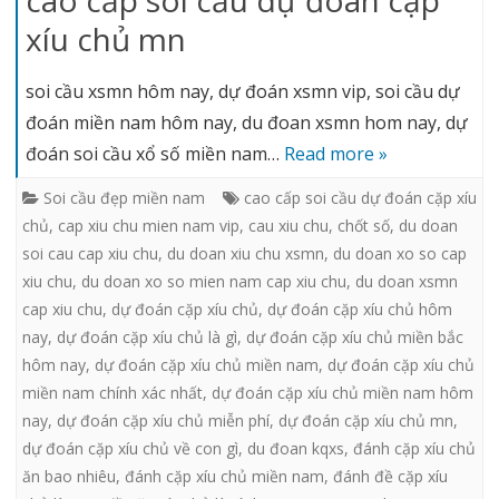
cao cấp soi cầu dự đoán cặp
xíu chủ mn
soi cầu xsmn hôm nay, dự đoán xsmn vip, soi cầu dự
đoán miền nam hôm nay, du đoan xsmn hom nay, dự
đoán soi cầu xổ số miền nam…
Read more »
Soi cầu đẹp miền nam
cao cấp soi cầu dự đoán cặp xíu
chủ
,
cap xiu chu mien nam vip
,
cau xiu chu
,
chốt số
,
du doan
soi cau cap xiu chu
,
du doan xiu chu xsmn
,
du doan xo so cap
xiu chu
,
du doan xo so mien nam cap xiu chu
,
du doan xsmn
cap xiu chu
,
dự đoán cặp xíu chủ
,
dự đoán cặp xíu chủ hôm
nay
,
dự đoán cặp xíu chủ là gì
,
dự đoán cặp xíu chủ miền bắc
hôm nay
,
dự đoán cặp xíu chủ miền nam
,
dự đoán cặp xíu chủ
miền nam chính xác nhất
,
dự đoán cặp xíu chủ miền nam hôm
nay
,
dự đoán cặp xíu chủ miễn phí
,
dự đoán cặp xíu chủ mn
,
dự đoán cặp xíu chủ về con gì
,
du đoan kqxs
,
đánh cặp xíu chủ
ăn bao nhiêu
,
đánh cặp xíu chủ miền nam
,
đánh đề cặp xíu