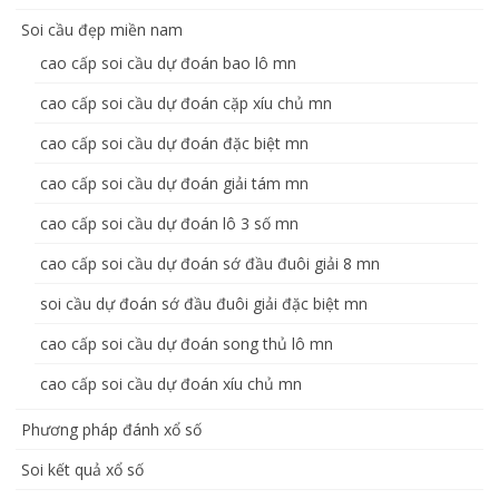
Soi cầu đẹp miền nam
cao cấp soi cầu dự đoán bao lô mn
cao cấp soi cầu dự đoán cặp xíu chủ mn
cao cấp soi cầu dự đoán đặc biệt mn
cao cấp soi cầu dự đoán giải tám mn
cao cấp soi cầu dự đoán lô 3 số mn
cao cấp soi cầu dự đoán sớ đầu đuôi giải 8 mn
soi cầu dự đoán sớ đầu đuôi giải đặc biệt mn
cao cấp soi cầu dự đoán song thủ lô mn
cao cấp soi cầu dự đoán xíu chủ mn
Phương pháp đánh xổ số
Soi kết quả xổ số