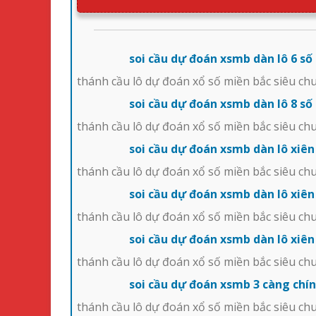
soi cầu dự đoán xsmb dàn lô 6 số
thánh cầu lô dự đoán xổ số miền bắc siêu c
soi cầu dự đoán xsmb dàn lô 8 số
thánh cầu lô dự đoán xổ số miền bắc siêu c
soi cầu dự đoán xsmb dàn lô xiên
thánh cầu lô dự đoán xổ số miền bắc siêu c
soi cầu dự đoán xsmb dàn lô xiên
thánh cầu lô dự đoán xổ số miền bắc siêu c
soi cầu dự đoán xsmb dàn lô xiên
thánh cầu lô dự đoán xổ số miền bắc siêu c
soi cầu dự đoán xsmb 3 càng chín
thánh cầu lô dự đoán xổ số miền bắc siêu c