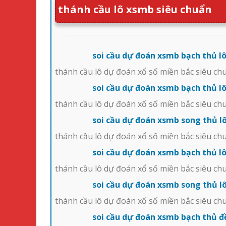
thánh cầu lô xsmb siêu chuẩn
SỔ KẾT QUẢ XSMN
XỔ SỐ
CAO CẤP SOI CẦU DỰ ĐOÁN
ĐẶC BIỆT MN
MAX 3
CAO CẤP SOI CẦU DỰ ĐOÁN
soi cầu dự đoán xsmb bạch thủ lô
MAX 4
GIẢI TÁM MN
thánh cầu lô dự đoán xổ số miền bắc siêu c
THỐNG
CAO CẤP SOI CẦU DỰ ĐOÁN LÔ
soi cầu dự đoán xsmb bạch thủ lô
3 SỐ MN
thánh cầu lô dự đoán xổ số miền bắc siêu c
CAO CẤP SOI CẦU DỰ ĐOÁN SỚ
soi cầu dự đoán xsmb song thủ lô
ĐẦU ĐUÔI GIẢI 8 MN
thánh cầu lô dự đoán xổ số miền bắc siêu c
SOI CẦU DỰ ĐOÁN SỚ ĐẦU
soi cầu dự đoán xsmb bạch thủ lô
ĐUÔI GIẢI ĐẶC BIỆT MN
thánh cầu lô dự đoán xổ số miền bắc siêu c
CAO CẤP SOI CẦU DỰ ĐOÁN
soi cầu dự đoán xsmb song thủ lô
SONG THỦ LÔ MN
thánh cầu lô dự đoán xổ số miền bắc siêu c
CAO CẤP SOI CẦU DỰ ĐOÁN XÍU
soi cầu dự đoán xsmb bạch thủ đ
CHỦ MN