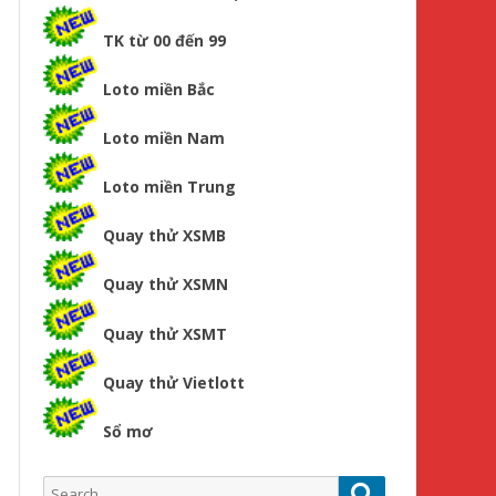
TK từ 00 đến 99
Loto miền Bắc
Loto miền Nam
Loto miền Trung
Quay thử XSMB
Quay thử XSMN
Quay thử XSMT
Quay thử Vietlott
Sổ mơ
Search
Search