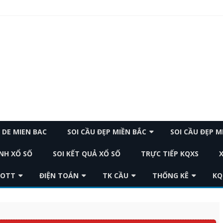
Skip
 DE MIEN BAC
SOI CẦU ĐẸP MIỀN BẮC
SOI CẦU ĐẸP M
to
content
NH XỔ SỐ
SOI KẾT QUẢ XỔ SỐ
CAO CẤP SOI CẦU CHỐT BẠCH
TRỰC TIẾP KQXS
CAO CẤP SOI CẦU
THỦ LÔ 2 NHÁY VÍP MB
DÀN LÔ 6 CON MB
LOTT
ĐIỆN TOÁN
TK CẦU
THỐNG KÊ
KQ
CAO CẤP SOI CẦU DỰ ĐOÁN BA
CAO CẤP SOI CẦU
 VIETLOTT
XỔ SỐ ĐIỆN TOÁN 6×36
CÀNG VÍP MB
CẦU BẠCH THỦ (MB)
THỐNG KÊ ĐẦU ĐUÔI
DÀN LÔ 8 CON MB
BẢ
 MEGA 6/45
XỔ SỐ ĐIỆN TOÁN 123
CAO CẤP SOI CẦU DỰ ĐOÁN
CẦU LẬT LIÊN TỤC (MB)
THỐNG KÊ LÔ GAN
CAO CẤP SOI CẦU
BẢ