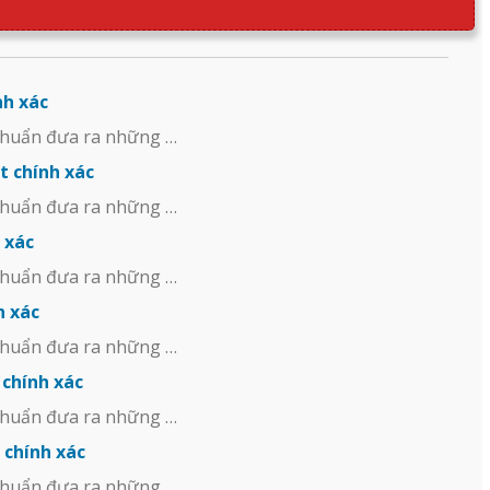
nh xác
 chuẩn đưa ra những …
t chính xác
 chuẩn đưa ra những …
 xác
 chuẩn đưa ra những …
h xác
 chuẩn đưa ra những …
 chính xác
 chuẩn đưa ra những …
 chính xác
 chuẩn đưa ra những …