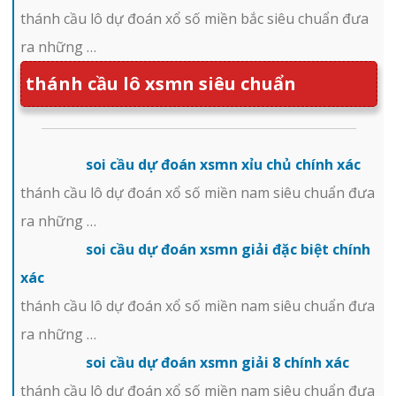
thánh cầu lô dự đoán xổ số miền bắc siêu chuẩn đưa
ra những …
thánh cầu lô xsmn siêu chuẩn
soi cầu dự đoán xsmn xỉu chủ chính xác
thánh cầu lô dự đoán xổ số miền nam siêu chuẩn đưa
ra những …
soi cầu dự đoán xsmn giải đặc biệt chính
xác
thánh cầu lô dự đoán xổ số miền nam siêu chuẩn đưa
ra những …
soi cầu dự đoán xsmn giải 8 chính xác
thánh cầu lô dự đoán xổ số miền nam siêu chuẩn đưa