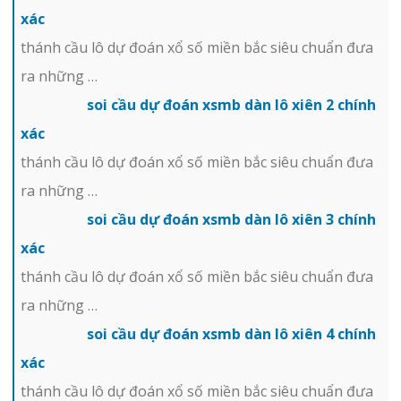
xác
thánh cầu lô dự đoán xổ số miền bắc siêu chuẩn đưa
ra những …
soi cầu dự đoán xsmb dàn lô xiên 2 chính
xác
thánh cầu lô dự đoán xổ số miền bắc siêu chuẩn đưa
ra những …
soi cầu dự đoán xsmb dàn lô xiên 3 chính
xác
thánh cầu lô dự đoán xổ số miền bắc siêu chuẩn đưa
ra những …
soi cầu dự đoán xsmb dàn lô xiên 4 chính
xác
thánh cầu lô dự đoán xổ số miền bắc siêu chuẩn đưa