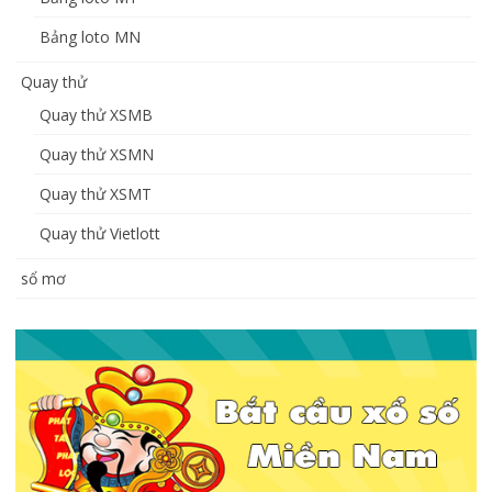
Bảng loto MN
Quay thử
Quay thử XSMB
Quay thử XSMN
Quay thử XSMT
Quay thử Vietlott
sổ mơ