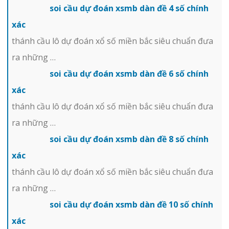
soi cầu dự đoán xsmb dàn đề 4 số chính
xác
thánh cầu lô dự đoán xổ số miền bắc siêu chuẩn đưa
ra những …
soi cầu dự đoán xsmb dàn đề 6 số chính
xác
thánh cầu lô dự đoán xổ số miền bắc siêu chuẩn đưa
ra những …
soi cầu dự đoán xsmb dàn đề 8 số chính
xác
thánh cầu lô dự đoán xổ số miền bắc siêu chuẩn đưa
ra những …
soi cầu dự đoán xsmb dàn đề 10 số chính
xác