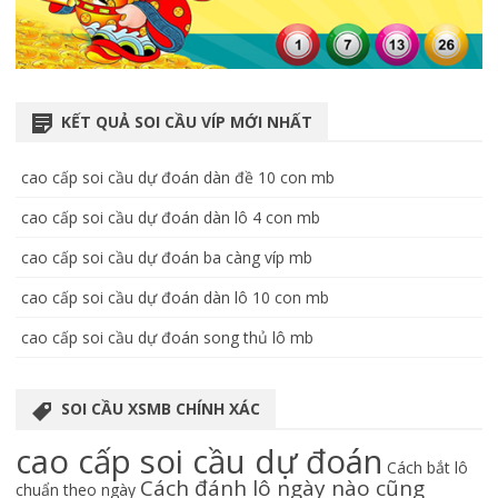
KẾT QUẢ SOI CẦU VÍP MỚI NHẤT
cao cấp soi cầu dự đoán dàn đề 10 con mb
cao cấp soi cầu dự đoán dàn lô 4 con mb
cao cấp soi cầu dự đoán ba càng víp mb
cao cấp soi cầu dự đoán dàn lô 10 con mb
cao cấp soi cầu dự đoán song thủ lô mb
SOI CẦU XSMB CHÍNH XÁC
cao cấp soi cầu dự đoán
Cách bắt lô
Cách đánh lô ngày nào cũng
chuẩn theo ngày