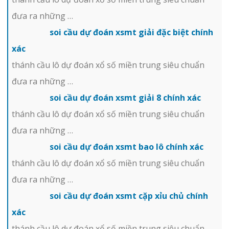
đưa ra những …
soi cầu dự đoán xsmt giải đặc biệt chính
xác
thánh cầu lô dự đoán xổ số miền trung siêu chuẩn
đưa ra những …
soi cầu dự đoán xsmt giải 8 chính xác
thánh cầu lô dự đoán xổ số miền trung siêu chuẩn
đưa ra những …
soi cầu dự đoán xsmt bao lô chính xác
thánh cầu lô dự đoán xổ số miền trung siêu chuẩn
đưa ra những …
soi cầu dự đoán xsmt cặp xỉu chủ chính
xác
thánh cầu lô dự đoán xổ số miền trung siêu chuẩn