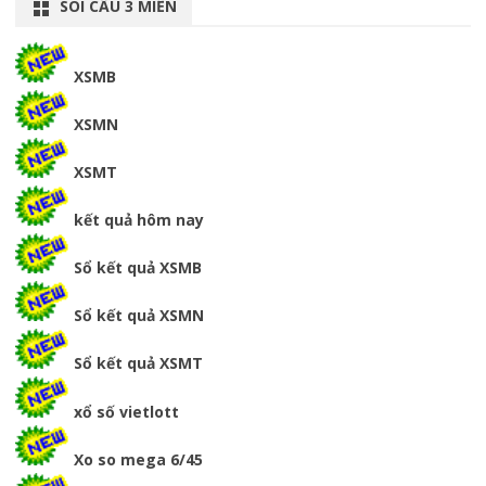
SOI CẦU 3 MIỀN
XSMB
XSMN
XSMT
kết quả hôm nay
Sổ kết quả XSMB
Sổ kết quả XSMN
Sổ kết quả XSMT
xổ số vietlott
Xo so mega 6/45