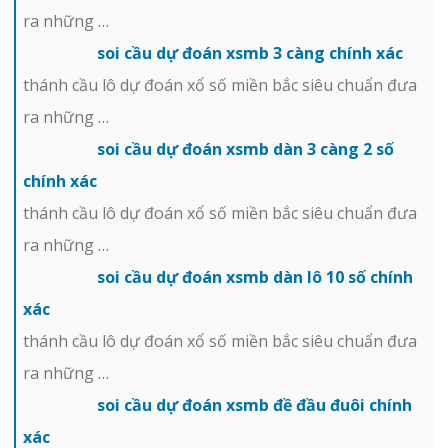
ra những …
soi cầu dự đoán xsmb 3 càng chính xác
thánh cầu lô dự đoán xổ số miền bắc siêu chuẩn đưa
ra những …
soi cầu dự đoán xsmb dàn 3 càng 2 số
chính xác
thánh cầu lô dự đoán xổ số miền bắc siêu chuẩn đưa
ra những …
soi cầu dự đoán xsmb dàn lô 10 số chính
xác
thánh cầu lô dự đoán xổ số miền bắc siêu chuẩn đưa
ra những …
soi cầu dự đoán xsmb đề đầu đuôi chính
xác