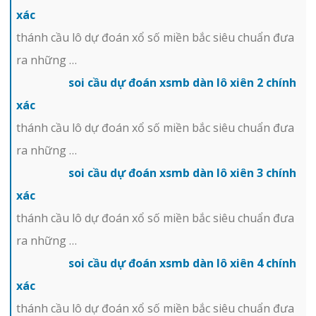
xác
thánh cầu lô dự đoán xổ số miền bắc siêu chuẩn đưa
ra những …
soi cầu dự đoán xsmb dàn lô xiên 2 chính
xác
thánh cầu lô dự đoán xổ số miền bắc siêu chuẩn đưa
ra những …
soi cầu dự đoán xsmb dàn lô xiên 3 chính
xác
thánh cầu lô dự đoán xổ số miền bắc siêu chuẩn đưa
ra những …
soi cầu dự đoán xsmb dàn lô xiên 4 chính
xác
thánh cầu lô dự đoán xổ số miền bắc siêu chuẩn đưa