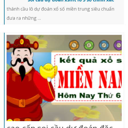
thánh cầu lô dự đoán xổ số miền trung siêu chuẩn
đưa ra những …