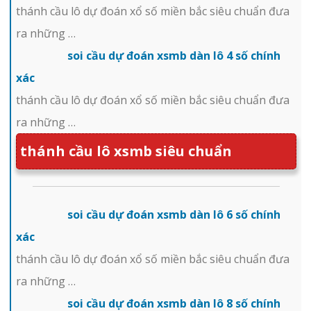
thánh cầu lô dự đoán xổ số miền bắc siêu chuẩn đưa
ra những …
soi cầu dự đoán xsmb dàn lô 4 số chính
xác
thánh cầu lô dự đoán xổ số miền bắc siêu chuẩn đưa
ra những …
thánh cầu lô xsmb siêu chuẩn
soi cầu dự đoán xsmb dàn lô 6 số chính
xác
thánh cầu lô dự đoán xổ số miền bắc siêu chuẩn đưa
ra những …
soi cầu dự đoán xsmb dàn lô 8 số chính