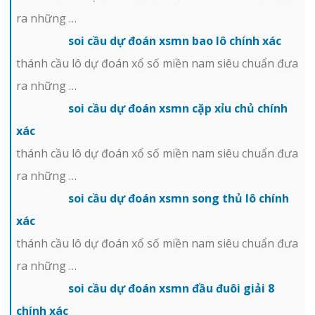
ra những …
soi cầu dự đoán xsmn bao lô chính xác
thánh cầu lô dự đoán xổ số miền nam siêu chuẩn đưa
ra những …
soi cầu dự đoán xsmn cặp xỉu chủ chính
xác
thánh cầu lô dự đoán xổ số miền nam siêu chuẩn đưa
ra những …
soi cầu dự đoán xsmn song thủ lô chính
xác
thánh cầu lô dự đoán xổ số miền nam siêu chuẩn đưa
ra những …
soi cầu dự đoán xsmn đầu đuôi giải 8
chính xác