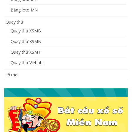
Bảng loto MN
Quay thử
Quay thử XSMB
Quay thử XSMN
Quay thử XSMT
Quay thử Vietlott
sổ mơ