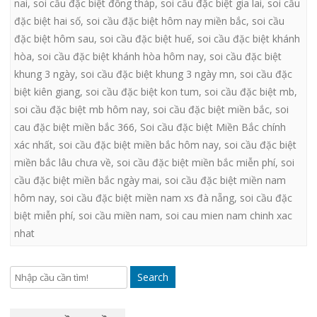
nai
,
soi cầu đặc biệt đồng tháp
,
soi cầu đặc biệt gia lai
,
soi cầu
đặc biệt hai số
,
soi cầu đặc biệt hôm nay miền bắc
,
soi cầu
đặc biệt hôm sau
,
soi cầu đặc biệt huế
,
soi cầu đặc biệt khánh
hòa
,
soi cầu đặc biệt khánh hòa hôm nay
,
soi cầu đặc biệt
khung 3 ngày
,
soi cầu đặc biệt khung 3 ngày mn
,
soi cầu đặc
biệt kiên giang
,
soi cầu đặc biệt kon tum
,
soi cầu đặc biệt mb
,
soi cầu đặc biệt mb hôm nay
,
soi cầu đặc biệt miền bắc
,
soi
cau đặc biệt miền bắc 366
,
Soi cầu đặc biệt Miền Bắc chính
xác nhất
,
soi cầu đặc biệt miền bắc hôm nay
,
soi cầu đặc biệt
miền bắc lâu chưa về
,
soi cầu đặc biệt miền bắc miễn phí
,
soi
cầu đặc biệt miền bắc ngày mai
,
soi cầu đặc biệt miền nam
hôm nay
,
soi cầu đặc biệt miền nam xs đà nẵng
,
soi cầu đặc
biệt miễn phí
,
soi cầu miền nam
,
soi cau mien nam chinh xac
nhat
Search