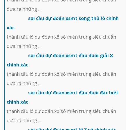
đưa ra những …
soi cầu dự đoán xsmt song thủ lô chính
xác
thánh cầu lô dự đoán xổ số miền trung siêu chuẩn
đưa ra những …
soi cầu dự đoán xsmt đầu đuôi giải 8
chính xác
thánh cầu lô dự đoán xổ số miền trung siêu chuẩn
đưa ra những …
soi cầu dự đoán xsmt đầu đuôi đặc biệt
chính xác
thánh cầu lô dự đoán xổ số miền trung siêu chuẩn
đưa ra những …
soi cầu dự đoán xsmt lô 3 số chính xác