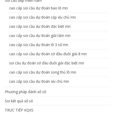
Soi cầu đẹp miền nam
cao cấp soi cầu dự đoán bao lô mn
cao cấp soi cầu dự đoán cặp xíu chủ mn
cao cấp soi cầu dự đoán đặc biệt mn
cao cấp soi cầu dự đoán giải tám mn
cao cấp soi cầu dự đoán lô 3 số mn
cao cấp soi cầu dự đoán sớ đầu đuôi giải 8 mn
soi cầu dự đoán sớ đầu đuôi giải đặc biệt mn
cao cấp soi cầu dự đoán song thủ lô mn
cao cấp soi cầu dự đoán xíu chủ mn
Phương pháp đánh xổ số
Soi kết quả xổ số
TRỰC TIẾP KQXS