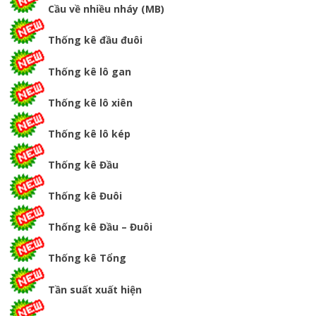
Cầu về nhiều nháy (MB)
Thống kê đầu đuôi
Thống kê lô gan
Thống kê lô xiên
Thống kê lô kép
Thống kê Đầu
Thống kê Đuôi
Thống kê Đầu – Đuôi
Thống kê Tổng
Tần suất xuất hiện