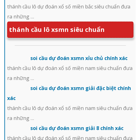
thánh cầu lô dự đoán xổ số miền bắc siêu chuẩn đưa
ra những …
thánh cầu lô xsmn siêu chuẩn
soi cầu dự đoán xsmn xỉu chủ chính xác
thánh cầu lô dự đoán xổ số miền nam siêu chuẩn đưa
ra những …
soi cầu dự đoán xsmn giải đặc biệt chính
xác
thánh cầu lô dự đoán xổ số miền nam siêu chuẩn đưa
ra những …
soi cầu dự đoán xsmn giải 8 chính xác
thánh cầu lô dự đoán xổ số miền nam siêu chuẩn đưa