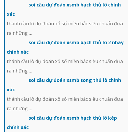
soi cầu dự đoán xsmb bạch thủ lô chính
xác
thánh cầu lô dự đoán xổ số miền bắc siêu chuẩn đưa
ra những …
soi cầu dự đoán xsmb bạch thủ lô 2 nháy
chính xác
thánh cầu lô dự đoán xổ số miền bắc siêu chuẩn đưa
ra những …
soi cầu dự đoán xsmb song thủ lô chính
xác
thánh cầu lô dự đoán xổ số miền bắc siêu chuẩn đưa
ra những …
soi cầu dự đoán xsmb bạch thủ lô kép
chính xác