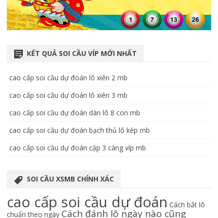
KẾT QUẢ SOI CẦU VÍP MỚI NHẤT
cao cấp soi cầu dự đoán lô xiên 2 mb
cao cấp soi cầu dự đoán lô xiên 3 mb
cao cấp soi cầu dự đoán dàn lô 8 con mb
cao cấp soi cầu dự đoán bạch thủ lô kép mb
cao cấp soi cầu dự đoán cặp 3 càng víp mb
SOI CẦU XSMB CHÍNH XÁC
cao cấp soi cầu dự đoán
Cách bắt lô
Cách đánh lô ngày nào cũng
chuẩn theo ngày