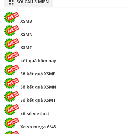
SOI CẦU 3 MIỀN
XSMB
XSMN
XSMT
kết quả hôm nay
Sổ kết quả XSMB
Sổ kết quả XSMN
Sổ kết quả XSMT
xổ số vietlott
Xo so mega 6/45