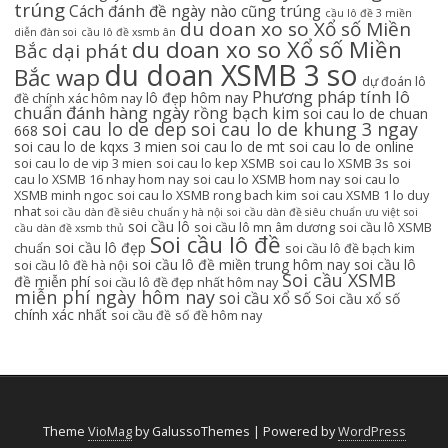
trúng
Cách đánh đề ngày nào cũng trúng
cầu lô đề 3 miền
du doan xo so Xổ số Miền
diễn đàn soi
cầu lô đề xsmb ân
du doan xo so Xổ số Miền
Bắc dại phát
du doan XSMB 3 so
Bắc wap
dự đoán lô
Phương pháp tính lô
lô đẹp hôm nay
đề chính xác hôm nay
chuẩn đánh hàng ngày
rồng bạch kim
soi cau lo de chuan
soi cau lo de dep
soi cau lo de khung 3 ngay
668
soi cau lo de kqxs 3 mien
soi cau lo de mt
soi cau lo de online
soi cau lo de vip 3 mien
soi cau lo kep XSMB
soi cau lo XSMB 3s
soi
cau lo XSMB 16 nhay hom nay
soi cau lo XSMB hom nay
soi cau lo
XSMB minh ngoc
soi cau lo XSMB rong bach kim
soi cau XSMB 1 lo duy
nhat
soi cầu dàn đề siêu chuẩn y hà nội
soi cầu dàn đề siêu chuẩn ưu việt
soi
soi cầu lô
soi cầu lô mn âm dương
soi cầu lô XSMB
cầu dàn đề xsmb thủ
Soi cầu lô đề
soi cầu lô đẹp
chuẩn
soi cầu lô đề bạch kim
soi cầu lô đề miền trung hôm nay
soi cầu lô
soi cầu lô đề hà nội
Soi cầu XSMB
đề miễn phí
soi cầu lô đề đẹp nhất hôm nay
miễn phí ngày hôm nay
soi cầu xổ số
Soi cầu xổ số
chính xác nhất
soi cầu đề
số đề hôm nay
Theme
VioMag
by GalussoThemes | Powered by
WordPress