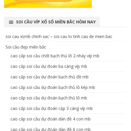
SOI CẦU VÍP XỔ SỐ MIỀN BẮC HÔM NAY
soi cau xsmb chinh xac – soi cau lo tinh cau de mien bac
Soi cầu đẹp miền bắc
cao cấp soi cầu chốt bạch thủ lô 2 nháy víp mb
cao cấp soi cầu dự đoán ba càng víp mb
cao cấp soi cầu dự đoán bạch thủ đề mb
cao cấp soi cầu dự đoán bạch thủ lô kép mb
cao cấp soi cầu dự đoán bạch thủ lô mb
cao cấp soi cầu dự đoán cặp 3 càng víp mb
cao cấp soi cầu dự đoán dàn đề 4 con mb
cao cấp soi cầu dự đoán dàn đề 6 con mb