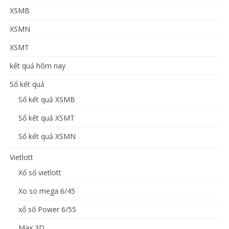
XSMB
XSMN
XSMT
kết quả hôm nay
Sổ kết quả
Sổ kết quả XSMB
Sổ kết quả XSMT
Sổ kết quả XSMN
Vietlott
Xổ số vietlott
Xo so mega 6/45
xổ số Power 6/55
Max 3D