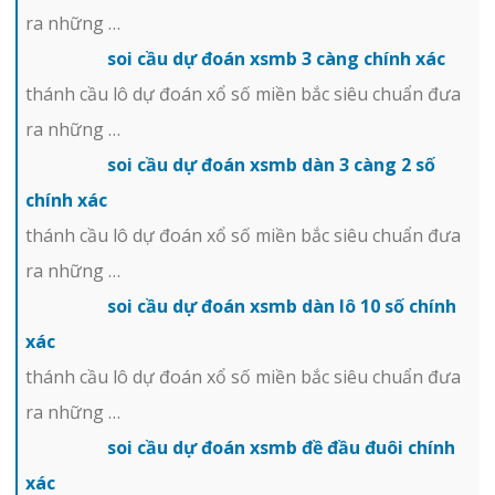
ra những …
soi cầu dự đoán xsmb 3 càng chính xác
thánh cầu lô dự đoán xổ số miền bắc siêu chuẩn đưa
ra những …
soi cầu dự đoán xsmb dàn 3 càng 2 số
chính xác
thánh cầu lô dự đoán xổ số miền bắc siêu chuẩn đưa
ra những …
soi cầu dự đoán xsmb dàn lô 10 số chính
xác
thánh cầu lô dự đoán xổ số miền bắc siêu chuẩn đưa
ra những …
soi cầu dự đoán xsmb đề đầu đuôi chính
xác