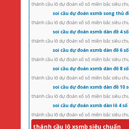
thánh cầu lô dự đoán xổ số miền bắc siêu c
soi cầu dự đoán xsmb song thủ đ
thánh cầu lô dự đoán xổ số miền bắc siêu c
soi cầu dự đoán xsmb dàn đề 4 số
thánh cầu lô dự đoán xổ số miền bắc siêu c
soi cầu dự đoán xsmb dàn đề 6 số
thánh cầu lô dự đoán xổ số miền bắc siêu c
soi cầu dự đoán xsmb dàn đề 8 số
thánh cầu lô dự đoán xổ số miền bắc siêu c
soi cầu dự đoán xsmb dàn đề 10 s
thánh cầu lô dự đoán xổ số miền bắc siêu c
soi cầu dự đoán xsmb dàn lô 4 số
thánh cầu lô dự đoán xổ số miền bắc siêu c
thánh cầu lô xsmb siêu chuẩn