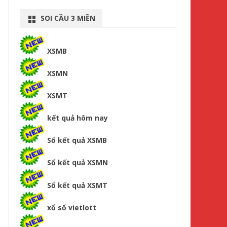
ĐẶC BIỆT MT
NG LOTO MN
QUAY THỬ XSMT
SOI CẦU 3 MIỀN
 DỰ ĐOÁN LÔ
CAO CẤP SOI CẦU DỰ ĐOÁN
QUAY THỬ VIETLOTT
GIẢI TÁM MT
XSMB
 DỰ ĐOÁN LÔ
CAO CẤP SOI CẦU DỰ ĐOÁN LÔ
3 SỐ MT
XSMN
 DỰ ĐOÁN
CAO CẤP SOI CẦU DỰ ĐOÁN SỚ
XSMT
ĐẦU ĐUÔI GIẢI 8 MT
kết quả hôm nay
 DỰ ĐOÁN
SOI CẦU DỰ ĐOÁN SỚ ĐẦU
 MB
ĐUÔI GIẢI ĐẶC BIỆT MT VÍP
Sổ kết quả XSMB
 DỰ ĐOÁN
CAO CẤP SOI CẦU DỰ ĐOÁN
Sổ kết quả XSMN
SONG THỦ LÔ MT
Sổ kết quả XSMT
CAO CẤP SOI CẦU DỰ ĐOÁN XÍU
CHỦ MT
xổ số vietlott