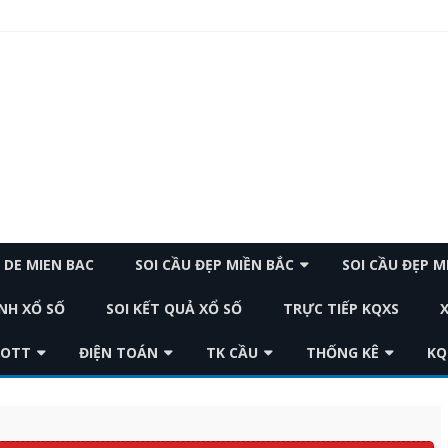
Skip
 DE MIEN BAC
SOI CẦU ĐẸP MIỀN BẮC
SOI CẦU ĐẸP M
to
content
NH XỔ SỐ
SOI KẾT QUẢ XỔ SỐ
CAO CẤP SOI CẦU CHỐT BẠCH
TRỰC TIẾP KQXS
CAO CẤP SOI CẦU
THỦ LÔ 2 NHÁY VÍP MB
DÀN LÔ 6 CON MB
LOTT
ĐIỆN TOÁN
TK CẦU
THỐNG KÊ
KQ
CAO CẤP SOI CẦU DỰ ĐOÁN BA
CAO CẤP SOI CẦU
 VIETLOTT
XỔ SỐ ĐIỆN TOÁN 6×36
CÀNG VÍP MB
CẦU BẠCH THỦ (MB)
THỐNG KÊ ĐẦU ĐUÔI
DÀN LÔ 8 CON MB
BẢ
 MEGA 6/45
XỔ SỐ ĐIỆN TOÁN 123
CAO CẤP SOI CẦU DỰ ĐOÁN
CẦU LẬT LIÊN TỤC (MB)
THỐNG KÊ LÔ GAN
CAO CẤP SOI CẦU
BẢ