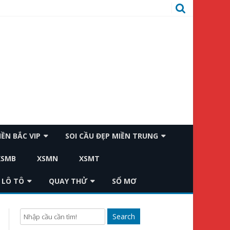
IỀN BẮC VIP
SOI CẦU ĐẸP MIỀN TRUNG
 DỰ ĐOÁN
XSMB
XSMN
CAO CẤP SOI CẦU DỰ ĐOÁN
XSMT
BAO LÔ MT
 LÔ TÔ
QUAY THỬ
SỔ MƠ
 DỰ ĐOÁN
CAO CẤP SOI CẦU DỰ ĐOÁN
NG LOTO MB
QUAY THỬ XSMB
CẶP XÍU CHỦ MT
Search
 DỰ ĐOÁN LÔ
NG LOTO MT
QUAY THỬ XSMN
CAO CẤP SOI CẦU DỰ ĐOÁN