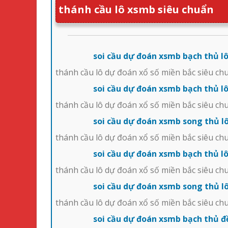
thánh cầu lô xsmb siêu chuẩn
SỔ KẾT QUẢ XSMN
XỔ SỐ
CAO CẤP SOI CẦU DỰ ĐOÁN
ĐẶC BIỆT MN
MAX 3
CAO CẤP SOI CẦU DỰ ĐOÁN
soi cầu dự đoán xsmb bạch thủ lô
MAX 4
GIẢI TÁM MN
thánh cầu lô dự đoán xổ số miền bắc siêu c
THỐNG
CAO CẤP SOI CẦU DỰ ĐOÁN LÔ
soi cầu dự đoán xsmb bạch thủ lô
3 SỐ MN
thánh cầu lô dự đoán xổ số miền bắc siêu c
CAO CẤP SOI CẦU DỰ ĐOÁN SỚ
soi cầu dự đoán xsmb song thủ lô
ĐẦU ĐUÔI GIẢI 8 MN
thánh cầu lô dự đoán xổ số miền bắc siêu c
SOI CẦU DỰ ĐOÁN SỚ ĐẦU
soi cầu dự đoán xsmb bạch thủ lô
ĐUÔI GIẢI ĐẶC BIỆT MN
thánh cầu lô dự đoán xổ số miền bắc siêu c
CAO CẤP SOI CẦU DỰ ĐOÁN
soi cầu dự đoán xsmb song thủ lô
SONG THỦ LÔ MN
thánh cầu lô dự đoán xổ số miền bắc siêu c
CAO CẤP SOI CẦU DỰ ĐOÁN XÍU
soi cầu dự đoán xsmb bạch thủ đ
CHỦ MN