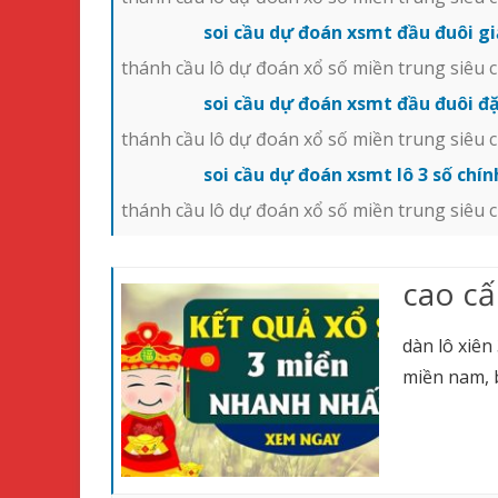
soi cầu dự đoán xsmt đầu đuôi giả
thánh cầu lô dự đoán xổ số miền trung siêu
soi cầu dự đoán xsmt đầu đuôi đặ
thánh cầu lô dự đoán xổ số miền trung siêu
soi cầu dự đoán xsmt lô 3 số chín
thánh cầu lô dự đoán xổ số miền trung siêu
cao cấ
dàn lô xiên 
miền nam, 