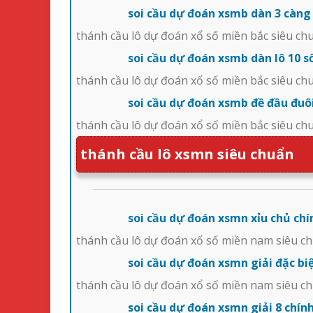
soi cầu dự đoán xsmb dàn 3 càng 
thánh cầu lô dự đoán xổ số miền bắc siêu c
soi cầu dự đoán xsmb dàn lô 10 s
thánh cầu lô dự đoán xổ số miền bắc siêu c
soi cầu dự đoán xsmb đề đầu đuôi
thánh cầu lô dự đoán xổ số miền bắc siêu c
thánh cầu lô xsmn siêu chuẩn
soi cầu dự đoán xsmn xỉu chủ chí
thánh cầu lô dự đoán xổ số miền nam siêu c
soi cầu dự đoán xsmn giải đặc biệ
thánh cầu lô dự đoán xổ số miền nam siêu c
soi cầu dự đoán xsmn giải 8 chín