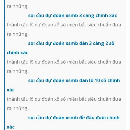
ra những …
soi cầu dự đoán xsmb 3 càng chính xác
thánh cầu lô dự đoán xổ số miền bắc siêu chuẩn đưa
ra những …
soi cầu dự đoán xsmb dàn 3 càng 2 số
chính xác
thánh cầu lô dự đoán xổ số miền bắc siêu chuẩn đưa
ra những …
soi cầu dự đoán xsmb dàn lô 10 số chính
xác
thánh cầu lô dự đoán xổ số miền bắc siêu chuẩn đưa
ra những …
soi cầu dự đoán xsmb đề đầu đuôi chính
xác