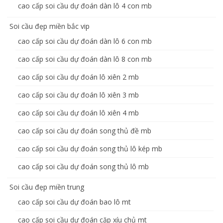
cao cấp soi cầu dự đoán dàn lô 4 con mb
Soi cầu đẹp miền bắc vip
cao cấp soi cầu dự đoán dàn lô 6 con mb
cao cấp soi cầu dự đoán dàn lô 8 con mb
cao cấp soi cầu dự đoán lô xiên 2 mb
cao cấp soi cầu dự đoán lô xiên 3 mb
cao cấp soi cầu dự đoán lô xiên 4 mb
cao cấp soi cầu dự đoán song thủ đề mb
cao cấp soi cầu dự đoán song thủ lô kép mb
cao cấp soi cầu dự đoán song thủ lô mb
Soi cầu đẹp miền trung
cao cấp soi cầu dự đoán bao lô mt
cao cấp soi cầu dự đoán cặp xíu chủ mt