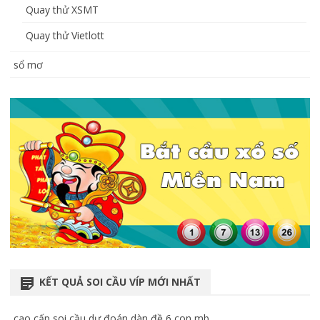
Quay thử XSMT
Quay thử Vietlott
sổ mơ
KẾT QUẢ SOI CẦU VÍP MỚI NHẤT
cao cấp soi cầu dự đoán dàn đề 6 con mb