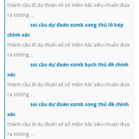
thánh cầu lô dự đoán xổ số miền bắc siêu chuẩn đưa
ra những …
soi cầu dự đoán xsmb song thủ lô kép
chính xác
thánh cầu lô dự đoán xổ số miền bắc siêu chuẩn đưa
ra những …
soi cầu dự đoán xsmb bạch thủ đề chính
xác
thánh cầu lô dự đoán xổ số miền bắc siêu chuẩn đưa
ra những …
soi cầu dự đoán xsmb song thủ đề chính
xác
thánh cầu lô dự đoán xổ số miền bắc siêu chuẩn đưa
ra những …