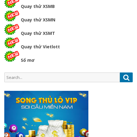
Quay thử XSMB
Quay thử XSMN
Quay thử XSMT
Quay thử Vietlott
Sổ mơ
Search
Sea
for: