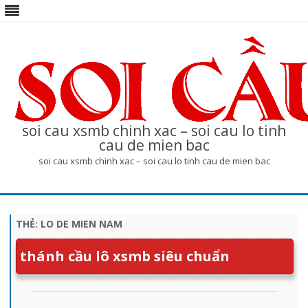
soi cau xsmb chinh xac – soi cau lo tinh
cau de mien bac
soi cau xsmb chinh xac – soi cau lo tinh cau de mien bac
Skip
to
content
THẺ:
LO DE MIEN NAM
thánh cầu lô xsmb siêu chuẩn