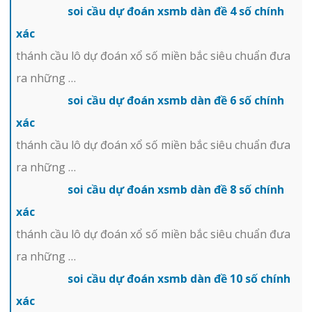
soi cầu dự đoán xsmb dàn đề 4 số chính
xác
thánh cầu lô dự đoán xổ số miền bắc siêu chuẩn đưa
ra những …
soi cầu dự đoán xsmb dàn đề 6 số chính
xác
thánh cầu lô dự đoán xổ số miền bắc siêu chuẩn đưa
ra những …
soi cầu dự đoán xsmb dàn đề 8 số chính
xác
thánh cầu lô dự đoán xổ số miền bắc siêu chuẩn đưa
ra những …
soi cầu dự đoán xsmb dàn đề 10 số chính
xác