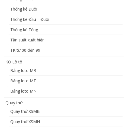
Thống kê Đuôi
Thống kê Đầu – Đuôi
Thống kê Tổng
Tần suất xuất hiện
TK từ 00 đến 99
KQ Lô tô
Bảng loto MB
Bảng loto MT
Bảng loto MN
Quay thử
Quay thử XSMB
Quay thử XSMN