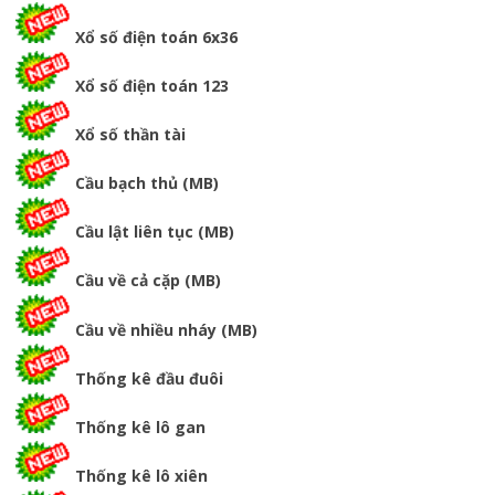
Xổ số điện toán 6x36
Xổ số điện toán 123
Xổ số thần tài
Cầu bạch thủ (MB)
Cầu lật liên tục (MB)
Cầu về cả cặp (MB)
Cầu về nhiều nháy (MB)
Thống kê đầu đuôi
Thống kê lô gan
Thống kê lô xiên