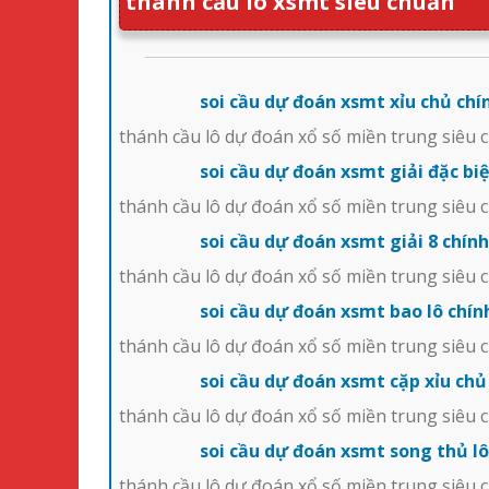
thánh cầu lô xsmt siêu chuẩn
soi cầu dự đoán xsmt xỉu chủ chí
thánh cầu lô dự đoán xổ số miền trung siêu
soi cầu dự đoán xsmt giải đặc biệ
thánh cầu lô dự đoán xổ số miền trung siêu
soi cầu dự đoán xsmt giải 8 chính
thánh cầu lô dự đoán xổ số miền trung siêu
soi cầu dự đoán xsmt bao lô chín
thánh cầu lô dự đoán xổ số miền trung siêu
soi cầu dự đoán xsmt cặp xỉu chủ
thánh cầu lô dự đoán xổ số miền trung siêu
soi cầu dự đoán xsmt song thủ lô
thánh cầu lô dự đoán xổ số miền trung siêu