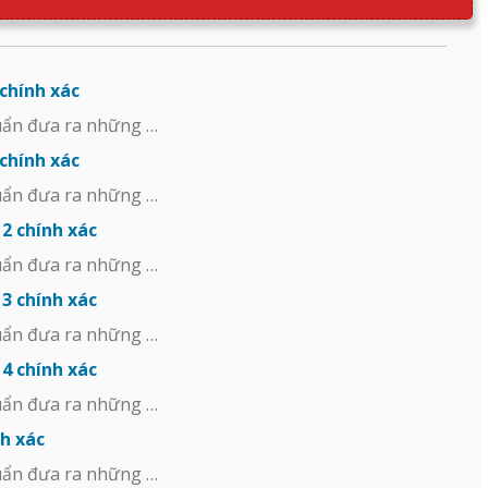
 chính xác
huẩn đưa ra những …
 chính xác
huẩn đưa ra những …
 2 chính xác
huẩn đưa ra những …
 3 chính xác
huẩn đưa ra những …
 4 chính xác
huẩn đưa ra những …
h xác
huẩn đưa ra những …