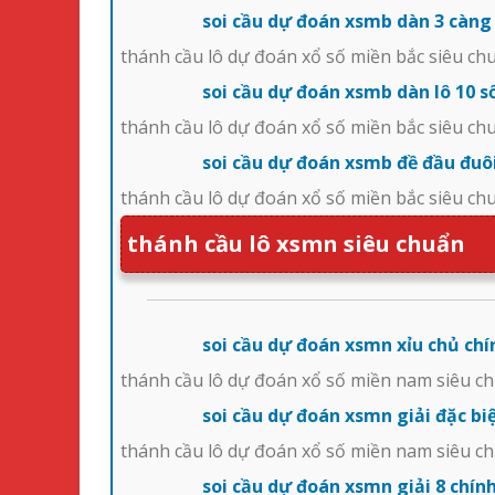
soi cầu dự đoán xsmb dàn 3 càng 
thánh cầu lô dự đoán xổ số miền bắc siêu c
soi cầu dự đoán xsmb dàn lô 10 s
thánh cầu lô dự đoán xổ số miền bắc siêu c
soi cầu dự đoán xsmb đề đầu đuôi
thánh cầu lô dự đoán xổ số miền bắc siêu c
thánh cầu lô xsmn siêu chuẩn
soi cầu dự đoán xsmn xỉu chủ chí
thánh cầu lô dự đoán xổ số miền nam siêu c
soi cầu dự đoán xsmn giải đặc biệ
thánh cầu lô dự đoán xổ số miền nam siêu c
soi cầu dự đoán xsmn giải 8 chín