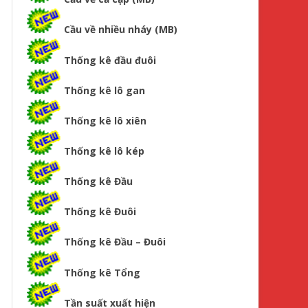
Cầu về nhiều nháy (MB)
Thống kê đầu đuôi
Thống kê lô gan
Thống kê lô xiên
Thống kê lô kép
Thống kê Đầu
Thống kê Đuôi
Thống kê Đầu – Đuôi
Thống kê Tổng
Tần suất xuất hiện