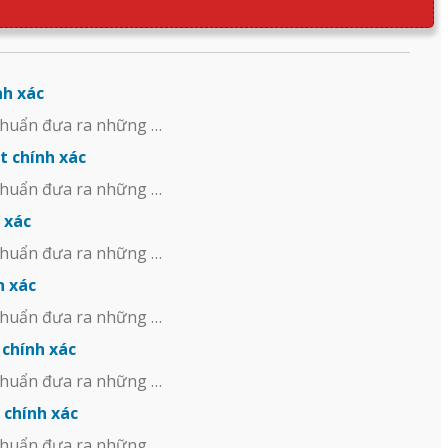
nh xác
 chuẩn đưa ra những …
t chính xác
 chuẩn đưa ra những …
 xác
 chuẩn đưa ra những …
h xác
 chuẩn đưa ra những …
 chính xác
 chuẩn đưa ra những …
 chính xác
 chuẩn đưa ra những …