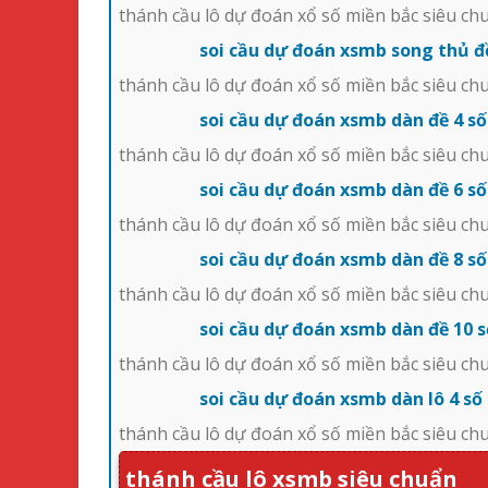
thánh cầu lô dự đoán xổ số miền bắc siêu c
soi cầu dự đoán xsmb song thủ đ
thánh cầu lô dự đoán xổ số miền bắc siêu c
soi cầu dự đoán xsmb dàn đề 4 số
thánh cầu lô dự đoán xổ số miền bắc siêu c
soi cầu dự đoán xsmb dàn đề 6 số
thánh cầu lô dự đoán xổ số miền bắc siêu c
soi cầu dự đoán xsmb dàn đề 8 số
thánh cầu lô dự đoán xổ số miền bắc siêu c
soi cầu dự đoán xsmb dàn đề 10 s
thánh cầu lô dự đoán xổ số miền bắc siêu c
soi cầu dự đoán xsmb dàn lô 4 số
thánh cầu lô dự đoán xổ số miền bắc siêu c
thánh cầu lô xsmb siêu chuẩn