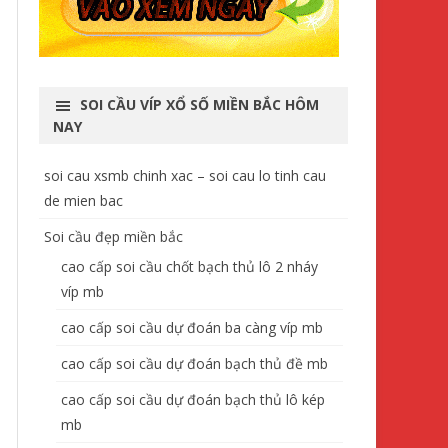
SOI CẦU VÍP XỔ SỐ MIỀN BẮC HÔM
NAY
soi cau xsmb chinh xac – soi cau lo tinh cau
de mien bac
Soi cầu đẹp miền bắc
cao cấp soi cầu chốt bạch thủ lô 2 nháy
víp mb
cao cấp soi cầu dự đoán ba càng víp mb
cao cấp soi cầu dự đoán bạch thủ đề mb
cao cấp soi cầu dự đoán bạch thủ lô kép
mb