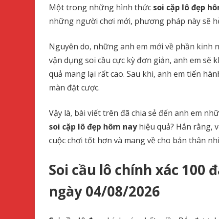
Một trong những hình thức
soi cặp lô đẹp h
những người chơi mới, phương pháp này sẽ hỗ 
Nguyên do, những anh em mới về phần kinh ng
vận dụng soi cầu cực kỳ đơn giản, anh em sẽ k
quả mang lại rất cao. Sau khi, anh em tiến hàn
màn đặt cược.
Vậy là, bài viết trên đã chia sẻ đến anh em nh
soi cặp lô đẹp hôm nay
hiệu quả? Hẳn rằng, 
cuộc chơi tốt hơn và mang về cho bản thân nhi
Soi cầu lô chính xác 100
ngày 04/08/2026