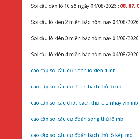
Soi cầu dàn lô 10 số ngày 04/08/2026 :
08, 87, 
Soi cầu lô xiên 2 miền bắc hôm nay 04/08/2026
Soi cầu lô xiên 3 miền bắc hôm nay 04/08/2026
Soi cầu lô xiên 4 miền bắc hôm nay 04/08/2026
cao cấp soi cầu dự đoán lô xiên 4 mb
cao cấp soi cầu dự đoán bạch thủ lô mb
cao cấp soi cầu chốt bạch thủ lô 2 nháy víp mb
cao cấp soi cầu dự đoán song thủ lô mb
cao cấp soi cầu dự đoán bạch thủ lô kép mb