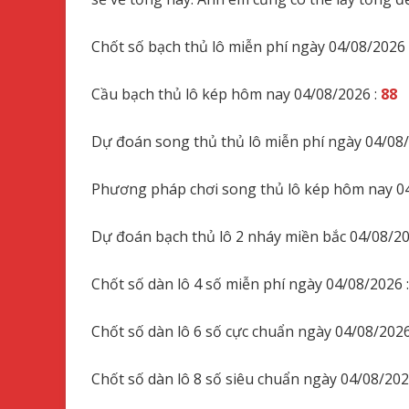
Chốt số bạch thủ lô miễn phí ngày 04/08/2026 
Cầu bạch thủ lô kép hôm nay 04/08/2026 :
88
Dự đoán song thủ thủ lô miễn phí ngày 04/08/
Phương pháp chơi song thủ lô kép hôm nay 0
Dự đoán bạch thủ lô 2 nháy miền bắc 04/08/20
Chốt số dàn lô 4 số miễn phí ngày 04/08/2026 
Chốt số dàn lô 6 số cực chuẩn ngày 04/08/2026
Chốt số dàn lô 8 số siêu chuẩn ngày 04/08/202