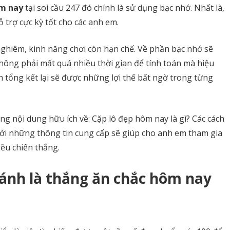
ôm nay
tại soi cầu 247 đó chính là sử dụng bạc nhớ. Nhất là,
trợ cực kỳ tốt cho các anh em.
hiêm, kinh năng chơi còn hạn chế. Về phần bạc nhớ sẽ
hông phải mất quá nhiều thời gian để tính toán mà hiệu
h tổng kết lại sẽ được những lợi thế bất ngờ trong từng
ững nội dung hữu ích về: Cặp lô đẹp hôm nay là gì? Các cách
với những thông tin cung cấp sẽ giúp cho anh em tham gia
ều chiến thắng.
 đánh là thắng ăn chắc hôm nay