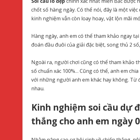
Soi cầu lô đẹp
chính xác nhất miền Bắc được hi
chốt số hàng ngày. Có thể nói, đây là một việc
kinh nghiệm vẫn còn loay hoay, vật lộn mãi mới
Hàng ngày, anh em có thể tham khảo ngay tại 
đoán đầu đuôi của giải đặc biệt, song thủ 2 số, 
Ngoài ra, người chơi cũng có thể tham khảo t
số chuẩn xác 100%… Cũng có thể, anh em chia
với những người anh em khác hay không. Từ đâ
nhau.
Kinh nghiệm soi cầu dự 
thắng cho anh em ngày 0
Nhằm nâng cao cơ hội rinh về chiến thắng, nộ