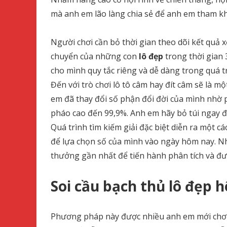
mà anh em lão làng chia sẻ để anh em tham k
Người chơi cần bỏ thời gian theo dõi kết quả x
chuyển của những con
lô đẹp
trong thời gian 
cho mình quy tắc riêng và dễ dàng trong quá 
Đến với trò chơi lô tô câm hay đít câm sẽ là m
em đã thay đổi số phận đổi đời của mình nhờ
pháo cao đến 99,9%. Anh em hãy bỏ túi ngay để
Quá trình tìm kiếm giải đặc biệt diễn ra một c
để lựa chọn số của mình vào ngày hôm nay. Nh
thưởng gần nhất để tiến hành phân tích và đ
Soi cầu bạch thủ lô đẹp 
Phương pháp này được nhiều anh em mới chơi ưa