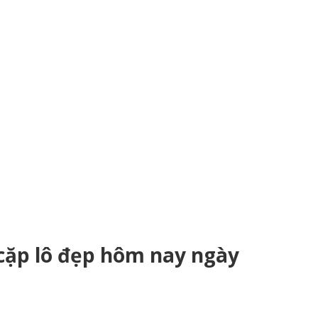
 cặp lô đẹp hôm nay ngày