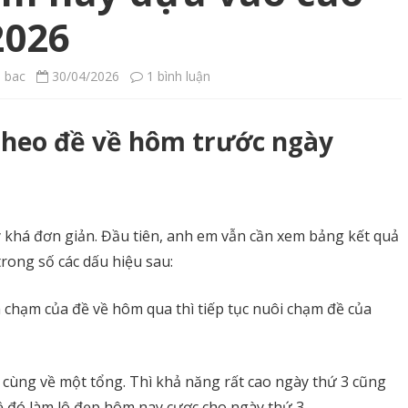
BẠCH THỦ ĐỀ MB
XIÊN 2 MB
2026
 POWER 6/55
XỔ SỐ THẦN TÀI
CẦU VỀ CẢ CẶP (MB)
THỐNG KÊ LÔ XIÊN
BẢ
CAO CẤP SOI CẦU DỰ ĐOÁN
CAO CẤP SOI CẦU
D
CẦU VỀ NHIỀU NHÁY (MB)
THỐNG KÊ LÔ KÉP
BẠCH THỦ LÔ KÉP MB
XIÊN 3 MB
ở
n bac
30/04/2026
1 bình luận
D
THỐNG KÊ ĐẦU
CAO CẤP SOI CẦU DỰ ĐOÁN
CAO CẤP SOI CẦU
Soi
BẠCH THỦ LÔ MB
XIÊN 4 MB
theo đề về hôm trước ngày
 KÊ
THỐNG KÊ ĐUÔI
cặp
CAO CẤP SOI CẦU DỰ ĐOÁN
CAO CẤP SOI CẦU
lô
THỐNG KÊ ĐẦU – ĐUÔI
CẶP 3 CÀNG VÍP MB
SONG THỦ ĐỀ MB
đẹp
THỐNG KÊ TỔNG
CAO CẤP SOI CẦU DỰ ĐOÁN
CAO CẤP SOI CẦU
 khá đơn giản. Đầu tiên, anh em vẫn cần xem bảng kết quả
hôm
DÀN ĐỀ 4 CON MB
TẦN SUẤT XUẤT HIỆN
SONG THỦ LÔ KÉP
rong số các dấu hiệu sau:
nay
CAO CẤP SOI CẦU DỰ ĐOÁN
TK TỪ 00 ĐẾN 99
CAO CẤP SOI CẦU
dựa
DÀN ĐỀ 6 CON MB
SONG THỦ LÔ MB
à chạm của đề về hôm qua thì tiếp tục nuôi chạm đề của
vào
CAO CẤP SOI CẦU DỰ ĐOÁN
DÀN ĐỀ 8 CON MB
cao
p cùng về một tổng. Thì khả năng rất cao ngày thứ 3 cũng
thủ
CAO CẤP SOI CẦU DỰ ĐOÁN
ề đó làm lô đẹp hôm nay cược cho ngày thứ 3.