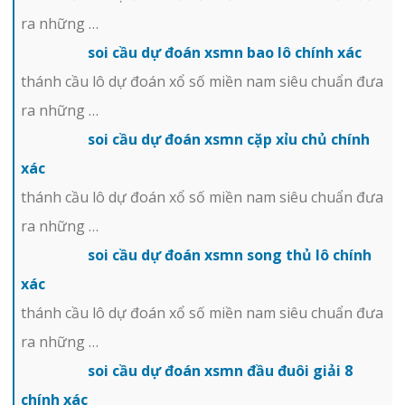
ra những …
soi cầu dự đoán xsmn bao lô chính xác
thánh cầu lô dự đoán xổ số miền nam siêu chuẩn đưa
ra những …
soi cầu dự đoán xsmn cặp xỉu chủ chính
xác
thánh cầu lô dự đoán xổ số miền nam siêu chuẩn đưa
ra những …
soi cầu dự đoán xsmn song thủ lô chính
xác
thánh cầu lô dự đoán xổ số miền nam siêu chuẩn đưa
ra những …
soi cầu dự đoán xsmn đầu đuôi giải 8
chính xác