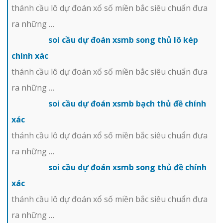
thánh cầu lô dự đoán xổ số miền bắc siêu chuẩn đưa
ra những …
soi cầu dự đoán xsmb song thủ lô kép
chính xác
thánh cầu lô dự đoán xổ số miền bắc siêu chuẩn đưa
ra những …
soi cầu dự đoán xsmb bạch thủ đề chính
xác
thánh cầu lô dự đoán xổ số miền bắc siêu chuẩn đưa
ra những …
soi cầu dự đoán xsmb song thủ đề chính
xác
thánh cầu lô dự đoán xổ số miền bắc siêu chuẩn đưa
ra những …