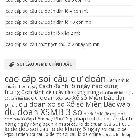
cao cấp soi cầu dự đoán dàn lô 4 con mb
cao cấp soi cầu dự đoán dàn lô 10 con mb
cao cấp soi cầu dự đoán lô xiên 2 mb
cao cấp soi cầu chốt bạch thủ lô 2 nháy víp mb
SOI CẦU XSMB CHÍNH XÁC
cao cấp soi cầu dự đoán
Cách bắt lô
Cách đánh lô ngày nào cũng
chuẩn theo ngày
trúng
Cách đánh đề ngày nào cũng trúng
cầu dàn đề hôm nay
du doan xo so Xổ số Miền Bắc dại
bất tử miền bắc
du doan xo so Xổ số Miền Bắc wap
phát
du doan XSMB 3 so
dự đoán lô đề chính xác
Phương pháp tính lô chuẩn đánh
lô đẹp hôm nay
hôm nay
soi cau
hàng ngày
rồng bạch kim
soi cau lo de chuan 668
lo de dep
soi cau lo de khung 3 ngay
soi cau lo de
kqxs 3 mien
soi cau lo de mt
soi cau lo de online
soi cau lo de vip