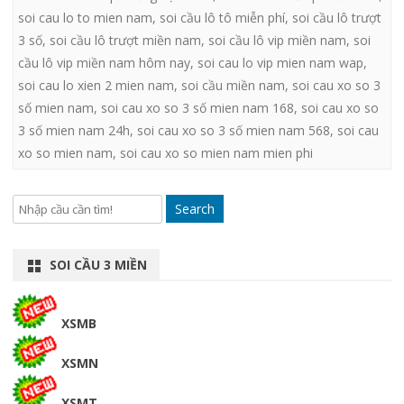
soi cau lo to mien nam
,
soi cầu lô tô miễn phí
,
soi cầu lô trượt
3 số
,
soi cầu lô trượt miền nam
,
soi cầu lô vip miền nam
,
soi
cầu lô vip miền nam hôm nay
,
soi cau lo vip mien nam wap
,
soi cau lo xien 2 mien nam
,
soi cầu miền nam
,
soi cau xo so 3
số mien nam
,
soi cau xo so 3 số mien nam 168
,
soi cau xo so
3 số mien nam 24h
,
soi cau xo so 3 số mien nam 568
,
soi cau
xo so mien nam
,
soi cau xo so mien nam mien phi
Search
SOI CẦU 3 MIỀN
XSMB
XSMN
XSMT