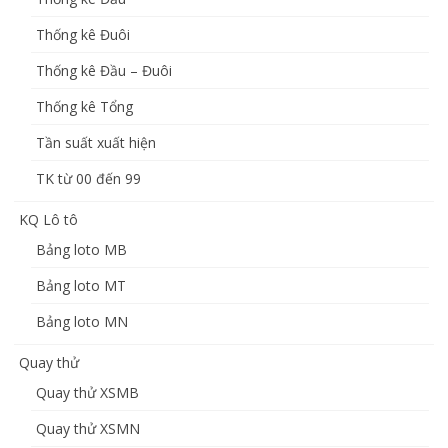
Thống kê Đuôi
Thống kê Đầu – Đuôi
Thống kê Tổng
Tần suất xuất hiện
TK từ 00 đến 99
KQ Lô tô
Bảng loto MB
Bảng loto MT
Bảng loto MN
Quay thử
Quay thử XSMB
Quay thử XSMN